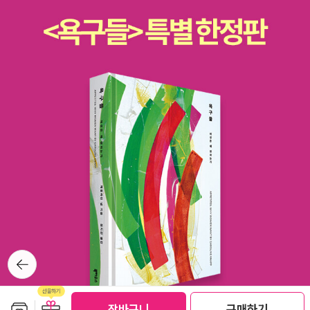
뒤로가
기
보관함담기
선물하기
장바구니
구매하기
선물하기