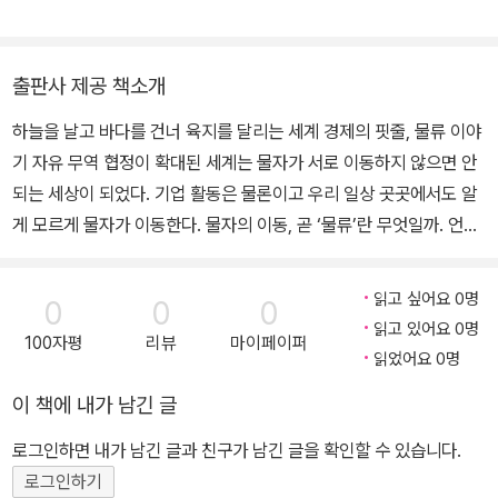
제조 전문 기업 KAC에서 물류 업무를 담당했다. 원래 고고학이나 문
화재 복원에 관심이 많았다. 하지만 학부에서는 경영학을 전공했고
직장에서는 물류 업무를 한 뒤로 물류의 중요성에 눈을 떴다. 영국의
출판사 제공 책소개
카디프Cardiff 경영대학원에서 국제운송International Transport
하늘을 날고 바다를 건너 육지를 달리는 세계 경제의 핏줄, 물류 이야
석사 학위를 취득했다. 다양한 분야에 호기심이 많아 물류와 관련 있
기 자유 무역 협정이 확대된 세계는 물자가 서로 이동하지 않으면 안
는 역사, 인물, 장비, 음식, 패션, 생활, 문화 등을 탐구하다 보니 책까
되는 세상이 되었다. 기업 활동은 물론이고 우리 일상 곳곳에서도 알
지 쓰게 됐다. 현재 물류 전문 회사인 삼성전자 로지텍에서 18년째 근
게 모르게 물자가 이동한다. 물자의 이동, 곧 ‘물류’란 무엇일까. 언제,
무 중이다.
어떻게 시작되었으며, 어떤 과정으로 지금에 이르렀을까. 이 책은 사
회생활 첫발부터 물류를 담당한 천상 ‘물류쟁이’인 저자의 고민으로
읽고 싶어요 0명
0
0
0
탄생했다. 물류에 대한 이해가 부족한 거래처 임직원을 보며 블로그
읽고 있어요 0명
100자평
리뷰
마이페이퍼
에 쓰기 시작한 물류 관련 글이 어느덧 책으로 엮인 것이다. 이 책은
읽었어요 0명
지나치기 쉬운 일상 속 물류를 다루고 있다. 우리는 흔히 ‘일상용품’을
이 책에 내가 남긴 글
곁에 두고 늘 사용한다. 그런데 그 물건이 어디에서 어떻게 생산되어
우리 곁에 오는지는 잘 알지 못한다. 저자는 우리 주변에서 흔히 볼 수
로그인하면 내가 남긴 글과 친구가 남긴 글을 확인할 수 있습니다.
있는 물건 혹은 음식 이야기를 꺼낸다. 그러더니 물 흐르듯 자연스럽
로그인하기