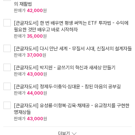
의 재활법
판매가
42,000
원
[큰글자도서] 한 번 배우면 평생 써먹는 ETF 투자법 - 수익에
필요한 것만 배우고 바로 시작하자
판매가
35,000
원
[큰글자도서] 다시 만난 세계 - 무질서 시대, 신질서의 설계자들
판매가
37,000
원
[큰글자도서] 박지원 - 글쓰기의 혁신과 새세상 만들기
판매가
43,000
원
[큰글자도서] 정제두·이충익·심대윤 - 참된 마음의 공부길
판매가
44,000
원
[큰글자도서] 유성룡·이항복·김육·채제공 - 유교정치를 구현한
명재상들
판매가
43,000
원
더보기