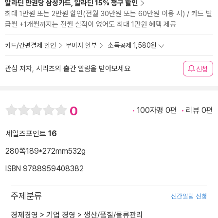
알라딘 만권당 삼성카드, 알라딘 15% 청구 할인
최대 1만원 또는 2만원 할인(전월 30만원 또는 60만원 이용 시) / 카드 발
급월 +1개월까지는 전월 실적이 없어도 최대 1만원 혜택 제공
카드/간편결제 할인
무이자 할부
소득공제 1,580원
관심 저자, 시리즈의 출간 알림을 받아보세요
신청
0
100자평 0편
리뷰 0편
세일즈포인트
16
280쪽
189*272mm
532g
ISBN 9788959408382
주제분류
신간알림 신청
경제경영
>
기업 경영
>
생산/품질/물류관리