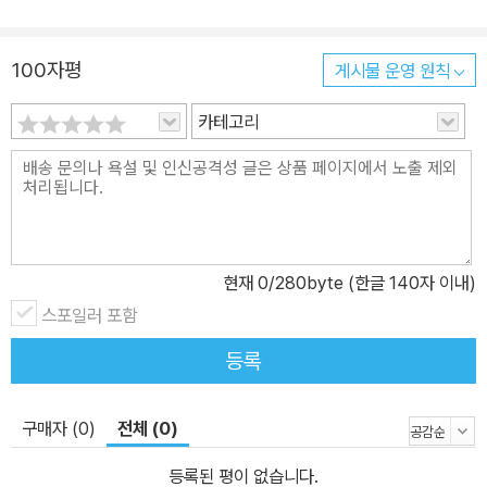
게 역사 속으로 끌고 들어가 산책하듯 가볍게 이야기한다. 우유와 피
자, 슈퍼마켓과 택배, 순대와 단팥빵 등 우리에게 친숙한 것들로 어느
새 물류 이야기를 자연스럽게 풀어놓는다. 여기서 그치지 않고 역사
100자평
게시물 운영 원칙
의 진행 방향 첨단에 놓인 오늘날 물류 산업 현장으로 우리를 데려간
카테고리
다. 수출 관련 특구, 해운업을 둘러싼 세금 문제, 혁신과 기발함 사이
에서 성공하거나 실패하는 기업 사례 등을 통해 물류의 중요성을 쉬
운 언어로 설명한다. 물류는 과거에 시작되어, 현재도 발전 중이고, 미
래를 좌우할 만큼 중요하다. 마치 우리 몸속의 혈관과 같이 세계 곳곳
을 복잡하고 치밀하게 연결하기 때문이다. 글로벌 공급망을 둘러싼
패권 전쟁이 치열하게 벌어지고 있는 지금, 물류는 종사자뿐만 아니
현재
0
/280byte (한글 140자 이내)
라 우리 모두 흥미롭게 눈여겨보아야 할 대상임이 분명하다. 역사 속
스포일러 포함
물류 이야기에서 물류는 전쟁에서 기원했다. 말하자면 군사 작전의
등록
한 분야였다. 군수물자 보급을 뜻하는 프랑스어 ‘logistique’에서 유
래했기에, ‘물류’ 하면 흔히들 ‘로지스틱스’를 떠올린다. 우리말 ‘물
구매자 (0)
전체 (0)
류’는 일본이 만든 말 ‘물적유통’의 줄임말로, 일상생활이나 전쟁에 필
요한 물자를 전하는 일련의 활동을 뜻한다. 우리가 모르고 있었지만
등록된 평이 없습니다.