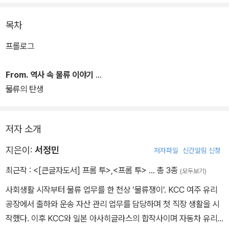
이 책은 사회생활 첫발부터 물류를 담당한 천상 ‘물류쟁이’인 저자의
목차
고민으로 탄생했다. 물류에 대한 이해가 부족한 거래처 임직원을 보
며 블로그에 쓰기 시작한 물류 관련 글이 어느덧 책으로 엮인 것이다.
프롤로그
From. 역사 속 물류 이야기
물류의 탄생
저자 소개
지은이:
서정민
저자파일
신간알림 신청
최근작 :
<[큰글자도서] 프롬 투>
,
<프롬 투>
… 총 3종
(모두보기)
사회생활 시작부터 물류 업무를 한 천상 ‘물류쟁이’. KCC 여주 유리
공장에서 출하와 운송 자산 관리 업무를 담당하며 첫 직장 생활을 시
작했다. 이후 KCC와 일본 아사히글라스의 합작사이며 자동차 유리