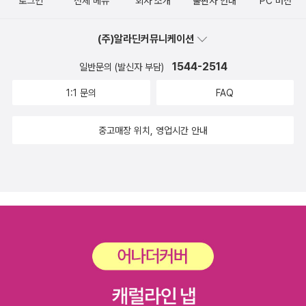
로그인
전체 메뉴
회사 소개
출판사 안내
PC 버전
질을 빚고 악성 재고가 늘게 되어 곧 기업은 몰락의 길을 걷게 마련이
다. 이 책의 두 번째 챕터인
에서는 물류 산업의 현재를 보여준다. 최
(주)알라딘커뮤니케이션
근 ‘반도체 전쟁’과 관련해 다시 조명 받는 타이완 수출가공구를 시작
으로, 쿠팡, 자라, 포에버21 등 물류와 관련한 기업을 톺아본다. 생존
1544-2514
일반문의 (발신자 부담)
을 위해 치열한 물류 전쟁을 펼치는 국가와 기업의 사례는 수출로 먹
1:1 문의
FAQ
고사는 한국의 길이 녹록지 않음을 일깨워준다. 하지만 언제나 길은
있는 법. 기발한 발상과 과감한 행보는 없는 길을 만들어 새로운 항로
중고매장 위치, 영업시간 안내
를 열어주기도 한다. 척박한 땅 홋카이도에 있는 기업들은 어떻게 성
장했을까, 코로나 탓에 손님이 끊긴 ‘료칸’의 해법은 무엇일까, 말도
많고 탈도 많은 페이퍼컴퍼니가 꼭 필요할까, 북한에 이는 자본주의
바람의 정체와 물류의 역할은 무엇일까, 자라는 어떻게 물류를 활용
해서 경쟁력을 확보했을까 등, 물류와 관련한 여러 사례를 통해 물류
쟁이인 저자는 ‘타산지석’과 ‘반면교사’의 이야기를 이 책에 담아 깨알
같이 전한다.