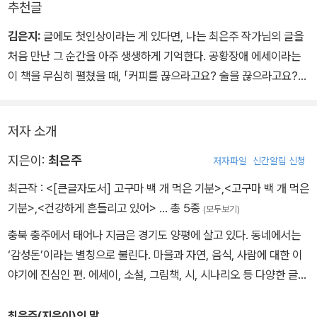
그것이 무시가 아니라 내가 나아지기 위해 노력하는 무관심이라면 나
추천글
도 받아들이기로 했다. 무관심했을 때 내게 도움이 되는 부분은 확실
김은지:
글에도 첫인상이라는 게 있다면, 나는 최은주 작가님의 글을
히 있었다. 나조차도 자신의 병에 대해서 조금 덜 예민해질 때 공황이
처음 만난 그 순간을 아주 생생하게 기억한다. 공황장애 에세이라는
란 녀석도 재미없다고 느꼈는지 자주 찾아오지 않았다. 다행이다.
이 책을 무심히 펼쳤을 때, 「커피를 끊으라고요? 술을 끊으라고요?」
-「무관심이 약입니다요」
라는 제목의 페이지가 나왔다. 조금 궁금해서 읽어 보았다. 커피 한잔
으로 이렇게 이야기를 흥미롭게 끌고 가다니? 갑자기 속독 능력이라
저자 소개
도 생긴 것처럼 문장이 미끄러지듯 빠르게 읽혔다.
“언젠가는 곱창에 소맥 한잔 말아서 시원하게 벌컥벌컥 들이켜는 상
지은이:
최은주
저자파일
신간알림 신청
상을 해 본다. 난 나을 거니까.”
최근작 :
<[큰글자도서] 고구마 백 개 먹은 기분>
,
<고구마 백 개 먹은
난 나을 거니까, 이 문장은 나에게 깊이 박혔고, 바로 목차를 확인했
기분>
,
<건강하게 흔들리고 있어>
… 총 5종
(모두보기)
다. 삶을 구성하는 크고 작은 일들을 어떻게 하나하나 감당하고 있는
지, 너무나 경쾌한 제목들로 펼쳐 놓는 저자의 태도에 다시 한번 반했
충북 충주에서 태어나 지금은 경기도 양평에 살고 있다. 동네에서는
다.
‘감성돈’이라는 별칭으로 불린다. 마을과 자연, 음식, 사람에 대한 이
심리학자와 같이 치유의 글쓰기 모임을 진행한 적이 있다. 참가자들
야기에 진심인 편. 에세이, 소설, 그림책, 시, 시나리오 등 다양한 글쓰
은 자신에게 힘이 된 책으로 의사가 쓴 책이 아닌 공황장애 당사자의
기와 표현하는 방법에 도전하며, 일상을 읽고 쓰고 행복해한다. 『우리
책을 꼽았다. 경험의 말이 얼마나 소중한지 다시 한번 깨닫는 시간이
는 이별에 서툴러서』(2018), 『고구마 백 개 먹은 기분』(2019), 『건
최은주(지은이)의 말