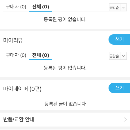
아지 발바닥에서 나는 꼬순내도 좋다. 그리고 비와 빗소리, 장마
구매자 (0)
전체 (0)
철이 두렵지 않다. 바닷가 여행도 좋아한다. 파도 치는 풍경, 바닷
등록된 평이 없습니다.
가에 있는 사람들이 즐거워하는 모습도 좋다. 바다가 선사하는 시
원함, 그곳의 풍경들을 사랑한다. 사람마다 별난 모습 몇 개씩 가
쓰기
지고 있을 것이다. 나 또한 나만의 별난 모습이라고 생각하며 지
마이리뷰
금은 차분하게 생각한다. 언젠가 나아지겠지. 비처럼 바다처럼. –
구매자 (0)
전체 (0)
「비린내 안녕~」 부분 최은주 작가는 언젠가부터 후각이 더 예민
해졌다. 바다에 가면 짠 내에 코가 적응할 때까지 두통을 겪곤 했
등록된 평이 없습니다.
는데 공황장애를 겪으면서부터는 좋아하던 비에서 비 비린내가
느껴져 구역질을 하게 되고, 잘 먹던 홍어도 어느 날 갑자기 먹지
쓰기
마이페이퍼 (0편)
못하게 되고, 날것을 아예 먹지 못하게 되는 사태에 이르고 만다.
‘더 예민’해짐으로써 겪게 되는 온갖 두통과 스트레스. 작가는 이
등록된 글이 없습니다
때문에 자기 혐오에 시달리기도 하며 힘든 시간을 보냈다. 하지만
이런 예민함과 불안, 공황 등을 해결하고자 명상하기, 감사일기
반품/교환 안내
쓰기, 약물치료, 산책, 인지행동치료, 심리상담, 직면하기(노출하