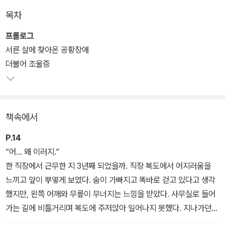
며, 일상을 읽고 쓰고 행복해한다.
목차
<고구마 백 개 먹은 기분>은 어느덧 공황장애 9년 차에 접어든 작가
프롤로그
가 공황장애를 이겨내기 위해 고군분투한 경험을 묶어 만든 에세이
서른 살에 찾아온 공황장애
로, 공황 때문에 전철을 타지 못하다가 한 정거장씩 이동하며 전철 타
더불어 조울증
는 시간을 늘리려는 연습을 하고, 구토를 하는 자신의 몸 상태를 너무
심각하게 생각하지 않는 ‘무관심’으로 불안을 줄여 보는 등의 다양한
노력을 진솔하게 담아냈다.
책속에서
작가의 이야기를 따라가다 보면 제집 드나들 듯 응급실에 실려 가고,
P.14
타고 있던 지하철에 많은 사람이 승차하기만 해도 과호흡이 오는 등
“어… 왜 이러지.”
의 당시 상황들을 짐작할 수 있다. 공황장애가 심해져 정신과 병동에
한 직장에서 근무한 지 3년째 되었을까. 직장 복도에서 어지러움을
입원을 했는데 휠체어에서도, 엘리베이터에서도 멀미를 일으키며 구
느끼고 앞이 뿌옇게 보였다. 숨이 가빠지고 똑바로 걷고 있다고 생각
역질과 구토를 동반하는 등의 힘든 시간을 겪기도 한다. 하지만 이런
했지만, 왼쪽 어깨와 무릎이 무너지는 느낌을 받았다. 사무실로 들어
순간들이 닥쳐도 언제나 여러 가지 방법을 통해 나아지려 애쓰는 그
가는 길에 비틀거리며 복도에 주저앉아 일어나지 못했다. 지나가던
의 모습은 공황장애를 앓는 사람이나 그 주변 사람들에게 다시 일어
직원들이 괜찮냐며 날 일으켜 세웠고 그 당시 컨디션이 좋지 않아서