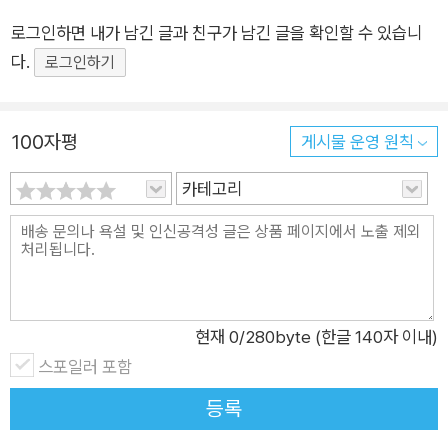
해한다. 『고구마 백 개 먹은 기분』은 어느덧 공황장애 9년 차에
로그인하면 내가 남긴 글과 친구가 남긴 글을 확인할 수 있습니
접어든 작가가 공황장애를 이겨내기 위해 고군분투한 경험을 묶
다.
어 만든 에세이로, 공황 때문에 전철을 타지 못하다가 한 정거장
로그인하기
씩 이동하며 전철 타는 시간을 늘리려는 연습을 하고, 구토를 하
는 자신의 몸 상태를 너무 심각하게 생각하지 않는 ‘무관심’으로
100자평
게시물 운영 원칙
불안을 줄여 보는 등의 다양한 노력을 진솔하게 담아냈다. 작가의
이야기를 따라가다 보면 제집 드나들 듯 응급실에 실려 가고, 타
카테고리
고 있던 지하철에 많은 사람이 승차하기만 해도 과호흡이 오는 등
의 당시 상황들을 짐작할 수 있다. 공황장애가 심해져 정신과 병
동에 입원을 했는데 휠체어에서도, 엘리베이터에서도 멀미를 일
으키며 구역질과 구토를 동반하는 등의 힘든 시간을 겪기도 한다.
하지만 이런 순간들이 닥쳐도 언제나 여러 가지 방법을 통해 나아
현재
0
/280byte (한글 140자 이내)
지려 애쓰는 그의 모습은 공황장애를 앓는 사람이나 그 주변 사람
스포일러 포함
들에게 다시 일어설 수 있는 힘과 용기를 선사한다. 요즘에는 비
등록
린내에 대한 예민함이 덜한 편이다. 그도 그럴 것이 생선구이를
먹기 시작했고 강아지가 있는 집에 놀러 가는 것을 좋아하고, 강