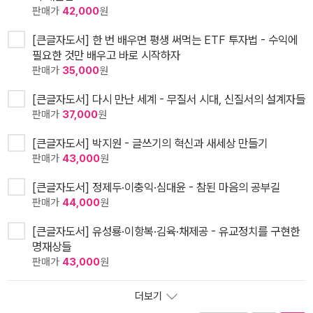
판매가
42,000
원
[큰글자도서] 한 번 배우면 평생 써먹는 ETF 투자법 - 수익에
필요한 것만 배우고 바로 시작하자
판매가
35,000
원
[큰글자도서] 다시 만난 세계 - 무질서 시대, 신질서의 설계자들
판매가
37,000
원
[큰글자도서] 박지원 - 글쓰기의 혁신과 새세상 만들기
판매가
43,000
원
[큰글자도서] 정제두·이충익·심대윤 - 참된 마음의 공부길
판매가
44,000
원
[큰글자도서] 유성룡·이항복·김육·채제공 - 유교정치를 구현한
명재상들
판매가
43,000
원
더보기