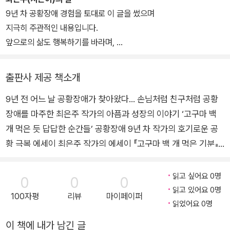
었다. 이 책에는 호흡법부터 도움이 되었던 다양한 훈련들, 헤어드라
강하게 흔들리고 있어』(2020), 『경이로운 정리』(2021), 『백수의 밥
9년 차 공황장애 경험을 토대로 이 글을 썼으며
이어 사용법까지 친절하게 담겨 있다. 지금 어딘가에서 비슷한 증상
상』(2022) 등의 독립출판물을 펴냈다.
지극히 주관적인 내용입니다.
을 겪을 누군가에게 보탬이 되고자 하는 마음이 나에게도 전해진다.
앞으로의 삶도 행복하기를 바라며,
그 밖의 무수한 이유로 나는 정말 최은주 작가님의 글을 좋아한다. 첫
저는 지금도 공황장애와 살고 있습니다.
책을 읽은 후부터 작가님의 신간이 나오면 모두 샀다. 한 작가의 책을
2023년 봄
출판사 제공 책소개
모두 사서 읽은 건 나에게 드문 일이다. 한 번도 실망한 적이 없고, 또
최은주
다음 책을 기다릴 뿐이다. 그 무수한 이유들이 궁금하다면 우선 이 책
9년 전 어느 날 공황장애가 찾아왔다… 손님처럼 친구처럼 공황
의 목차를 열어 보길 바란다.
장애를 마주한 최은주 작가의 아픔과 성장의 이야기 ‘고구마 백
개 먹은 듯 답답한 순간들’ 공황장애 9년 차 작가의 호기로운 공
황 극복 에세이 최은주 작가의 에세이 『고구마 백 개 먹은 기분』
이 걷는사람 에세이 19번째 작품으로 출간되었다. 작가는 충북
충주에서 태어나 지금은 경기도 양평에 살고 있다. 동네에서는
읽고 싶어요 0명
0
0
0
‘감성돈’이라는 별칭으로 불리며 마을과 자연, 음식, 사람에 대한
읽고 있어요 0명
100자평
리뷰
마이페이퍼
이야기에 관심이 많다. 에세이, 소설, 그림책, 시, 시나리오 등 다
읽었어요 0명
양한 글쓰기와 표현하는 방법에 도전하며, 일상을 읽고 쓰고 행복
이 책에 내가 남긴 글