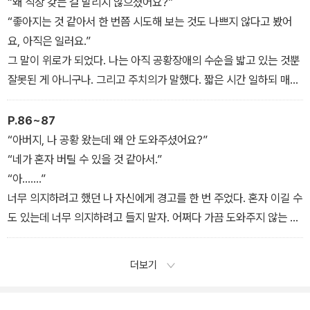
“왜 직장 갖는 걸 말리지 않으셨어요?”
“좋아지는 것 같아서 한 번쯤 시도해 보는 것도 나쁘지 않다고 봤어
요, 아직은 일러요.”
그 말이 위로가 되었다. 나는 아직 공황장애의 수순을 밟고 있는 것뿐
잘못된 게 아니구나. 그리고 주치의가 말했다. 짧은 시간 일하되 매일
출근할 수 있는 일을 찾아보면 좋겠다고 말이다. 무리가 되지 않는 선
에서. 그 후로 주 5일, 하루 8시간, 주 40시간의 업무는 나와 맞지 않
P.86~87
는다는 것을 알았다. 꾸준히 할 수 있는, 근무 시간이 조금 짧은 업무
“아버지, 나 공황 왔는데 왜 안 도와주셨어요?”
를 찾아보기로 했다.
“네가 혼자 버틸 수 있을 것 같아서.”
-「일?! 도전?!」
“아…….”
너무 의지하려고 했던 나 자신에게 경고를 한 번 주었다. 혼자 이길 수
도 있는데 너무 의지하려고 들지 말자. 어쩌다 가끔 도와주지 않는 아
버지를 보며 나와 내 병에 지쳐서 포기해 버렸다고 생각한 적도 있다.
나를 위한 기다림을 포기로 지레 단정 짓고 힘들어하지 말기를.
더보기
(중략)
무관심이 약이라는 것을 느낀다. 주위 분들이 경험을 통해 더 잘 안다.