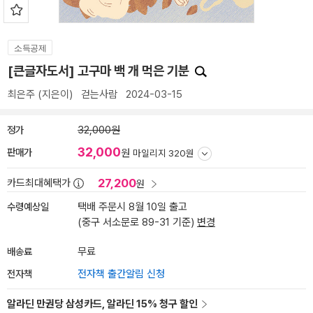
소득공제
[큰글자도서] 고구마 백 개 먹은 기분
최은주
(지은이)
걷는사람
2024-03-15
정가
32,000원
32,000
판매가
원
마일리지 320원
27,200
카드최대혜택가
원
수령예상일
택배 주문시 8월 10일 출고
(중구 서소문로 89-31 기준)
변경
배송료
무료
전자책
전자책 출간알림 신청
알라딘 만권당 삼성카드, 알라딘 15% 청구 할인