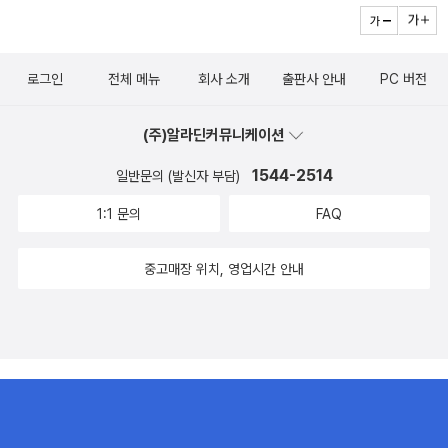
기), 긍정적 사고, 종이접기, 퀼트, 책 읽기, 글쓰기 등을 하며 그는
조금씩 나아졌다. 그까짓 병이 사람을 이길 수는 없다고, 병에 지
는 사람이 되지 않으려 애썼고 그러다 보니 책까지 내게 되었다고
로그인
전체 메뉴
회사 소개
출판사 안내
PC 버전
작가는 말한다. 충분히 사랑받지 못하고 지낸 어린 시절, 그리고
어른이 된 후 공황장애를 겪으며 고군분투하는 시간 등 작가 생애
(주)알라딘커뮤니케이션
의 아팠던 기억들과 그것으로부터 나아지기 위한 노력이 이 책에
1544-2514
일반문의 (발신자 부담)
고스란히 담겨 있다. 밖으로 내뱉기 힘든 이야기지만 작가는 특유
의 경쾌한 화술로 읽는 이로 하여금 부담스럽지 않고 술술 읽히는
1:1 문의
FAQ
세계를 경험하게 한다.
중고매장 위치, 영업시간 안내