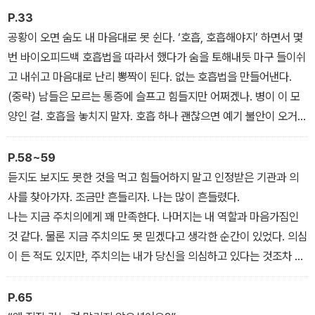
설 수 있는 힘과 용기를 선사한다.
일시적으로 벌어진 일이라고 여기며 넘어갔다. 시간이 갈수록 증세는
P.33
더 심해졌다.
공황이 오면 숨도 내 마음대로 못 쉰다. ‘호흡, 호흡해야지’ 하면서 몇
-「서른 살에 찾아온 공황장애」
번 바이오피드백 호흡법을 따라서 했다가 숨을 토해내듯 마구 들이쉬
고 내쉬고 마음대로 난리 뽕짝이 된다. 없는 호흡법을 만들어낸다.
(중략) 남들은 모르는 통증에 슬프고 힘들지만 어쩌겠나. 병이 이 모
양인 걸. 호흡을 놓치지 말자. 호흡 하나 괜찮으면 예기 불안이 오거나
발작이 오는 순간 꽤 많은 과정이 생략되고 현실로 돌아올지도 모른
다. 첫째도 호흡! 둘째도 호흡! 몇 번을 강조해도 넘치지 않는 과정, 호
P.58~59
흡을 유지하자.
듣지도 보지도 못한 것을 먹고 힘들어하지 말고 인정받은 기관과 의
-「호흡, 놓치지 않을 거예요」
사를 찾아가자. 조금만 흔들리자. 나는 많이 흔들렸다.
나는 지금 주치의에게 꽤 만족한다. 나머지는 내 역할과 마음가짐인
것 같다. 물론 지금 주치의도 못 믿겠다고 생각한 순간이 있었다. 의심
이 든 적도 있지만, 주치의는 내가 당신을 의심하고 있다는 것조차 꿰
뚫고 있었다. 전문가가 맞다.
-「듣보잡 공황 퇴치 요법!」
P.65