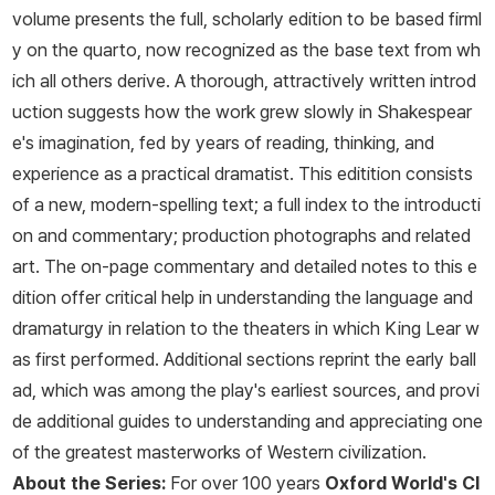
어를 “가장 크고 포괄적인 영혼”이라고 극찬했다. 셰익스피어는 159
volume presents the full, scholarly edition to be based firml
통한 ‘협업하는 극장 예술가’였음을 입증해 학계 패러다임을 뒤바꿨
0년에서 1613년에 이르기까지 10편의 비극(로마극 포함), 18편의
y on the quarto, now recognized as the base text from wh
다. 학술적 공헌뿐 아니라 셰익스피어의 유산을 보존하는 실천가로서
희극, 10편의 역사극, 그리고 시집 《소네트》를 집필했다. 38편의 희
ich all others derive. A thorough, attractively written introd
도 활약해 셰익스피어생가재단 이사장을 거쳐 현재는 명예회장으로
곡 작품들은 상연 연대에 따라 대개 4기로 분류된다.
uction suggests how the work grew slowly in Shakespear
있다. 또 로열셰익스피어극단 명예이사로서 무대 현장과 학문을 잇는
e's imagination, fed by years of reading, thinking, and
가교 역할을 하기도 했다. 이 같은 공로를 인정받아 2007년 대영제
experience as a practical dramatist. This editition consists
국 훈장, 2016년 영국 왕실 기사 작위를 받았다. 철저한 실증주의 학
of a new, modern-spelling text; a full index to the introducti
풍에 따라 셰익스피어에 관한 근거 없는 음모론을 배격하고 역사적
on and commentary; production photographs and related
사실을 수호하고 알리는 데 평생을 바쳤고 현재 90세가 넘은 고령에
art. The on-page commentary and detailed notes to this e
도 2023년 신간을 발표할 만큼 현역으로 왕성히 활동하고 있다.
dition offer critical help in understanding the language and
dramaturgy in relation to the theaters in which King Lear w
as first performed. Additional sections reprint the early ball
ad, which was among the play's earliest sources, and provi
de additional guides to understanding and appreciating one
of the greatest masterworks of Western civilization.
About the Series:
For over 100 years
Oxford World's Cl