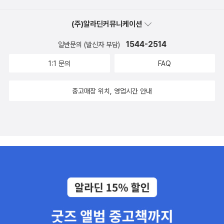
anterbury Tales - Geoffrey Chaucer [15th century] --- 캔터
만큼이나 여러 가지 경제문제로 어지럽습니다. 환율과 주식 가치는
베리 이야기 Catch-22 - Joseph Heller [1961] The Catcher in
(주)알라딘커뮤니케이션
급변하고, 외환위기설은 끊이지 않으며, 공기업의 구조조정과 공공재
the Rye - J. D. Salinger [1951] Charlotte's Web - E. B. Whit
의 민영화 논란이 입에 오르내리고 있습니다. 하지만 안타깝게도 지
1544-2514
일반문의 (발신자 부담)
e [1952] --- 샬롯의 거미줄 The Color Purple - Alice Walker [1
금 돌이킬 수 없는 가장 큰 혼돈은 바로 정부가 ‘경제 살리기’라는 이
982] --- 더 컬러 퍼플 Confessions - St. Augustine [4th cent
1:1 문의
FAQ
름으로 우리 국민을 향해, 우리의 계곡과 강을 향해 선전포고도 없는
ury] --- 성 어거스틴의 참회록 Das Kapital - Karl Marx [18
개발 전쟁을 벌이기 시작했다는 데 있습니다. 경기부양을 위해 정부
67] --- 자본(론) The Day of the Locust - Nathanael West
중고매장 위치, 영업시간 안내
가 시작한 이 소리 없는 전쟁으로 무고한 철거민들은 반체제 테러리
[1939] Death Comes for the Archbishop - Willa Cather [19
스트로 체포되었고, 지금까지 평화롭게 흐르던 한강, 낙동강, 금강, 영
27] Democracy in America - Alexis de Tocqueville [1835] -
산강은 그동안 방치되었다며 느닷없이 대토목공사용 정비소가 되었
-- 미국의 민주주의 Divine Comedy - Dante Alighieri [1321] ---
습니다. 문제는 일견 평화롭게 보이는 일상의 한가운데 앞으로 대혼
신곡 The Education of Henry Adams - Henry Adams [191
란을 초래할 전쟁이 시작되었는데, 이 보이지 않는 전쟁에 주목하는
8] --- 헨리 애덤스의 교육 Eminent Victorians - Lytton Strach
작가들이 거의 없다는 점입니다. 아일랜드 시인 예이츠는 제국주의
ey [1918] --- 빅토리아 시대 명사들(경희대학교출판부) For Wh
전쟁으로 무너진 자기 시대를 돌아보며 “선인은 모든 신념을 잃어버
om the Bell Tolls - Ernest Hemingway [1940] --- 누구를 위
리고, 악인은 강렬한 열정에 사로잡혀 있다”라고 슬퍼했지만 우리 시
하여 종은 울리나 Frankenstein - Mary Shelley [1818] --- 프랑
대의 개발 전쟁으로 인한 이런 파괴는 누가 지켜보며 슬퍼해줄까요?
켄슈타인 The General Theory of Employment, Interest, a
매스컴의 관심을 끌 만큼 웅장한 서사도, 대규모의 학살도, 대폭발의