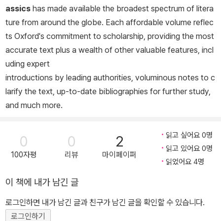
assics
has made available the broadest spectrum of litera
ture from around the globe. Each affordable volume reflec
ts Oxford's commitment to scholarship, providing the most
accurate text plus a wealth of other valuable features, incl
uding expert
introductions by leading authorities, voluminous notes to c
larify the text, up-to-date bibliographies for further study,
and much more.
읽고 싶어요 0명
0
0
2
읽고 있어요 0명
100자평
리뷰
마이페이퍼
읽었어요 4명
이 책에 내가 남긴 글
로그인하면 내가 남긴 글과 친구가 남긴 글을 확인할 수 있습니다.
로그인하기