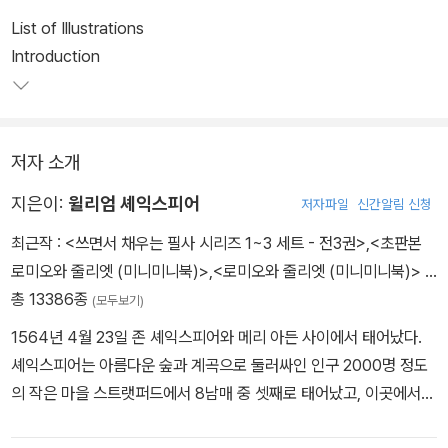
List of Illustrations
Introduction
저자 소개
지은이:
윌리엄 셰익스피어
저자파일
신간알림 신청
최근작 :
<쓰면서 채우는 필사 시리즈 1~3 세트 - 전3권>
,
<초판본
로미오와 줄리엣 (미니미니북)>
,
<로미오와 줄리엣 (미니미니북)>
…
총 13386종
(모두보기)
1564년 4월 23일 존 셰익스피어와 메리 아든 사이에서 태어났다.
셰익스피어는 아름다운 숲과 계곡으로 둘러싸인 인구 2000명 정도
의 작은 마을 스트랫퍼드에서 8남매 중 셋째로 태어났고, 이곳에서
학교를 다녔다. 주로 《성경》과 고전을 통해 읽기와 쓰기를 배웠고 라