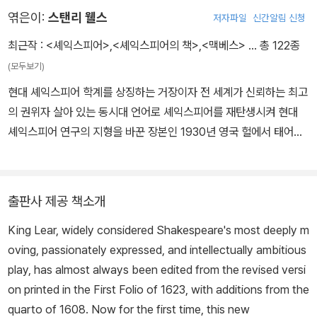
틴어 격언도 암송하곤 했다. 열한 살에 입학한 문법 학교에서 문법, 논
엮은이:
스탠리 웰스
저자파일
신간알림 신청
리학, 수사학, 문학 등을 배웠는데, 《성경》과 더불어 오비디우스의
《변신》은 셰익스피어에게 상상력의 원천이 된다. 그리스어도 배웠지
최근작 :
<셰익스피어>
,
<셰익스피어의 책>
,
<맥베스>
… 총 122종
만 그리 신통하지는 않았다. 그 때문에 동시대 극작가 벤 존슨은 “라
(모두보기)
틴어는 신통하지 않고, 그리스어는 더 말할 것이 없다”라고 셰익스피
현대 셰익스피어 학계를 상징하는 거장이자 전 세계가 신뢰하는 최고
어를 조롱하기도 했다. 그러나 셰익스피어의 타고난 언어 구사 능력,
의 권위자 살아 있는 동시대 언어로 셰익스피어를 재탄생시켜 현대
무대 예술에 대한 천부적인 감각, 다양한 경험, 인간에 대한 심오한 이
셰익스피어 연구의 지형을 바꾼 장본인 1930년 영국 헐에서 태어나
해는 그를 위대한 극작가로 만들기에 부족함이 없었다. 그는 제대로
평생을 윌리엄 셰익스피어의 생애와 작품 세계를 복원하고 대중에게
교육받지는 못했지만, 자연으로부터 모든 것을 배운 자연의 아들이자
알리는 데 헌신해 왔다. 유니버시티칼리지 런던을 졸업하고 버밍엄대
천재였다. 1590년대 초반 셰익스피어가 집필한 《타이터스 앤드로니
학교 셰익스피어연구소에서 박사학위를 받았다. 1962~1977년 ‘뉴
커스》, 《헨리 6세》, 《리처드 3세》 등이 런던 무대에서 상연되었다.
출판사 제공 책소개
펭귄 셰익스피어’ 시리즈 부편집장을, 1988~1997년 버밍엄대학교
특히 《헨리 6세》는 공전의 히트를 기록했다. 그에 대해 악의에 찬 비
King Lear, widely considered Shakespeare's most deeply m
셰익스피어연구소장을 역임하며 학계의 중심축 역할을 했다. ‘옥스퍼
난도 없지 않았지만, 시간이 지날수록 그의 작품은 인기를 더해 갔다.
oving, passionately expressed, and intellectually ambitious
드 셰익스피어’ 전집 총괄 편집을 맡아 현대 셰익스피어 텍스트의 표
1623년 벤 존슨은 그리스와 로마의 극작가와 견줄 수 있는 사람은 오
play, has almost always been edited from the revised versi
준을 정립했으며 해당 작업은 그가 이룩한 최고의 학술적 성취 가운
직 셰익스피어뿐이라고 호평하며, 그는 “어느 한 시대 사람이 아니라,
on printed in the First Folio of 1623, with additions from the
데 하나로 꼽힌다. 수백 년간 덧칠된 오류를 걷어 냄으로써 가장 원형
모든 시대의 사람”이라고 칭찬했다. 1668년 존 드라이든은 셰익스피
quarto of 1608. Now for the first time, this new
에 가까운 텍스트를 복원하고 셰익스피어가 당대 작가들과 긴밀히 소