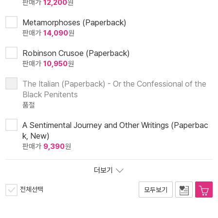
판매가
12,200
원
Metamorphoses (Paperback)
판매가
14,090
원
Robinson Crusoe (Paperback)
판매가
10,950
원
The Italian (Paperback) - Or the Confessional of the
Black Penitents
품절
A Sentimental Journey and Other Writings (Paperbac
k, New)
판매가
9,390
원
더보기
전체선택
모두보기