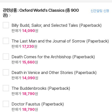
관련상품 :
Oxford World's Classics (총 900
신간알림 신청
권)
Billy Budd, Sailor, and Selected Tales (Paperback)
판매가
14,090
원
The Last Man and the Journal of Sorrow (Paperback)
판매가
17,230
원
Death Comes for the Archbishop (Paperback)
판매가
15,660
원
Death in Venice and Other Stories (Paperback)
판매가
14,090
원
The Buddenbrooks (Paperback)
판매가
18,790
원
Doctor Faustus (Paperback)
판매가
18,790
원