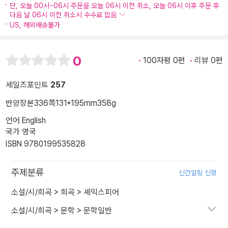
단, 오늘 00시~06시 주문을 오늘 06시 이전 취소, 오늘 06시 이후 주문 후
다음 날 06시 이전 취소시 수수료 없음
US, 해외배송불가
0
100자평 0편
리뷰 0편
세일즈포인트
257
반양장본
336쪽
131*195mm
358g
언어 English
국가 영국
ISBN 9780199535828
주제분류
신간알림 신청
소설/시/희곡
>
희곡
>
셰익스피어
소설/시/희곡
>
문학
>
문학일반