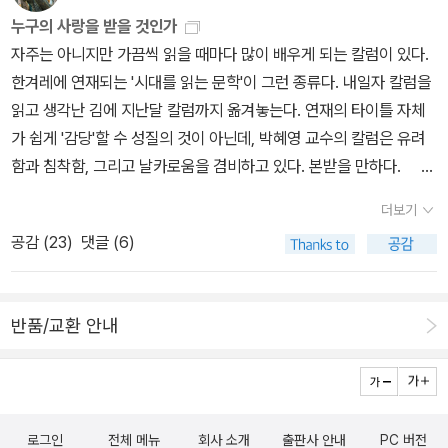
는 책들이다.(타임즈 선정 도서와 중복되는 것은 빨간색으로 표시한
누구의 사랑을 받을 것인가
다.표지는 타임지 목록을 참조) A Clockwork Orange - Anthon
자주는 아니지만 가끔씩 읽을 때마다 많이 배우게 되는 칼럼이 있다.
y Burgess [1962] --- 시계태엽 오렌지 The Adventures of Hu
한겨레에 연재되는 '시대를 읽는 문학'이 그런 종류다. 내일자 칼럼을
ckleberry Finn - Mark Twain [1885] --- 허클베리 핀의 모험 T
읽고 생각난 김에 지난달 칼럼까지 옮겨놓는다. 연재의 타이틀 자체
he Affluent Society - John Kenneth Galbraith [1958] --- 풍
가 쉽게 '감당'할 수 성질의 것이 아닌데, 박혜영 교수의 칼럼은 유려
요한 사회 The Age of Innocence - Edith Wharton [1920] --
함과 침착함, 그리고 날카로움을 겸비하고 있다. 본받을 만하다. 한
- 순수의 시대 All the King's Men - Robert Penn Warren [194
겨레(09. 05. 23) 작가여, 누구의 사랑을 받을 것인가 경제사상가인
6] An American Tragedy - Theodore Dreiser [1925] Anima
더보기
슈마허의 책에 이런 이야기가 나옵니다. 어느 날 세 명의 친구들이 모
l Farm - George Orwell [1945] Anna Karenina - Leo Tolsto
공감 (
23
)
댓글 (6)
여 누구의 직업이 가장 오래된 것인지를 두고 내기를 벌였는데, 먼저
y [1877] --- 안나 카레니나 A Passage to India - E. M. Forster
외과의사인 친구가 이렇게 말했습니다. “성경에 보면 하나님이 아담
[1924] --- 인도로 가는 길 As I Lay Dying - William Faulkner
의 갈비뼈를 떼어내 이브를 만드시는데, 이게 바로 외과에서 하는 수
[1930] --- 내가 죽어 누워 있을 때 The Autobiography of Mal
반품/교환 안내
술이지.” 그러자 건축가인 친구가 말했습니다. “글쎄, 하지만 하나님
colm X - Alex Haley and Malcolm X [1965] Belove
은 그 일을 하시기 전에 먼저 혼돈으로부터 이 우주를 만드셨지.” 두
d - Toni Morrison [1987] The Big Sleep - Raymond Chand
사람의 논쟁을 듣던 경제학자가 입가에 미소를 띠며 이렇게 말했습니
ler [1939] Brave New World - Aldous Huxley [1932] --- 멋
다. “그래!, 그렇다면 그 혼돈을 누가 만들었지?” 가장 오래된 직업이
진 신세계 Brideshead Revisited - Evelyn Waugh [1945] C
로그인
전체 메뉴
회사 소개
출판사 안내
PC 버전
경제학자인지, 아닌지는 알 수 없으나 요즘 우리 사회도 태초의 혼돈