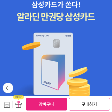
nd Money - John Maynard Keynes [1936] --- 고용,이자 및
섬광도 없는 시시한 이 전쟁을 예민한 작가들이 아니라면 과연 누가
화폐의 일반이론 The Golden Notebook - Doris Lessing [196
주목해줄까요? 이 총성 없는 전쟁은 ‘이름 바꾸기’로 시작됐습니다.
2] Goodbye to All That - Robert Graves [1929] Gone wit
강제철거 사업이 ‘뉴타운 개발사업’으로 바뀐 것처럼 경인운하 사업
h the Wind - Margaret Mitchell [1936] Go Tell It on the Mo
도 ‘아라뱃길 잇기’로 이름을 바꿨습니다. 마찬가지로 한반도 대운하
untain - James Baldwin [1953] The Grapes of Wrath - Joh
사업도 ‘4대강 살리기 사업’으로 친근하게 개명됐습니다. 물론 이름
n Steinbeck [1939] The Great Gatsby - F. Scott Fitzgeral
이 달라진다고 정체가 바뀐 것은 아닙니다. 아라뱃길 잇기도 김포에
d [1925] Gulliver's Travels - Jonathan Swift [1726] --- 걸
서 인천까지 수심 6미터의 깊이로 한강을 파내는 사업이고, 4대강 살
리버 여형기 Hamlet - William Shakespeare [1603] The He
리기도 4대강을 모두 수심 6미터의 깊이로 파내는 사업입니다. 거기
art is a Lonely Hunter - Carson McCullers [1940] Heart of
다 4대강에는 물을 가둬둘 총 16개의 콘크리트 보와 96개의 중소 규
Darkness - Joseph Conrad [1902] His Dark Materials - Phi
모의 댐을 잇달아 만들 계획입니다. 2011년 완공까지 예산 규모가 1
lip Pullman [1995] --- 황금 나침반 3부작이다.(The Golden Co
4조원이 넘는 대규모 사업입니다. 참고로 세계 최대의 간척사업이었
mpass/The Subtle Knife/The Amber Spyglass) The Histori
다는 새만금 사업이 10년 동안 1조2000억원 규모였습니다. 실제로
뒤로가
es - Herodotus [440 B.C.] --- 역사 The History of the Pel
기
민간에서는 4대강 정비사업 예산이 앞으로 더 불어나 20조원이 넘을
oponnesian War - Thucydides [431 B.C.] The Holy Bible.
거라며 흥분하고 있습니다. 새만금의 20배에 가까운 돈을 불과 3~4
Revised Standard Version. [NA] --- 성서 I, Claudius - R
보관함담기
선물하기
장바구니
구매하기
년 만에 그야말로 폭포수처럼 4대강에 쏟아붓는다면 우리의 강은 어
obert Graves [1934] The Illiad and The Odyssey - Homer
떻게 될까요? 강물도 저들 관료와 건설업자와 학자들처럼 흥분될까