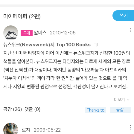
쓰기
마이페이퍼 (2편)
알비스
2010-12-05
메뉴
뉴스위크(Newsweek)지 Top 100 Books
지난 번 미국 타임지에 이어 이번에는 뉴스위크지가 선정한 100권의
책들을 알아본다. 뉴스위크지는 타임지와는 다르게 세계의 모든 쟝르
(픽션,난픽션)가 대상이다. 하지만 동양의 '마오쩌둥'과 아프리카의
'치누아 아체베'의 책이 각각 한 권씩만 들어가 있는 것으로 볼 때 역
시나 서양의 편중된 관점으로 선정된, 객관성이 떨어진다고 보여진
다.동서양 그리고 제3세계의 작품들이 적당히 고루 분배가 되었으면
더보기
하는 아쉬움이 있다. 그래도 여기에 선정된 책들이 확실히 명저인 것
공감 (
26
)
댓글 (0)
은 부인할 수 없는 사실이다. 그리고 이 목록이 발표되었을 때 순위
같은 것이 매겨져 있었던 것 같은데 그런 거 무시해도 좋은, 별 의미
없는 순위다. 모두 다 좋은 책들이고 어떤 것이 더 낫다고 평할 수 없
로쟈
2009-05-22
메뉴