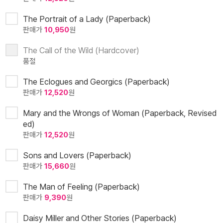
The Portrait of a Lady (Paperback)
판매가
10,950
원
The Call of the Wild (Hardcover)
품절
The Eclogues and Georgics (Paperback)
판매가
12,520
원
Mary and the Wrongs of Woman (Paperback, Revised
ed)
판매가
12,520
원
Sons and Lovers (Paperback)
판매가
15,660
원
The Man of Feeling (Paperback)
판매가
9,390
원
Daisy Miller and Other Stories (Paperback)