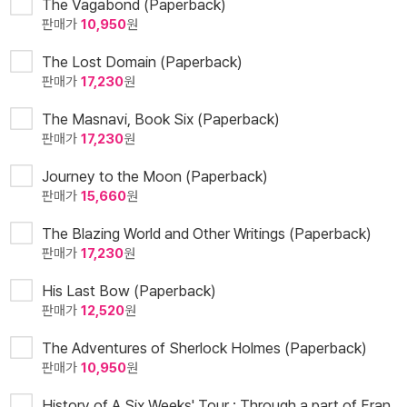
The Vagabond (Paperback)
판매가
10,950
원
The Lost Domain (Paperback)
판매가
17,230
원
The Masnavi, Book Six (Paperback)
판매가
17,230
원
Journey to the Moon (Paperback)
판매가
15,660
원
The Blazing World and Other Writings (Paperback)
판매가
17,230
원
His Last Bow (Paperback)
판매가
12,520
원
The Adventures of Sherlock Holmes (Paperback)
판매가
10,950
원
History of A Six Weeks' Tour : Through a part of Fran