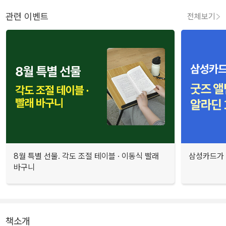
관련 이벤트
전체보기
8월 특별 선물. 각도 조절 테이블 · 이동식 빨래
삼성카드가 
바구니
책소개