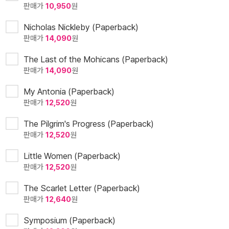
판매가
10,950
원
Nicholas Nickleby (Paperback)
판매가
14,090
원
The Last of the Mohicans (Paperback)
판매가
14,090
원
My Antonia (Paperback)
판매가
12,520
원
The Pilgrim's Progress (Paperback)
판매가
12,520
원
Little Women (Paperback)
판매가
12,520
원
The Scarlet Letter (Paperback)
판매가
12,640
원
Symposium (Paperback)