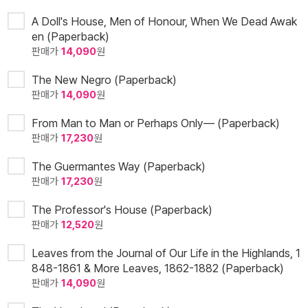
A Doll's House, Men of Honour, When We Dead Awak
en (Paperback)
판매가
14,090
원
The New Negro (Paperback)
판매가
14,090
원
From Man to Man or Perhaps Only— (Paperback)
판매가
17,230
원
The Guermantes Way (Paperback)
판매가
17,230
원
The Professor's House (Paperback)
판매가
12,520
원
Leaves from the Journal of Our Life in the Highlands, 1
848-1861 & More Leaves, 1862-1882 (Paperback)
판매가
14,090
원