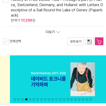
ce, Switzerland, Germany, and Holland: with Letters D
escriptive of a Sail Round the Lake of Genev (Paperb
ack)
판매가
17,230
원
더보기
전체선택
모두보기