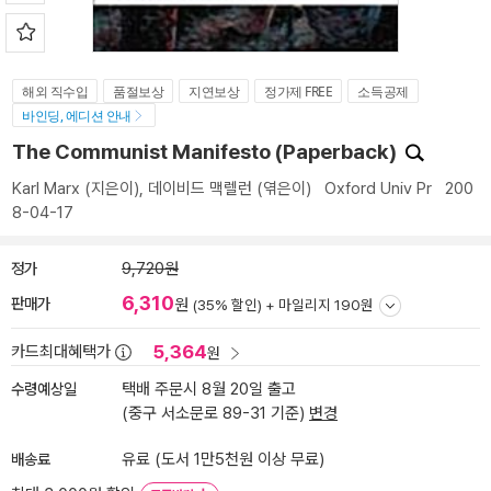
해외 직수입
품절보상
지연보상
정가제 FREE
소득공제
바인딩, 에디션 안내
The Communist Manifesto (Paperback)
Karl Marx
(지은이),
데이비드 맥렐런
(엮은이)
Oxford Univ Pr
200
8-04-17
정가
9,720원
6,310
판매가
원
(35% 할인) +
마일리지 190원
5,364
카드최대혜택가
원
수령예상일
택배 주문시 8월 20일 출고
(중구 서소문로 89-31 기준)
변경
배송료
유료 (도서 1만5천원 이상 무료)