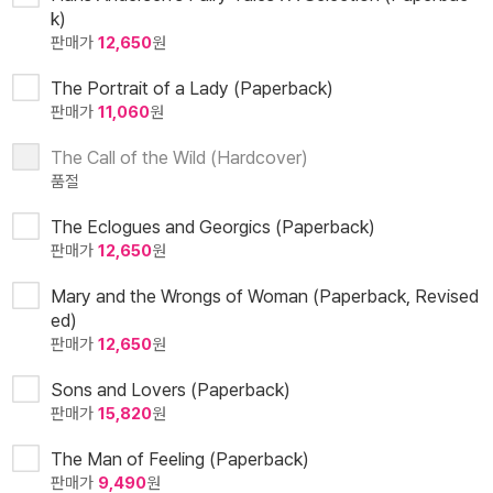
k)
판매가
12,650
원
The Portrait of a Lady (Paperback)
판매가
11,060
원
The Call of the Wild (Hardcover)
품절
The Eclogues and Georgics (Paperback)
판매가
12,650
원
Mary and the Wrongs of Woman (Paperback, Revised
ed)
판매가
12,650
원
Sons and Lovers (Paperback)
판매가
15,820
원
The Man of Feeling (Paperback)
판매가
9,490
원