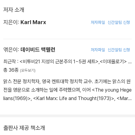
저자 소개
지은이:
Karl Marx
저자파일
신간알림 신청
엮은이:
데이비드 맥렐런
저자파일
신간알림 신청
최근작 :
<비투비21 지성의 근본주의 1~5권 세트>
,
<이데올로기>
…
총 36종
(모두보기)
맑스 전문 정치학자, 영국 켄트대학 정치학 교수. 초기에는 맑스의 원
전을 영문으로 소개하는 일에 주력했으며, 이어 <The young Hege
lians(1969)>, <Karl Marx: Life and Thought(1973)>, <Marxi
sm After Marx(1980)> 등 주로 칼 맑스의 철학과 사상을 입문서
형식으로 펴내는 작업을 했다. 최근 지은책에 <Simone Weil: Utopi
an Pessimist(1990)>, <Unto Caesar: Religion and Politics(1
출판사 제공 책소개
993)>, <Political Christianity(1998)> 등이 있다.