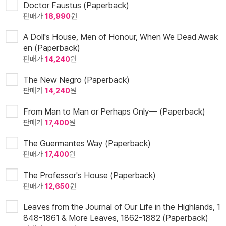
Doctor Faustus (Paperback)
판매가
18,990
원
A Doll's House, Men of Honour, When We Dead Awak
en (Paperback)
판매가
14,240
원
The New Negro (Paperback)
판매가
14,240
원
From Man to Man or Perhaps Only— (Paperback)
판매가
17,400
원
The Guermantes Way (Paperback)
판매가
17,400
원
The Professor's House (Paperback)
판매가
12,650
원
Leaves from the Journal of Our Life in the Highlands, 1
848-1861 & More Leaves, 1862-1882 (Paperback)