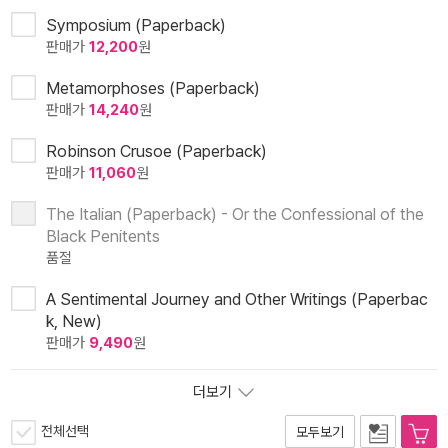
Symposium (Paperback)
판매가
12,200
원
Metamorphoses (Paperback)
판매가
14,240
원
Robinson Crusoe (Paperback)
판매가
11,060
원
The Italian (Paperback) - Or the Confessional of the
Black Penitents
품절
A Sentimental Journey and Other Writings (Paperbac
k, New)
판매가
9,490
원
더보기
전체선택
모두보기