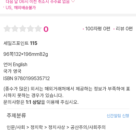
다음 날 06시 이전 취소시 수수료 없음
US, 해외배송불가
0
100자평 0편
리뷰 0편
세일즈포인트
115
96쪽
132*196mm
82g
언어 English
국가 영국
ISBN 9780199535712
(종수가 많은) 외서는 해외거래처에서 제공하는 정보가 부족하여 표
시하지 못하는 경우가 있습니다.
문의사항은
1:1 상담
을 이용해 주십시오.
주제분류
신간알림 신청
인문/사회
>
정치학
>
정치사상
>
공산주의/사회주의