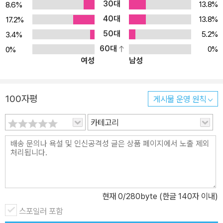
30대
13.8%
8.6%
40대
13.8%
17.2%
50대
5.2%
3.4%
60대
0%
0%
여성
남성
100자평
게시물 운영 원칙
카테고리
현재
0
/280byte (한글 140자 이내)
스포일러 포함