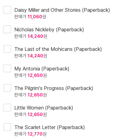
Daisy Miller and Other Stories (Paperback)
판매가
11,060
원
Nicholas Nickleby (Paperback)
판매가
14,240
원
The Last of the Mohicans (Paperback)
판매가
14,240
원
My Antonia (Paperback)
판매가
12,650
원
The Pilgrim's Progress (Paperback)
판매가
12,650
원
Little Women (Paperback)
판매가
12,650
원
The Scarlet Letter (Paperback)
판매가
12,770
원