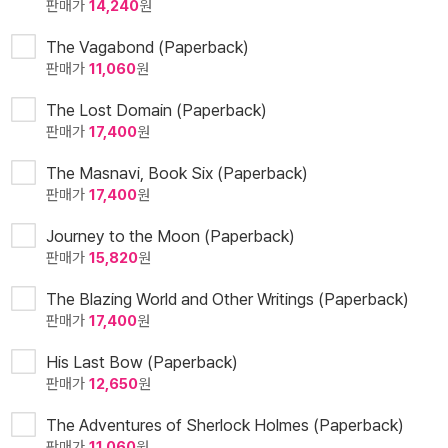
판매가
14,240
원
The Vagabond (Paperback)
판매가
11,060
원
The Lost Domain (Paperback)
판매가
17,400
원
The Masnavi, Book Six (Paperback)
판매가
17,400
원
Journey to the Moon (Paperback)
판매가
15,820
원
The Blazing World and Other Writings (Paperback)
판매가
17,400
원
His Last Bow (Paperback)
판매가
12,650
원
The Adventures of Sherlock Holmes (Paperback)
판매가
11,060
원