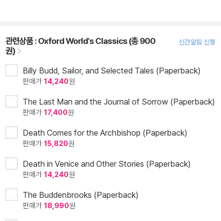
관련상품 :
Oxford World's Classics (총 900
신간알림 신청
권)
Billy Budd, Sailor, and Selected Tales (Paperback)
판매가
14,240
원
The Last Man and the Journal of Sorrow (Paperback)
판매가
17,400
원
Death Comes for the Archbishop (Paperback)
판매가
15,820
원
Death in Venice and Other Stories (Paperback)
판매가
14,240
원
The Buddenbrooks (Paperback)
판매가
18,990
원