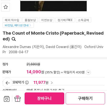
해외 직수입
품절보상
지연보상
정가제 FREE
소득공제
바인딩, 에디션 안내
The Count of Monte Cristo (Paperback, Revised
ed)
Alexandre Dumas
(지은이),
David Coward
(옮긴이)
Oxford Univ
Pr
2008-04-17
정가
21,680원
14,090
판매가
원
(35% 할인) +
마일리지 430원
뒤로가
11,977
카드최대혜택가
원
기
수령예상일
택배 주문시 8월 24일 출고
(중구 서소문로 89-31 기준)
변경
보관함담기
선물하기
장바구니
구매하기
배송료
유료 (도서 1만5천원 이상 무료)