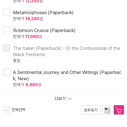
판매가
12,200
원
Metamorphoses (Paperback)
판매가
14,240
원
Robinson Crusoe (Paperback)
판매가
11,060
원
The Italian (Paperback) - Or the Confessional of the
Black Penitents
품절
A Sentimental Journey and Other Writings (Paperbac
k, New)
판매가
9,490
원
더보기
전체선택
모두보기