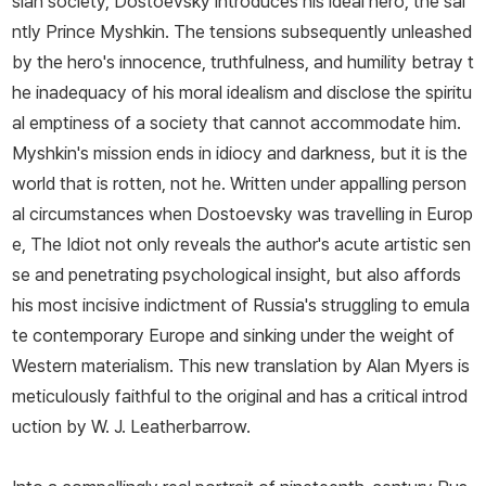
sian society, Dostoevsky introduces his ideal hero, the sai
였던 미하일이 갑자기 사망한다. 1866년 잘못된 계약으로 급히 소설
ntly Prince Myshkin. The tensions subsequently unleashed
을 완성해야 했던 작가는 속기사 안나 스니트키나를 고용하여 《도박
by the hero's innocence, truthfulness, and humility betray t
사》와 《죄와 벌》을 완성하고 이듬해 1867년 2월 속기사와 두 번째
he inadequacy of his moral idealism and disclose the spiritu
로 결혼한다. 1867년 아내와 함께 4년이 넘는 기간 동안 유럽의 여
al emptiness of a society that cannot accommodate him.
러 도시를 떠돌며 《백치》, 《영원한 남편》, 《악령》 등을 쓴다. 해외에
Myshkin's mission ends in idiocy and darkness, but it is the
서 거주하는 동안 세 아이가 태어난다. 작가가 46세일 때 태어난 첫
world that is rotten, not he. Written under appalling person
달 소피야는 태어난 지 석 달 만에 사망한다. 작가에게 삶의 행복이 무
al circumstances when Dostoevsky was travelling in Europ
엇인지를 알게 해준 안나 스니트키나는 작가의 마지막 날까지 든든한
e, The Idiot not only reveals the author's acute artistic sen
옆지기로 남는다. 1881년 1월 28일 《카라마조프가의 형제들》 2부를
se and penetrating psychological insight, but also affords
구상하고 있던 도스토옙스키는 앓던 폐기종이 악화되어 숨을 거둔다.
his most incisive indictment of Russia's struggling to emula
1881년 2월 1일 장례식을 찾은 6만여명의 인파가 떠나는 작가의 마
te contemporary Europe and sinking under the weight of
지막을 지켜보았다. 도스토옙스키는 현재 상트페테르부르크 티흐빈
Western materialism. This new translation by Alan Myers is
묘지에서 안식하고 있다. 대표작은 《가난한 사람들》, 《백야》, 《분
meticulously faithful to the original and has a critical introd
신》,《죽음의 집의 기록》, 《지하에서 쓴 회상록》, 《도박사》,《죄와
uction by W. J. Leatherbarrow.
벌》, 《백치》, 《악령》, 《미성년》, 《카라마조프가의 형제들》 등이 있
다.