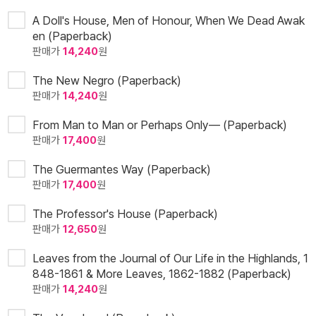
A Doll's House, Men of Honour, When We Dead Awak
en (Paperback)
판매가
14,240
원
The New Negro (Paperback)
판매가
14,240
원
From Man to Man or Perhaps Only— (Paperback)
판매가
17,400
원
The Guermantes Way (Paperback)
판매가
17,400
원
The Professor's House (Paperback)
판매가
12,650
원
Leaves from the Journal of Our Life in the Highlands, 1
848-1861 & More Leaves, 1862-1882 (Paperback)
판매가
14,240
원