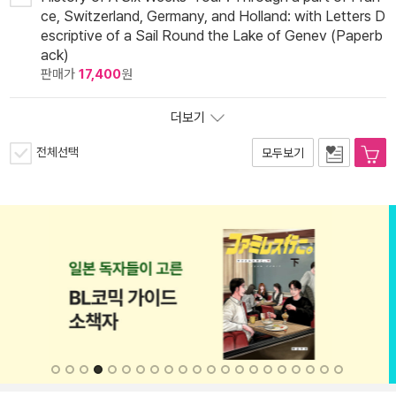
ce, Switzerland, Germany, and Holland: with Letters D
escriptive of a Sail Round the Lake of Genev (Paperb
ack)
판매가
17,400
원
더보기
전체선택
모두보기