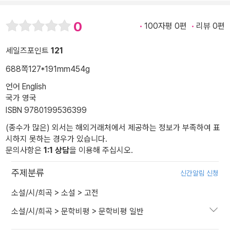
0
100자평 0편
리뷰 0편
세일즈포인트
121
688쪽
127*191mm
454g
언어 English
국가 영국
ISBN 9780199536399
(종수가 많은) 외서는 해외거래처에서 제공하는 정보가 부족하여 표
시하지 못하는 경우가 있습니다.
문의사항은
1:1 상담
을 이용해 주십시오.
주제분류
신간알림 신청
소설/시/희곡
>
소설
>
고전
소설/시/희곡
>
문학비평
>
문학비평 일반