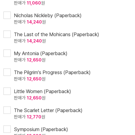
판매가
11,060
원
Nicholas Nickleby (Paperback)
판매가
14,240
원
The Last of the Mohicans (Paperback)
판매가
14,240
원
My Antonia (Paperback)
판매가
12,650
원
The Pilgrim's Progress (Paperback)
판매가
12,650
원
Little Women (Paperback)
판매가
12,650
원
The Scarlet Letter (Paperback)
판매가
12,770
원
Symposium (Paperback)