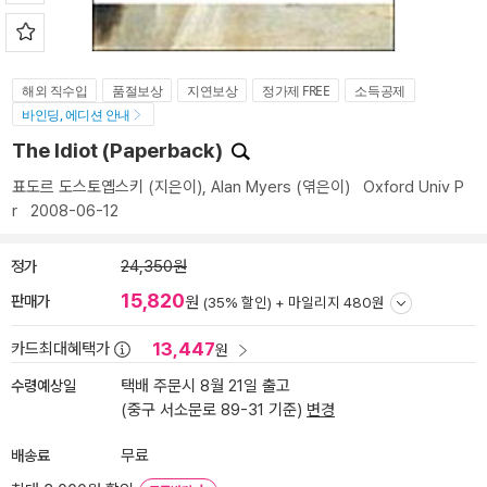
해외 직수입
품절보상
지연보상
정가제 FREE
소득공제
바인딩, 에디션 안내
The Idiot (Paperback)
표도르 도스토옙스키
(지은이),
Alan Myers
(엮은이)
Oxford Univ P
r
2008-06-12
정가
24,350원
15,820
판매가
원
(35% 할인) +
마일리지 480원
13,447
카드최대혜택가
원
수령예상일
택배 주문시 8월 21일 출고
(중구 서소문로 89-31 기준)
변경
배송료
무료