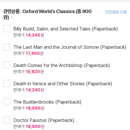
관련상품 :
Oxford World's Classics (총 900
신간알림 신청
권)
Billy Budd, Sailor, and Selected Tales (Paperback)
판매가
14,240
원
The Last Man and the Journal of Sorrow (Paperback)
판매가
17,400
원
Death Comes for the Archbishop (Paperback)
판매가
15,820
원
Death in Venice and Other Stories (Paperback)
판매가
14,240
원
The Buddenbrooks (Paperback)
판매가
18,990
원
Doctor Faustus (Paperback)
판매가
18,990
원