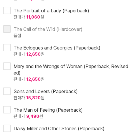
The Portrait of a Lady (Paperback)
판매가
11,060
원
The Call of the Wild (Hardcover)
품절
The Eclogues and Georgics (Paperback)
판매가
12,650
원
Mary and the Wrongs of Woman (Paperback, Revised
ed)
판매가
12,650
원
Sons and Lovers (Paperback)
판매가
15,820
원
The Man of Feeling (Paperback)
판매가
9,490
원
Daisy Miller and Other Stories (Paperback)