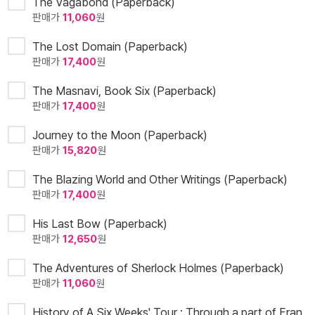
The Vagabond (Paperback)
판매가
11,060
원
The Lost Domain (Paperback)
판매가
17,400
원
The Masnavi, Book Six (Paperback)
판매가
17,400
원
Journey to the Moon (Paperback)
판매가
15,820
원
The Blazing World and Other Writings (Paperback)
판매가
17,400
원
His Last Bow (Paperback)
판매가
12,650
원
The Adventures of Sherlock Holmes (Paperback)
판매가
11,060
원
History of A Six Weeks' Tour : Through a part of Fran