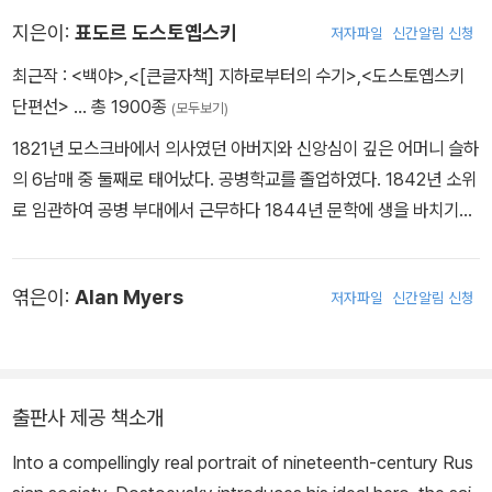
지은이:
표도르 도스토옙스키
저자파일
신간알림 신청
최근작 :
<백야>
,
<[큰글자책] 지하로부터의 수기>
,
<도스토옙스키
단편선>
… 총 1900종
(모두보기)
1821년 모스크바에서 의사였던 아버지와 신앙심이 깊은 어머니 슬하
의 6남매 중 둘째로 태어났다. 공병학교를 졸업하였다. 1842년 소위
로 임관하여 공병 부대에서 근무하다 1844년 문학에 생을 바치기로
하고 중위로 퇴역한다. 도스토옙스키는 톨스토이와 투르게네프 같은
작가들과는 달리, 유산으로 받은 재산이 거의 없었기에 유일한 생계
엮은이:
Alan Myers
저자파일
신간알림 신청
수단이 작품을 쓰는 일이었다. 1849년 4월 23일 페트라솁스키 금요
모임사건으로 체포되어 사형선고를 받는다. 사형집행 직전 황제의 사
면으로 죽음을 면하고 시베리아에서 강제노역한다. 1854년 1월 강
제노역형을 마치고 시베리아에서 병사로 복무한다. 1858년 1월 소위
출판사 제공 책소개
로 퇴역하고 트베리에서 거주하다 1859년 12월 페테르부르크로 이
주한다. 1857년부터 불행한 결혼생활을 함께했던 아내 마리야 이사
Into a compellingly real portrait of nineteenth-century Rus
예바가 1864년 4월 폐병으로 사망한다. 그해 6월 친형이자 동업자