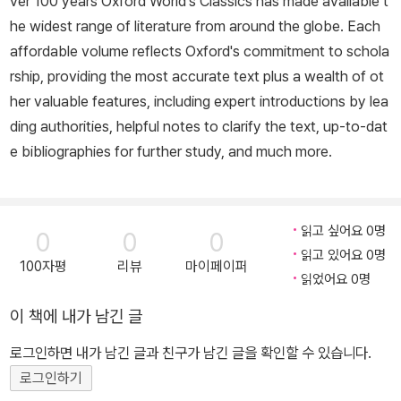
ver 100 years Oxford World's Classics has made available t
he widest range of literature from around the globe. Each
affordable volume reflects Oxford's commitment to schola
rship, providing the most accurate text plus a wealth of ot
her valuable features, including expert introductions by lea
ding authorities, helpful notes to clarify the text, up-to-dat
e bibliographies for further study, and much more.
읽고 싶어요 0명
0
0
0
읽고 있어요 0명
100자평
리뷰
마이페이퍼
읽었어요 0명
이 책에 내가 남긴 글
로그인하면 내가 남긴 글과 친구가 남긴 글을 확인할 수 있습니다.
로그인하기