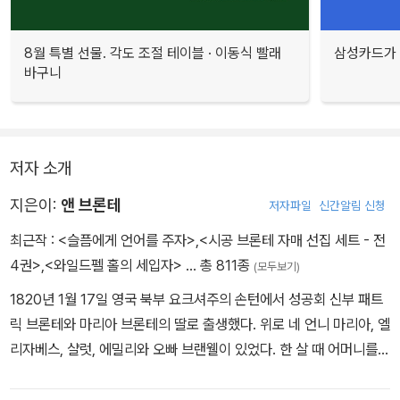
8월 특별 선물. 각도 조절 테이블 · 이동식 빨래
삼성카드가 
바구니
저자 소개
지은이:
앤 브론테
저자파일
신간알림 신청
최근작 :
<슬픔에게 언어를 주자>
,
<시공 브론테 자매 선집 세트 - 전
4권>
,
<와일드펠 홀의 세입자>
… 총 811종
(모두보기)
1820년 1월 17일 영국 북부 요크셔주의 손턴에서 성공회 신부 패트
릭 브론테와 마리아 브론테의 딸로 출생했다. 위로 네 언니 마리아, 엘
리자베스, 샬럿, 에밀리와 오빠 브랜웰이 있었다. 한 살 때 어머니를
여의었으며, 집안일을 돌봐주러 온 손위 이모 아래서 보살핌과 교육
을 받으며 성장한다. 어린 시절부터 남매들과 함께 놀이처럼 글을 쓰