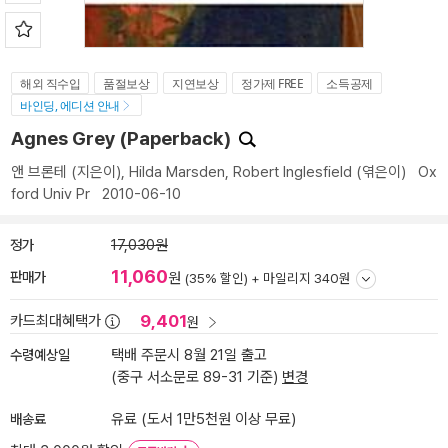
해외 직수입
품절보상
지연보상
정가제 FREE
소득공제
바인딩, 에디션 안내
Agnes Grey (Paperback)
앤 브론테
(지은이),
Hilda Marsden
,
Robert Inglesfield
(엮은이)
Ox
ford Univ Pr
2010-06-10
정가
17,030원
11,060
판매가
원
(35% 할인) +
마일리지 340원
9,401
카드최대혜택가
원
수령예상일
택배 주문시 8월 21일 출고
(중구 서소문로 89-31 기준)
변경
배송료
유료 (도서 1만5천원 이상 무료)