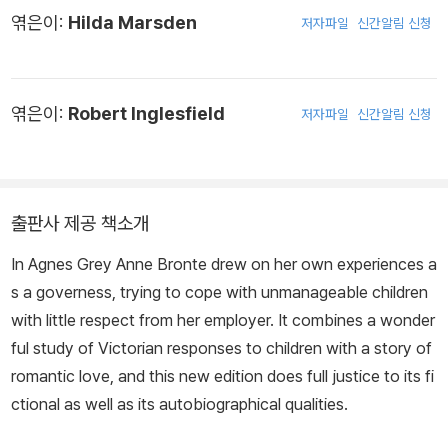
엮은이:
Hilda Marsden
저자파일
신간알림 신청
던 앤은 1831년 샬럿이 로헤드 학교로 떠나고 나자 에밀리와 함께 가
상 세계 ‘곤달’을 창조하여 이에 대한 산문과 시를 집필한다. 1835년
로헤드 학교의 교사가 된 샬럿을 따라 학생으로 갔던 에밀리가 향수
병으로 인해 집으로 돌아오게 되어 앤이 그 자리를 대신하지만 2년
엮은이:
Robert Inglesfield
저자파일
신간알림 신청
후 심각한 병으로 앤 또한 집으로 돌아오게 된다. 1839년 가정교사
일을 시작했으며 이때의 경험을 《아그네스 그레이》에 녹여낸다. 샬
럿, 에밀리와 함께 커러, 엘리스, 액턴 벨이라는 필명으로 1846년에
출판사 제공 책소개
시집을 발표한다. 그리고 바로 이듬해인 1847년에 첫 소설 《아그네
스 그레이》를, 그다음 해 6월에 두 번째 소설 《와일드펠 저택의 여
In Agnes Grey Anne Bronte drew on her own experiences a
인》을 출간한다. 《와일드펠 저택의 여인》의 성공 이후 앤은 더 좋은
s a governess, trying to cope with unmanageable children
작품을 쓰겠다고 다짐하지만 1849년 29세의 젊은 나이에 폐결핵으
with little respect from her employer. It combines a wonder
로 사망한다. 앤 브론테는 샬럿과 에밀리 브론테에 비해 비교적 덜 알
ful study of Victorian responses to children with a story of
려져 있으나, 오늘날에 와서는 브론테 자매 중에서 가장 현대적이고
romantic love, and this new edition does full justice to its fi
급진적인 글을 썼다는 재평가가 이루어졌다. 특히 《와일드펠 저택의
ctional as well as its autobiographical qualities.
여인》은 최초의 진정한 페미니즘 소설이라는 수식어와 함께 ‘BBC
선정 가장 영향력 있는 100대 소설’에 오르며 현대 사회에도 유효한