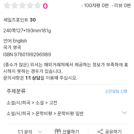
0
100자평 0편
리뷰 0편
세일즈포인트
30
240쪽
127*193mm
181g
언어 English
국가 영국
ISBN 9780199296989
(종수가 많은) 외서는 해외거래처에서 제공하는 정보가 부족하여 표
시하지 못하는 경우가 있습니다.
문의사항은
1:1 상담
을 이용해 주십시오.
주제분류
신간알림 신청
소설/시/희곡
>
소설
>
고전
소설/시/희곡
>
문학비평
>
문학비평 일반
선물하기
공유하기