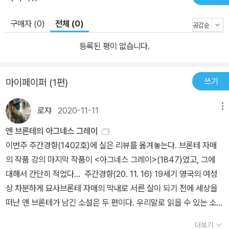
구매자 (0)
전체 (0)
등록된 평이 없습니다.
쓰기
마이페이퍼 (1편)
로쟈
2020-11-11
메뉴
앤 브론테의 아그네스 그레이
이번주 주간경향(1402호)에 실은 리뷰를 옮겨놓는다. 브론테 자매
의 작품 강의 마지막 작품이 <아그네스 그레이>(1847)였고, 그에
대해서 간단히 적었다... 주간경향(20. 11. 16) 19세기 영국의 여성
상 차분하게 묘사브론테 자매의 막내로 서른 살이 되기 전에 세상을
떠난 앤 브론테가 남긴 소설은 두 편이다. 우리말로 읽을 수 있는 소설
은 언니 에밀리 브론테의 <폭풍의 언덕>과 나란히 출간된 <아그네스
더보기