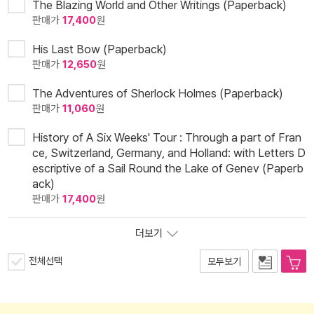
The Blazing World and Other Writings (Paperback)
판매가
17,400
원
His Last Bow (Paperback)
판매가
12,650
원
The Adventures of Sherlock Holmes (Paperback)
판매가
11,060
원
History of A Six Weeks' Tour : Through a part of Fran
ce, Switzerland, Germany, and Holland: with Letters D
escriptive of a Sail Round the Lake of Genev (Paperb
ack)
판매가
17,400
원
더보기
전체선택
모두보기