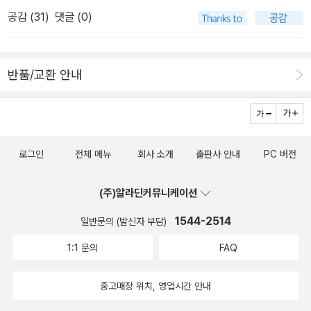
그레이> 한 편이다. 주인공의 이름이 제목인 점에서, 그리고 아그네
공감 (
31
)
댓글 (0)
스가 가정교사라는 점에서 <폭풍의 언덕>보다는 샬럿 브론테의 <제
인 에어>와 닮았고, 또 자연스레 그와 비교된다. 소위 가정교사 소설
로 분류되는 작품이다.당대에 상당한 주목을 받은 <제인 에어>나 걸
반품/교환 안내
작으로 평가받는 <폭풍의 언덕>에 비하면 앤 브론테나 <아그네스 그
레이>는 덜 알려졌다. 영국에서도 사정은 마찬가지로 세 자매 가운데
가장 덜 흥미로운 인물이라는 게 일반적인 평가다. 언니 샬럿의 회상
에 따르면 에밀리와 달리 앤은 온화하고 차분한 성격으로 힘과 열정
로그인
전체 메뉴
회사 소개
출판사 안내
PC 버전
은 부족했지만, 그만의 독특한 미덕의 소유자였다. 문학에 한정하자
면 당대의 현실을 차분하게 관찰하고 과장없이 묘사한 미덕은 두 언
(주)알라딘커뮤니케이션
니보다 앤에게 돌려져야 할 듯싶다.<아그네스 그레이>는 무엇보다
현실의 사실적인 재현에 주력한다. 작품에서는 가정교사 아그네스가
1544-2514
일반문의 (발신자 부담)
처한 현실이다. 19세기 중반 영국은 대외적인 식민지 확장 정책으로
1:1 문의
FAQ
남성들이 국외로 빠져나가고 다른 한편으론 결혼 비용의 상승으로 결
혼 기피 현상이 벌어졌다. 이에 따라 전체 여성의 30%가량이 독신
중고매장 위치, 영업시간 안내
여성이었고, 이들은 절실하게 생계의 방편을 찾아야 했다. 교구 목사