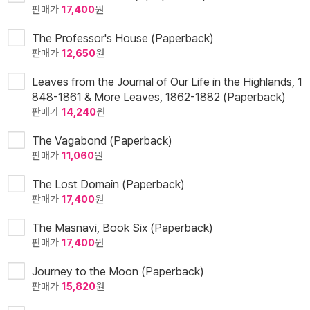
판매가
17,400
원
The Professor's House (Paperback)
판매가
12,650
원
Leaves from the Journal of Our Life in the Highlands, 1
848-1861 & More Leaves, 1862-1882 (Paperback)
판매가
14,240
원
The Vagabond (Paperback)
판매가
11,060
원
The Lost Domain (Paperback)
판매가
17,400
원
The Masnavi, Book Six (Paperback)
판매가
17,400
원
Journey to the Moon (Paperback)
판매가
15,820
원