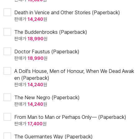
Death in Venice and Other Stories (Paperback)
판매가
14,240
원
The Buddenbrooks (Paperback)
판매가
18,990
원
Doctor Faustus (Paperback)
판매가
18,990
원
A Doll's House, Men of Honour, When We Dead Awak
en (Paperback)
판매가
14,240
원
The New Negro (Paperback)
판매가
14,240
원
From Man to Man or Perhaps Only— (Paperback)
판매가
17,400
원
The Guermantes Way (Paperback)