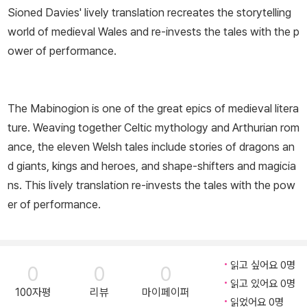
Sioned Davies' lively translation recreates the storytelling
world of medieval Wales and re-invests the tales with the p
ower of performance.
The Mabinogion is one of the great epics of medieval litera
ture. Weaving together Celtic mythology and Arthurian rom
ance, the eleven Welsh tales include stories of dragons an
d giants, kings and heroes, and shape-shifters and magicia
ns. This lively translation re-invests the tales with the pow
er of performance.
읽고 싶어요 0명
0
0
0
읽고 있어요 0명
100자평
리뷰
마이페이퍼
읽었어요 0명