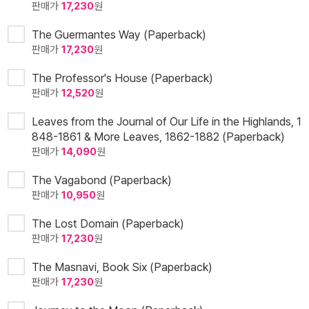
판매가
17,230
원
The Guermantes Way (Paperback)
판매가
17,230
원
The Professor's House (Paperback)
판매가
12,520
원
Leaves from the Journal of Our Life in the Highlands, 1
848-1861 & More Leaves, 1862-1882 (Paperback)
판매가
14,090
원
The Vagabond (Paperback)
판매가
10,950
원
The Lost Domain (Paperback)
판매가
17,230
원
The Masnavi, Book Six (Paperback)
판매가
17,230
원