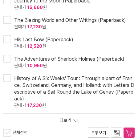
Journey to the Moon (Paperback)
판매가
15,660
원
The Blazing World and Other Writings (Paperback)
판매가
17,230
원
His Last Bow (Paperback)
판매가
12,520
원
The Adventures of Sherlock Holmes (Paperback)
판매가
10,950
원
History of A Six Weeks' Tour : Through a part of Fran
ce, Switzerland, Germany, and Holland: with Letters D
escriptive of a Sail Round the Lake of Genev (Paperb
ack)
판매가
17,230
원
더보기
전체선택
모두보기