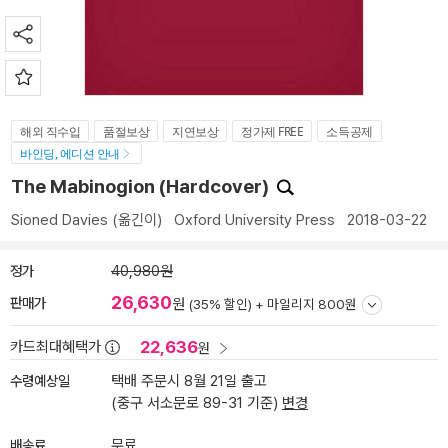
해외 직수입
품절보상
지연보상
정가제 FREE
소득공제
바인딩, 에디션 안내
The Mabinogion (Hardcover)
Sioned Davies
(옮긴이)
Oxford University Press
2018-03-22
정가
40,980원
26,630
판매가
원
(35% 할인) +
마일리지 800원
22,636
카드최대혜택가
원
수령예상일
택배 주문시 8월 21일 출고
(중구 서소문로 89-31 기준)
변경
배송료
무료