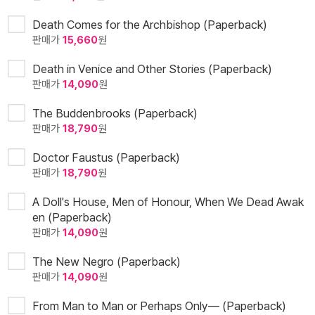
Death Comes for the Archbishop (Paperback)
판매가
15,660
원
Death in Venice and Other Stories (Paperback)
판매가
14,090
원
The Buddenbrooks (Paperback)
판매가
18,790
원
Doctor Faustus (Paperback)
판매가
18,790
원
A Doll's House, Men of Honour, When We Dead Awak
en (Paperback)
판매가
14,090
원
The New Negro (Paperback)
판매가
14,090
원
From Man to Man or Perhaps Only— (Paperback)