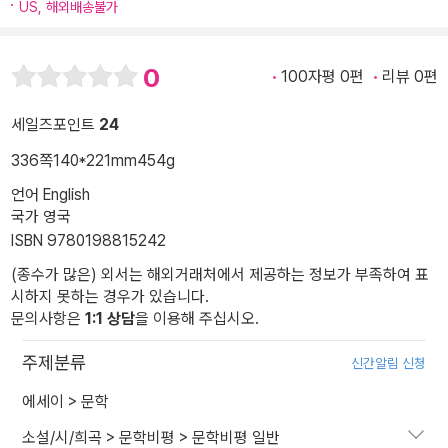
US, 해외배송불가
0
100자평 0편
리뷰 0편
세일즈포인트
24
336쪽
140*221mm
454g
언어 English
국가 영국
ISBN 9780198815242
(종수가 많은) 외서는 해외거래처에서 제공하는 정보가 부족하여 표
시하지 못하는 경우가 있습니다.
문의사항은
1:1 상담
을 이용해 주십시오.
주제분류
신간알림 신청
에세이
>
문학
소설/시/희곡
>
문학비평
>
문학비평 일반