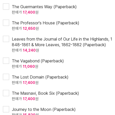
The Guermantes Way (Paperback)
판매가
17,400
원
The Professor's House (Paperback)
판매가
12,650
원
Leaves from the Journal of Our Life in the Highlands, 1
848-1861 & More Leaves, 1862-1882 (Paperback)
판매가
14,240
원
The Vagabond (Paperback)
판매가
11,060
원
The Lost Domain (Paperback)
판매가
17,400
원
The Masnavi, Book Six (Paperback)
판매가
17,400
원
Journey to the Moon (Paperback)