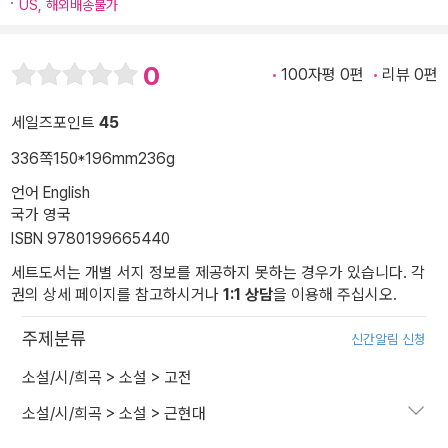
US, 해외배송불가
0
100자평 0편
리뷰 0편
세일즈포인트
45
336쪽
150*196mm
236g
언어 English
국가 영국
ISBN 9780199665440
세트도서는 개별 서지 정보를 제공하지 못하는 경우가 있습니다. 각
권의 상세 페이지를 참고하시거나
1:1 상담
을 이용해 주십시오.
주제분류
신간알림 신청
소설/시/희곡
>
소설
>
고전
소설/시/희곡
>
소설
>
근현대