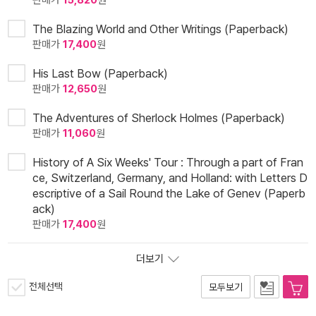
판매가
15,820
원
The Blazing World and Other Writings (Paperback)
판매가
17,400
원
His Last Bow (Paperback)
판매가
12,650
원
The Adventures of Sherlock Holmes (Paperback)
판매가
11,060
원
History of A Six Weeks' Tour : Through a part of Fran
ce, Switzerland, Germany, and Holland: with Letters D
escriptive of a Sail Round the Lake of Genev (Paperb
ack)
판매가
17,400
원
더보기
전체선택
모두보기