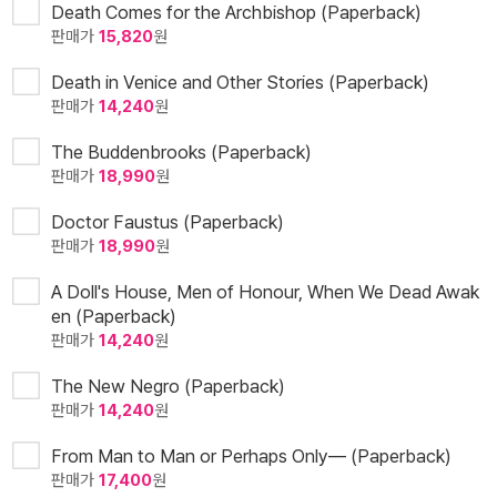
Death Comes for the Archbishop (Paperback)
판매가
15,820
원
Death in Venice and Other Stories (Paperback)
판매가
14,240
원
The Buddenbrooks (Paperback)
판매가
18,990
원
Doctor Faustus (Paperback)
판매가
18,990
원
A Doll's House, Men of Honour, When We Dead Awak
en (Paperback)
판매가
14,240
원
The New Negro (Paperback)
판매가
14,240
원
From Man to Man or Perhaps Only— (Paperback)
판매가
17,400
원