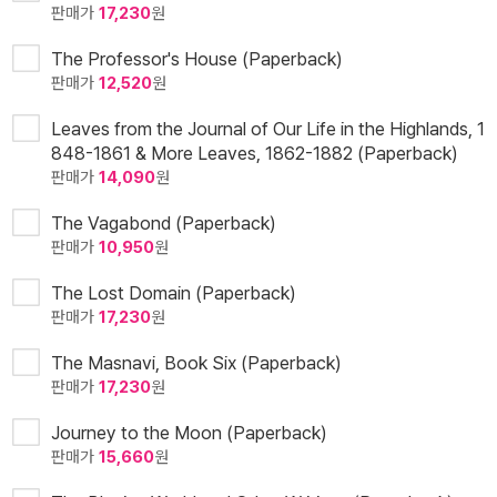
판매가
17,230
원
The Professor's House (Paperback)
판매가
12,520
원
Leaves from the Journal of Our Life in the Highlands, 1
848-1861 & More Leaves, 1862-1882 (Paperback)
판매가
14,090
원
The Vagabond (Paperback)
판매가
10,950
원
The Lost Domain (Paperback)
판매가
17,230
원
The Masnavi, Book Six (Paperback)
판매가
17,230
원
Journey to the Moon (Paperback)
판매가
15,660
원