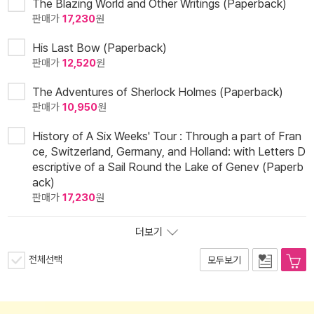
The Blazing World and Other Writings (Paperback)
판매가
17,230
원
His Last Bow (Paperback)
판매가
12,520
원
The Adventures of Sherlock Holmes (Paperback)
판매가
10,950
원
History of A Six Weeks' Tour : Through a part of Fran
ce, Switzerland, Germany, and Holland: with Letters D
escriptive of a Sail Round the Lake of Genev (Paperb
ack)
판매가
17,230
원
더보기
전체선택
모두보기