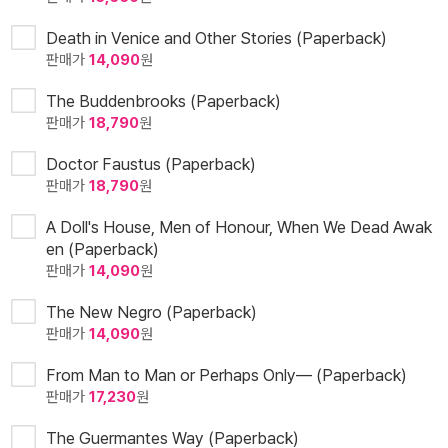
Death in Venice and Other Stories (Paperback)
판매가
14,090
원
The Buddenbrooks (Paperback)
판매가
18,790
원
Doctor Faustus (Paperback)
판매가
18,790
원
A Doll's House, Men of Honour, When We Dead Awak
en (Paperback)
판매가
14,090
원
The New Negro (Paperback)
판매가
14,090
원
From Man to Man or Perhaps Only— (Paperback)
판매가
17,230
원
The Guermantes Way (Paperback)