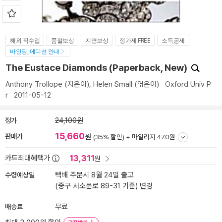
해외 직수입
품절보상
지연보상
정가제 FREE
소득공제
바인딩, 에디션 안내
The Eustace Diamonds (Paperback, New)
Anthony Trollope
(지은이),
Helen Small
(엮은이)
Oxford Univ P
r
2011-05-12
정가
24,100원
15,660
판매가
원
(35% 할인) +
마일리지 470원
13,311
카드최대혜택가
원
수령예상일
택배 주문시 8월 24일 출고
(중구 서소문로 89-31 기준)
변경
배송료
무료