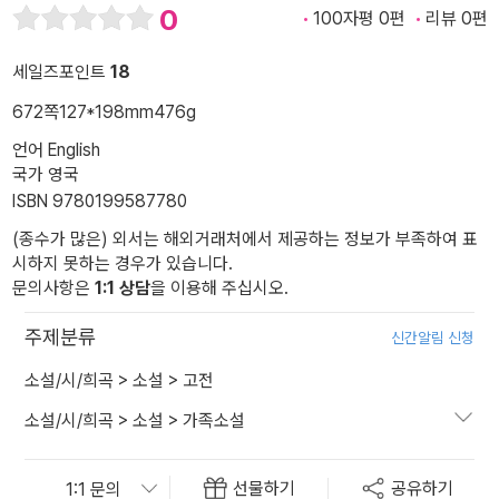
0
100자평 0편
리뷰 0편
세일즈포인트
18
672쪽
127*198mm
476g
언어 English
국가 영국
ISBN 9780199587780
(종수가 많은) 외서는 해외거래처에서 제공하는 정보가 부족하여 표
시하지 못하는 경우가 있습니다.
문의사항은
1:1 상담
을 이용해 주십시오.
주제분류
신간알림 신청
소설/시/희곡
>
소설
>
고전
소설/시/희곡
>
소설
>
가족소설
선물하기
공유하기