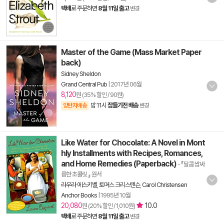
택배
로 주문하면
8월 11일 출고
변경
Master of the Game (Mass Market Paper
back)
Sidney Sheldon
Grand Central Pub
|
2017년 06월
8,120
원 (35% 할인 / 90원)
밤 11시
잠들기전 배송
양탄자배송
변경
Like Water for Chocolate: A Novel in Mont
hly Installments with Recipes, Romances,
and Home Remedies (Paperback)
- 『달콤 쌉싸
름한 초콜릿 』 원서
라우라 에스키벨
,
토머스 크리스텐슨
,
Carol Christensen
Anchor Books
|
1995년 10월
20,080
10.0
원 (20% 할인 / 1,010원)
택배
로 주문하면
8월 11일 출고
변경