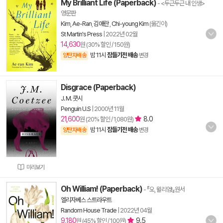
My Brilliant Life (Paperback)
- <두근두근 내 인생>
영문판
Kim, Ae-Ran
,
김애란
,
Chi-young Kim
(옮긴이)
St Martin's Press
|
2022년 02월
14,630
원 (30% 할인 / 150원)
밤 11시
잠들기전 배송
양탄자배송
변경
Disgrace (Paperback)
J. M. 쿳시
Penguin U.S
|
2000년 11월
21,600
8.0
원 (20% 할인 / 1,080원)
밤 11시
잠들기전 배송
양탄자배송
변경
미리보기
Oh William! (Paperback)
- 『오, 윌리엄!』원서
엘리자베스 스트라우트
Random House Trade
|
2022년 04월
9,180
9.5
원 (45% 할인 / 100원)