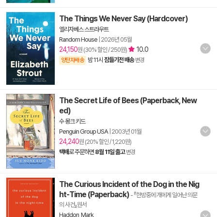
The Things We Never Say (Hardcover)
엘리자베스 스트라우트
Random House
|
2026년 05월
24,150
10.0
원 (30% 할인 / 250원)
밤 11시
잠들기전 배송
양탄자배송
변경
The Secret Life of Bees (Paperback, New
ed)
수 몽크 키드
Penguin Group USA
|
2003년 01월
24,240
원 (20% 할인 / 1,220원)
택배
로 주문하면
8월 11일 출고
변경
The Curious Incident of the Dog in the Nig
ht-Time (Paperback)
- 『한밤중에 개에게 일어난 의문
의 사건』원서
Haddon, Mark