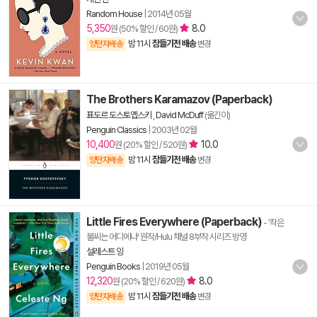
Random House
|
2014년 05월
5,350
8.0
원 (50% 할인 / 60원)
밤 11시
잠들기전 배송
양탄자배송
변경
The Brothers Karamazov (Paperback)
표도르 도스토옙스키
,
David McDuff
(옮긴이)
Penguin Classics
|
2003년 02월
10,400
10.0
원 (20% 할인 / 520원)
밤 11시
잠들기전 배송
양탄자배송
변경
Little Fires Everywhere (Paperback)
- '작은
불씨는 어디에나' 원작/Hulu 채널 8부작 시리즈 방영
설레스트 잉
Penguin Books
|
2019년 05월
12,320
8.0
원 (20% 할인 / 620원)
밤 11시
잠들기전 배송
양탄자배송
변경