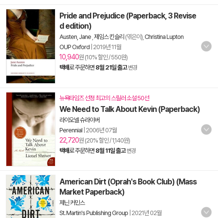
Pride and Prejudice (Paperback, 3 Revise
d edition)
Austen, Jane
,
제임스 킨슬리
(엮은이),
Christina Lupton
OUP Oxford
|
2019년 11월
10,940
원 (10% 할인 / 550원)
택배
로 주문하면
8월 21일 출고
변경
뉴욕타임즈 선정 최고의 스릴러 소설 50선
We Need to Talk About Kevin (Paperback)
라이오넬 슈라이버
Perennial
|
2006년 07월
22,720
원 (20% 할인 / 1,140원)
택배
로 주문하면
8월 11일 출고
변경
American Dirt (Oprah's Book Club) (Mass
Market Paperback)
제닌 커민스
St. Martin's Publishing Group
|
2021년 02월