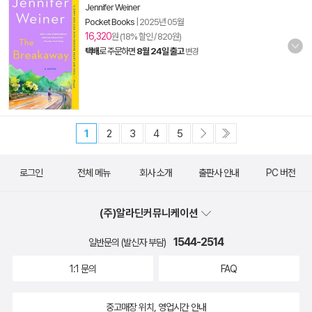
Jennifer Weiner
Pocket Books
|
2025년 05월
16,320
원 (18% 할인 / 820원)
택배
로 주문하면
8월 24일 출고
변경
1
2
3
4
5
로그인
전체 메뉴
회사 소개
출판사 안내
PC 버전
(주)알라딘커뮤니케이션
1544-2514
일반문의 (발신자 부담)
1:1 문의
FAQ
중고매장 위치, 영업시간 안내