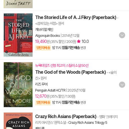
The Storied Life of A. J. Fikry (Paperback)
-
<섬에 있는 서점> 원서
개브리얼 제빈
Algonquin Books
|
2014년 12월
19,490
10.0
원 (35% 할인 / 200원)
밤 11시
잠들기전 배송
양탄자배송
변경
뉴욕타임즈 선정 최고의 스릴러 소설 50선
The God of the Woods (Paperback)
- <숲의
신> 원서
리즈 무어
Penguin Adult HC/TR
|
2025년 10월
12,670
원 (35% 할인 / 130원)
밤 11시
잠들기전 배송
양탄자배송
변경
Crazy Rich Asians (Paperback)
- 영화 '크레이지
리치 아시안스' 원작소설
-
Crazy Rich Asians Trilogy 5
케빈 콴