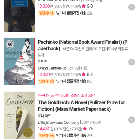
13,300
9.0
원 (30% 할인 / 140원)
밤 11시
잠들기전 배송
양탄자배송
변경
Pachinko (National Book Award Finalist) (P
aperback)
- 애플TV '파친코' 원작/2017 전미도서상 최종 후
보작
이민진
Grand Central Pub
|
2017년 11월
13,300
8.3
원 (50% 할인 / 140원)
밤 11시
잠들기전 배송
양탄자배송
변경
뉴욕타임즈 선정 최고의 스릴러 소설 50선
The Goldfinch: A Novel (Pulitzer Prize for
Fiction) (Mass Market Paperback)
도나 타트
Little, Brown and Company
|
2014년 06월
14,480
7.5
원 (20% 할인 / 730원)
밤 11시
잠들기전 배송
양탄자배송
변경