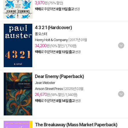
3,970
원 (75% 할인)
택배
로 주문하면
8월 11일 출고
변경
4 3 2 1 (Hardcover)
폴 오스터
Henry Holt & Company
|
2017년 01월
34,200
원 (10% 할인 / 1,710원)
택배
로 주문하면
8월 13일 출고
변경
Dear Enemy (Paperback)
Jean Webster
Anson Street Press
|
2025년 03월
26,670
원 (18% 할인 / 1,340원)
택배
로 주문하면
8월 14일 출고
변경
The Breakaway (Mass Market Paperback)