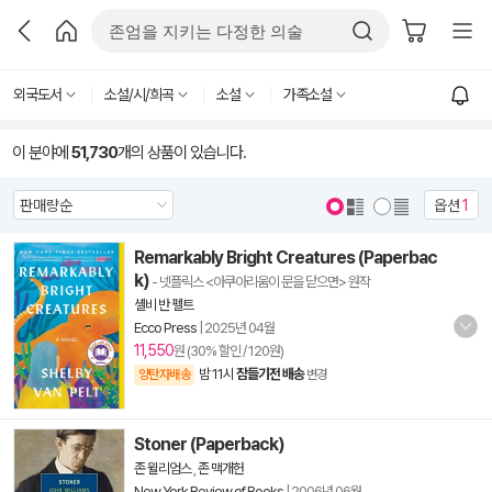
외국도서
소설/시/희곡
소설
가족소설
이 분야에
51,730
개의 상품이 있습니다.
옵션
1
Remarkably Bright Creatures (Paperbac
k)
- 넷플릭스 <아쿠아리움이 문을 닫으면> 원작
셸비 반 펠트
Ecco Press
|
2025년 04월
11,550
원 (30% 할인 / 120원)
밤 11시
잠들기전 배송
양탄자배송
변경
Stoner (Paperback)
존 윌리엄스
,
존 맥개헌
New York Review of Books
|
2006년 06월