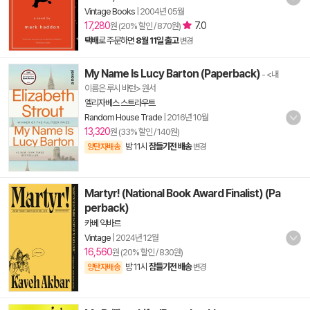
Vintage Books
|
2004년 05월
17,280
7.0
원 (20% 할인 / 870원)
택배
로 주문하면
8월 11일 출고
변경
My Name Is Lucy Barton (Paperback)
- <내
이름은 루시 바턴> 원서
엘리자베스 스트라우트
Random House Trade
|
2016년 10월
13,320
원 (33% 할인 / 140원)
밤 11시
잠들기전 배송
양탄자배송
변경
Martyr! (National Book Award Finalist) (Pa
perback)
카베 악바르
Vintage
|
2024년 12월
16,560
원 (20% 할인 / 830원)
밤 11시
잠들기전 배송
양탄자배송
변경