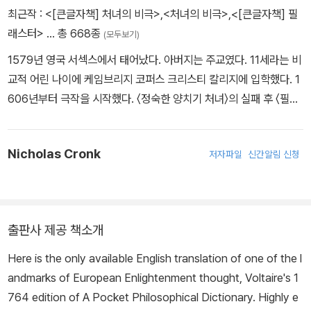
최근작 :
<[큰글자책] 처녀의 비극>
,
<처녀의 비극>
,
<[큰글자책] 필
래스터>
… 총 668종
(모두보기)
1579년 영국 서섹스에서 태어났다. 아버지는 주교였다. 11세라는 비
교적 어린 나이에 케임브리지 코퍼스 크리스티 칼리지에 입학했다. 1
606년부터 극작을 시작했다. 〈정숙한 양치기 처녀〉의 실패 후 〈필래
스터〉의 성공으로 상업적 극작가로 자리 잡는다. 보몬트 외에도 필립
매신저, 네이선 필드, 윌리엄 로울리와 협업했으며 셰익스피어와 〈두
Nicholas Cronk
저자파일
신간알림 신청
귀족 신사〉, 〈헨리 8세〉를 공동 집필하기도 했다. 플레처의 작품은 감
정적이고 웅변적인 대사, 센세이셔널한 플롯, 개연성을 희생한 극적
효과가 특징이다. 1625년 런던 전염병으로 사망한다.
출판사 제공 책소개
Here is the only available English translation of one of the l
andmarks of European Enlightenment thought, Voltaire's 1
764 edition of
A Pocket Philosophical Dictionary
. Highly e