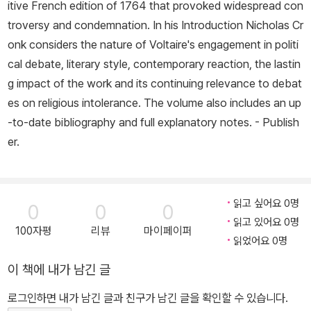
itive French edition of 1764 that provoked widespread con
troversy and condemnation. In his Introduction Nicholas Cr
onk considers the nature of Voltaire's engagement in politi
cal debate, literary style, contemporary reaction, the lastin
g impact of the work and its continuing relevance to debat
es on religious intolerance. The volume also includes an up
-to-date bibliography and full explanatory notes. - Publish
er.
읽고 싶어요 0명
0
0
0
읽고 있어요 0명
100자평
리뷰
마이페이퍼
읽었어요 0명
이 책에 내가 남긴 글
로그인하면 내가 남긴 글과 친구가 남긴 글을 확인할 수 있습니다.