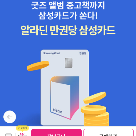
뒤로가
기
보관함담기
선물하기
선물하기