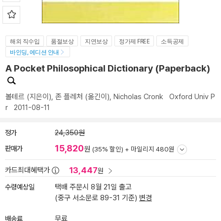
해외 직수입
품절보상
지연보상
정가제 FREE
소득공제
바인딩, 에디션 안내
A Pocket Philosophical Dictionary (Paperback)
볼테르
(지은이),
존 플레처
(옮긴이),
Nicholas Cronk
Oxford Univ P
r
2011-08-11
정가
24,350원
15,820
판매가
원
(35% 할인) +
마일리지 480원
13,447
카드최대혜택가
원
수령예상일
택배 주문시 8월 21일 출고
(중구 서소문로 89-31 기준)
변경
배송료
무료