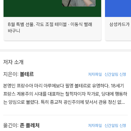
8월 특별 선물. 각도 조절 테이블 · 이동식 빨래
삼성카드가 
바구니
저자 소개
지은이:
볼테르
저자파일
신간알림 신청
본명인 프랑수아 마리 아루에보다 필명 볼테르로 유명하다. 18세기
프랑스 계몽주의 시대를 대표하는 철학자이자 작가로, 당대에 행동하
는 양심으로 불렸다. 특히 종교적 광신주의에 맞서서 관용 정신 없이
는 인류의 발전이 있을 수 없다고 주장한 그는 계몽주의의 보급을 통
해 프랑스대혁명의 정신적 기반을 형성하는 데 크게 공헌했다.
옮긴이:
존 플레처
저자파일
신간알림 신청