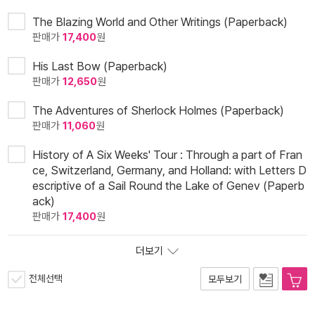
The Blazing World and Other Writings (Paperback)
판매가
17,400
원
His Last Bow (Paperback)
판매가
12,650
원
The Adventures of Sherlock Holmes (Paperback)
판매가
11,060
원
History of A Six Weeks' Tour : Through a part of Fran
ce, Switzerland, Germany, and Holland: with Letters D
escriptive of a Sail Round the Lake of Genev (Paperb
ack)
판매가
17,400
원
더보기
전체선택
모두보기