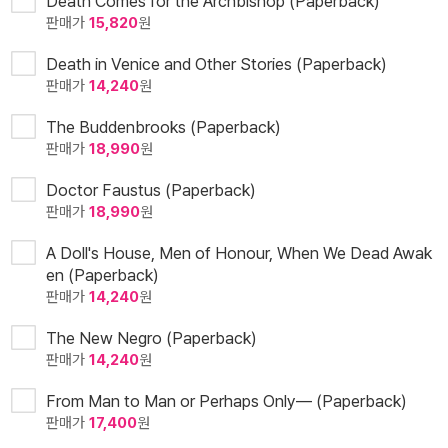
Death Comes for the Archbishop (Paperback)
판매가
15,820
원
Death in Venice and Other Stories (Paperback)
판매가
14,240
원
The Buddenbrooks (Paperback)
판매가
18,990
원
Doctor Faustus (Paperback)
판매가
18,990
원
A Doll's House, Men of Honour, When We Dead Awak
en (Paperback)
판매가
14,240
원
The New Negro (Paperback)
판매가
14,240
원
From Man to Man or Perhaps Only— (Paperback)
판매가
17,400
원