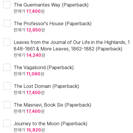
The Guermantes Way (Paperback)
판매가
17,400
원
The Professor's House (Paperback)
판매가
12,650
원
Leaves from the Journal of Our Life in the Highlands, 1
848-1861 & More Leaves, 1862-1882 (Paperback)
판매가
14,240
원
The Vagabond (Paperback)
판매가
11,060
원
The Lost Domain (Paperback)
판매가
17,400
원
The Masnavi, Book Six (Paperback)
판매가
17,400
원
Journey to the Moon (Paperback)
판매가
15,820
원