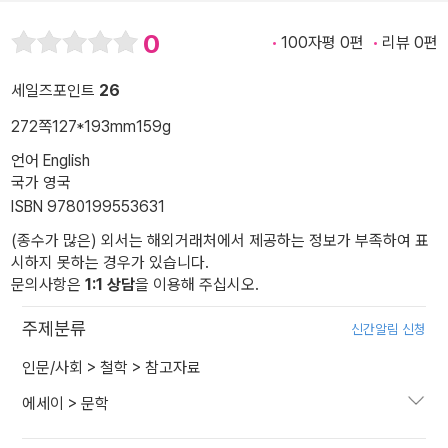
0
100자평 0편
리뷰 0편
세일즈포인트
26
272쪽
127*193mm
159g
언어 English
국가 영국
ISBN 9780199553631
(종수가 많은) 외서는 해외거래처에서 제공하는 정보가 부족하여 표
시하지 못하는 경우가 있습니다.
문의사항은
1:1 상담
을 이용해 주십시오.
주제분류
신간알림 신청
인문/사회
>
철학
>
참고자료
에세이
>
문학