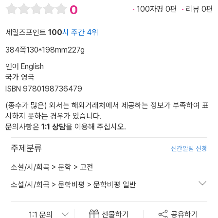
0
100자평 0편
리뷰 0편
세일즈포인트
100
시 주간 4위
384쪽
130*198mm
227g
언어 English
국가 영국
ISBN 9780198736479
(종수가 많은) 외서는 해외거래처에서 제공하는 정보가 부족하여 표
시하지 못하는 경우가 있습니다.
문의사항은
1:1 상담
을 이용해 주십시오.
주제분류
신간알림 신청
소설/시/희곡
>
문학
>
고전
소설/시/희곡
>
문학비평
>
문학비평 일반
선물하기
공유하기