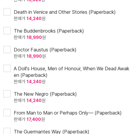
Death in Venice and Other Stories (Paperback)
판매가
14,240
원
The Buddenbrooks (Paperback)
판매가
18,990
원
Doctor Faustus (Paperback)
판매가
18,990
원
A Doll's House, Men of Honour, When We Dead Awak
en (Paperback)
판매가
14,240
원
The New Negro (Paperback)
판매가
14,240
원
From Man to Man or Perhaps Only— (Paperback)
판매가
17,400
원
The Guermantes Way (Paperback)