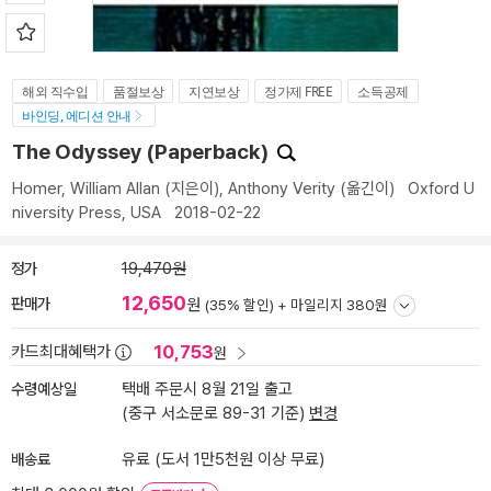
해외 직수입
품절보상
지연보상
정가제 FREE
소득공제
바인딩, 에디션 안내
The Odyssey (Paperback)
Homer
,
William Allan
(지은이),
Anthony Verity
(옮긴이)
Oxford U
niversity Press, USA
2018-02-22
정가
19,470원
12,650
판매가
원
(35% 할인) +
마일리지 380원
10,753
카드최대혜택가
원
수령예상일
택배 주문시 8월 21일 출고
(중구 서소문로 89-31 기준)
변경
배송료
유료 (도서 1만5천원 이상 무료)