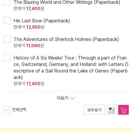
The Blazing World and Other Writings (Paperback)
판매가
17,400
원
His Last Bow (Paperback)
판매가
12,650
원
The Adventures of Sherlock Holmes (Paperback)
판매가
11,060
원
History of A Six Weeks' Tour : Through a part of Fran
ce, Switzerland, Germany, and Holland: with Letters D
escriptive of a Sail Round the Lake of Genev (Paperb
ack)
판매가
17,400
원
더보기
전체선택
모두보기