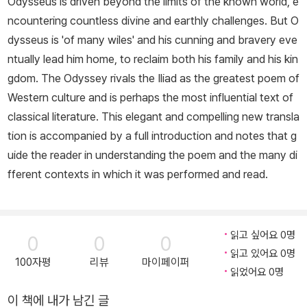
Odysseus is driven beyond the limits of the known world, e
ncountering countless divine and earthly challenges. But O
dysseus is 'of many wiles' and his cunning and bravery eve
ntually lead him home, to reclaim both his family and his kin
gdom. The Odyssey rivals the Iliad as the greatest poem of
Western culture and is perhaps the most influential text of
classical literature. This elegant and compelling new transla
tion is accompanied by a full introduction and notes that g
uide the reader in understanding the poem and the many di
fferent contexts in which it was performed and read.
읽고 싶어요 0명
0
0
0
읽고 있어요 0명
100자평
리뷰
마이페이퍼
읽었어요 0명
이 책에 내가 남긴 글