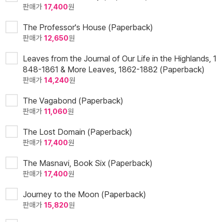
판매가
17,400
원
The Professor's House (Paperback)
판매가
12,650
원
Leaves from the Journal of Our Life in the Highlands, 1
848-1861 & More Leaves, 1862-1882 (Paperback)
판매가
14,240
원
The Vagabond (Paperback)
판매가
11,060
원
The Lost Domain (Paperback)
판매가
17,400
원
The Masnavi, Book Six (Paperback)
판매가
17,400
원
Journey to the Moon (Paperback)
판매가
15,820
원