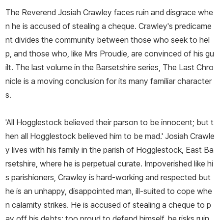
The Reverend Josiah Crawley faces ruin and disgrace whe
n he is accused of stealing a cheque. Crawley's predicame
nt divides the community between those who seek to hel
p, and those who, like Mrs Proudie, are convinced of his gu
ilt. The last volume in the Barsetshire series, The Last Chro
nicle is a moving conclusion for its many familiar character
s.
'All Hogglestock believed their parson to be innocent; but t
hen all Hogglestock believed him to be mad.' Josiah Crawle
y lives with his family in the parish of Hogglestock, East Ba
rsetshire, where he is perpetual curate. Impoverished like hi
s parishioners, Crawley is hard-working and respected but
he is an unhappy, disappointed man, ill-suited to cope whe
n calamity strikes. He is accused of stealing a cheque to p
ay off his debts; too proud to defend himself, he risks ruin