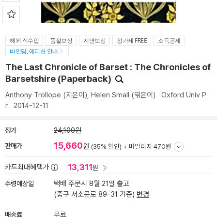
해외 직수입
품절보상
지연보상
정가제 FREE
소득공제
바인딩, 에디션 안내
The Last Chronicle of Barset : The Chronicles of
Barsetshire (Paperback)
Anthony Trollope
(지은이),
Helen Small
(엮은이)
Oxford Univ P
r
2014-12-11
정가
24,100원
15,660
판매가
원
(35% 할인) +
마일리지 470원
13,311
카드최대혜택가
원
수령예상일
택배 주문시 8월 21일 출고
(중구 서소문로 89-31 기준)
변경
배송료
무료