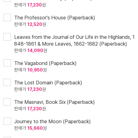
판매가
17,230
원
The Professor's House (Paperback)
판매가
12,520
원
Leaves from the Journal of Our Life in the Highlands, 1
848-1861 & More Leaves, 1862-1882 (Paperback)
판매가
14,090
원
The Vagabond (Paperback)
판매가
10,950
원
The Lost Domain (Paperback)
판매가
17,230
원
The Masnavi, Book Six (Paperback)
판매가
17,230
원
Journey to the Moon (Paperback)
판매가
15,660
원