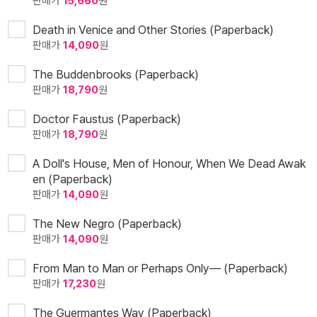
판매가
15,660
원
Death in Venice and Other Stories (Paperback)
판매가
14,090
원
The Buddenbrooks (Paperback)
판매가
18,790
원
Doctor Faustus (Paperback)
판매가
18,790
원
A Doll's House, Men of Honour, When We Dead Awak
en (Paperback)
판매가
14,090
원
The New Negro (Paperback)
판매가
14,090
원
From Man to Man or Perhaps Only— (Paperback)
판매가
17,230
원
The Guermantes Way (Paperback)