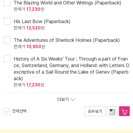
The Blazing World and Other Writings (Paperback)
판매가
17,230
원
His Last Bow (Paperback)
판매가
12,520
원
The Adventures of Sherlock Holmes (Paperback)
판매가
10,950
원
History of A Six Weeks' Tour : Through a part of Fran
ce, Switzerland, Germany, and Holland: with Letters D
escriptive of a Sail Round the Lake of Genev (Paperb
ack)
판매가
17,230
원
더보기
전체선택
모두보기