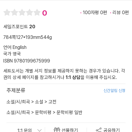
0
100자평 0편
리뷰 0편
세일즈포인트
20
784쪽
127*193mm
544g
언어 English
국가 영국
ISBN 9780199675999
세트도서는 개별 서지 정보를 제공하지 못하는 경우가 있습니다. 각
권의 상세 페이지를 참고하시거나
1:1 상담
을 이용해 주십시오.
주제분류
신간알림 신청
소설/시/희곡
>
소설
>
고전
소설/시/희곡
>
문학비평
>
문학비평 일반
선물하기
공유하기