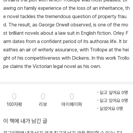
awing on family experience of the loss of an inheritance, th
e novel tackles the tremendous question of property frau
d. The result, as George Orwell observed, is one of the mo
st brilliant novels about a law suit in English fiction. Orley F
arm dates from a confident period of its authoras life. It br
eathes an air of writerly assurance, with Trollope at the hei
ght of his competitiveness with Dickens. In this work Trollo
pe claims the Victorian legal novel as his own.
읽고 싶어요 0명
0
0
0
읽고 있어요 0명
100자평
리뷰
마이페이퍼
읽었어요 0명
이 책에 내가 남긴 글