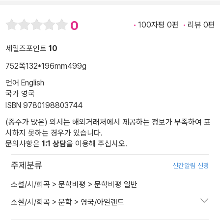
0
100자평 0편
리뷰 0편
세일즈포인트
10
752쪽
132*196mm
499g
언어 English
국가 영국
ISBN 9780198803744
(종수가 많은) 외서는 해외거래처에서 제공하는 정보가 부족하여 표
시하지 못하는 경우가 있습니다.
문의사항은
1:1 상담
을 이용해 주십시오.
주제분류
신간알림 신청
소설/시/희곡
>
문학비평
>
문학비평 일반
소설/시/희곡
>
문학
>
영국/아일랜드