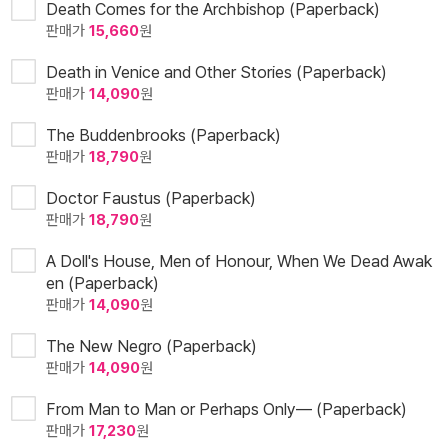
Death Comes for the Archbishop (Paperback)
판매가
15,660
원
Death in Venice and Other Stories (Paperback)
판매가
14,090
원
The Buddenbrooks (Paperback)
판매가
18,790
원
Doctor Faustus (Paperback)
판매가
18,790
원
A Doll's House, Men of Honour, When We Dead Awak
en (Paperback)
판매가
14,090
원
The New Negro (Paperback)
판매가
14,090
원
From Man to Man or Perhaps Only— (Paperback)
판매가
17,230
원