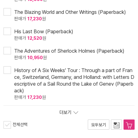
The Blazing World and Other Writings (Paperback)
판매가
17,230
원
His Last Bow (Paperback)
판매가
12,520
원
The Adventures of Sherlock Holmes (Paperback)
판매가
10,950
원
History of A Six Weeks' Tour : Through a part of Fran
ce, Switzerland, Germany, and Holland: with Letters D
escriptive of a Sail Round the Lake of Genev (Paperb
ack)
판매가
17,230
원
더보기
전체선택
모두보기