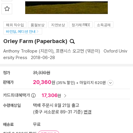
해외 직수입
품절보상
지연보상
정가제 FREE
소득공제
바인딩, 에디션 안내
Orley Farm (Paperback)
Anthony Trollope
(지은이),
프랜시스 오고먼
(엮은이)
Oxford Univ
ersity Press
2018-06-28
정가
31,330원
20,360
판매가
원
(35% 할인) +
마일리지 620원
17,306
카드최대혜택가
원
수령예상일
택배 주문시 8월 21일 출고
(중구 서소문로 89-31 기준)
변경
배송료
무료