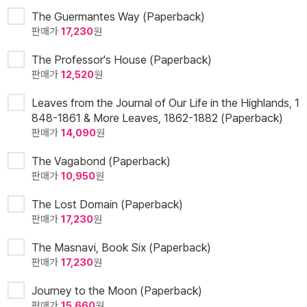
The Guermantes Way (Paperback)
판매가
17,230
원
The Professor's House (Paperback)
판매가
12,520
원
Leaves from the Journal of Our Life in the Highlands, 1
848-1861 & More Leaves, 1862-1882 (Paperback)
판매가
14,090
원
The Vagabond (Paperback)
판매가
10,950
원
The Lost Domain (Paperback)
판매가
17,230
원
The Masnavi, Book Six (Paperback)
판매가
17,230
원
Journey to the Moon (Paperback)
판매가
15,660
원