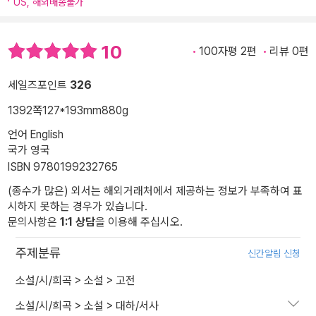
US, 해외배송불가
10
100자평 2편
리뷰 0편
세일즈포인트
326
1392쪽
127*193mm
880g
언어 English
국가 영국
ISBN 9780199232765
(종수가 많은) 외서는 해외거래처에서 제공하는 정보가 부족하여 표
시하지 못하는 경우가 있습니다.
문의사항은
1:1 상담
을 이용해 주십시오.
주제분류
신간알림 신청
소설/시/희곡
>
소설
>
고전
소설/시/희곡
>
소설
>
대하/서사