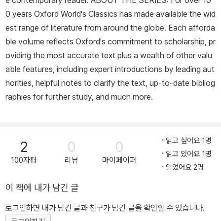
e contemporary reader. ABOUT THE SERIES: For over 10
0 years Oxford World's Classics has made available the wid
est range of literature from around the globe. Each afforda
ble volume reflects Oxford's commitment to scholarship, pr
oviding the most accurate text plus a wealth of other valu
able features, including expert introductions by leading aut
horities, helpful notes to clarify the text, up-to-date bibliog
raphies for further study, and much more.
읽고 싶어요 1명
2
0
0
읽고 있어요 1명
100자평
리뷰
마이페이퍼
읽었어요 2명
이 책에 내가 남긴 글
로그인하면 내가 남긴 글과 친구가 남긴 글을 확인할 수 있습니다.