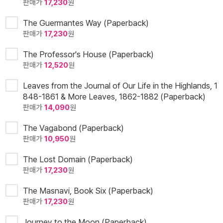
판매가
17,230
원
The Guermantes Way (Paperback)
판매가
17,230
원
The Professor's House (Paperback)
판매가
12,520
원
Leaves from the Journal of Our Life in the Highlands, 1
848-1861 & More Leaves, 1862-1882 (Paperback)
판매가
14,090
원
The Vagabond (Paperback)
판매가
10,950
원
The Lost Domain (Paperback)
판매가
17,230
원
The Masnavi, Book Six (Paperback)
판매가
17,230
원
Journey to the Moon (Paperback)