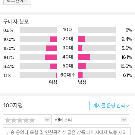
로그인하기
구매자 분포
10대
0%
0.6%
20대
9.4%
10.0%
30대
5.6%
15.0%
40대
16.1%
16.1%
50대
10.6%
9.4%
60대
6.1%
1.1%
여성
남성
100자평
게시물 운영 원칙
카테고리