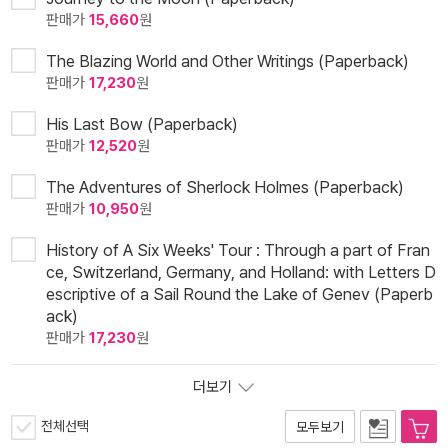
판매가
15,660
원
The Blazing World and Other Writings (Paperback)
판매가
17,230
원
His Last Bow (Paperback)
판매가
12,520
원
The Adventures of Sherlock Holmes (Paperback)
판매가
10,950
원
History of A Six Weeks' Tour : Through a part of Fran
ce, Switzerland, Germany, and Holland: with Letters D
escriptive of a Sail Round the Lake of Genev (Paperb
ack)
판매가
17,230
원
더보기
전체선택
모두보기