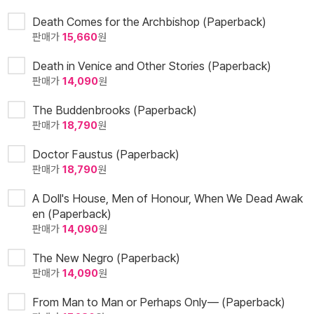
Death Comes for the Archbishop (Paperback)
판매가
15,660
원
Death in Venice and Other Stories (Paperback)
판매가
14,090
원
The Buddenbrooks (Paperback)
판매가
18,790
원
Doctor Faustus (Paperback)
판매가
18,790
원
A Doll's House, Men of Honour, When We Dead Awak
en (Paperback)
판매가
14,090
원
The New Negro (Paperback)
판매가
14,090
원
From Man to Man or Perhaps Only— (Paperback)