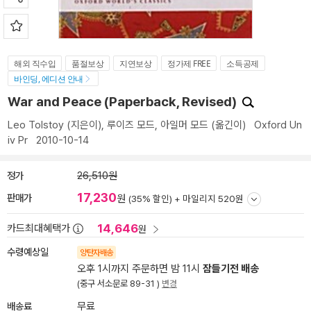
해외 직수입
품절보상
지연보상
정가제 FREE
소득공제
바인딩, 에디션 안내
War and Peace (Paperback, Revised)
Leo Tolstoy
(지은이),
루이즈 모드
,
아일머 모드
(옮긴이)
Oxford Un
iv Pr
2010-10-14
정가
26,510원
17,230
판매가
원
(35% 할인) +
마일리지 520원
14,646
카드최대혜택가
원
수령예상일
양탄자배송
오후 1시까지 주문하면 밤 11시
잠들기전 배송
(중구 서소문로 89-31 )
변경
배송료
무료