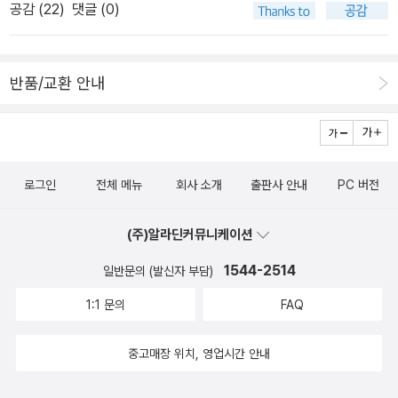
공감 (
22
)
댓글 (0)
엘리자베스 클래그헌 개스켈)의 사회소설 <남과 북>(문학과지성사,
2013)이 출간됐다. 제목이 <남과 북>이어서 미국소설인 줄 알았더
니 19세기 중반 영국사회의 그늘을 조명한 사회소설로 디킨스의 <어
반품/교환 안내
려운 시절>(1854)과 같은 해에 디킨스가 주관하던 주간 문예지에
발표됐다. 단행본 출간은 1855년으로 <메리 바턴>에 이은 작가의
두번째 '사회소설'이다(국내에 먼저 소개된 <크랜포드>는 1853년에
출판한 소설. 이건 사회소설로는 분류되지 않는 모양이다). 원래는 주
로그인
전체 메뉴
회사 소개
출판사 안내
PC 버전
인공의 이름을 따 제목을 <마거릿 헤일>이라고 지으려고 했지만 편
집자 디킨스의 의견을 좇아 <남과 북>이 됐다고 한다. 어떤 소설인
(주)알라딘커뮤니케이션
가. 빅토리아 시대의 제인 오스틴이라 불리는 엘리자베스 개스켈의
소설. 개스켈은 작품 속 인물의 관찰에 유머와 도덕적 판단을 혼합시
1544-2514
일반문의 (발신자 부담)
킨다는 점에서 한 세대 앞선 영국의 대표적 여성 작가 제인 오스틴과
1:1 문의
FAQ
자주 비교되기도 하지만, 동시에 산업화의 어두운 그늘을 조명하는
사회적 시각에서 차별성을 가진다. < 남과 북>은 19세기 영국 산업
중고매장 위치, 영업시간 안내
혁명 시기를 배경으로 남부의 전통적인 토지 귀족과 북부의 신흥 공
장지대 사람들, 그리고 자본가와 임금노동자들 사이에서 빚어지던 정