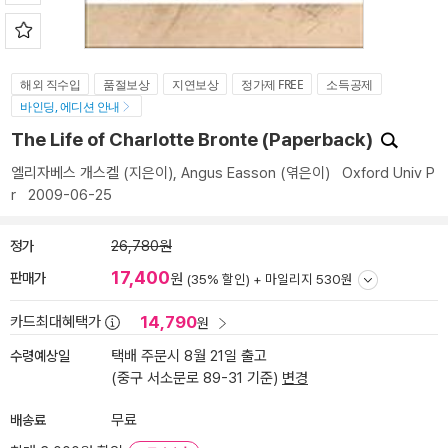
해외 직수입
품절보상
지연보상
정가제 FREE
소득공제
바인딩, 에디션 안내
The Life of Charlotte Bronte (Paperback)
엘리자베스 개스켈
(지은이),
Angus Easson
(엮은이)
Oxford Univ P
r
2009-06-25
정가
26,780원
17,400
판매가
원
(35% 할인) +
마일리지 530원
14,790
카드최대혜택가
원
수령예상일
택배 주문시 8월 21일 출고
(중구 서소문로 89-31 기준)
변경
배송료
무료