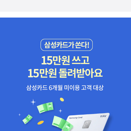
신적이고 물리적인 갈등을 다각도로 조명한다. 개스켈은 로맨스의 갈
등구조를 통해 신흥 자본가와 착취당하는 노동자들의 대조적인 삶을
보여주고 산업화가 만들어낸 노동문제를 고발한다. 뿐만 아니라 진취
적인 마거릿을 내세워 여성의 권익 문제, 사랑과 종교적 신념, 대립 구
도를 초월하는 인간애 등 우리가 살아가며 피할 수 없는 삶의 모습들
을 포괄적으로 보여준다.
내년에 디킨스의 소설들을 강의차 읽을 계획
을 갖고 있는데, 그때 같이 읽어봐도 좋겠다 싶다. '빅토리아 시대의
제인 오스틴'으로 불린다지만, 개스켈은 '샬럿 브론테의 친구'로도 알
려져 있고, 실제로 <샬럿 브론테의 전기>를 쓴 걸로 유명하다. 그밖
에 <실비아의 연인들>, <사촌 필리스> 등의 장편소설과 수십 편의
중단편을 갖고 있으니 당대의 대표적 작가였겠다. 충분히 짐작할 수
있지만 개스켈의 소설들은 다수가 영화화됐다. 영화 <남과 북>도 구
해봐야겠다... 13. 11. 17.