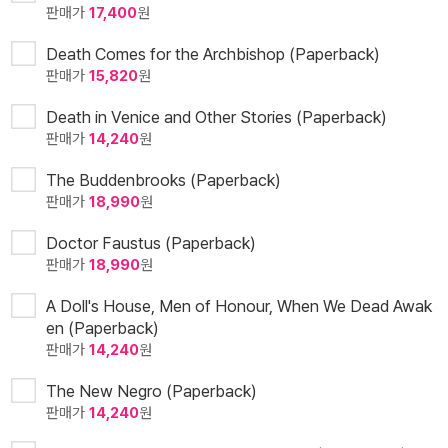
판매가
17,400
원
Death Comes for the Archbishop (Paperback)
판매가
15,820
원
Death in Venice and Other Stories (Paperback)
판매가
14,240
원
The Buddenbrooks (Paperback)
판매가
18,990
원
Doctor Faustus (Paperback)
판매가
18,990
원
A Doll's House, Men of Honour, When We Dead Awak
en (Paperback)
판매가
14,240
원
The New Negro (Paperback)
판매가
14,240
원