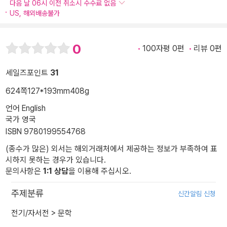
다음 날 06시 이전 취소시 수수료 없음
US, 해외배송불가
0
100자평 0편
리뷰 0편
세일즈포인트
31
624쪽
127*193mm
408g
언어 English
국가 영국
ISBN 9780199554768
(종수가 많은) 외서는 해외거래처에서 제공하는 정보가 부족하여 표
시하지 못하는 경우가 있습니다.
문의사항은
1:1 상담
을 이용해 주십시오.
주제분류
신간알림 신청
전기/자서전
>
문학