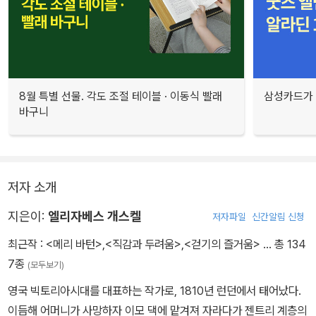
8월 특별 선물. 각도 조절 테이블 · 이동식 빨래
삼성카드가 
바구니
저자 소개
지은이:
엘리자베스 개스켈
저자파일
신간알림 신청
최근작 :
<메리 바턴>
,
<직감과 두려움>
,
<걷기의 즐거움>
… 총 134
7종
(모두보기)
영국 빅토리아시대를 대표하는 작가로, 1810년 런던에서 태어났다.
이듬해 어머니가 사망하자 이모 댁에 맡겨져 자라다가 젠트리 계층의