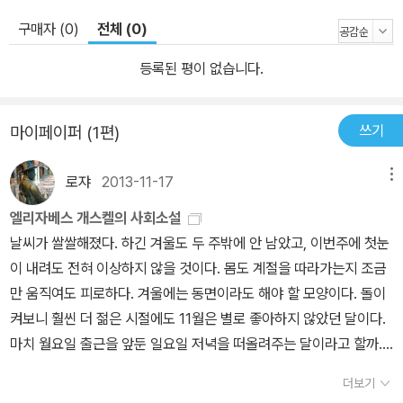
구매자 (0)
전체 (0)
등록된 평이 없습니다.
쓰기
마이페이퍼 (1편)
로쟈
2013-11-17
메뉴
엘리자베스 개스켈의 사회소설
날씨가 쌀쌀해졌다. 하긴 겨울도 두 주밖에 안 남았고, 이번주에 첫눈
이 내려도 전혀 이상하지 않을 것이다. 몸도 계절을 따라가는지 조금
만 움직여도 피로하다. 겨울에는 동면이라도 해야 할 모양이다. 돌이
켜보니 훨씬 더 젊은 시절에도 11월은 별로 좋아하지 않았던 달이다.
마치 월요일 출근을 앞둔 일요일 저녁을 떠올려주는 달이라고 할까.
잠시 감상을 접어두고, '이주의 고전'을 고른다(이건 그때그때 고른
더보기
다). 영국 빅토리아 시대의 여성 작가 엘리자베스 개스켈(풀네임으론