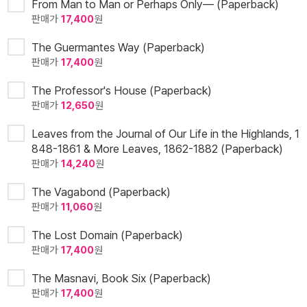
From Man to Man or Perhaps Only— (Paperback)
판매가
17,400
원
The Guermantes Way (Paperback)
판매가
17,400
원
The Professor's House (Paperback)
판매가
12,650
원
Leaves from the Journal of Our Life in the Highlands, 1
848-1861 & More Leaves, 1862-1882 (Paperback)
판매가
14,240
원
The Vagabond (Paperback)
판매가
11,060
원
The Lost Domain (Paperback)
판매가
17,400
원
The Masnavi, Book Six (Paperback)
판매가
17,400
원