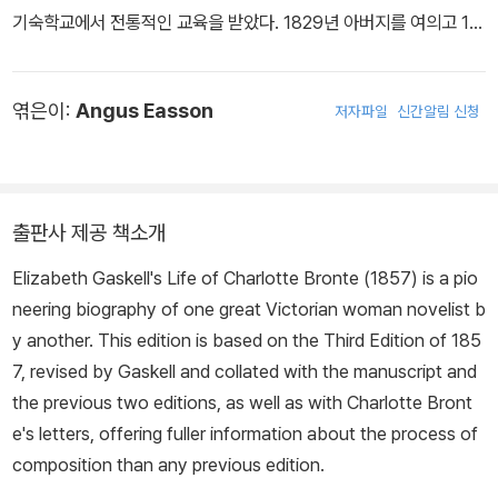
기숙학교에서 전통적인 교육을 받았다. 1829년 아버지를 여의고 18
32년 목사 윌리엄 개스켈과 결혼해 북부 공업도시 맨체스터에 정착
했다. 여섯 아이를 낳아 키우며 교육봉사와 자선활동에 힘쓰던 개스
엮은이:
Angus Easson
저자파일
신간알림 신청
켈은 1845년 외아들을 잃고 슬픔을 달래기 위해 글쓰기에 열중했다.
1848년 발표한 첫 장편소설 『메리 바턴』으로 주목받아, 이를 계기로
찰스 디킨스가 펴내던 주간지 〈하우스홀드 워즈〉에 『크랜퍼드』와 『북
과 남』을 연재하고 각각 1853년과 1855년에 단행본으로 출간했다.
출판사 제공 책소개
이외에도 당대 여러 계층의 삶을 세심히 그려낸 『루스』 『사촌 필리
스』 『실비아의 연인들』 같은 장편은 물론, 공포·미스터리·연애·심리
Elizabeth Gaskell's Life of Charlotte Bronte (1857) is a pio
등 다양한 성격의 단편을 꾸준히 발표했다. 두터운 친교를 나누던 샬
neering biography of one great Victorian woman novelist b
럿 브론테 사후에 집필한 전기 『샬럿 브론테의 생애』(1857)는 2017
y another. This edition is based on the Third Edition of 185
년 〈가디언〉이 선정한 ‘역대 최고 논픽션 100권’에 꼽혔다. 1865년
7, revised by Gaskell and collated with the manuscript and
『아내들과 딸들』의 탈고를 앞두고 심장마비로 갑작스레 숨을 거둔 개
the previous two editions, as well as with Charlotte Bront
스켈은 산업화에 따른 문제와 계급 갈등, 종교, 페미니즘 등의 묵직한
e's letters, offering fuller information about the process of
주제를 진지하게 다룬 작가로 오늘날 재평가되고 있다.
composition than any previous edition.