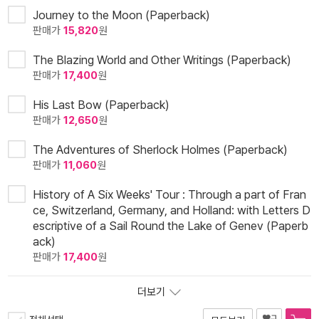
Journey to the Moon (Paperback)
판매가
15,820
원
The Blazing World and Other Writings (Paperback)
판매가
17,400
원
His Last Bow (Paperback)
판매가
12,650
원
The Adventures of Sherlock Holmes (Paperback)
판매가
11,060
원
History of A Six Weeks' Tour : Through a part of Fran
ce, Switzerland, Germany, and Holland: with Letters D
escriptive of a Sail Round the Lake of Genev (Paperb
ack)
판매가
17,400
원
더보기