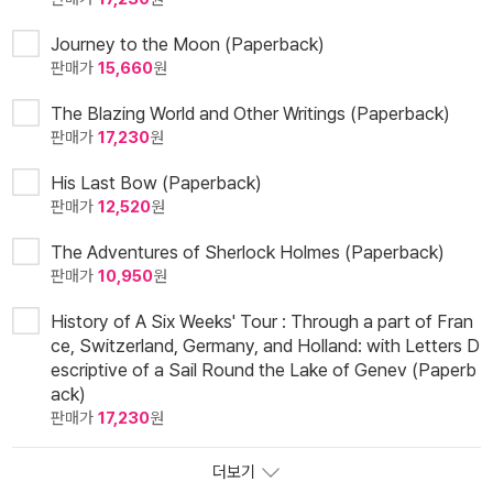
Journey to the Moon (Paperback)
판매가
15,660
원
The Blazing World and Other Writings (Paperback)
판매가
17,230
원
His Last Bow (Paperback)
판매가
12,520
원
The Adventures of Sherlock Holmes (Paperback)
판매가
10,950
원
History of A Six Weeks' Tour : Through a part of Fran
ce, Switzerland, Germany, and Holland: with Letters D
escriptive of a Sail Round the Lake of Genev (Paperb
ack)
판매가
17,230
원
더보기