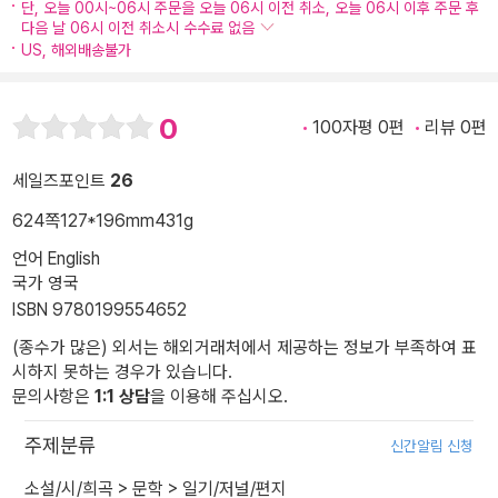
단, 오늘 00시~06시 주문을 오늘 06시 이전 취소, 오늘 06시 이후 주문 후
다음 날 06시 이전 취소시 수수료 없음
US, 해외배송불가
0
100자평 0편
리뷰 0편
세일즈포인트
26
624쪽
127*196mm
431g
언어 English
국가 영국
ISBN 9780199554652
(종수가 많은) 외서는 해외거래처에서 제공하는 정보가 부족하여 표
시하지 못하는 경우가 있습니다.
문의사항은
1:1 상담
을 이용해 주십시오.
주제분류
신간알림 신청
소설/시/희곡
>
문학
>
일기/저널/편지