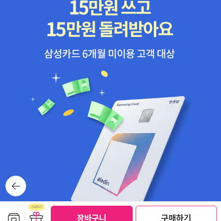
뒤로가
기
보관함담기
선물하기
장바구니
구매하기
선물하기