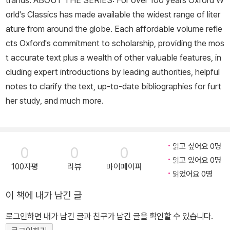
trands. ABOUT THE SERIES: For over 100 years Oxford W
orld's Classics has made available the widest range of liter
ature from around the globe. Each affordable volume refle
cts Oxford's commitment to scholarship, providing the mos
t accurate text plus a wealth of other valuable features, in
cluding expert introductions by leading authorities, helpful
notes to clarify the text, up-to-date bibliographies for furt
her study, and much more.
읽고 싶어요 0명
0
0
0
읽고 있어요 0명
100자평
리뷰
마이페이퍼
읽었어요 0명
이 책에 내가 남긴 글
로그인하면 내가 남긴 글과 친구가 남긴 글을 확인할 수 있습니다.