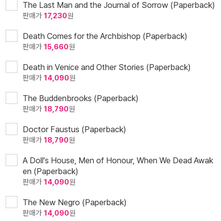
The Last Man and the Journal of Sorrow (Paperback)
판매가
17,230
원
Death Comes for the Archbishop (Paperback)
판매가
15,660
원
Death in Venice and Other Stories (Paperback)
판매가
14,090
원
The Buddenbrooks (Paperback)
판매가
18,790
원
Doctor Faustus (Paperback)
판매가
18,790
원
A Doll's House, Men of Honour, When We Dead Awak
en (Paperback)
판매가
14,090
원
The New Negro (Paperback)
판매가
14,090
원