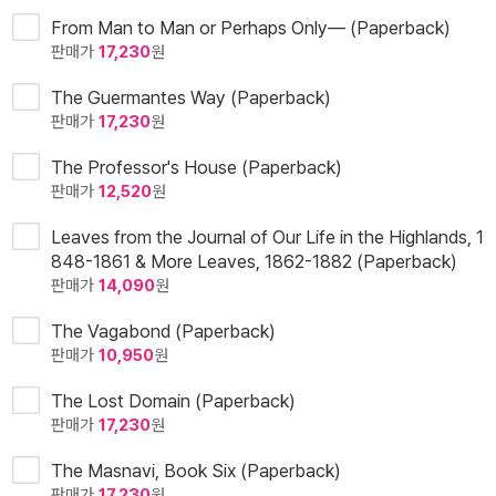
From Man to Man or Perhaps Only— (Paperback)
판매가
17,230
원
The Guermantes Way (Paperback)
판매가
17,230
원
The Professor's House (Paperback)
판매가
12,520
원
Leaves from the Journal of Our Life in the Highlands, 1
848-1861 & More Leaves, 1862-1882 (Paperback)
판매가
14,090
원
The Vagabond (Paperback)
판매가
10,950
원
The Lost Domain (Paperback)
판매가
17,230
원
The Masnavi, Book Six (Paperback)
판매가
17,230
원