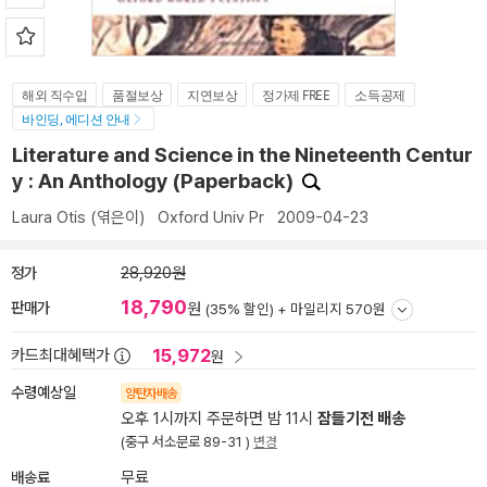
해외 직수입
품절보상
지연보상
정가제 FREE
소득공제
바인딩, 에디션 안내
Literature and Science in the Nineteenth Centur
y : An Anthology (Paperback)
Laura Otis
(엮은이)
Oxford Univ Pr
2009-04-23
정가
28,920원
18,790
판매가
원
(35% 할인) +
마일리지 570원
15,972
카드최대혜택가
원
수령예상일
양탄자배송
오후 1시까지 주문하면 밤 11시
잠들기전 배송
(중구 서소문로 89-31 )
변경
배송료
무료