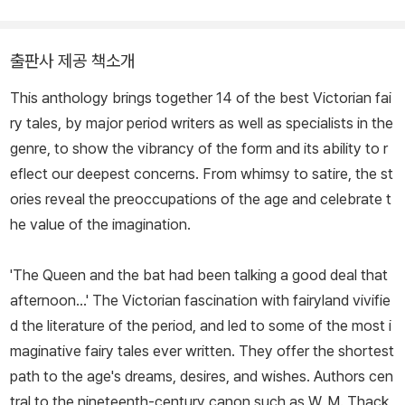
다. 《영혼들의 여행》 《영혼들의 운명》(전2권) 《영혼들의 기억》 《영
혼들의 시간》 등 그의 저서들은 100만 부 가까이 판매되었고, 30개
출판사 제공 책소개
이상의 나라에서 번역 출간되었다. 상담 활동에서 한발 물러나 강연
This anthology brings together 14 of the best Victorian fai
과 훈련에 전념하다 2016년 작고하였다.
ry tales, by major period writers as well as specialists in the
genre, to show the vibrancy of the form and its ability to r
eflect our deepest concerns. From whimsy to satire, the st
ories reveal the preoccupations of the age and celebrate t
he value of the imagination.
'The Queen and the bat had been talking a good deal that
afternoon...' The Victorian fascination with fairyland vivifie
d the literature of the period, and led to some of the most i
maginative fairy tales ever written. They offer the shortest
path to the age's dreams, desires, and wishes. Authors cen
tral to the nineteenth-century canon such as W. M. Thack