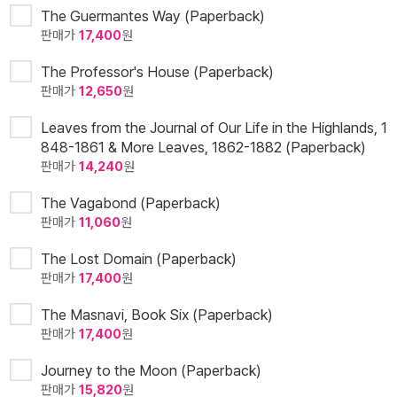
The Guermantes Way (Paperback)
판매가
17,400
원
The Professor's House (Paperback)
판매가
12,650
원
Leaves from the Journal of Our Life in the Highlands, 1
848-1861 & More Leaves, 1862-1882 (Paperback)
판매가
14,240
원
The Vagabond (Paperback)
판매가
11,060
원
The Lost Domain (Paperback)
판매가
17,400
원
The Masnavi, Book Six (Paperback)
판매가
17,400
원
Journey to the Moon (Paperback)
판매가
15,820
원