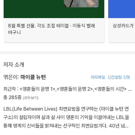
8월 특별 선물. 각도 조절 테이블 · 이동식 빨래
삼성카드가 
바구니
저자 소개
엮은이:
마이클 뉴턴
저자파일
신간알림 신청
최근작 :
<영혼들의 운명 1>
,
<영혼들의 운명 2>
,
<영혼들의 시간>
…
총 285종
(모두보기)
LBL(Life Between Lives) 최면요법을 연구하는 〈마이클 뉴턴 연
구소〉의 설립자이며 삶과 삶 사이 영혼의 기억을 이끌어내는 LBL을
통해 영계의 신비들을 밝혀내는 선구적인 최면요법가다. 40년 넘게
최면요법가로 활동해 왔으며, LBL 요법을 시행한 것은 30년이 넘었