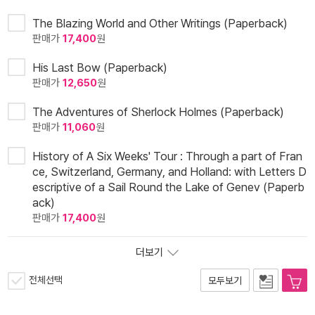
The Blazing World and Other Writings (Paperback)
판매가
17,400
원
His Last Bow (Paperback)
판매가
12,650
원
The Adventures of Sherlock Holmes (Paperback)
판매가
11,060
원
History of A Six Weeks' Tour : Through a part of Fran
ce, Switzerland, Germany, and Holland: with Letters D
escriptive of a Sail Round the Lake of Genev (Paperb
ack)
판매가
17,400
원
더보기
전체선택
모두보기