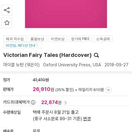
해외 직수입
품절보상
지연보상
정가제 FREE
소득공제
바인딩, 에디션 안내
Victorian Fairy Tales (Hardcover)
마이클 뉴턴
(엮은이)
Oxford University Press, USA
2018-09-27
정가
41,410원
26,910
판매가
원
(35% 할인) +
마일리지 810원
22,874
카드최대혜택가
원
수령예상일
택배 주문시 8월 21일 출고
(중구 서소문로 89-31 기준)
변경
배송료
무료