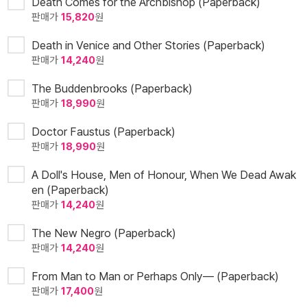
Death Comes for the Archbishop (Paperback)
판매가
15,820
원
Death in Venice and Other Stories (Paperback)
판매가
14,240
원
The Buddenbrooks (Paperback)
판매가
18,990
원
Doctor Faustus (Paperback)
판매가
18,990
원
A Doll's House, Men of Honour, When We Dead Awak
en (Paperback)
판매가
14,240
원
The New Negro (Paperback)
판매가
14,240
원
From Man to Man or Perhaps Only— (Paperback)
판매가
17,400
원