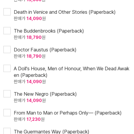
Death in Venice and Other Stories (Paperback)
판매가
14,090
원
The Buddenbrooks (Paperback)
판매가
18,790
원
Doctor Faustus (Paperback)
판매가
18,790
원
A Doll's House, Men of Honour, When We Dead Awak
en (Paperback)
판매가
14,090
원
The New Negro (Paperback)
판매가
14,090
원
From Man to Man or Perhaps Only— (Paperback)
판매가
17,230
원
The Guermantes Way (Paperback)