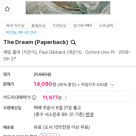
해외 직수입
품절보상
지연보상
정가제 FREE
소득공제
바인딩, 에디션 안내
The Dream (Paperback)
에밀 졸라
(지은이),
Paul Gibbard
(엮은이)
Oxford Univ Pr
2018-
09-27
정가
21,680원
14,090
판매가
원
(35% 할인) +
마일리지 430원
11,977
카드최대혜택가
원
수령예상일
택배 주문시 8월 21일 출고
(중구 서소문로 89-31 기준)
변경
배송료
유료 (도서 1만5천원 이상 무료)