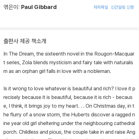
엮은이:
Paul Gibbard
저자파일
신간알림 신청
다. 점점 심해지는 생활고를 해결하기 위해 에밀의 어머니는 파리로
이사하기로 결심한다. 1858년 파리로 상경한 에밀 졸라는 그의 지역
사투리 때문에 학교 친구들로부터 놀림을 받았다. 그래서 그랬는지
모르지만 에밀 졸라는 그다음 해에 본 자연계 대학 입학시험에 실패
출판사 제공 책소개
했다. 같은 해인 1859년 11월, 그는 프랑스 남부의 마르세유(Marsei
lle)로 가서 다시 입학시험에 응시했지만 결과는 같았다. 크게 낙심한
In The Dream, the sixteenth novel in the Rougon-Macquar
어머니는 그가 일자리를 찾도록 했다. 주변의 도움으로 세관의 말단
t series, Zola blends mysticism and fairy tale with naturalis
직에 취직했으나 그가 받는 급여로는 집안의 생계를 제대로 꾸려갈
m as an orphan girl falls in love with a nobleman.
수가 없었다. 그는 좀 더 나은 직업을 찾기 위해 노력했고, 그렇게 2년
을 고생한 끝에 아셰트(Hachette) 출판사에 취직할 수 있었다. 출판
Is it wrong to love whatever is beautiful and rich? I love it p
사의 일은 그의 인생에 커다란 전환점을 마련해 주었다. 이 시기에 그
recisely because it is beautiful, because it is rich - becaus
는 많은 책을 접하면서 자신에게 내재되어 있던 문학적 재능에 신뢰
e, I think, it brings joy to my heart. . . On Christmas day, in t
를 갖기 시작했던 것이다. 24세부터 전업 작가의 길을 걷기 시작한
he flurry of a snow storm, the Huberts discover a ragged n
그는 1865년 생리학자 클로드 베르나르(Claude Bernard)의 저서
ine year old girl sheltering under the neighbouring cathedral
《실험 의학 개론(Introduction à la Médecine expérimentale)》
porch. Childless and pious, the couple take in and raise Ang
에 심취한다. 이때부터 에밀 졸라는 정신에 미치는 육체의 영향과 유