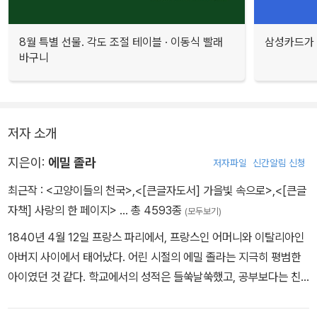
8월 특별 선물. 각도 조절 테이블 · 이동식 빨래
삼성카드가 
바구니
저자 소개
지은이:
에밀 졸라
저자파일
신간알림 신청
최근작 :
<고양이들의 천국>
,
<[큰글자도서] 가을빛 속으로>
,
<[큰글
자책] 사랑의 한 페이지>
… 총 4593종
(모두보기)
1840년 4월 12일 프랑스 파리에서, 프랑스인 어머니와 이탈리아인
아버지 사이에서 태어났다. 어린 시절의 에밀 졸라는 지극히 평범한
아이였던 것 같다. 학교에서의 성적은 들쑥날쑥했고, 공부보다는 친
구와 놀기를 좋아했으니 말이다. 훗날 인상주의 화가로서 크게 유명
해지는 폴 세잔(Paul Cézanne)은 당시에 그와 가장 친했던 친구였