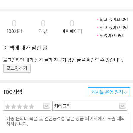
에 3000프랑의 벌금을 내라는 유죄판결을 받았다. 그는 항소했고,
그해 4월 2일 고등법원은 그에 대한 유죄판결을 기각했다. 프랑스 육
읽고 싶어요 0명
0
0
0
군 역시 고등법원의 판결에 항소했다. 에밀 졸라는 새로운 재판이 열
읽고 있어요 0명
100자평
리뷰
마이페이퍼
리기 전에 변호사와 친구들의 충고에 따라 영국으로 도망을 쳐야 했
읽었어요 0명
다. 1899년 6월 5일 드레퓌스 대위가 대통령 특사로 석방되면서 에
이 책에 내가 남긴 글
밀 졸라도 영국에서 프랑스로 귀국했다. 그는 다시 활동을 재개하는
듯 보였다. 그런데 1902년 9월 29일 밤 뜻밖의 사고가 발생했다. 메
로그인하면 내가 남긴 글과 친구가 남긴 글을 확인할 수 있습니다.
당(Médan)의 별장에서 여름을 보내고 파리의 아파트로 돌아온 에밀
로그인하기
졸라 부부는 몇 달째 비워두었던 집 안이 눅눅하다고 느꼈다. 그들은
난로를 피우고 식사를 한 후 잠자리에 들었다. 한밤중에 마담 졸라는
몸에 이상을 느끼며 잠에서 깨어났다. 그녀는 머리가 무겁고 속이 메
100자평
게시물 운영 원칙
스꺼웠다. 난로에서 발생한 일산화탄소 중독이었다. 에밀 졸라 역시
카테고리
동일한 증세로 잠에서 깨어났다. 하지만 두 사람 모두 구조를 요청할
힘이 없었다. 다음 날 아침 아홉 시경 아무런 기척이 없던 방문을 하인
들이 열고 들어왔다. 그들은 이미 죽어 있는 에밀 졸라와 실신한 그의
아내를 발견했다. 당시 62세였던 에밀 졸라는 이렇게 어이없는 사고