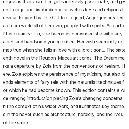
elique as their own. The girl is intensely passionate, and giv
전의 문제에 깊은 관심을 갖게 된다. 그의 대표작 《루공ᐨ마카르 총서,
en to rage and disobedience as well as love and religious f
제2제정 시대 어느 집안의 자연적·사회적 역사(Rougon-Macquar
ervour. Inspired by The Golden Legend, Angelique creates
t, Histoire na- turelle et sociale d’une famille sous le Secon
a dream world all of her own, peopled with spirits. As part o
d Empire)》는 바로 이 문제를 증명하기 위해서 집필된 실험소설이
f her dream vision, she becomes convinced she will marry
다. 바로 이러한 이유 때문에 그는 자연주의의 대표적 주자로 평가되
a rich and handsome young prince. Her wish seemingly co
고 있으며, 이 작품집의 제7권인 《목로주점(L’Asso- mmoir)》과 제1
mes true when she falls in love with a lord's son... The sixte
3권인 《제르미날(Germinal)》은 자연주의 소설의 정수로 알려져 있
enth novel in the Rougon-Macquart series, The Dream ma
다. 에밀 졸라는 귀족적이기보다는 서민적이며, 그래서 사회적 정의
rks a departure by Zola from the conventions of realism. H
를 실현하기 위해 실질적으로 투쟁을 벌인 인물로도 유명하다. 그는
ere, Zola explores the persistence of mysticism, but also bl
특히 ‘드레퓌스 사건(l’affaire Dreyfus)’과 관련하여, 1898년 1월 1
ends elements of fairy tale with the naturalist techniques f
3일 〈로로르(L’Aurore)〉 신문에 〈나는 고발한다(J’accuse)〉라는 제
or which he had become known. This edition contains a wi
목으로 대통령에게 보내는 공개장 형식의 논설 기고문을 발표해 프랑
de-ranging introduction placing Zola's changing concerns i
스 사회가 정의와 진실, 그리고 인권 옹호의 문제를 인식하도록 한 공
n the context of his wider work, and illuminates key theme
로를 인정받고 있다. 하지만 그의 생전에 이러한 공로를 인정받은 것
s in the novel, such as architecture, heraldry, and the lives
은 아니었다. 드레퓌스 사건의 부당성에 대한 기고문을 발표한 직후,
of the saints.
그는 프랑스 육군 참모본부에 의해 명예훼손죄로 기소되어 징역 1년