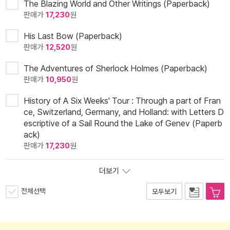
The Blazing World and Other Writings (Paperback)
판매가
17,230
원
His Last Bow (Paperback)
판매가
12,520
원
The Adventures of Sherlock Holmes (Paperback)
판매가
10,950
원
History of A Six Weeks' Tour : Through a part of Fran
ce, Switzerland, Germany, and Holland: with Letters D
escriptive of a Sail Round the Lake of Genev (Paperb
ack)
판매가
17,230
원
더보기
전체선택
모두보기