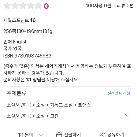
0
100자평 0편
리뷰 0편
세일즈포인트
16
256쪽
130*196mm
181g
언어 English
국가 영국
ISBN 9780198745983
(종수가 많은) 외서는 해외거래처에서 제공하는 정보가 부족하여 표
시하지 못하는 경우가 있습니다.
문의사항은
1:1 상담
을 이용해 주십시오.
주제분류
신간알림 신청
소설/시/희곡
>
소설
>
기독교 소설
>
로맨스
소설/시/희곡
>
소설
>
고전
선물하기
공유하기