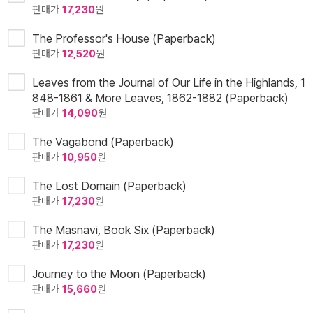
판매가
17,230
원
The Professor's House (Paperback)
판매가
12,520
원
Leaves from the Journal of Our Life in the Highlands, 1
848-1861 & More Leaves, 1862-1882 (Paperback)
판매가
14,090
원
The Vagabond (Paperback)
판매가
10,950
원
The Lost Domain (Paperback)
판매가
17,230
원
The Masnavi, Book Six (Paperback)
판매가
17,230
원
Journey to the Moon (Paperback)
판매가
15,660
원