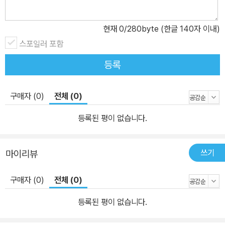
로 세상을 떠났다. 1902년 10월 5일 일요일, 그의 장례식은 국장으
로 치러졌으며, 그로부터 6년 뒤인 1908년 6월 6일, 그의 유해는 프
현재
0
/280byte (한글 140자 이내)
랑스의 위인들이 안치되어 있는 팡테옹 신전(le Panthéon)으로 옮
스포일러 포함
겨졌다. 이제 그는 프랑스의 영원한 지성으로 기억되며 존경받고 있
등록
는 것이다.
구매자 (0)
전체 (0)
등록된 평이 없습니다.
쓰기
마이리뷰
구매자 (0)
전체 (0)
등록된 평이 없습니다.