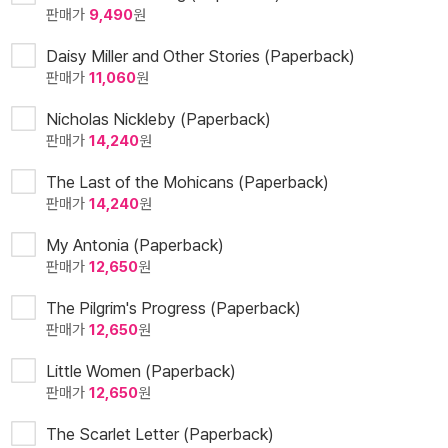
판매가
9,490
원
Daisy Miller and Other Stories (Paperback)
판매가
11,060
원
Nicholas Nickleby (Paperback)
판매가
14,240
원
The Last of the Mohicans (Paperback)
판매가
14,240
원
My Antonia (Paperback)
판매가
12,650
원
The Pilgrim's Progress (Paperback)
판매가
12,650
원
Little Women (Paperback)
판매가
12,650
원
The Scarlet Letter (Paperback)