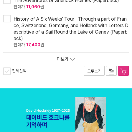
The Adventures of Sherlock Holmes (Paperback)
판매가
11,060
원
History of A Six Weeks' Tour : Through a part of Fran
ce, Switzerland, Germany, and Holland: with Letters D
escriptive of a Sail Round the Lake of Genev (Paperb
ack)
판매가
17,400
원
더보기
전체선택
모두보기