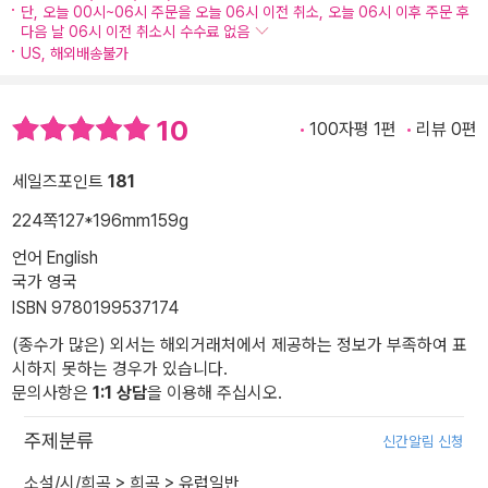
단, 오늘 00시~06시 주문을 오늘 06시 이전 취소, 오늘 06시 이후 주문 후
다음 날 06시 이전 취소시 수수료 없음
US, 해외배송불가
10
100자평 1편
리뷰 0편
세일즈포인트
181
224쪽
127*196mm
159g
언어 English
국가 영국
ISBN 9780199537174
(종수가 많은) 외서는 해외거래처에서 제공하는 정보가 부족하여 표
시하지 못하는 경우가 있습니다.
문의사항은
1:1 상담
을 이용해 주십시오.
주제분류
신간알림 신청
소설/시/희곡
>
희곡
>
유럽일반