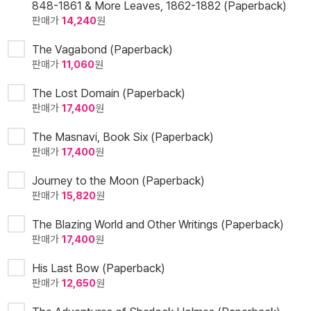
848-1861 & More Leaves, 1862-1882 (Paperback)
판매가
14,240
원
The Vagabond (Paperback)
판매가
11,060
원
The Lost Domain (Paperback)
판매가
17,400
원
The Masnavi, Book Six (Paperback)
판매가
17,400
원
Journey to the Moon (Paperback)
판매가
15,820
원
The Blazing World and Other Writings (Paperback)
판매가
17,400
원
His Last Bow (Paperback)
판매가
12,650
원