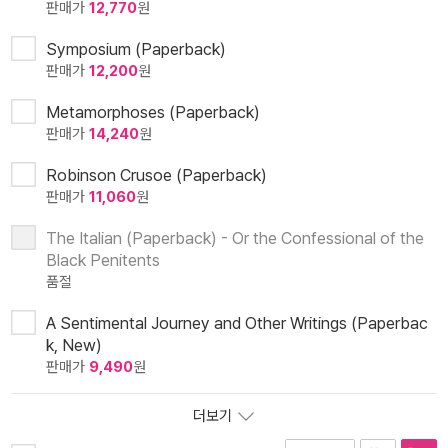
판매가
12,770
원
Symposium (Paperback)
판매가
12,200
원
Metamorphoses (Paperback)
판매가
14,240
원
Robinson Crusoe (Paperback)
판매가
11,060
원
The Italian (Paperback) - Or the Confessional of the
Black Penitents
품절
A Sentimental Journey and Other Writings (Paperbac
k, New)
판매가
9,490
원
더보기