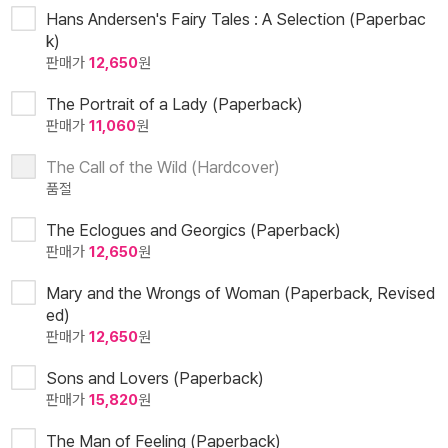
Hans Andersen's Fairy Tales : A Selection (Paperbac
k)
판매가
12,650
원
The Portrait of a Lady (Paperback)
판매가
11,060
원
The Call of the Wild (Hardcover)
품절
The Eclogues and Georgics (Paperback)
판매가
12,650
원
Mary and the Wrongs of Woman (Paperback, Revised
ed)
판매가
12,650
원
Sons and Lovers (Paperback)
판매가
15,820
원
The Man of Feeling (Paperback)