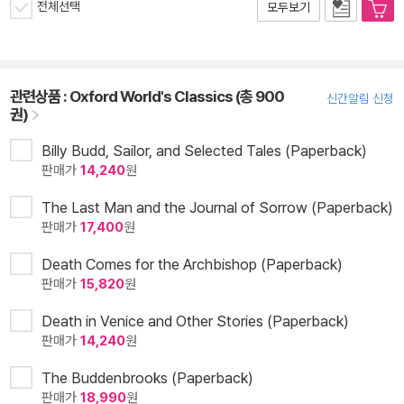
전체선택
모두보기
관련상품 :
Oxford World's Classics (총 900
신간알림 신청
권)
Billy Budd, Sailor, and Selected Tales (Paperback)
판매가
14,240
원
The Last Man and the Journal of Sorrow (Paperback)
판매가
17,400
원
Death Comes for the Archbishop (Paperback)
판매가
15,820
원
Death in Venice and Other Stories (Paperback)
판매가
14,240
원
The Buddenbrooks (Paperback)
판매가
18,990
원