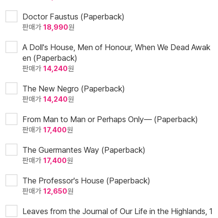
Doctor Faustus (Paperback)
판매가
18,990
원
A Doll's House, Men of Honour, When We Dead Awak
en (Paperback)
판매가
14,240
원
The New Negro (Paperback)
판매가
14,240
원
From Man to Man or Perhaps Only— (Paperback)
판매가
17,400
원
The Guermantes Way (Paperback)
판매가
17,400
원
The Professor's House (Paperback)
판매가
12,650
원
Leaves from the Journal of Our Life in the Highlands, 1