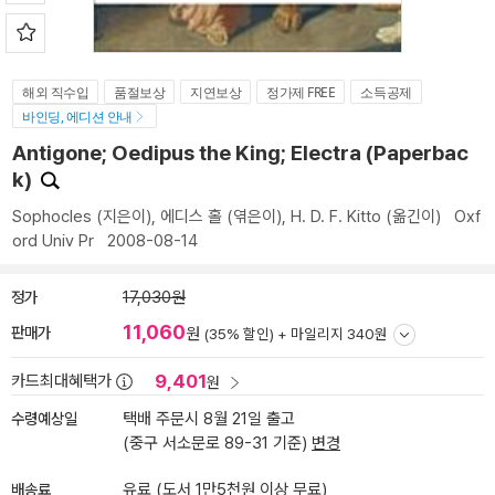
해외 직수입
품절보상
지연보상
정가제 FREE
소득공제
바인딩, 에디션 안내
Antigone; Oedipus the King; Electra (Paperbac
k)
Sophocles
(지은이),
에디스 홀
(엮은이),
H. D. F. Kitto
(옮긴이)
Oxf
ord Univ Pr
2008-08-14
정가
17,030원
11,060
판매가
원
(35% 할인) +
마일리지 340원
9,401
카드최대혜택가
원
수령예상일
택배 주문시 8월 21일 출고
(중구 서소문로 89-31 기준)
변경
배송료
유료 (도서 1만5천원 이상 무료)