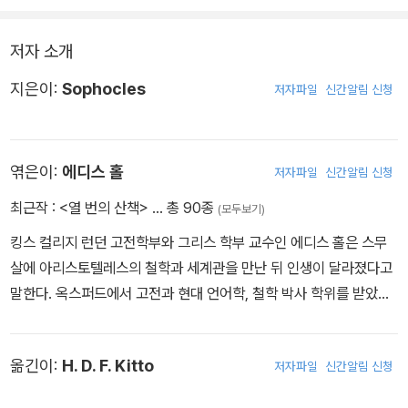
저자 소개
지은이:
Sophocles
저자파일
신간알림 신청
엮은이:
에디스 홀
저자파일
신간알림 신청
최근작 :
<열 번의 산책>
… 총 90종
(모두보기)
킹스 컬리지 런던 고전학부와 그리스 학부 교수인 에디스 홀은 스무
살에 아리스토텔레스의 철학과 세계관을 만난 뒤 인생이 달라졌다고
말한다. 옥스퍼드에서 고전과 현대 언어학, 철학 박사 학위를 받았고,
더럼 대학의 그리스 문화사학과 교수, 옥스포드 서머빌 대학 교수로
도 활동했다. 영국 최고의 고전학자로 손꼽히는 에디스 홀은 고전에
옮긴이:
H. D. F. Kitto
저자파일
신간알림 신청
대한 폭넓은 연구 업적을 인정받아 여성으로서는 최초로 유럽 아카데
미 에라스무스 상을, 흑해 지역의 고대 그리스 극장에 대한 연구로 훔