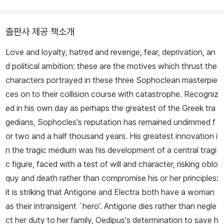
볼트 상을 수상했다. 2014년에는 유럽 아카데미에 선출되었고 201
7년에는 아테네대학교에서 명예박사 학위를 받았다. 에디스 홀은 심
출판사 제공 책소개
도 깊은 고전 연구뿐만 아니라 유쾌한 강연 스타일로도 인기가 높은
데, TV와 라디오 등 다양한 언론 매체에 활발히 출연하고 있으며 영
Love and loyalty, hatred and revenge, fear, deprivation, an
국 국립극장, 셰익스피어 글로브, 왕립 셰익스피어 컴퍼니, 뉴캐슬의
d political ambition: these are the motives which thrust the
라이브 극장 등에서 고전 연극 자문을 맡았다. 《Introducing the An
characters portrayed in these three Sophoclean masterpie
cient Greeks》 《The Return of Ulysses: a Cultural History o
ces on to their collision course with catastrophe. Recogniz
f Homer’s Odyssey》 《Adventures with Iphigenia in Tauris: A
ed in his own day as perhaps the greatest of the Greek tra
Cultural History of Euripides》 등 비롯해 그리스 철학과 인문, 문
gedians, Sophocles's reputation has remained undimmed f
학과 역사, 비평과 수사학 등을 주제로 한 다양한 책을 집필했다. 아리
or two and a half thousand years. His greatest innovation i
스토텔레스뿐만 아니라 헤로도토스와 크세노폰, 플루타르크, 투키디
n the tragic medium was his development of a central tragi
데스 등 주요 그리스 철학자들에 대한 전문가이기도 하다. 현재 영국
c figure, faced with a test of will and character, risking oblo
케임브리지셔에서 살고 있다.
quy and death rather than compromise his or her principles:
it is striking that Antigone and Electra both have a woman
as their intransigent `hero'. Antigone dies rather than negle
ct her duty to her family, Oedipus's determination to save h