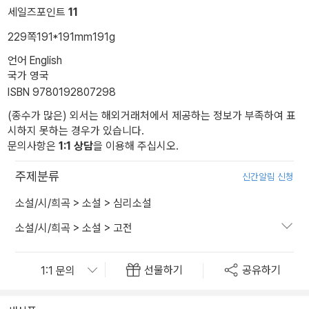
세일즈포인트
11
229쪽
191*191mm
191g
언어 English
국가 영국
ISBN 9780192807298
(종수가 많은) 외서는 해외거래처에서 제공하는 정보가 부족하여 표
시하지 못하는 경우가 있습니다.
문의사항은
1:1 상담
을 이용해 주십시오.
주제분류
신간알림 신청
소설/시/희곡
>
소설
>
심리소설
소설/시/희곡
>
소설
>
고전
선물하기
공유하기