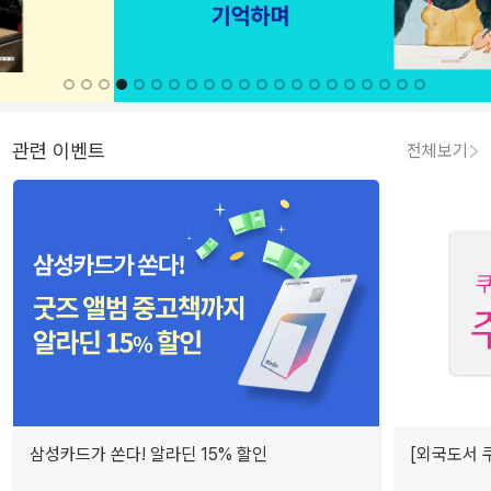
관련 이벤트
전체보기
삼성카드가 쏜다! 알라딘 15% 할인
[외국도서 쿠