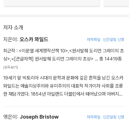
저자 소개
지은이:
오스카 와일드
저자파일
신간알림 신청
최근작 :
<이문열 세계명작산책 10>
,
<원서발췌 도리언 그레이의 초
상>
,
<[큰글자책] 원서발췌 도리언 그레이의 초상>
… 총 14419종
(모두보기)
19세기 말 빅토리아 시대의 문학과 문화에 깊은 흔적을 남긴 오스카
와일드는 예술지상주의와 유미주의의 대표적 작가이자 사회를 조롱
한 재담가였다. 1854년 아일랜드 더블린에서 태어났으며 아버지는
저명한 의사이자 고고학자였고 어머니는 시인이었다. 부모의 영향 아
래 그는 어린 시절부터 문학과 예술에 깊이 빠져들었고, 더블린의 트
엮은이:
Joseph Bristow
저자파일
신간알림 신청
리니티 칼리지에서 고전문학을 공부한 후 옥스퍼드 대학교 모들린 칼
리지로 진학했다. 1878년 시 「라벤나」로 뉴디게이트 문학상을 수상