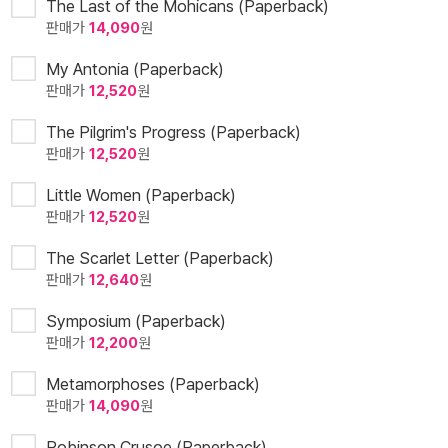
The Last of the Mohicans (Paperback)
판매가
14,090
원
My Antonia (Paperback)
판매가
12,520
원
The Pilgrim's Progress (Paperback)
판매가
12,520
원
Little Women (Paperback)
판매가
12,520
원
The Scarlet Letter (Paperback)
판매가
12,640
원
Symposium (Paperback)
판매가
12,200
원
Metamorphoses (Paperback)
판매가
14,090
원
Robinson Crusoe (Paperback)