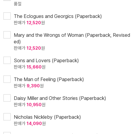
품절
The Eclogues and Georgics (Paperback)
판매가
12,520
원
Mary and the Wrongs of Woman (Paperback, Revised
ed)
판매가
12,520
원
Sons and Lovers (Paperback)
판매가
15,660
원
The Man of Feeling (Paperback)
판매가
9,390
원
Daisy Miller and Other Stories (Paperback)
판매가
10,950
원
Nicholas Nickleby (Paperback)
판매가
14,090
원