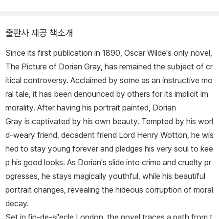
하며 문단에 첫 발을 내디뎠고, 1888년에 동화집 『행복한 왕자와 그
밖의 이야기들』을 발표하며 본격적인 작가 활동을 시작했다. 1890년
출판사 제공 책소개
발표한 『도리언 그레이의 초상』은 와일드의 유일한 장편소설이자 가
장 논쟁적인 작품이었다. 영원한 젊음과 아름다움을 얻기 위해 자신
Since its first publication in 1890, Oscar Wilde's only novel,
의 영혼을 내던지는 도리언의 이야기 속에서 와일드는 도덕과 타락,
The Picture of Dorian Gray, has remained the subject of cr
미와 윤리, 현실과 환상의 경계를 탐구했다. 그러나 당시 빅토리아 시
itical controversy. Acclaimed by some as an instructive mo
대의 도덕적 기준을 위배했다는 이유로 ‘위험하고 부도덕한 책’이라
ral tale, it has been denounced by others for its implicit im
는 혹평을 받기도 했다. 이후 그는 1890년대 후반 희곡 작가로 큰 성
morality. After having his portrait painted, Dorian
공을 거두었으며, 〈윈더미어 부인의 부채〉, 〈하찮은 여인〉, 〈진지함의
Gray is captivated by his own beauty. Tempted by his worl
중요성〉 같은 풍자극을 발표하여 사회의 위선을 날카롭게 조롱했다.
d-weary friend, decadent friend Lord Henry Wotton, he wis
1895년에는 동성애 혐의로 기소되어 2년간의 강제 노동형을 선고받
hed to stay young forever and pledges his very soul to kee
았다. 출소 후에 프랑스로 떠나 유랑 생활을 했는데, 건강이 악화된 그
p his good looks. As Dorian's slide into crime and cruelty pr
는 1900년 뇌수막염으로 생을 마감했다. 『도리언 그레이의 초상』은
ogresses, he stays magically youthful, while his beautiful
19세기 영문학에서 가장 독창적이고 상징적인 작품 중 하나로 남아
portrait changes, revealing the hideous corruption of moral
있다. 문학과 미학을 향한 와일드의 탐구는 현대에 이르러서도 논의
decay.
되며, 그는 여전히 ‘자신의 삶을 하나의 예술 작품으로 창조한 작가’로
Set in fin-de-si'ecle London, the novel traces a path from t