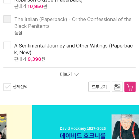
판매가
10,950
원
The Italian (Paperback) - Or the Confessional of the
Black Penitents
품절
A Sentimental Journey and Other Writings (Paperbac
k, New)
판매가
9,390
원
더보기
전체선택
모두보기