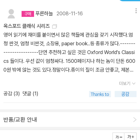
푸른하늘
2008-11-16
메뉴
옥스포드 클래식 시리즈
영어 읽기에 재미를 붙이면서 많은 책들에 관심을 갖기 시작했다.엄
청 싼것, 엄청 비싼것, 소장용, paper book..등 종류가 많다.-------
----------------단연 추천하고 싶은 것은 Oxford World's Classi
cs 들이다. 우선 값이 엄청싸다. 1500페이지나 하는 놈이 단돈 600
0원 밖에 않는 것도 있다.정말이다.종이의 질이 조금 안좋고, 제본이
1000페이지나 볼때까지 버텨줄지 약간 겁이난다.그렇지만 가격대비
더보기
정말 좋다. 인쇄도 선명하고, 글자가 읽기 어렵지 않다.정말 가격에 비
공감 (
3
)
댓글 (1)
해서 더 할나위 없이 좋은 시리즈들이다.
반품/교환 안내