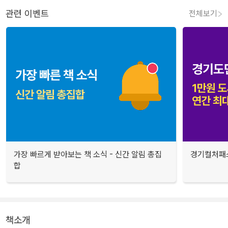
관련 이벤트
전체보기
가장 빠르게 받아보는 책 소식 - 신간 알림 총집
경기컬처패스
합
책소개