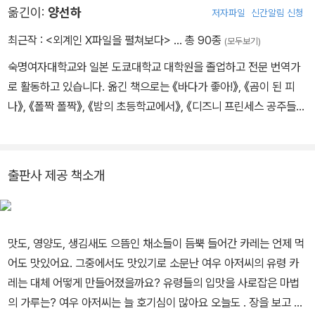
옮긴이:
양선하
저자파일
신간알림 신청
최근작 :
<외계인 X파일을 펼쳐보다>
… 총 90종
(모두보기)
숙명여자대학교와 일본 도쿄대학교 대학원을 졸업하고 전문 번역가
로 활동하고 있습니다. 옮긴 책으로는 《바다가 좋아!》, 《곰이 된 피
나》, 《폴짝 폴짝》, 《밤의 초등학교에서》, 《디즈니 프린세스 공주들의
행복한 결혼식》, 《빨강이 어때서》 등이 있습니다.
출판사 제공 책소개
맛도, 영양도, 생김새도 으뜸인 채소들이 듬뿍 들어간 카레는 언제 먹
어도 맛있어요. 그중에서도 맛있기로 소문난 여우 아저씨의 유령 카
레는 대체 어떻게 만들어졌을까요? 유령들의 입맛을 사로잡은 마법
의 가루는? 여우 아저씨는 늘 호기심이 많아요 오늘도 . 장을 보고 집