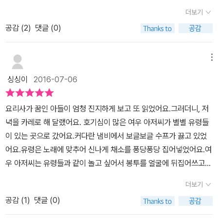
목 아래에는 여우 아저씨가 시장바구니를 들고 장을 보는 모습이 그
더보기
려져 있다. 글, 그림 고마 별별 빵집의 여우 아저씨가 장을 보고 집으
공감 (
2
)
댓글 (0)
로 돌아가는 길이었어요.여우 아저씨가 빵집을 접은 게 아니었다. 그
럼 유령 카레는 뭘까?유령들이 빙빙 돌며 춤울 추고, 한가운데에 냄
비에서 보글보글 끓고 있는 수프.유령이 노래를 부르기 시작했어요.
메뉴
뾰로롱 땅 속에서 올라 온 주황 고깔.아삭아삭 그냥 먹을까?부드렵게
싱싱이
2016-07-06
데쳐 먹을까?맛도, 영양도, 생김새도 으뜸!나는 누굴까?유령이 부르
는 노래 속 '나는 누굴까?'이 부분을 노래로 불러 주었더니 세 살 막내
요리사가 꿈인 아들이 엄청 진지하게 보고 또 읽었어요.그러더니, 저
가 너무 좋아한다. 덕분에 책을 받자마자 서너번 읽어 주었던 것 같다.
녁을 카레로 해 달랬어요. 호기심이 많은 여우 아저씨가 별별 유령들
뽀로롱 땅속에서 올라온 주황 고깔.뭉게뭉게 뽀글뽀글 초록빛 쑥대
이 있는 곳으로 갔어요.커다란 냄비에서 보글보글 수프가 끓고 있었
머리.울툭불툭 몸속에 탱글탱글 샛노란 씨앗.​몇 번을 불러 주었더니,
어요.유령은 노래에 맞추어 신나게 채소를 퐁당퐁당 집어넣었어요.여
이젠 주황 고깔이 나오면 당근, 쑥대머리가 나오면 브로콜리, 샛노란
우 아저씨는 유령들과 같이 놀고 싶어서 봉투를 얼굴에 뒤집어쓰고
씨앗 하면 단호박이라고 대답하는 아이들.. 이 맛에 책을 읽어 주는 것
는...어찌 되었을까요? 여우 아저씨가 넣은 매운 양파 향 때문에 눈을
도 있다. 아이들이 신난 만큼 여우 아저씨도 신 났다. 그래서 봉투를
더보기
못 뜨게 된 유령들은 야단법석이 났어요.이리저리 부딪히면서 여우
얼굴에 뒤집어 쓰고 유령 무리 속으로 들어가 함께 춤을 추고 노래를
공감 (
1
)
댓글 (0)
아저씨가 얼굴에 쓰고 있던 봉투가 날아가 버렸어요.하마터면 여우
불렀다. 그런데...여우 아저씨가 넣은 재료는 양파..매운 양파 덕분에
아저씨도 수프에 들어갈 뻔 했어요.마법의 가루로 위기를 모면한 여