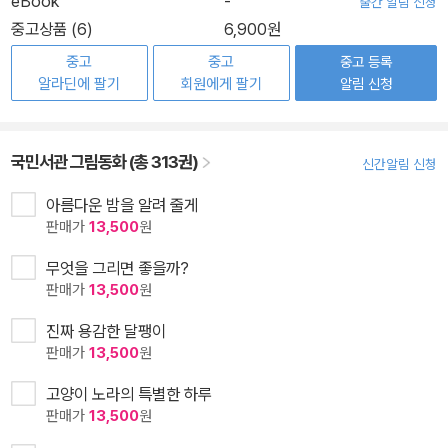
eBook
-
출간 알림 신청
중고상품 (6)
6,900원
중고
중고
중고 등록
알라딘에 팔기
회원에게 팔기
알림 신청
국민서관 그림동화 (총 313권)
신간알림 신청
아름다운 밤을 알려 줄게
판매가
13,500
원
무엇을 그리면 좋을까?
판매가
13,500
원
진짜 용감한 달팽이
판매가
13,500
원
고양이 노라의 특별한 하루
판매가
13,500
원