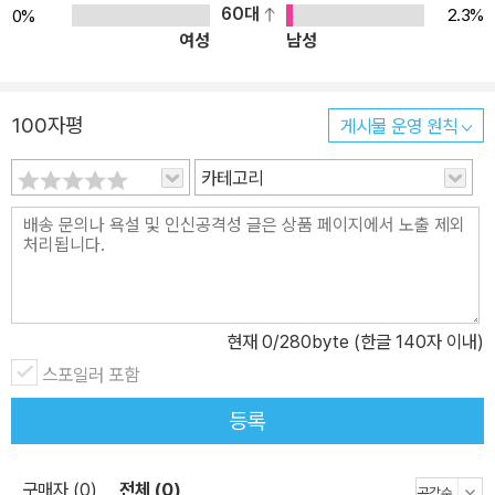
있도록 합니다. 또한 리듬감 있는 노랫말을 따라 부르며 채소의 특징
60대
2.3%
0%
여성
남성
을 익힐 수 있어 채소에 대한 거부감을 자연스럽게 줄여 줍니다. 저자
의 ‘건강한 카레’ 레시피 수록! 아이들에게 친숙한 ‘카레’라는 소재를
통해 재미를 더한 이 책에는 일본에서 요리 창작 그룹으로 활동하는
100자평
게시물 운영 원칙
저자 Goma의 카레 레시피가 수록되어 있습니다. 보기만 해도 입맛
을 다시게 되는 유령 카레 빵, 토마토 카레, 과일 카레, 블랑망제를 직
카테고리
접 만들어 보세요. 책 속 요리를 맛보는 특별한 체험을 할 수 있습니
다. 맛도, 영양도, 생김새도 으뜸인 채소들이 듬뿍 들어간 카레를 함께
맛보며 우리 아이들의 삶을 건강하게 가꿔 주세요.
현재
0
/280byte (한글 140자 이내)
스포일러 포함
등록
구매자 (0)
전체 (0)