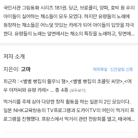
국민서관 그림동화 시리즈 181권. 당근, 브로콜리, 양파, 호박 등 우리
아이들이 싫어하는 채소들이 모두 모였다. 하지만 유령들의 노래에
등장하는 채소들은 어느덧 맛있는 카레가 되어 아이들의 입맛을 자극
한다. 유령들의 노래는 앞면에서는 채소의 특징을 노래하고, 뒷면에
채소가 등장하는 구성으로 수수께끼를 맞히듯 어떤 채소일지 유추해
볼 수 있도록 하였다. 또한 리듬감 있는 노랫말을 따라 부르며 채소의
저자 소개
특징을 익힐 수 있어 채소에 대한 거부감을 자연스럽게 줄여 준다.
지은이:
고마
저자파일
신간알림 신청
아이들에게 친숙한 ‘카레’라는 소재를 통해 재미를 더한 이 책에는 일
최근작 :
<별별 빵집의 줄무늬 잼>
,
<별별 빵집의 초콜릿 씨앗>
,
<여
본에서 요리 창작 그룹으로 활동하는 저자 Goma의 카레 레시피가
우 아저씨와 유령 카레>
… 총 4종
(모두보기)
수록되어 있다. 보기만 해도 입맛을 다시게 되는 유령 카레 빵, 토마토
먹거리를 주제 삼아 다양한 창작 활동을 하는 일본의 2인 모임이다.
카레, 과일 카레, 블랑망제를 직접 만들어 볼 수 있다. 책 속 요리를 맛
일본 NHK교육방송의 TV프로그램과 도카이TV의 어린이 먹거리 프
보는 특별한 체험을 할 수 있을 것이다.
로그램을 진행했다. 프랑스에서 먹거리 관련 전람회를 열고, 태국에
서 부모와 아이가 함께 하는 교육 모임을 여는 등 일본 국내외에서 폭
넓게 활동하고 있다.