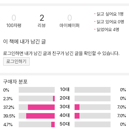
에 가는 길에 수상한 노랫소리에 이끌려 유령들의 소굴까지 가게 되
었어요. 유령들은 춤추고 노래하며 커다란 냄비에 수프를 끓이고 있
읽고 싶어요 1명
0
2
0
었어요. 유령들이 노래에 맞춰 채소들을 냄비에 넣는 모습은 꽤나 재
읽고 있어요 0명
100자평
리뷰
마이페이퍼
미있어 보였지요. 여우 아저씨는 정체를 숨기고 유령 무리 속으로 들
읽었어요 4명
어갔어요. 드디어 여우 아저씨의 순서가 되었어요. 양파를 까며 노래
이 책에 내가 남긴 글
부르자, 이내 매운 양파 향이 사방에 퍼졌어요. 결국 유령들은 난리법
석이 났고, 여우 아저씨의 정체도 발각되고 말았지요! 유령들은 여우
로그인하면 내가 남긴 글과 친구가 남긴 글을 확인할 수 있습니다.
아저씨를 수프에 넣겠다고 소동을 부렸어요. 위기에 처하자 여우 아
로그인하기
저씨는 마법의 가루를 꺼내 들었답니다. 채소 수프를 아주 맛있게 만
들어 줄 비장의 무기였지요. 과연 여우 아저씨는 유령 소굴에서 무사
구매자 분포
히 벗어날 수 있을까요? 무슨 무슨 채소일까요? 유령들의 노래에 귀
10대
0%
0%
기울여 보세요! 당근, 브로콜리, 양파, 호박…… 우리 아이들이 싫어하
20대
0%
2.3%
는 채소들이 모두 모였습니다. 하지만 유령들의 노래에 등장하는 채
30대
7.0%
37.2%
소들은 어느덧 맛있는 카레가 되어 아이들의 입맛을 자극합니다. 유
40대
령들의 노래는 앞면에서는 채소의 특징을 노래하고, 뒷면에 채소가
7.0%
39.5%
등장하는 구성으로 수수께끼를 맞히듯 어떤 채소일지 유추해 볼 수
50대
0%
4.7%