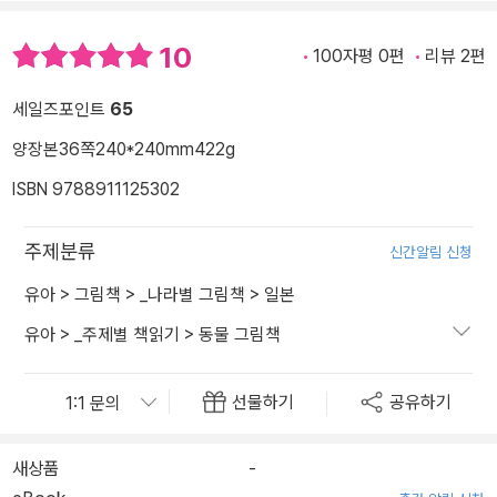
10
100자평 0편
리뷰 2편
세일즈포인트
65
양장본
36쪽
240*240mm
422g
ISBN 9788911125302
주제분류
신간알림 신청
유아
>
그림책
>
_나라별 그림책
>
일본
유아
>
_주제별 책읽기
>
동물 그림책
선물하기
공유하기
새상품
-