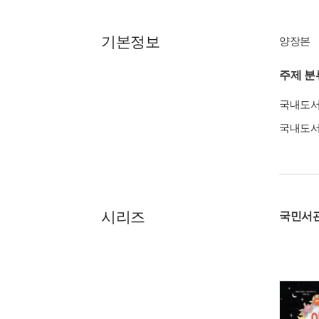
기본정보
양장본
주제 분
국내도
국내도
시리즈
국민서