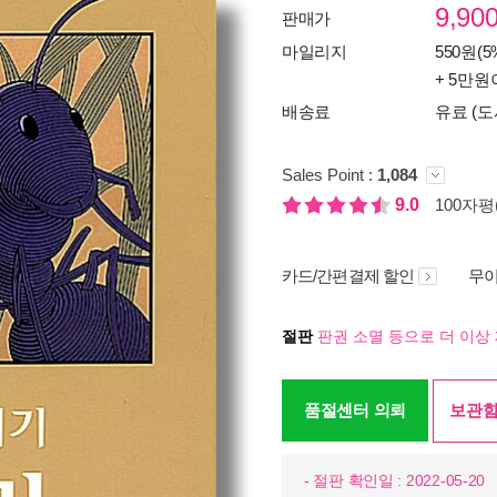
9,90
판매가
마일리지
550원(5
+ 5만원
배송료
유료 (도
Sales Point :
1,084
9.0
100자평(
카드/간편결제 할인
무이
절판
판권 소멸 등으로 더 이상 
품절센터 의뢰
보관함
- 절판 확인일 : 2022-05-20