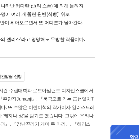
나타난 커다란 삽(티 스푼)'에 의해 들려져
멍이 여러 개 뚫린 원반(식빵)' 위로
원반이 튀어오르면서 또 어디론가 날아간다.
의 앨리스'라고 명명해도 무방할 작품이다.
신간알림 신청
나 미시건 주립대학과 로드아일랜드 디자인스쿨에서
주만지Jumanji』, 『북극으로 가는 급행열차T
받았습니다. 또 수많은 어린이책의 작가이자 일러스트레
 ‘레지나 상’을 받기도 했습니다. 그밖에 우리나
과』, 『장난꾸러기 개미 두 마리』, 『해리스