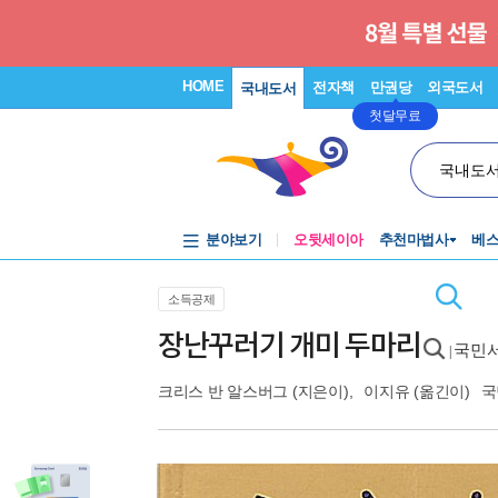
HOME
전자책
만권당
외국도서
국내도서
첫달무료
국내도
분야보기
오뒷세이아
추천마법사
베
소득공제
장난꾸러기 개미 두마리
국민서
|
크리스 반 알스버그
(지은이),
이지유
(옮긴이)
국