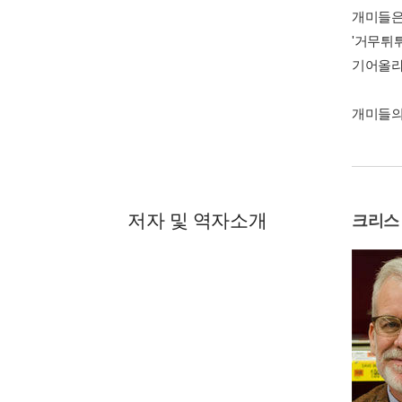
개미들은 
'거무튀튀
기어올라
개미들의
저자 및 역자소개
크리스