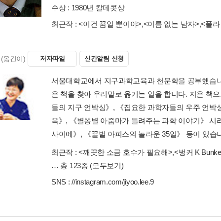
수상 :
1980년 칼데콧상
최근작 :
<이건 꿈일 뿐이야>
,
<이름 없는 남자>
,
<폴라
(옮긴이)
저자파일
신간알림 신청
서울대학교에서 지구과학교육과 천문학을 공부했습니다
은 책을 찾아 우리말로 옮기는 일을 합니다. 지은 책
들의 지구 언박싱》, 《집요한 과학자들의 우주 언박싱
옥》, 《별똥별 아줌마가 들려주는 과학 이야기》 시리
사이에》, 《꿀벌 아피스의 놀라운 35일》 등이 있습
최근작 :
<깨끗한 소금 호수가 필요해>
,
<벙커 K Bunker
… 총 123종
(모두보기)
SNS :
//instagram.com/jiyoo.lee.9