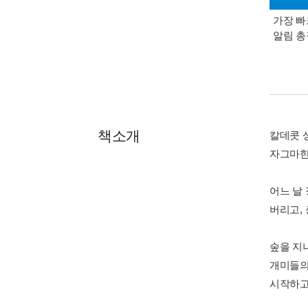
가장 빠
알림 
책소개
칼데콧 
자그마한
어느 날
버리고,
숲을 지
개미들의
시작하고