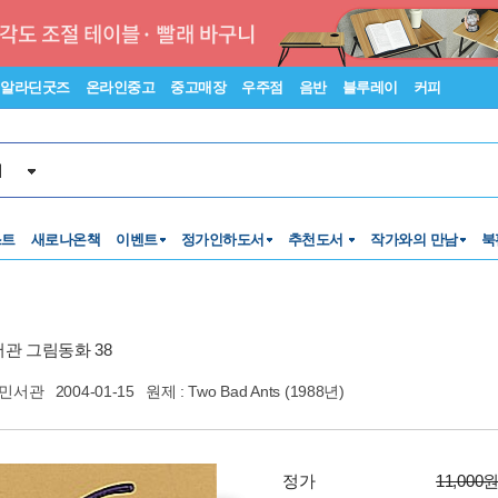
알라딘굿즈
온라인중고
중고매장
우주점
음반
블루레이
커피
서
스트
새로나온책
이벤트
정가인하도서
추천도서
작가와의 만남
북
관 그림동화 38
민서관
2004-01-15
원제 : Two Bad Ants (1988년)
정가
11,000