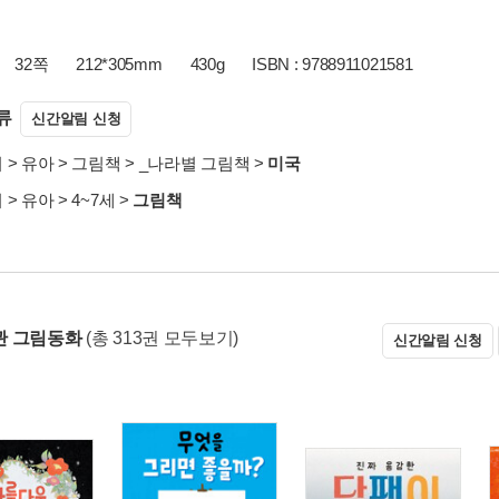
32쪽
212*305mm
430g
ISBN : 9788911021581
류
신간알림 신청
서
>
유아
>
그림책
>
_나라별 그림책
>
미국
서
>
유아
>
4~7세
>
그림책
관 그림동화
(총 313권 모두보기)
신간알림 신청