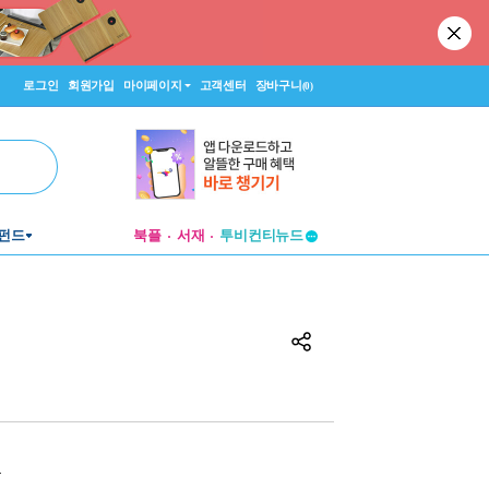
로그인
회원가입
마이페이지
고객센터
장바구니
(0)
펀드
북플
서재
투비컨티뉴드
창작플랫폼
투비컨티뉴드
원