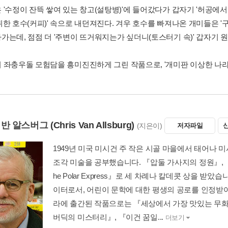
'수정이 잔뜩 쌓여 있는 창고(설탕병)'에 들어갔다가 갑자기 '허공에서 
한 호수(커피)' 속으로 내던져진다. 겨우 호수를 빠져나온 개미들은 '구
가는데, 점점 더 '주변이 뜨거워지는가 싶더니(토스터기 속)' 갑자기 
 좌충우돌 모험담을 흥미진진하게 그린 작품으로, '개미판 이상한 나라
 반 알스버그
(Chris Van Allsburg)
(지은이)
저자파일
1949년 미국 미시건 주 작은 시골 마을에서 태어
조각 미술을 공부했습니다. 『압둘 가사지의 정원』, 『
he Polar Express』로 세 차례나 칼데콧 상을 
이터로서, 어린이 문학에 대한 평생의 공로를 인정받아
라에 출간된 작품으로는 『세상에서 가장 맛있는 무화
버딕의 미스터리』, 『이건 꿈일...
더보기