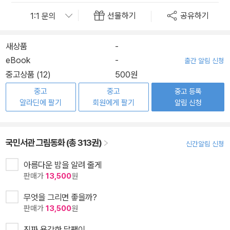
선물하기
공유하기
새상품
-
eBook
-
출간 알림 신청
중고상품 (12)
500원
중고
중고
중고 등록
알라딘에 팔기
회원에게 팔기
알림 신청
국민서관 그림동화 (총 313권)
신간알림 신청
아름다운 밤을 알려 줄게
판매가
13,500
원
무엇을 그리면 좋을까?
판매가
13,500
원
진짜 용감한 달팽이