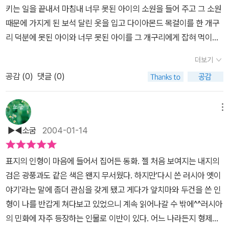
키는 일을 끝내서 마침내 너무 못된 아이의 소원을 들어 주고 그 소원
때문에 가지게 된 보석 달린 옷을 입고 다이아몬드 목걸이를 한 개구
리 덕분에 못된 아이와 너무 못된 아이를 그 개구리에게 잡혀 먹이게
하고 좀 더 슬기롭고 똑똑해 졌습니다. 착하기도 했죠. 슬기로운 인형
더보기
과도 잘 살고요. 그럼 이만 끝!
공감 (
0
)
댓글 (0)
메뉴
▶◀소굼
2004-01-14
표지의 인형이 마음에 들어서 집어든 동화. 젤 처음 보여지는 내지의
검은 광풍과도 같은 색은 왠지 무서웠다. 하지만'다시 쓴 러시아 옛이
야기'라는 말에 좀더 관심을 갖게 됐고 게다가 앞치마와 두건을 쓴 인
형이 나를 반갑게 쳐다보고 있었으니 계속 읽어나갈 수 밖에^^러시아
의 민화에 자주 등장하는 인물로 이반이 있다. 어느 나라든지 형제는