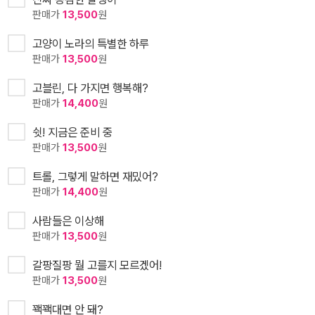
판매가
13,500
원
고양이 노라의 특별한 하루
판매가
13,500
원
고블린, 다 가지면 행복해?
판매가
14,400
원
쉿! 지금은 준비 중
판매가
13,500
원
트롤, 그렇게 말하면 재밌어?
판매가
14,400
원
사람들은 이상해
판매가
13,500
원
갈팡질팡 뭘 고를지 모르겠어!
판매가
13,500
원
꽥꽥대면 안 돼?