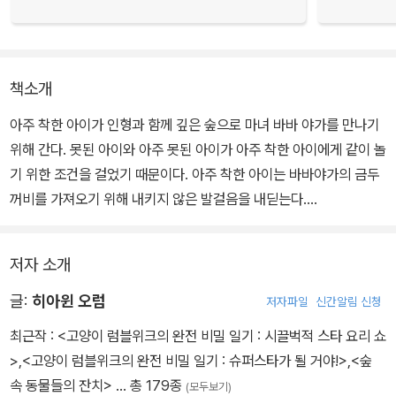
책소개
아주 착한 아이가 인형과 함께 깊은 숲으로 마녀 바바 야가를 만나기
위해 간다. 못된 아이와 아주 못된 아이가 아주 착한 아이에게 같이 놀
기 위한 조건을 걸었기 때문이다. 아주 착한 아이는 바바야가의 금두
꺼비를 가져오기 위해 내키지 않은 발걸음을 내딛는다.
너무 착한 아이는 인형의 도움으로 바바 야가의 문제를 슬기롭게 해
저자 소개
결한다. 착하긴 하지만 모든 문제에 소극적이기 그지없었던 아이는
인형을 통해, 인생에는 착한 것보다는 슬기로움이 더욱 필요한 것임
글:
히아윈 오럼
저자파일
신간알림 신청
을 깨닫게 된다. 어른들이 바라는 착한 아이가 스스로에 대해 돌이켜
최근작 :
<고양이 럼블위크의 완전 비밀 일기 : 시끌벅적 스타 요리 쇼
보는 이야기가 독특하다.
>
,
<고양이 럼블위크의 완전 비밀 일기 : 슈퍼스타가 될 거야!>
,
<숲
속 동물들의 잔치>
… 총 179종
(모두보기)