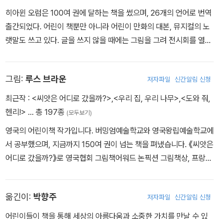
히아윈 오럼은 100여 권에 달하는 책을 썼으며, 26개의 언어로 번역
출간되었다. 어린이 책뿐만 아니라 어린이 만화의 대본, 뮤지컬의 노
랫말도 쓰고 있다. 글을 쓰지 않을 때에는 그림을 그려 전시회를 열기
도 한다. 지은 책으로는 ≪소원이 이루어질 때≫, ≪화가 난 아서≫, ≪
다락방에서≫, '뱀파이어 모나' 시리즈 등이 있다.
그림:
루스 브라운
저자파일
신간알림 신청
최근작 :
<씨앗은 어디로 갔을까?>
,
<우리 집, 우리 나무>
,
<도와 줘,
헨리!>
… 총 197종
(모두보기)
영국의 어린이책 작가입니다. 버밍엄예술학교와 영국왕립예술학교에
서 공부했으며, 지금까지 150여 권이 넘는 책을 펴냈습니다. 《씨앗은
어디로 갔을까?》로 영국협회 그림책어워드 논픽션 그림책상, 프랑스
사서협회 소시에르상을 받았습니다. 이외에 영국도서관협회가 주관
하는 케이트 그린어웨이상 최종 후보에 세 번 오르며 작품성을 인정
옮긴이:
박향주
저자파일
신간알림 신청
받았습니다.
어린이들이 책을 통해 세상의 아름다움과 소중한 가치를 만날 수 있