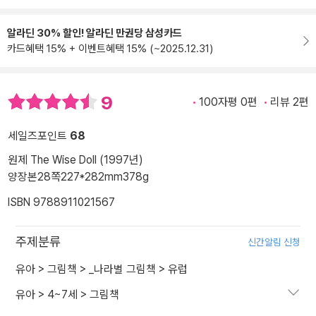
알라딘 30% 할인! 알라딘 만권당 삼성카드
카드혜택 15% + 이벤트혜택 15% (~2025.12.31)
9
100자평 0편
리뷰 2편
세일즈포인트
68
원제 The Wise Doll (1997년)
양장본
28쪽
227*282mm
378g
ISBN 9788911021567
주제분류
신간알림 신청
유아
>
그림책
>
_나라별 그림책
>
유럽
유아
>
4~7세
>
그림책