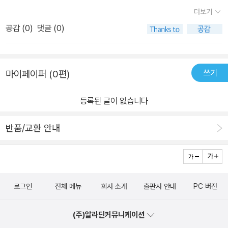
꼭 삼형제, 그리고 착한 건 막내에 두 형은 못되게 나오듯이 러시아의
더보기
이반도 항상 막내이면서 착하고 형들의 괴롭힘에서도 끝내 이겨내고
공감 (
0
)
댓글 (0)
좋은 일이 생긴다.이 동화도 비슷하다. 두 명의 못된 아이들 때문에 마
녀를 만나야 하는 아이...마녀가 시킨 일을 인형의 도움으로 모두 끝내
고 웃으며 끝나는...그리곤 깨닫지. 착하기만 해선 안되겠구나...[원래
쓰기
마이페이퍼 (0편)
그런건지 번역을 그렇게 한건지 세 아이를 '너무 착한 아이, 못된 아
이, 아주 못된 아이'라고 써놓고 있다. 대단하다. 이렇게 분명하게 갈
등록된 글이 없습니다
라놓았으니 말이다. 당연히 '너무 착한 아이'가 잘될거라는 걸 말해주
지 않는가. 좀 뻔뻔한게 아닌가 싶다. 하지만, 그림이 너무 마음에 들
반품/교환 안내
었다. 표지에 웃고 있는 아이를 보고 있노라면...그리고 그 아이를 안
고 있는 희미한 엄마의 형체... 게다가 동화에서 중요한 역할을 하는
마녀조차 무섭고도 멋지게 나온다. 그의 집도 마음에 들었고. 이 동화
에서 제대로 된 이름을 가진 건 마녀 뿐일 거다 아마]
로그인
전체 메뉴
회사 소개
출판사 안내
PC 버전
(주)알라딘커뮤니케이션