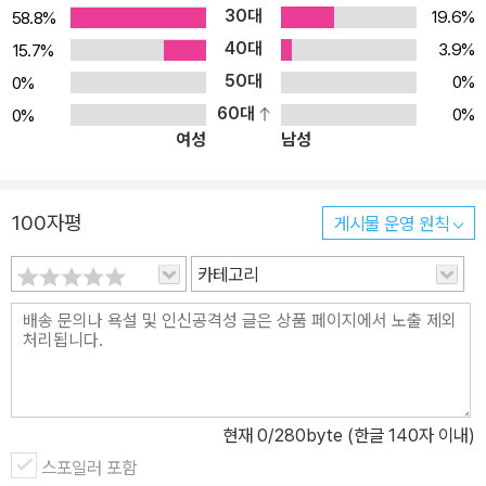
30대
19.6%
58.8%
40대
3.9%
15.7%
50대
0%
0%
60대
0%
0%
여성
남성
100자평
게시물 운영 원칙
카테고리
현재
0
/280byte (한글 140자 이내)
스포일러 포함