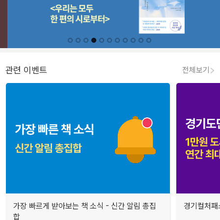
관련 이벤트
전체보기
가장 빠르게 받아보는 책 소식 - 신간 알림 총집
경기컬처패스
합