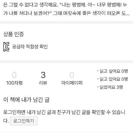
은 그럴 수 없다고 생각해요. “나는 평범해. 아~ 너무 평범해! 누
가 나를 쳐다나 보겠어?” 그때 머릿속에 좋은 생각이 떠오른 도
티! 과연 도티가 찾은 방법은 무엇일까요? 평범한 게 어때서? 그
것만으로도 충분한걸! 있는 모습 그대로를 받아들이는 이야기
상품 인증
[서평] 웨이팅 시간이 1시간이 넘어도 꿋꿋이 기다리며 빵을 사
공급자 적합성 확인
가는 사람이 있을 만큼, 요즘엔 빵에 진심인 사람들이 정말 많아
요. 여행 중 유명한 빵집을 돌아다니며 빵을 구매하는 이른바 ‘빵
지순례’도 인기이죠. 소금빵부터 베이글, 식빵, 크림빵, 크로플,
읽고 싶어요 0명
0
3
0
카스텔라 등등 시기에 따라 유행하는 빵도 정말 다양해요. 아, 근
읽고 있어요 0명
데 여기에도 유명한 도넛 맛집이 있다고 하던데…. 평범한 도넛
100자평
리뷰
마이페이퍼
읽었어요 3명
도티 도넛 맛집 진열장 맨 위 선반에는 화려하고 알록달록한 도넛
이 책에 내가 남긴 글
들이 놓여 있어요. ‘초록초록 녹차 초코’ ‘민트 구슬 풍선껌’… 이름
마저 화려한 슈퍼스타 도넛들은 빵집을 지나가는 사람들의 눈길
로그인하면 내가 남긴 글과 친구가 남긴 글을 확인할 수 있습니
을 사로잡고 발길을 멈추게 해요. 그런데 사람들의 관심이 닿지
다.
로그인하기
않는 맨 아래에도 도넛이 진열되어 있어요. 바로 계핏가루와 설탕