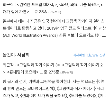
최근작 :
<완벽한 포도알 대가족>
,
<봐요, 봐요, 나를 봐요!>
,
<
해가 집에 가면>
… 총 38종
(모두보기)
일본에서 태어나 지금은 영국 런던에서 그림책 작가이자 일러스
트레이터로 활동하고 있다. 2019년 영국 월드 일러스트레이션상
(AOI World Illustration Awards) 최종 후보에 오르기도 했다.
쓰고 그린 책으로 『봐요, 봐요, 나를 봐요!』, 『해가 집에 가면』 등
이 있다.
옮긴이:
서남희
저자파일
신간알림 신청
최근작 :
<그림책과 작가 이야기 3>
,
<그림책과 작가 이야기 2
>
,
<흉내쟁이 코요테>
… 총 275종
(모두보기)
빵 굽기와 걷기, 여행과 그림책을 좋아한다. 지은 책으로는 《아이
와 함께 만드는 꼬마영어그림책》, 《그림책과 작가 이야기》 시리
즈가 있고, 《샘과 데이브가 땅을 팠어요》, 《모자를 보았어》, 《이
건 내 모자가 아니야》, 《아트 오브 에릭 칼》 등을 우리말로 옮겼