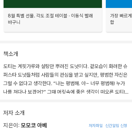
8월 특별 선물. 각도 조절 테이블 · 이동식 빨래
가장 빠르게
바구니
합
책소개
도티는 계핏가루와 설탕만 뿌려진 도넛이다. 겉모습이 화려한 슈
퍼스타 도넛들처럼 사람들의 관심을 받고 싶지만, 평범한 자신은
그럴 수 없다고 생각한다. “나는 평범해. 아~ 너무 평범해! 누가
나를 쳐다나 보겠어?” 그때 머릿속에 좋은 생각이 떠오른 도티!
과연 도티가 찾은 방법은 무엇일까?
저자 소개
지은이:
모모코 아베
저자파일
신간알림 신청