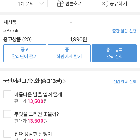
선물하기
공유하기
새상품
-
eBook
-
출간 알림 신청
중고상품 (20)
1,990원
중고
중고
중고 등록
알라딘에 팔기
회원에게 팔기
알림 신청
국민서관 그림동화 (총 313권)
신간알림 신청
아름다운 밤을 알려 줄게
판매가
13,500
원
무엇을 그리면 좋을까?
판매가
13,500
원
진짜 용감한 달팽이