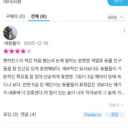
쓰기
마이리뷰
구매자 (0)
전체 (8)
메뉴
바람돌이
2005-12-16
팻허친스의 책은 처음 봤는데 눈에 잘띄는 분명한 색깔로 동물 친구
들을 참 친근감 있게 표현해놨다. 세부적인 묘사보다도 동물들의 기
본적인 특징을 잘 잡아 단순하게 표현한 그림이 3살 해아의 맘에 쏙
드나 보다. 반면 5살 된 예린이는 동물들의 표정같은 것보다는 얘기
의 내용에 더 집중한다.저 멀리 있는 숲이 너무 작아보여 그 숲에 가보
는 동물친구들이 점점 작아져서 없어질까봐 걱정하는 동물들의 생각
더보기
이 참 기발하다. 그냥 멀리있는건 작게보이는거야라는 말은 얼마나
공감 (
3
)
댓글 (4)
멋대가리 없는가? 근데 그런 어려운 원근법을 이 책은 참 참신하게
보여주고 있다. 도심에 살다보니 사실 아이들은 멀리 있는게 작게 보