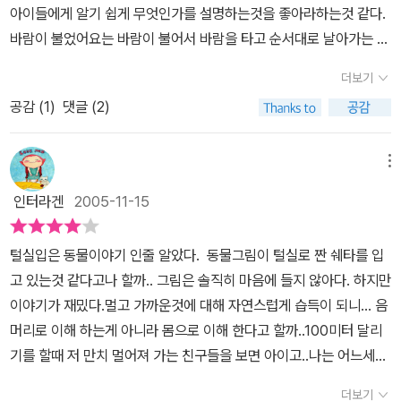
그림의 특징이라는데 이 책에도 그러한 점이 잘 살아 있다. 깔끔하다
아이들에게 알기 쉽게 무엇인가를 설명하는것을 좋아라하는것 같다.
작가의 정성을 엿볼수 있는 훌륭한 그림책입니다.
는 느낌을 주는 그림책~- 펫 허친즈의 책을 처음 접하는 것 같아 작가
바람이 불었어요는 바람이 불어서 바람을 타고 순서대로 날아가는 장
의 도서에 대해 검색을 해보니 'Rosie's walk'는 보지 못했으나 'Th
면들을 아주 재미있고 즐겁게 표현을 햇었는데,,이번작품에서는 아이
더보기
e Doorbell Rang'와 'Titch'를 통해 이 작가의 책을 접한 적이 있
들에게 멀어져 가면 사물이 작아져 보인다는것과 가까이 다가오면 사
다.
공감 (
1
)
댓글 (2)
물이 커진다는것을 일깨워주려고 한것이다.원근법 이렇게 어려운단
어는 아이들이 알기는 아직 어렵다. 지금도 아이들 시선에서 보면 멀
리서 아빠가 다가올때 아빠는 작다가 가까이 다가오면서 더 커진다고
메뉴
생각을 한다. 몇일전에 아빠를 마중나갔다가 아이가 하는말,,멀리서
인터라겐
2005-11-15
다가오는 아빠를 보고 아빠가 작아 라고 하더니 엄마 아빠가 점점 커
져 그러면서 마구 뛰어가는것이 아닌가,,이책을 보기 전이었다,그런
털실입은 동물이야기 인줄 알았다. 동물그림이 털실로 짠 쉐타를 입
데 그때이 상황이랑 비슷하다. 친구가 멀리 날아가는 부엉이 친구를
고 있는것 같다고나 할까.. 그림은 솔직히 마음에 들지 않아다. 하지만
보고 작아진다고 느끼는것,그 느낌을 이야기 아이들에게 이야기 해주
이야기가 재밌다.멀고 가까운것에 대해 자연스럽게 습득이 되니... 음
는것이겠지,,그런데 아이들을 위한 그림책이라서 그런지 화려한데 아
머리로 이해 하는게 아니라 몸으로 이해 한다고 할까..100미터 달리
이가 동물이 이쁘지 않단다,,이상해라고 말을 하니 참 난처하다,이럴
기를 할때 저 만치 멀어져 가는 친구들을 보면 아이고..나는 어느세월
때는 무어라 이야기를 해주어야 하나 하다가 사람마다 동물을 느끼는
에 저렇게 따라가나 싶을 정도로 점점이 되어 멀어질때 긴 한숨이 절
것은 다르니까 이그림을 그린 아저씨는 여우를 보고 이렇게 보였나봐
더보기