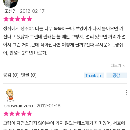
래의 크기다. 이들은 숲을 옮길 때마다 자신들의 모습이 작아졌다 커
조선인
2012-02-17
졌다 하는 줄 안다. 이들은 이에 대해 이상하다고 생각하지만 그 이유
는 알지 못한다. 우리는 그 이유를 다 안다. 원근법의 원리다. 그림에
생쥐에게 생쥐야. 너는 너무 똑똑하구나.부엉이가 다시 돌아오면 커
원근법의 원리를 사용하게 된 것도 르네상스에 시대에 이르러서라고
진다고 했잖아.그런데 원래는 볼 때만 그렇지, 멀리 있으면 거리가 멀
한다. 1400년대 초반에 조토와 브루넬레스키, 마사초 같은 화가들에
어서 그런 거야.근데 작아진다면 어떻게 될까?진짜 무서운데...생쥐
의해서다. 그리스 로마시대에도 원근법에 대한 말은 있었지만 이론으
야, 안녕~ 2학년 마로가.
로 정립되지 못했다고 한다. 그만큼 원근법이라는 원리가 학문적으로
설명된 것은 그리 오래되지 않았다는 얘기다. 그러니 이런 원리를 이
더보기
해하지 못한 동물들에게 그것은 아주 신기한 현상일 수 있다. 아이들
공감 (
0
)
댓글 (0)
도 이런 것에 호기심을 보일 수 있다. 우리가 무심코 지나칠 수 있는
것에 대해 의문을 제기하고 탐구하는 것이 바로 과학생활의 시작이
메뉴
다. 아이들의 이런 작은 관찰이나 발견 하나라도 칭찬해 주고 격려해
주어야 할 것이다. 이 세상에 그냥 존재하는 것은 없고 과학적으로 설
snowrainzero
2012-01-18
명되지 않는 것은 거의 없다고 한다. 항상 의문을 제기하고 궁금해 하
는 마음을 가져야 할 것이다. 글자의 마술도 느껴볼 수 있다. 글자를
그림이 자연스럽지 않아손이 가지 않았는데소재가 재미있어, 서호에
크게 하고 줄이는 것만으로도 생동감을 줄 수 있고 이야기의 흥미를