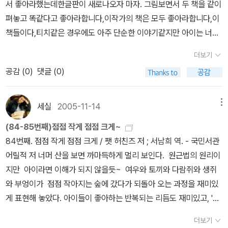
서 좋아라했는데한글판이 새로나오자 마자. 그림보면서 두 책을 같이
펴놓고 똑같다고 좋아라합니다,이작가의 책은 모두 좋아라합니다,이
책들이다,티치같은 경우에도 아주 단순한 이야기같지만 아이는 너무
좋은 모양이다,아마 자기라는느낌이 있어서 일것이다,바람이 불었어
더보기
는 너무넘 좋아라한다,요즘 글씨를 한자한자 배워가면서 이렇게 단순
공감 (
0
)
댓글 (0)
한 책들은 혼자 보면서 읽고 싶어한다,그리고 저기 두책은 그동안 보
아오던 그림이랑은 차이가 있지만 그래도 자주 본다,,재미있다고 한
다,동시집입니다,요즘 제가 동시가 너무 좋습니다,시란것이 너무너무
세실
2005-11-14
메뉴
재미있더라구요,그냥 느낌을 적었는데 그것이 어찌 그리 마음속에 쏙
(84-85번째)점점 작게 점점 크게~
와닿는지,,아주 재미있는 동시집입니다,검은고양이 네로네로라는 노
84번째. 점점 작게 점점 크게 / 팻 허친즈 저 ; 서남희 역. - 국민서관
래가 생각나게 하는 책입니다,그런데 제가 고양이를 좋아라하지 않아
어릴적 저 너머 산을 보면 까마득하게 멀리 보인다. 원근법의 원리이
서요,왜 고양이는 영물이라고 하지 않나요,저는 정말로 고양이가 싫
지만 아이라면 이해가 되지 않을듯~ 여우와 토끼와 다람쥐와 생쥐
습니다,만일 음식물쓰레기를 버리러 갔는데그곳에 고양이가 있으면
와 부엉이가 점점 작아지는 숲에 갔다가 되돌아 오는 과정을 재미있
그냥 돌아올정도입니다,이책속에 네로는 영물이 맞습니다,음,,검은털
게 표현해 놓았다. 아이들이 좋아하는 반복되는 리듬도 재미있고, '불
을 가진 네로 그것도 우리가 말하는 소위재수없는날 태어난 네로,그
불' '볼볼' '뽈뽈' 같은 다양한 의태어를 읽는 즐거움도 크다. 85번째.
의 활약상을 들여다 보세요,,
더보기
엄마, 놀다 올게요! / 팻 허친즈 저 ; 서남희 역. - 국민서관 언뜻 <엄