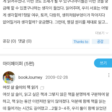
게 읽어주었다. 이런 것도 소재가 될 수 있구나아이들은 이런 것을 궁
고조시킬 수 있다. 세상에 존재하는 모든 것이 신기하고 흥미롭다.
금해 할 수 있겠구나하는 생각이 들었다. 읽어주며, 우리 서호는 어떻
게 생각할까?정말 여우, 토끼, 다람쥐, 생쥐처럼부엉이가 작아지다
없어질거라 생각할까? 궁금했다. 그런데, 웬걸 원리를 제대로 알고
있는건지,그리고 어떻게 알았는지저 나름대로 답을 한다. ' 아니야, 가
더보기
까이 가면 다시 커져 '그런다. 요녀석 어떻게 알았지... 그러고는 잘 모
공감 (
0
)
댓글 (0)
르는 엄마에게 알려주려는 듯 ' 엄마 뒤에봐 숲이 작아졌지? 다시 가
면 커질거야 ' 난 그냥 웃지요.
쓰기
마이페이퍼 (5편)
bookJourney
2009-02-28
메뉴
여섯 살 슬이의 책 읽기
여섯 살 슬이, 읽고 싶은 책과 그렇지 않은 책을 분명하게 구분하여 말
하고, 책 읽는 동안 이런저런 말이 많아졌다. 덕분에 함께 책을 읽는
데 들어가는 시간도 길어졌고 ...2월 3~4주, 우리 둘이 함께 읽었던