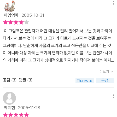
인다는 실감을 잘 못한다. 뭐든지 높은 건물에 가려 작게 보여야 할게
메뉴
아예 안보이니.... 그리고 이런것들을 신경써서 얘기해줘야겠다는 생
아영엄마
2005-10-31
각조차 사실 해본적이 없다.이 책을 처음 보여줬을 때 예린이는 별 관
심이 없었다. 이 책의 상황설정이 이해가 안가는듯... 도대체 무슨 얘
이 그림책은 관찰자가 어떤 대상을 멀리 떨어져서 보는 것과 가까이
기야 하는 식으로 쳐다보고는 그 뿐...그래도 잘보이는데 책을 계속 놔
다가가서 보는 것에 따라 그 크기가 다르게 느껴지는 것을 보여주는
뒀더니 다른 책 보면서 한번씩 들춰보는 것 같더니 한번은 다시 읽어
그림책이다. 단순하게 사물의 크기의 크고 적음만을 비교해 주는 것
달랜다. 몇번을 그러더니 '아 멀리있으면 작게 보이는거야 엄마? 사실
이 아니라 대상 자체는 크기의 변화가 없지만 이를 보는 관찰자 사이
은 동물친구들이 없어지는게 아니고 멀어서 잘 안보이는거지? 아!!
의 거리에 따라 그 크기가 상대적으로 커지거나 작아져 보이는 이치
그렇구나~~아~~' 그 이후로 예린이와 밖에 나가면 '예린아 저 멀리
가 이야기 속에 녹아 있는 것이다. 처음에 여우, 토끼, 다람쥐, 생쥐가
있는 산에 나무좀 봐. 산에 나무는 정말로는 작은게 아닌데 멀리 있으
더보기
숲가에서 들판 너머 숲을 볼 때에는 숲이 생쥐보다 작게 보인다. 그런
니까 작아보이지?' 하면서 주변의 사물을 새롭게 볼수 있는 계기를 만
공감 (
3
)
댓글 (3)
데 부엉이가 그 숲으로 날아가고, 다른 동물들이 보기에는 그 쪽으로
들어줬다.그럼 3살 해아는? 아직도 이해가 안된다. '엄마 동물친구들
날아가는 부엉이 역시 점점 작아져 없어질 것처럼 보이는 것이다. 한
이 왜 없어져?' 없어지는게 아니라고 백날 얘기해도 다음날 다시 묻는
동물이 뒤쫓아 가면 그 동물도 작아지니 또 다른 동물이 애가 달아 또
메뉴
다. '엄마 동물친구가 왜 없어져?' ^^
쫓아가고.... 마지막으로 남은 건 생쥐로 다람쥐마저 자꾸 작아져 없
박지현
2005-11-28
어져 버릴 것 같아 걱정이 되어 쫓아가는데 숲으로 다가갈수록 숲이