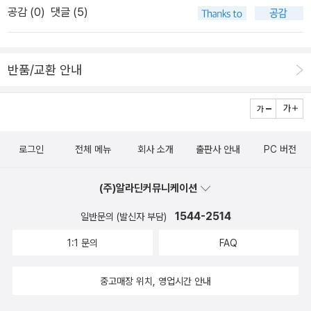
공감 (
0
)
댓글 (5)
마 잃은 아기참새>가 떠오른다. 그 책은 분위기가 좀 우울했는데, 이
책은 친구들이 여럿이 다닌거라 그런지 참 밝다. 돼지랑 양이랑 송아
지와 망아지가 만나서 신나게 놀다가 엄마 품으로 돌아간다는 이야기
반품/교환 안내
~~~ 어릴때는 이렇게 친구들과 어울려서 뛰어놀아야 하는데, 갑
자기 놀 시간이 없는 우리애가 오버랩 되었다.
로그인
전체 메뉴
회사 소개
출판사 안내
PC 버전
(주)알라딘커뮤니케이션
1544-2514
일반문의 (발신자 부담)
1:1 문의
FAQ
중고매장 위치, 영업시간 안내