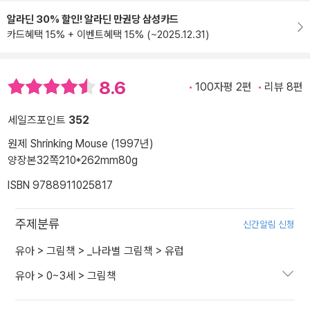
알라딘 30% 할인! 알라딘 만권당 삼성카드
카드혜택 15% + 이벤트혜택 15% (~2025.12.31)
8.6
100자평 2편
리뷰 8편
세일즈포인트
352
원제 Shrinking Mouse (1997년)
양장본
32쪽
210*262mm
80g
ISBN 9788911025817
주제분류
신간알림 신청
유아
>
그림책
>
_나라별 그림책
>
유럽
유아
>
0~3세
>
그림책