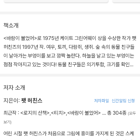
책소개
<바람이 불었어>로 1975년 케이트 그린어웨이 상을 수상한 작가 팻
허친즈의 1997년 작. 여우, 토끼, 다람쥐, 생쥐. 숲 속의 동물 친구들
이 날아가는 부엉이를 보고 깜짝 놀란다. 하늘을 날고 있는 부엉이는
점점 작아지고 있는 것이다! 동물 친구들은 의기투합, 크기를 확인하
기 위해 부엉이를 좇는다. 그리고 부엉이를 쫓아갈수록 건너편 숲이
점점 커지고 있음을 알게 된다.
저자 소개
동물들의 크기 비교를 통해 큰 것과 작은 것에 대한 인식을 키울 수 있
지은이:
팻 허친스
저자파일
신간알림 신청
도록 한 그림책. 다양한 무늬와 실제 동물 피부를 상징적으로 표현한
최근작 :
<로지의 산책>
,
<티치>
,
<바람이 불었어>
… 총 304종
(모두
선명한 그림이 눈에 띈다. 가까이 있고 멀리 있음에 따라 활자의 크기
보기)
를 달리한 타이포그라피로 상황을 극적으로 전개해 나간다. 의성어와
어린 시절 팻 허친스가 처음으로 그림에 흥미를 가지게 된 것은 스케
의태어를 잘 살린 번역이 읽는 맛을 한껏 돋구었다.