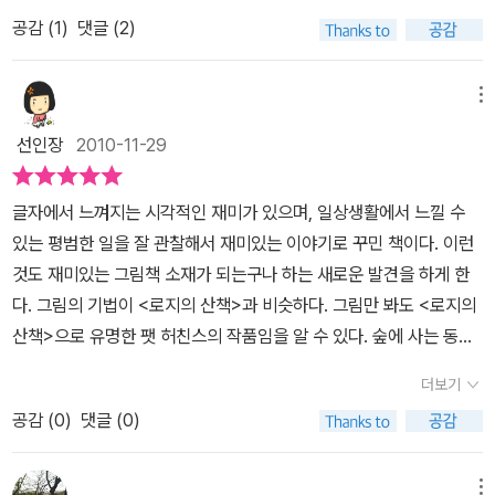
로 나오면서 죽기 살기로 뛰게 되는데 이 책이 딱 그렇다고 할까..멀어
했더니 고개를 끄덕인다, 그래도 자기 마음에는 안든단다,,음,,그래도
공감 (
1
)
댓글 (2)
지는 동물친구가 점점 작아지니깐 저러다 작은 점이 되어서 사라지는
조금 크면 혼자서 이책을 읽겠지,그럴때의 느낌은 어떨지 궁금하다,,
게 아닐까 싶어 불안하기도 하고 찾으러 간 친구도 점점 작아지니 나
재미있는 표현도 있고 그래도 즐겁게 읽었다,,,
라도 ?아가서 잡아 줘야 할것 같고...재밌게 표현을 했다.. 불불 볼볼
메뉴
뽈뽈 뽀르르 뽈뽈 다 귀엽게 들린다.. 이 부분을 좀 과장되게 일어 주
선인장
2010-11-29
면 아이가 자지러지게 웃는다.. 이제 말을 배우기 시작하는 조카는 이
렇게 반복되는 소릴 들으면 깔깔거리고 웃는데 웃는 모습이 이쁘고
글자에서 느껴지는 시각적인 재미가 있으며, 일상생활에서 느낄 수
귀여워서 오버한다... 열심히 날고 뛰어준 부엉이 여우 토끼 다람쥐 생
있는 평범한 일을 잘 관찰해서 재미있는 이야기로 꾸민 책이다. 이런
쥐.. 모두 수고했어!!! 행복한 하루를 L.J.Y
것도 재미있는 그림책 소재가 되는구나 하는 새로운 발견을 하게 한
다. 그림의 기법이 <로지의 산책>과 비슷하다. 그림만 봐도 <로지의
산책>으로 유명한 팻 허친스의 작품임을 알 수 있다. 숲에 사는 동물
들의 이야기다. 여우, 토끼, 다람쥐, 생쥐, 부엉이가 나온다. 자신들이
더보기
있던 숲에서 동물들이 한 마리씩 들판 너머 숲으로 옮겨갈 때 잘 살펴
공감 (
0
)
댓글 (0)
보니 동물들이 점점 작아지는 것이다. 동물들은 자기들이 진짜로 작
아진다고 생각하며 놀란다. 하지만 자기가 직접 맞은편 숲으로 가보
니 작아졌던 숲도 원래대로 커지고 동물들도 결코 작아지지 않고 원
메뉴