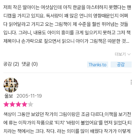
커져 보이고, 이에 자신이 작아진다고 생각한다. 안그래도 쪼그만 생
저희 작은 딸아이는 여섯살인데 아직 한글을 마스터하지 못했다는 핸
쥐가 더 작아지면 어쩌라고...@@ 숲에 도착하여 다른 동물을 만나고
디캡을 가지고 있지요. 독서량이 꽤 많은 언니의 영향때문인지 어쩌
서야 자신이 작아진 것이 아니라는 걸 알게 된다. 그런데 이번에는 자
다 읽어달라고 가지고 오는 그림책이 제 수준을 훨씬 뛰어넘는 것들
신들의 보금자리 숲이 작아졌다. 어떡할까? ^^ 멀어지면 작아져 보이
입니다. 그러니, 내용도 아이의 흥미를 크게 일으키지 못하고 그저 책
고, 다시 돌아오면 제 크기 그대로이고... '부엉이가 돌아오면 그대로
제목이나 손가락으로 짚으면서 읽으니 아이가 그림책은 따분한 것이
일 거야.' 라는 생쥐의 말이 정답이네~ 본문을 보니 영유아들에게 부
라는 인상을 가지고 있지요. 그런 저희 아이에게 이 책은 여러가지 장
담이 없을 정도의 글 분량에, 반복된 어구-언어능력을 키우는데 도움
더보기
점을 가지고 있습니다.첫째, 저희 아이는 멀리 있는 것은 작게 보인다
이 되는-를 사용하고 있다. (참고로 '동일한 단어나 어구의 반복은 소
공감 (
2
)
댓글 (0)
는 원리를 알고 있습니다. 그러니 이 책에 나오는 동물 친구들이 멀리
리와 의미를 연결하는 뇌의 특정한 신경회로를 강화시킨다.'고 함...출
뛰어가는 다른 동물들을 보고 작아져서 없어질까봐 걱정하는 것을 보
처:<우리 아이 머리에선 무슨 일이 일어나고 있을까?/리즈 엘리엇/
고 저희 아이 스스로 우쭐해 합니다. 그런 쉬운 것도 모르냐고 비웃기
메뉴
궁리> 14. 언어와 뇌 발달 중에서) 그리고 각 동물의 쫓아가는 모양
까지 하지요.둘째, 그림책에 맛을 들이기 시작하는 네다섯살 아이들
새를 의성어로 표현하고 있는데 움직임의 크기에 차이가 느껴지도록
울보
2005-11-19
에게 좋은 그림책 같습니다. 그래서 그림책의 전체적인 내용이 반복
불불~, 볼볼~ 같이 달리 하고 있다. 표지 그림에서 볼 수 있듯 사실적
적으로 이루어지니까 아이가 몇 번 혼자서 책을 읽다보면 한글을 익
인 묘사보다는 동물들 모두 같은 형태의 초롱 이는 커다란 눈망울에,
색상이 그동안 보았던 작가의 그림이랑은 조금 다르다,이책을 보기전
히고 그림책을 자신있게 읽는데 도움이 됩니다.셋째, 책의 제목부터
동물의 털들을 규칙적인 형태로 상징적으로 표현해 놓아 일견 인형
에 류는 이작가의 작품으로 '티치' '바람이 불었어요'를 먼저 읽었다,티
시작해서 안의 내용에서도 글자가 작아졌다 커졌다 하니까 어린 아이
같은 느낌이 들기도 한다. 넓고 흰 여백, 단순하고 깔끔한 선이 작가의
치라는 책에서는 크다. 작다. 라는 의미를 많이 배웠다 작가가 이렇게
들에게는 원근법의 원리를 익히게 해줍니다. 또한 삽화 하나 하나에