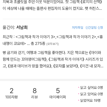
치북과 초콜릿을 주던 이웃 덕분이었어요. 첫 그림책 《로지의 산책》
이 세상에 나올 때에는 출판사 편집자의 도움이 컸지요. 팻 허친스의
재능과 열정을 알아보고, 길고 지루한 이야기를 글과 그림이 역동적
으로 상호작용하는 놀라운 그림책으로 탈바꿈 시킬 수 있도록 이끌어
옮긴이:
서남희
저자파일
신간알림 신청
준 거예요. 팻 허친스는 1975년에 《바람이 불었어》로 ‘케이트 그린
어웨이 상Kate Greenaway Award’을 받았으며 《티치》, 《생일 축
최근작 :
<그림책과 작가 이야기 3>
,
<그림책과 작가 이야기 2>
,
<흉
하해, 샘!》, 《로지의 병아리》 등 40여 권이 넘는 그림책과 동화책을
내쟁이 코요테>
… 총 275종
(모두보기)
펴냈어요. 그녀의 작품에는 언제나 어린이에 대한 깊은 애정과 빛나
빵 굽기와 걷기, 여행과 그림책을 좋아한다. 지은 책으로는 《아이와
는 유머 감각, 그리고 스토리텔러로서의 기지가 넘친답니다.
함께 만드는 꼬마영어그림책》, 《그림책과 작가 이야기》 시리즈가 있
고, 《샘과 데이브가 땅을 팠어요》, 《모자를 보았어》, 《이건 내 모자가
아니야》, 《아트 오브 에릭 칼》 등을 우리말로 옮겼다.
읽고 싶어요 0명
2
8
5
읽고 있어요 0명
100자평
리뷰
마이페이퍼
읽었어요 19명