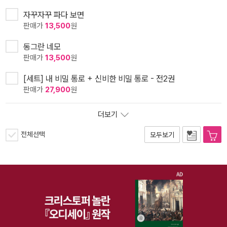
자꾸자꾸 파다 보면
판매가
13,500
원
동그란 네모
판매가
13,500
원
[세트] 내 비밀 통로 + 신비한 비밀 통로 - 전2권
판매가
27,900
원
더보기
전체선택
모두보기