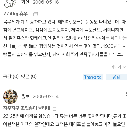
기인
2006-05-18
y Mice>>.숫자 세는 것보다는 그림 속에 숨어있는 고양이 찾기에 더
바쁘다.DK의 책 <<Caterpillar's Wish>>. 영어를 몰라도 내용을
77.4kg 휴우...
제대로 파악하는 것을 보니, 역시 그림은 만국 공용어인 모양이다. 애
몸무게가 계속 증가하고 있다. 왜일까. 오늘은 운동도 다녀왔는데. 아
벌레가 나비가 되어 다른 친구들과 함께 날아가는 마지막 장을 보며,
침에 콘프레이크, 점심에 도미노피자, 저녁에 맥도날드, 세미나하면
'달팽이는 못 나는데 어떻게 하느냐?'고 묻는 것은 어쩜 오빠와 그리
서 딸기쥬스와 핫케이크.안 찔리가 있나!!!<<삼천리>>읽는 세미나는
같은지. ^^달팽이는 짝을 만난 것 같으니 괜찮지 않을까?<<From H
선배들, 선생님들과 함께하는 것이라서 얻는 것이 많다. 1930년대 사
ead to Toe>>. 책에 나오는 동물들의 동작 하나하나를 따라한다.
람들의 일상사를 읽으면서, 당시 사회주의 민족주의자들을 아우르려
온 몸으로 보는 그림책~.몇 권 더 있었던 것 같은데, 기억이 가물가물
고 노력했던 김동환의 모습들.그리고 15년 가량 한국문학을 공부해
더보기
하다. 다음에 써야지 .... ^^;;
온 선생님들과 선배들의 모습들. 배울 것이 많은 세미나이다. 그런데,
공감 (
0
)
댓글 (0)
세미나하면서 계속 뭘 먹게 된다. 다음주에는 또 몸을 만들어오라고
한다.이번주 금-토요일. 애인과 여행. 와인과 맛있는 것들을 먹을
듯. 다음주 수요일. 지도교수와 죽어라 마실듯.다음주 목요일. 세미나
울보
2006-02-14
메뉴
팀과 죽어라 마실듯.다음주 토요일. 박사시험. 시험본 사람들과 죽어
자꾸자꾸 초인종이 울리네
라 마실듯.드디어 다음주에는 80kg 대 돌파?.... 설마.... 아. 내일은
23-25번째,이책을 읽었습니다,류는 너무 너무 좋아라합니다,류가 좋
박사 면접. 9시반부터. 쩝.
아한책은 이책의 원작인데요 그책은 테이프를 틀어놓고 따라 들으면