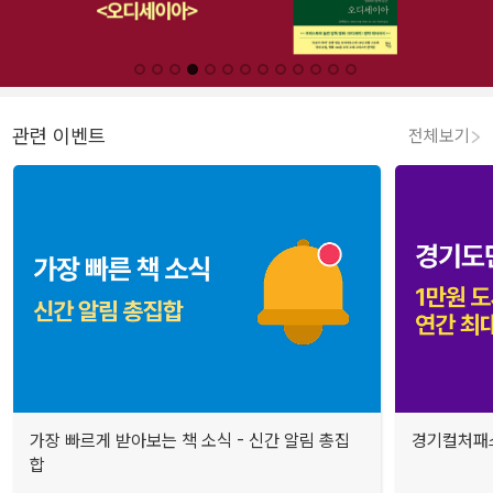
관련 이벤트
전체보기
가장 빠르게 받아보는 책 소식 - 신간 알림 총집
경기컬처패스
합