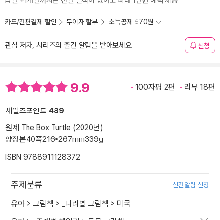
급월 +1개월까지는 전월 실적이 없어도 최대 1만원 혜택 제공
카드/간편결제 할인
무이자 할부
소득공제 570원
관심 저자, 시리즈의 출간 알림을 받아보세요
신청
9.9
100자평 2편
리뷰 18편
세일즈포인트
489
원제 The Box Turtle (2020년)
양장본
40쪽
216*267mm
339g
ISBN 9788911128372
주제분류
신간알림 신청
유아
>
그림책
>
_나라별 그림책
>
미국