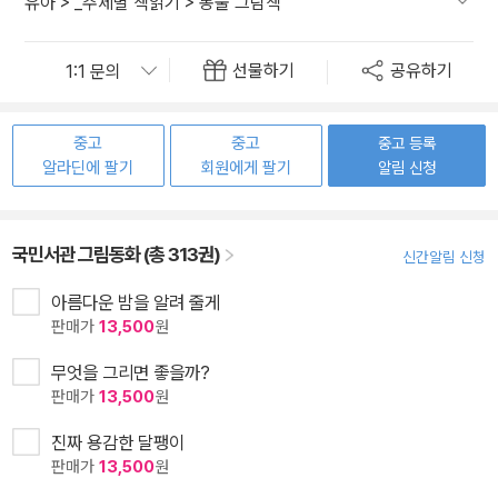
유아
>
_주제별 책읽기
>
동물 그림책
선물하기
공유하기
중고
중고
중고 등록
알라딘에 팔기
회원에게 팔기
알림 신청
국민서관 그림동화 (총 313권)
신간알림 신청
아름다운 밤을 알려 줄게
판매가
13,500
원
무엇을 그리면 좋을까?
판매가
13,500
원
진짜 용감한 달팽이
판매가
13,500
원