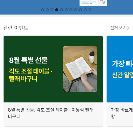
관련 이벤트
전체보기
8월 특별 선물. 각도 조절 테이블 · 이동식 빨래
가장 빠르게
바구니
합