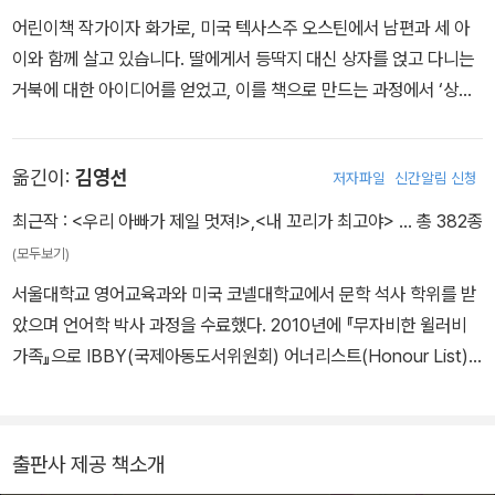
어린이책 작가이자 화가로, 미국 텍사스주 오스틴에서 남편과 세 아
이와 함께 살고 있습니다. 딸에게서 등딱지 대신 상자를 얹고 다니는
거북에 대한 아이디어를 얻었고, 이를 책으로 만드는 과정에서 ‘상자
거북(box turtle)’이라는 종류의 거북이 있다는 것을 알게 되었습니
다. 자기 자신을 찾아가는 모험과 우정을 그린 《상자거북》은 다양한
옮긴이:
김영선
저자파일
신간알림 신청
매체에서 호평을 받았습니다. 로더가 쓰고 그린 책으로는 《루시와
끈》이 있으며, 아이들에게 긍정적인 영향을 줄 수 있는 책을 만들기
최근작 :
<우리 아빠가 제일 멋져!>
,
<내 꼬리가 최고야>
… 총 382종
위해 지금도 고심하고 노력하고 있습니다.
(모두보기)
서울대학교 영어교육과와 미국 코넬대학교에서 문학 석사 학위를 받
았으며 언어학 박사 과정을 수료했다. 2010년에 『무자비한 윌러비
가족』으로 IBBY(국제아동도서위원회) 어너리스트(Honour List)
번역 부문 상을 받았다. 어린이와 청소년을 위한 책을 우리말로 옮기
는 일에 힘쓰고 있으며, 200여 권을 우리말로 옮겼다. 옮긴 책으로
『메리와 마녀의 꽃』, 『늑대 숲 모험』, 『루도와 별에서 온 말』, 『제로니
출판사 제공 책소개
모의 환상 모험』, 『물의 아이들』, 『구덩이』, 『세상에서 가장 완벽한 교