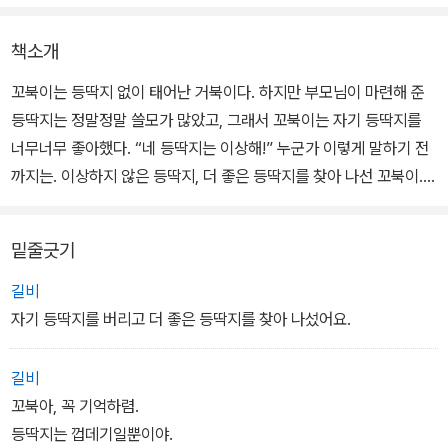
책소개
꼬북이는 등딱지 없이 태어난 거북이다. 하지만 부모님이 마련해 준
등딱지는 정말정말 쓸모가 많았고, 그래서 꼬북이는 자기 등딱지를
너무너무 좋아했다. “네 등딱지는 이상해!” 누군가 이렇게 말하기 전
까지는. 이상하지 않은 등딱지, 더 좋은 등딱지를 찾아 나선 꼬북이.
꼬북이는 과연 주변에서 이상하지 않다고 할 만한 등딱지, 자기에게
꼭 맞는 등딱지를 찾을 수 있을까? 자기 자신에 대한 깨달음, 우정, 사
밑줄긋기
고의 전환과 바른 태도에 대한 소중한 이야기다.
길비
자기 등딱지를 버리고 더 좋은 등딱지를 찾아 나섰어요.
길비
꼬북아, 꼭 기억하렴.
등딱지는 껍데기일뿐이야.