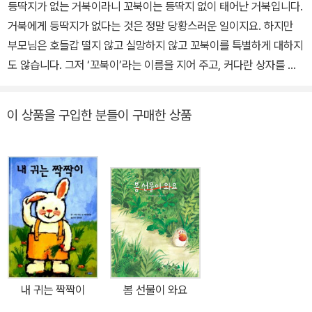
등딱지가 없는 거북이라니 꼬북이는 등딱지 없이 태어난 거북입니다.
거북에게 등딱지가 없다는 것은 정말 당황스러운 일이지요. 하지만
부모님은 호들갑 떨지 않고 실망하지 않고 꼬북이를 특별하게 대하지
도 않습니다. 그저 ‘꼬북이’라는 이름을 지어 주고, 커다란 상자를 구
해 와 꼬북이의 등에 얹어 줄 뿐입니다. 그리고 말합니다. 껍데기보다
중요한 것은 속이라고. 그런 태도와 말은 꼬북이의 마음을 안심시켜
이 상품을 구입한 분들이 구매한 상품
줍니다. 말 한마디의 힘 남들에게서 아무 말도 듣지 않았을 때는, 그러
니까 누군가가 지적하기 전까지만 해도 꼬북이는 자기의 등딱지가 정
말정말 마음에 들었어요. 하지만 “네 등딱지는 이상해!”라는 말을 듣
는 순간, 갑자기 마음이 변합니다. 등딱지가 커서 좋다고 생각했는데
이제는 등딱지가 큰 게 싫습니다. 생긴 것도 이상해 보이고요. 말 한마
디에 꼬북이의 세계는 완전히 달라져 버립니다. 껍데기보다 중요한
것 꼬북이는 등딱지를 버리고 새 등딱지를 찾아 나섭니다. 아마도, 주
변에서 좋은 평가를 들을 만한, 그런 등딱지를 찾아서요. 주변의 기준
에 맞추기 위해 얼마간의 희생이나 인내도 감수할 각오가 되어 있지
내 귀는 짝짝이
봄 선물이 와요
만, 이 세상에 꼬북이에게 맞는 등딱지는 아무래도 없는 것 같습니다.