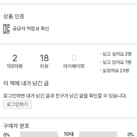
이제 모든 것을 포기한 꼬북이. 이때 친구인 소라게가 자신의 껍데기
를 벗어 내밉니다. 자기에게도 하나밖에 없는, 자신을 지켜 주는 그 껍
상품 인증
데기를요. 직관적이고 유머러스한 그림과 깊이 있으면서도 쉬운 메시
지 <상자거북>은 자기 자신을 알아가는 과정에서 알게 되는 우정의
공급자 적합성 확인
소중함과 인생의 교훈을 자연스럽게 녹여 낸 작품으로, 직관적이고
유머러스한 그림과 깊이 있으면서도 쉬운 메시지는 책에 대한 재미를
느끼게 해 줍니다. 어떤 모습이든 자신을 사랑하고, 상대를 인정하는
읽고 싶어요 2명
2
18
0
읽고 있어요 1명
꼬북이와 소라게, 그리고 꼬북이의 부모님을 지금 바로 만나 보세요!
100자평
리뷰
마이페이퍼
읽었어요 23명
이 책에 내가 남긴 글
로그인하면 내가 남긴 글과 친구가 남긴 글을 확인할 수 있습니다.
로그인하기
구매자 분포
10대
0%
0%