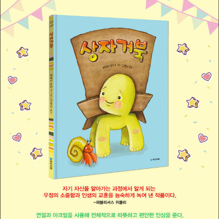
실』, 『수상한 진흙』, 『수요일의 전쟁』 등이 있으며, 『로빈슨 크루소』,
『검은 고양이』, 『동물농』, 『여자로 변한 거 아니야?』, 『Someday 섬
데이』, 『The Boy 얼굴을 잃어버린 소년』, 『보물섬』, 『소녀의 소녀에
의한 소녀를 위한 사회운동 안내서 Girls Resist!』 등을 비롯해 여러
고전을 완역했다.