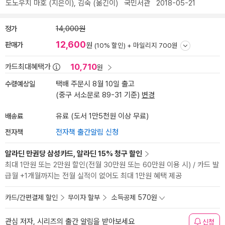
도노우치 마호
(지은이),
김숙
(옮긴이)
국민서관
2018-05-21
정가
14,000원
12,600
판매가
원
(10% 할인) +
마일리지 700원
10,710
카드최대혜택가
원
수령예상일
택배 주문시 8월 10일 출고
(중구 서소문로 89-31 기준)
변경
배송료
유료 (도서 1만5천원 이상 무료)
전자책
전자책 출간알림 신청
알라딘 만권당 삼성카드, 알라딘 15% 청구 할인
최대 1만원 또는 2만원 할인(전월 30만원 또는 60만원 이용 시) / 카드 발
급월 +1개월까지는 전월 실적이 없어도 최대 1만원 혜택 제공
카드/간편결제 할인
무이자 할부
소득공제 570원
관심 저자, 시리즈의 출간 알림을 받아보세요
신청