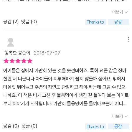
은 세상을 담고 있는 책이에요 비가 개었어요.비가 그치면서 책이 시
더보기
작이 됩니다작가가 일본 사람이라는게 그림에서부터 느껴지는데요창
공감 (
2
)
댓글 (0)
문에 걸려있는 작은 인형이 테루테루보즈라는 맑은 날씨를 불러온다
는 뜻의 인형이래요~처마밑에 이 인형을 바르게 걸어두면 날씨가 맑
게 개고요거꾸로 매달아 놓으면 비를 부르는 인형이랍니다 후쿠는 비
메뉴
가 그치길 기다렸나봐요~! 비가 그치고 나니 집앞 길가에 물웅덩이
행복한 콩순이
2018-07-07
가 하나 생겼네요~그림책 속 친구 후쿠가 다 비춰질 정도로 커다랗네
요!매일 후쿠는 집앞 물웅덩이에서 웅덩이속에 비친 아름다운 세상을
아이들은 집에서 가만히 있는 것을 못견뎌하죠. 특히 요즘 같은 장마
바라본답니다 '오늘은 뭐 봤어?'후쿠가 물 웅덩이에게 물어요! 물
철엔 더 더군다나 아이들이 지루해하기 쉽지 않을까 싶어요. 밖에서
속 소금쟁이도 보고 무지개도 보고 센 바람에 후드득 떨어진 나뭇잎
마음껏 뛰어놀고 주변의 자연도 관찰하고 해야 하는데 그럴 수 없으
도 보이네요~처음엔 후쿠도 다 비춰질 정도로 커다랗 물웅덩이가 시
니까요. 이 책은 비가 그친 후 물웅덩이가 생긴 걸 들여다 보는 아이로
간이 갈 수록 점점 작아지는거 느끼셨나요?!물웅덩이에 비친 세상도
부터 이야기가 시작됩니다. 가만히 물웅덩이를 들여다보는데 어디선
보여주지만시간이 갈 수록 물웅덩이가 자연스럽게 작아진다는 과학
가 비켜달라는 이야기를 하네요. 바로 물웅덩이가 뭔가를 봐야한다면
적 내용도 가지고 있어서엄마가 아이게게 과학적인 접근을 시도해 볼
더보기
서 말이죠. 물웅덩이가 본 세상은 어떤 걸까 아이의 눈에도 호기심이
수 도 있겠어요! 점차 점차 작아진 물웅덩이 더이상 세상을 담아낼
공감 (
0
)
댓글 (0)
가득한 것 같아요. 물웅덩이는 알록달록 일곱 색깔의 무지개를 보고
수가 없내요~ 후쿠는 그동안 물웅덩이로 바라본 세상을 생각하며