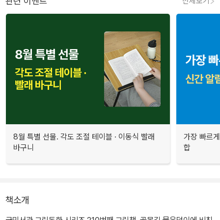
관련 이벤트
전체보기
8월 특별 선물. 각도 조절 테이블 · 이동식 빨래
가장 빠르게
바구니
합
책소개