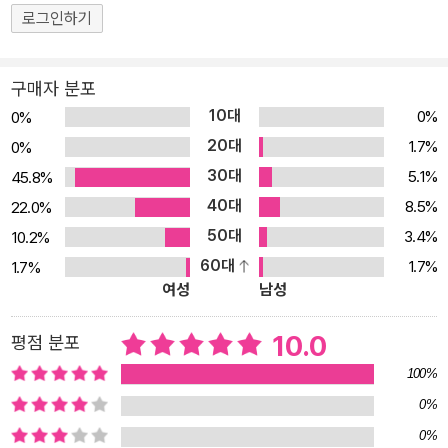
로그인하기
쿠더러 조용히 좀 해 달라고 부탁까지 할 정도로요. 그렇게 고요하게
가라앉은 물웅덩이가 본 세상은 무엇일까요? 물웅덩이가 가장 먼저
본 세상은 하늘에 걸린 무지개입니다. 마치 물웅덩이의 탄생을 축하
구매자 분포
라도 하는 듯합니다. 다음 날, 후쿠는 물웅덩이를 찾아가 묻습니다.
10대
0%
0%
“오늘은 뭐 봤어?” “오늘은 비행기를 봤어.” 날마다 후쿠는 물웅덩이
20대
1.7%
0%
를 찾아오고 그때마다 물웅덩이는 자신이 본 풍경을 이야기합니다.
30대
5.1%
45.8%
하루는 소금쟁이를 구경하는 아이들을 보기도 하고, 또 하루는 해 질
40대
8.5%
22.0%
녘 집으로 돌아가는 새들을 보기도 하고요. 어떤 날은 바람이 나뭇잎
50대
3.4%
10.2%
을 데려와서 방해하기도 하지만, 물웅덩이는 하루도 쉬지 않고 부지
60대
1.7%
1.7%
런히 주변의 풍경들을 담습니다. 그러는 동안 물웅덩이는 점점 줄어
여성
남성
들고 마침내 몸피가 얼마 남지 않았을 때 물웅덩이는 이제껏 본 풍경
들을 하나하나 추억처럼 떠올려봅니다. 그리고 마지막 작별인사를 고
10.0
평점 분포
하죠. “안녕! 비 오면 우리 다시 만나!” 그런데 왠지 작별이 슬프거나
100%
애잔하지 않습니다. 다시는 볼 수 없는 영원한 이별이 아니라 언제든
0%
비가 그치면 만날 수 있는 색다른 친구임을 알기 때문이죠. 그래서 이
0%
책을 읽은 아이들은 이별에 대한 남다른 생각도 하고, 비 오는 날이면