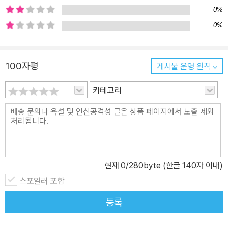
물웅덩이를 만날 생각에 조바심내며 비가 그치기를 기다릴 거랍니다.
0%
▶ 일상의 소중함을 일깨우는 시간 그동안 물웅덩이가 본 세상은 사
0%
실 별거 아닙니다. 우리가 일상에서 흔히 만날 수 있는 것들이죠. 너무
소소해서 눈길조차 주지 않았던 것들이요. 그런데 이 풍경들이 물웅
100자평
게시물 운영 원칙
덩이를 통해 새삼스러울 뿐만 아니라 소중하게 다가옵니다. 그것은
어쩌면 물웅덩이가 ‘유한한’ 존재라서 그런지도 모릅니다. 얼마 남지
카테고리
않은 동안 만나는 사물 하나하나 풍경 하나하나가 물웅덩이한테는 얼
마나 소중하고 값질까요. 물웅덩이가 밤하늘 별들을 본 것을 마지막
으로 다음 날은 아무것도 보지 않고 그동안 본 것들을 다 떠올려 보는
장면은 그래서 경건하기까지 합니다. 이처럼 이 책은 우리가 예사로
보면서 눈여겨보지 않는 일상의 풍경을 군더더기 없는 문장과 소박한
현재
0
/280byte (한글 140자 이내)
그림으로 그려내고 있습니다. 아이들은 물론이고 일상이 지루하고 남
스포일러 포함
루하다고 느껴진다면 이 책을 읽어보길 권합니다. 물웅덩이가 전하
는, 비 그친 뒤 맑게 갠 하늘만큼이나 투명하고 담백한 이야기가 내 마
등록
음에 잔잔한 물결을 일으키며 일상의 소중함을 일깨워줄 것입니다.