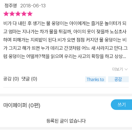
갔어요.그때 물웅덩이가 비켜달라고 말을 하네요~ 후쿠때문에 잘 안
네? 아~ 필명이구나. 그리고 이어지는'그렇구나~', '역시!'라는 감탄
정주영
2018-06-13
보인다고... 뭐가 안보인다는걸까요?궁금한 후쿠가 '뭐가 보이는데'
사의 연발. 오늘도 행복한 그림책 읽기! 투명 한지입니다.
라고 물었어요.물웅덩이는 알록달록 일곱색깔 무지개를 봤다고 대답
비가 다 내린 후 생기는 물 웅덩이는 아이에게는 즐거운 놀이터가 되
해주네요~다음날도 가서 오늘은 뭘 봤냐고 묻자 오늘은 비행기를 봤
고 엄마는 지나가는 차가 물을 튀길까, 아이의 옷이 젖을까 노심초사
다고...매일 매일 가서 묻는 후쿠에게 소금쟁이를 들여다보는 아이들,
하며 피해가는 지뢰밭이 된다.비가 오면 점점 커지던 물 웅덩이는 비
날아가는 새들, 까만고양이, 작은별등을 보았다고 이야기해줘요.그러
가 그치고 해가 뜨면 누가 데리고 간것처럼 어느 새 사라지고 만다.그
곤 그 다음날은 아무것도 보지 못하고 지금까지 본것들을 떠올려보고
럼 웅덩이는 어떨까?책을 읽으며 우리는 사고의 확장을 하고 상상을
있노라고 답해준답니다~어~ 왜 아무것도 보지 못했을까요?그러자
하며 이야기를 꾸며 나갈 수 있는데 사물의 의인화가 그 첫번째인거
첫째가 옆에서 '엄마, 엄마, 여기봐봐... 물웅덩이가 아까는 이따맣게
더보기
같다.그런 의미에서 이 순간 잠깐 스쳐 지나가는 물 웅덩이, 심지어 빗
컸는데 지금은 작아...점점 점점 작아지고 있어' 라고... 그리고 '후쿠
공감 (
0
)
댓글 (0)
물 웅덩이의 마음을 들여다 보는 작가의 섬세함이 돋보이는 책이라고
장화는 점점점 커졌어' 엄마인 전 글자 읽느라 그림을 제대로 보지 못
생각한다.생기는 것도 사라지는 것도 본인의 의지대로 할 수 없는 점
했었는데...ㅜㅜ역시 그림책의 매력은 이거구나~ 하는 생각이 들었네
이 우리 인생과도 닮았다. 웅덩이의 삶은 사라져가는 무기력한 삶이
요~ 물웅덩이가 왜 작아지는지,,,물에 비친 시계와 비행기숫자, 아이
쓰기
마이페이퍼 (0편)
다. 사라지기 위해 생겨났다.무참히 짓밟히기도 하고 흘러갈 곳도 없
옷의 숫자가 반대로 보이는것은 왜그런지도 함께 이야기 나누어봤어
이 고여서 더럽혀지는 물웅덩이지만 햇빛에 반사된 웅덩이의 물은 반
요^^ 마지막의 후쿠의 모습^^호기심 가득한 눈으로 작게 남겨진 물
등록된 글이 없습니다
짝인다는 사실을 일깨워 주는 책 같다.이런 붉고 푸른 색의 대비가 뚜
웅덩이를 보는것인지아쉬운 마음에 보는것인지다시 만날 기대감에
렷한 책이 좋다. 아이들 눈에 잘 구별되고 붉은 색은 쨍하고 꼼꼼하지