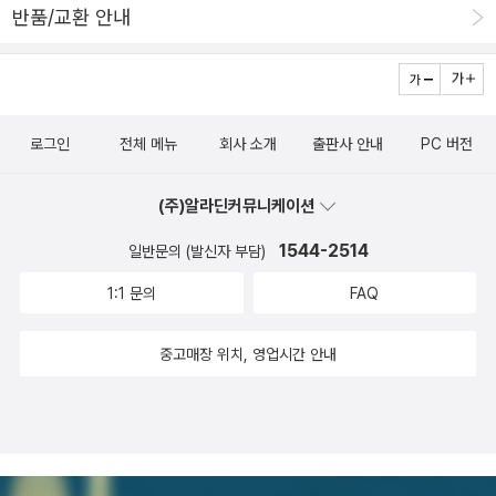
보는것인지^^<비가 그치면...> 그림도 특이했어요^^ 전 이런 특이한
반품/교환 안내
만 풀의 초록빛은 유화 물감으로 그려놓은 듯 터치감이 살아있고, 물
그림은 취향이 아닌데... 의외로 아이들은 너무 좋아하더라구요^^ 그
웅덩이의 푸른빛은 코팅되어 반짝이고 매끄럽다.특별할 것도 새삼스
래서 선택했었는데...아니나 다를까... 내용 때문인지 그림 때문인지...
러울 것도 없는 아주 평범하고 소소한 풍경이다.어제도 있었고 오늘
너무 너무 좋아하네요~ 저희집에 새롭게 떠오르는 베스트셀러네요
도 있고 내일도 있을 너무나 당연해서 눈에도 마음에도 들어오지 않
~
로그인
전체 메뉴
회사 소개
출판사 안내
PC 버전
는 일상의 것들.하지만 사라지기 위해 생겨난 물 웅덩이에게 이 모든
것들은 소중하다.작가의 섬세함은 물 웅덩이가 보는 시각이 우리가
(주)알라딘커뮤니케이션
바라보는 반대로 그려 놓은데서 보여진다.심지어 물 웅덩이는 어떤것
이 '바른' 시각인지 '옳은 것'인지 크게 중요하지 않고 그저 물웅덩이가
1544-2514
일반문의 (발신자 부담)
바라보는 대상의 '존재'만이 가치있다.그렇게 후쿠는 매일같이 물웅덩
1:1 문의
FAQ
이를 찾아가 물웅덩이의 시선을 공유한다.점점 작아지던 물 웅덩이는
더 이상 아무것도 볼 수 없게되고, 무엇을 보았냐는 후쿠의 질문에 '아
중고매장 위치, 영업시간 안내
무것도 보지 못했지만, 지금까지 본 것을 떠올리는 중'이라고 대답한
다.그리고 자신의 일을 다 마친듯 인사하며 사라졌다.안녕! 비오면 우
리 다시 만나자.다음에 대한 기대를 가지고 헤어진다. 비록 다음에 볼
세상이 지금과 같다 하더라도 물웅덩에게는 소중한 시간일것이 분명
하다.이 책이 꽤나 철학적이고 오묘하며 단순하지 않다고 생각했다.