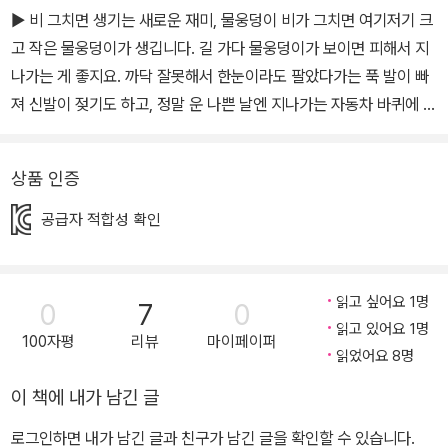
▶ 비 그치면 생기는 새로운 재미, 물웅덩이 비가 그치면 여기저기 크
다.
고 작은 물웅덩이가 생깁니다. 길 가다 물웅덩이가 보이면 피해서 지
나가는 게 좋지요. 까닥 잘못해서 한눈이라도 팔았다가는 푹 발이 빠
져 신발이 젖기도 하고, 정말 운 나쁜 날엔 지나가는 자동차 바퀴에 물
탕이 튀어 낭패를 당하기도 하니까요. 하지만 아이들이라면 어떨까
요? 이들에게 물웅덩이는 비 개면 만날 수 있는 새롭고 신나는 재미
상품 인증
가 아닐까요? 이 책 《비가 그치면…》은 비가 막 개고 길가에 생긴 물
웅덩이가 본 세상 풍경 이야기입니다. 창가에서 비가 개기를 기다리
공급자 적합성 확인
던 후쿠는 비가 그치자마자 집 밖을 나옵니다. 비 때문에 밖으로 나가
놀지도 못하고 이제나 저제나 비가 그치기만을 기다렸으니까요. 그리
고 동네 길가에서 새로 생긴 물웅덩이를 발견합니다. 후쿠는 신이 나
읽고 싶어요 1명
0
7
0
서 물웅덩이로 첨벙첨벙 걸어들어갑니다. 이때 물웅덩이가 말합니다.
읽고 있어요 1명
100자평
리뷰
마이페이퍼
“이봐, 이봐. 조용히 좀 해 줄래? 너 때문에 안 보이잖아.” 후쿠가 묻
읽었어요 8명
습니다. “뭐가 보이는데?” ▶ 물웅덩이에 비친 소박하고 아름다운 세
이 책에 내가 남긴 글
상 이렇게 이 책은 시작합니다. 비 갠 뒤 이제 막 세상에 나온 물웅덩
로그인하면 내가 남긴 글과 친구가 남긴 글을 확인할 수 있습니다.
이는 보고 싶은 게 많습니다. 행여 하나라도 놓칠세라 첨벙거리는 후