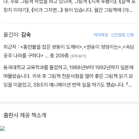
다. 주로 그림책 작업을 하고 있으며, 그림책 《시계 푸름이》, 《갈색 포
장지 이야기》, 《비가 그치면…》 등이 있습니다. 월간 그림책에 〈아플
리케의 아기 새〉를 실었습니다.
옮긴이:
김숙
저자파일
신간알림 신청
최근작 :
<홈런볼을 잡은 쌍둥이 도깨비>
,
<원숭이 엉덩이는>
,
<속담
공주 나라를 구하다>
… 총 209종
(모두보기)
동국대학교 교육학과를 졸업하고, 1988년부터 1992년까지 일본에
머물렀습니다. 귀국 후 그림책 전문서점을 열어 좋은 그림책 읽기 모
임을 이끌었고, SBS의 애니메이션 번역 일을 하기도 했습니다. 『언
제까지나 너를 사랑해』 『날지 못하는 반딧불이』 「100층짜리 집」 시
리즈, 「제멋대로 휴가」 시리즈 등 여러 어린이 책을 우리말로 옮겼습
니다. 1999년 《문 학동네》 신인상을 받았으며, 소설집 『그 여자의 가
출판사 제공 책소개
위』가 있습니다. 김하루라는 필명으로 그림책 『학교 처음 가는 날』
『똥 똥 개똥 밥』 『장갑 한 짝』 『노도새』 『이야기보따리를 훔친 호랑
이』 『학교에 간 언니』 『길동무 꼭두』, 동시집 『종우 화분』을 썼습니