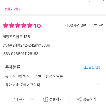
선물포장불가
10
100자평 0편
리뷰 7편
세일즈포인트
125
양장본
24쪽
242*242mm
336g
ISBN 9788911126163
주제분류
신간알림 신청
유아
>
그림책
>
_나라별 그림책
>
일본
유아
>
4~7세
>
그림책
선물하기
공유하기