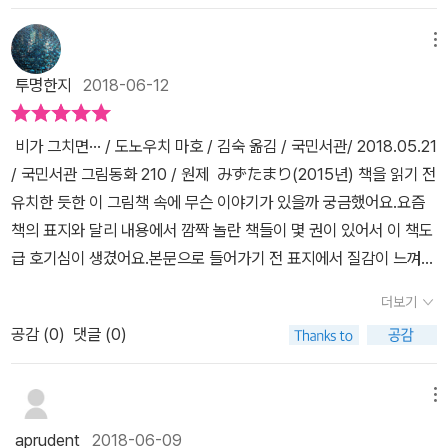
커다란 비행기도 보고 소금쟁이를 들여다보는 아이들도 봅니다. 해
잠시 생각에 잠기내요~안녕! 비오면 우리 다시 만나자. 비가 그치
질 녘 집으로 돌아가는 새들의 모습, 밤하늘의 작은 별들... 우리 인간
메뉴
면...아이와 함께 물웅덩이에 비친 모습을 상상해보는 즐거운 시간을
들에게는 물웅덩이 역시 자연의 일부일텐데 물웅덩이는 다양한 자연
갖을 수도 있고 또 세심하게 관찰하는 관찰력도 길러지는 재미있는
투명한지
2018-06-12
들을 느껴보는 것 같아요. 심지어는 자신을 햩는 고양이 때문에 간지
그림책이네요~!!#비가그치면 #아기그림책 #5살아기책읽기 테루
럼을 느껴보기도 하고, 자기에게 떨어진 나뭇잎 때문에 앞이 잘 안 보
테루보즈가 거꾸로 달려있네요~후쿠는 물웅덩이를 만날 수 있기를
비가 그치면··· / 도노우치 마호 / 김숙 옮김 / 국민서관/ 2018.05.21
이기도 하지요. 물웅덩이도 무언가를 관찰하고 이 물웅덩이를 관찰하
바라면서 비를 기다려 봅니다
/ 국민서관 그림동화 210 / 원제 みずたまり(2015년) 책을 읽기 전
는 아이의 모습이 재미있는 것 같아요. 비가 주룩주룩 내리는 것을 보
유치한 듯한 이 그림책 속에 무슨 이야기가 있을까 궁금했어요.요즘
고 있노라면 오늘은 아이랑 집에서 어떤 걸 하고 놀아야하나 고민하
책의 표지와 달리 내용에서 깜짝 놀란 책들이 몇 권이 있어서 이 책도
는 엄마들이 저뿐만은 아닐거에요. 비가 그치고 난 세상을 기대하며
급 호기심이 생겼어요.본문으로 들어가기 전 표지에서 질감이 느껴져
아이랑 좋은 시간을 보낼 수 있을 것 같은 생각이 많이 들었어요. 비가
요. 제목이 들어간 글씨와 흰 선의 비, 그리고 눈에 보이지 않는 비.책
그치고 나면 어떤 것들을 살펴보고 어떤 것들을 할지 생각해보는 것
더보기
을 슬쩍 비틀어보면 반짝 보이는 사선이 바로 비이지요.기분 좋은 질
만으로도 즐거울 수 있다는 생각을 심어주는 책이었어요. 요즘같은
공감 (
0
)
댓글 (0)
감으로 책표지를 넘겨 보아요. 줄거리골목길 물웅덩이에 비친 소박
장마철에 비가 오는 것을 이젠 조금 더 아이 뿐만 아니라 저도 즐기고
하고 아름다운 세상! 막 비가 개고 동네 길가에 물웅덩이가 생겼다. 비
싶어지네요. 비가 그치고 나면 더 새롭고 더 재미난 세상이 있다는 것
가 내리며 생겼다가 점차 사라져 가는 물웅덩이. 물웅덩이는 거기서
메뉴
을 기대하면서 말이죠.
무엇무엇을 보았을까?-출판사 책소개 내용이렇게 간단한 줄거리에
aprudent
2018-06-09