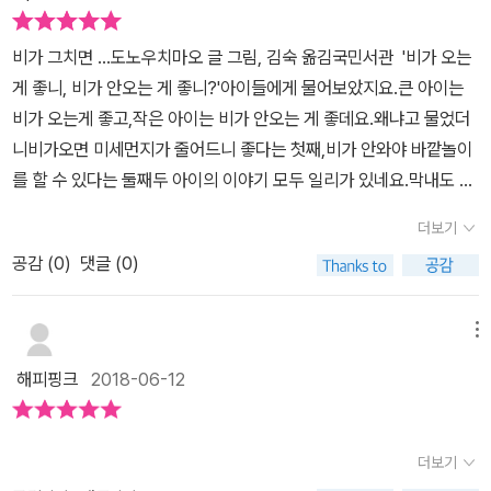
서 담백하고 투명한 이야기가 어떻게 나왔을까요?제 마음으로 쏙~
들어온 <비가 그치면···>의 몇 장면을 보여드릴게요. 비가 갠 후 길가
비가 그치면 ...도노우치마오 글 그림, 김숙 옮김국민서관 '비가 오는
에 물웅덩이가 생겼어요. 그리고 물웅덩이를 바라본 아이의 시각이
게 좋니, 비가 안오는 게 좋니?'아이들에게 물어보았지요.큰 아이는
아니라 바로 물웅덩이의 시선에서 바라본 세상 풍경이지요.'이봐, 이
비가 오는게 좋고,작은 아이는 비가 안오는 게 좋데요.왜냐고 물었더
봐, 저리 좀 비켜 줘.너 때문에 잘 안 보이잖아.'후쿠가 묻습니다.'뭐가
니비가오면 미세먼지가 줄어드니 좋다는 첫째,비가 안와야 바깥놀이
보이는데?'이렇게 시작된 후쿠 '오늘은 뭐 봤어?'라는 질문에물웅덩
를 할 수 있다는 둘째두 아이의 이야기 모두 일리가 있네요.막내도 빠
이의 매일 달라지는 대답을 들어보세요. '알록달록 일곱 색깔 무지개
질 수 없지요.자기도 비가 좋다고, 비도 좋고 바람도 좋고..좋아하는
를 봤어.''오늘은 소금쟁이를 들여다보는 아이들을 봤어.''해 질 녘 집
더보기
것을 늘어놓네요^^오늘 만나 본 책에서는한 아이가 나오네요.표지에
으로 돌아가는 새들을 봤어.''오늘은 바람이 세게 불어서 나뭇잎이 날
공감 (
0
)
댓글 (0)
는 비가 내리는 모습이 보이는 데요,이야기 속으로 들어가 보았습니
아들었어.나뭇잎 좀 치워 줄래?''고마워. 아, 이제 잘 보인다.''밤새 밤
다.(표지그림은 책을 다 읽고 나서 꼭 다시 보세요^^) 테루테루 보오
하늘 작은 별들을 봤어.' '오늘은 뭐 봤어?''오늘은 아무것도 못 봤어.
즈첫째 어렸을 적에 도서관에서 일본 문화체험할 때만들어 본 인형이
메뉴
대신 지금까지 봤던 걸 한꺼번에 떠올려 보고 있어!' 대답을 듣고 넘겨
에요.소풍 전 날 비가 오지 않았으면 하는 마음으로 만들어서 창가에
본 페이지에는 지금까지 보았던 모든 것들이 보이지요. '지금까지 봤
해피핑크
2018-06-12
걸어 두었다는 인형.이 아이의 바람도 그랬나봐요.창 밖으로 손을 내
던 걸 한꺼번에 떠올려 보고 있어!'감동이지요. 추억에 대한 많은 생각
미는 아이의 얼굴에 미소가 보이네요. 비가 그치고,어떤 풍경을 기대
을 하게 하네요. '안녕! 비 오면 우리 다시 만나자.' 책을 읽고마침 어제
하시나요?맑아진 공기, 상쾌한 기분, 그리고 무지개.그 무지개를 물
더보기
종일 비가 올 것처럼 우중충한 하늘이다 오후 늦게쯤 잠깐 비가 왔어
웅덩이를 통해 볼 수있다는 것은이 그림책을 보면서 그렇구나! 하고