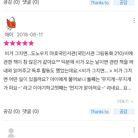
요.이 글을 쓰고 있는 지금은 정말 깨끗한 하늘에 맑은 공기이지요.이
공감 (
0
)
댓글 (0)
생각했어요. 비가 꽤 많이 왔던 모양이에요.하루가 지나고, 또 며칠이
책과 딱! 어울리는 그런 날씨에요.비 온 뒤 맑게 갠 하늘과 공기만큼이
지나도 물 웅덩이가 남아있어요.매일매일 아이는 물 웅덩이가 본 세
나 깨끗하고 투명하고 맑은 느낌.<비가 그치면···>을 읽으면서 깜짝
메뉴
상을 바라봅니다.물 웅덩이가 본 무지개도 보고, 새들도 보고, 반짝이
놀랐어요.비라는 소재 중 물웅덩이를 주인공으로 이야기한다는 것에
는 밤하늘도 보고...하지만, 물 웅덩이는 고양이가 목을 축이고 바람이
아이
2018-06-11
놀라웠어요.두 번째로 놀란 것은 물웅덩이가 바라본 시선의 세상을
불고, 햇살이 들면서 크기가 줄어들지요. 아이는 이제 비가 안오는
이야기하는 거예요. 한 문장, 한 문장 굉장히 소중하게 느껴지더라고
것을 기다릴까요아니면 비가 오길 기다릴까요?테루테루 보오즈가 뒤
비가 그치면...도노우치 마호국민서관(국민서관 그림동화 210)비에
요.마음속에 잔잔한 물결로 일렁이는 문장들이 너무 좋아요.마지막에
집혀있지요?아이의 마음이 무엇인지 눈치채셨지요?^^책을 덮고 다
관한 책이 참 많은거 같아요^^ 덕분에 비가 오는 날이면 관련 책을 꺼
끝이 아니라 다시 볼 수 있을 거라는 설레는 기다림과거창하게 이루
시 표지그림.표지그림이 다시 이야기를 이어갑니다.비오는 날, 나무
내와 읽어주고 독후 활동도 했었는데요.<비가 그치면... > 비가 그치
는 기적은 아니지만 평범하게 이루어질 수 있는 희망이 보이는 부분
에 기대어물 웅덩이를 바라보는 아이의 얼굴은이 책의 다음 이야기를
면 어떤 일이 있을까요? 아이에게 물어보니 둘째는 '무지개~무지개
까지정말 맘에 들어요 작가의 작품 도노우치 마호 / 殿内 真帆 / ma
기대하게 합니다.스쳐지나갔던 물 웅덩이가 들려주는 소박하지만일
가 떠요~' 라고 이야기하고첫째는 '먼지가 맑아져요~' 라네요.. 요즘
ho tonouchi일본어판의 <비가 그치면···>, <시계 푸름이>, <갈색
상을 새롭게 보게 만드는 이야기.비가 오면 유독 생각나는 그림책들
미세먼지가 너무 심하다고..ㅜㅜ제목만 보고 <비가 그치면...> 동화
포장지 이야기>이지요.그 외 다수의 작품들이 있네요.이런 따스한 이
더보기
이 있지요.이 그림책도 비가 오면 계속해서 꺼내보는 그림책 중 하나
책은 어떤 내용일까? 정말 궁금했어요~표지에 손으로 느껴보면 약간
야기를 쓰는 작가님의 책이 궁금하네요.한글판으로도 계속 나오면 좋
로 제게 남을 것 같네요.
공감 (
0
)
댓글 (0)
입체감있게 비가 표현되어있답니다~ 아이들이 요것도 좋아하네요~​
겠어요.번역가 '김 숙'저에 좋은 버릇 중 하나는 맘에 드는 외국 그림
책은 창문밖을 보는 한 아이를 보여주며 시작해요~'비가 개었아
책을 보면 꼬옥 옮김이는 다시 보게 되네요.그런데 이 작가님...'김
요' 후쿠는 비가 오고 난뒤 집 앞 길가 물웅덩이가 생긴걸 보고 들어
숙'작가님을 검색했는데 '김하루'작가님이 함께 나온다.무슨? 이상하
메뉴