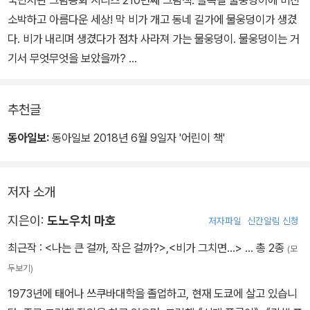
국민서관 그림동화 시리즈 210번째 그림책. 골목길 물웅덩이에 비친
소박하고 아름다운 세상! 막 비가 개고 동네 길가에 물웅덩이가 생겼
다. 비가 내리며 생겼다가 점차 사라져 가는 물웅덩이. 물웅덩이는 거
기서 무엇무엇을 보았을까?
이 책은 우리가 예사로 보면서 눈여겨보지 않는 일상의 풍경을 군더
추천글
더기 없는 문장과 소박한 그림으로 그려내고 있다. 물웅덩이가 전하
는, 비 그친 뒤 맑게 갠 하늘만큼이나 투명하고 담백한 이야기가 마음
동아일보:
동아일보 2018년 6월 9일자 '어린이 책'
에 잔잔한 물결을 일으키며 일상의 소중함을 일깨워줄 것이다.
저자 소개
지은이:
도노우치 마호
저자파일
신간알림 신청
최근작 :
<나는 큰 걸까, 작은 걸까?>
,
<비가 그치면…>
… 총 2종
(모
두보기)
1973년에 태어나 쓰쿠바대학을 졸업하고, 현재 도쿄에 살고 있습니