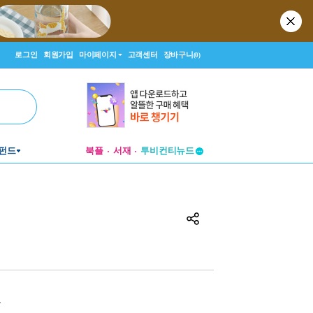
로그인
회원가입
마이페이지
고객센터
장바구니
(0)
펀드
북플
서재
투비컨티뉴드
창작플랫폼
투비컨티뉴드
원