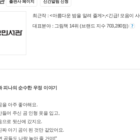
관
출판사 페이지
신간알림 신청
최근작 :
<아름다운 밤을 알려 줄게>
,
<긴급! 모음이 
대표분야 : 그림책 14위 (브랜드 지수 703,280점)
과 피나의 순수한 우정 이야기
곰을 아주 좋아해요.
만들어 주신 곰 인형 옷을 입고,
음으로 뒷산에 갔지요.
진짜 아기 곰이 된 것만 같았어요.
 곰들도 나랑 놀아 줄 거야!”