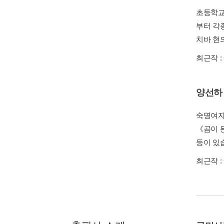
초등학교
부터 각
치바 현
최근작 :
양선하
숙명여자
《곰이 
등이 있
최근작 :