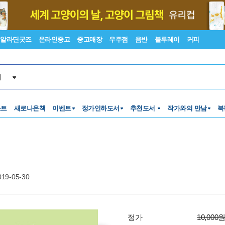
알라딘굿즈
온라인중고
중고매장
우주점
음반
블루레이
커피
서
스트
새로나온책
이벤트
정가인하도서
추천도서
작가와의 만남
북
019-05-30
정가
10,000