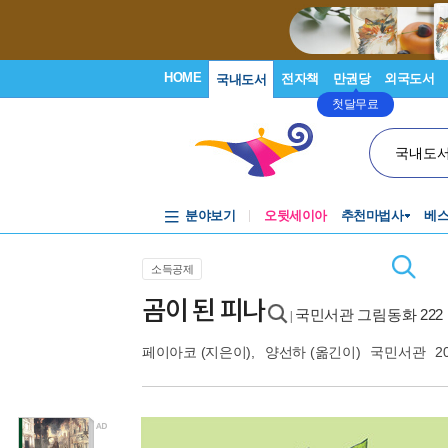
HOME
전자책
만권당
외국도서
국내도서
첫달무료
국내도
분야보기
오뒷세이아
추천마법사
베
소득공제
곰이 된 피나
국민서관 그림동화 222
|
페이아코
(지은이),
양선하
(옮긴이)
국민서관
2