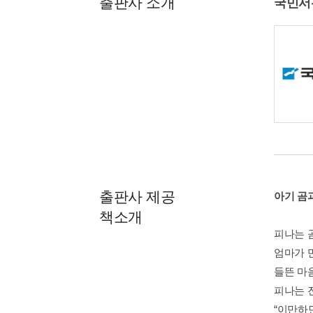
출판사 소개
국민서
출판사 제공
아기 곰
책소개
피나는 
엄마가 
들뜬 마
피나는 
“이만하면