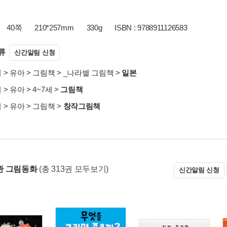
40쪽
210*257mm
330g
ISBN : 9788911126583
류
신간알림 신청
서
>
유아
>
그림책
>
_나라별 그림책
>
일본
서
>
유아
>
4~7세
>
그림책
서
>
유아
>
그림책
>
창작그림책
관 그림동화
(총 313권 모두보기)
신간알림 신청