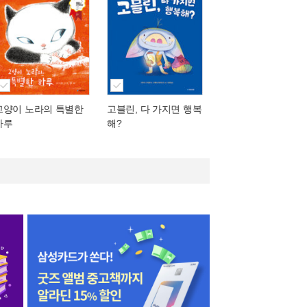
고양이 노라의 특별한
고블린, 다 가지면 행복
하루
해?