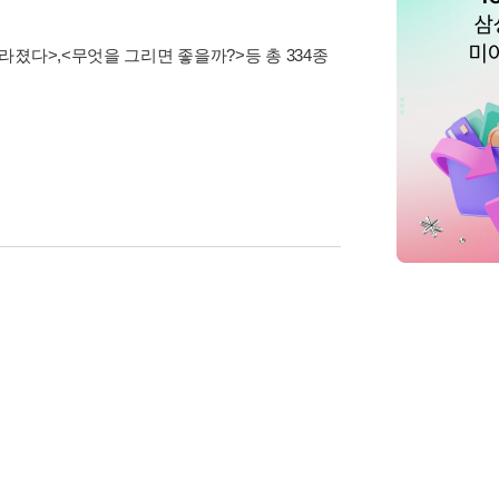
사라졌다>
,
<무엇을 그리면 좋을까?>
등 총 334종