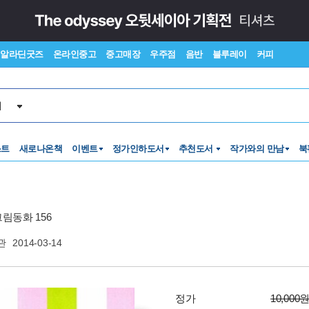
알라딘굿즈
온라인중고
중고매장
우주점
음반
블루레이
커피
서
스트
새로나온책
이벤트
정가인하도서
추천도서
작가와의 만남
북
림동화 156
관
2014-03-14
정가
10,000