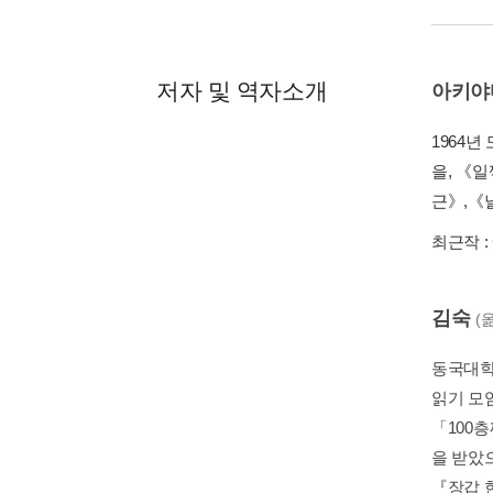
저자 및 역자소개
아키야
1964
을, 《
근》,《날
최근작 :
김숙
(
동국대학
읽기 모
「100
을 받았
『장갑 