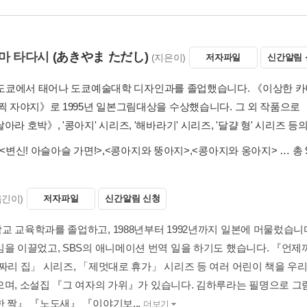
마 타다시
(あきやま ただし)
(지은이)
저자파일
신간알림 
년 도쿄에서 태어나 도쿄예술대학 디자인과를 졸업했습니다. 《이상한 카
일찍 자야지》로 1995년 일본그림대상을 수상했습니다. 그 외 작품으
아라 호박》, '콩아지' 시리즈, '해바라기' 시리즈, '달걀 형' 시리즈 
<변신! 아슬아슬 가면!>
,
<콩아지와 뚱아지>
,
<콩아지와 옹아지>
… 총 
옮긴이)
저자파일
신간알림 신청
교 교육학과를 졸업하고, 1988년부터 1992년까지 일본에 머물렀습니
임을 이끌었고, SBS의 애니메이션 번역 일을 하기도 했습니다. 『언
층짜리 집」 시리즈, 「제멋대로 휴가」 시리즈 등 여러 어린이 책을 우리
으며, 소설집 『그 여자의 가위』가 있습니다. 김하루라는 필명으로 그림
한 짝』 『노도새』 『이야기보...
더보기