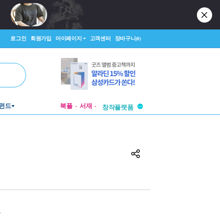
로그인
회원가입
마이페이지
고객센터
장바구니
(0)
투비컨티뉴드
펀드
북플
서재
창작플랫폼
투비컨티뉴드
원