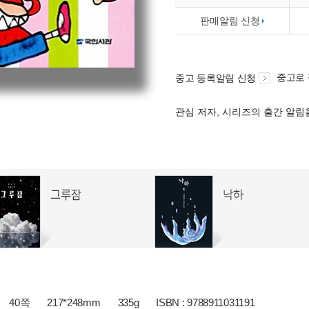
판매알림 신청
중고로
중고 등록알림 신청
관심 저자, 시리즈의 출간 알
40쪽
217*248mm
335g
ISBN : 9788911031191