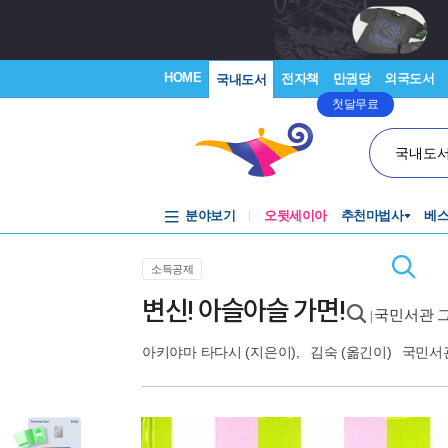
HOME
전자책
만권당
외국도서
국내도서
첫달무료
국내도
분야보기
오뒷세이아
추천마법사
베
소득공제
변신! 아슬아슬 가면!
국민서관 그
|
아키야마 타다시
(지은이),
김숙
(옮긴이)
국민서