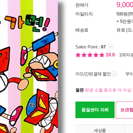
9,00
판매가
마일리지
500원(5
+ 5만원
배송료
유료 (도
Sales Point :
67
10.0
100자평
카드/간편결제 할인
무이
절판
판권 소멸 등으로 더 이상 
품절센터 의뢰
보관함
새상품