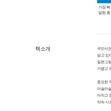
가장 빠
알림 
책소개
국민서관
담고 있
일본그림
가볍고 
중요한 
아슬아슬
마치고 
약속 시