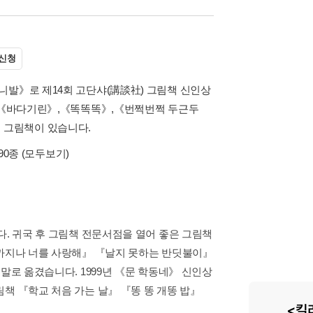
신청
니발》로 제14회 고단샤(講談社) 그림책 신인상
로 《바다기린》,《똑똑똑》,《번쩍번쩍 두근두
등의 그림책이 있습니다.
90종
(모두보기)
다. 귀국 후 그림책 전문서점을 열어 좋은 그림책
제까지나 너를 사랑해』 『날지 못하는 반딧불이』
말로 옮겼습니다. 1999년 《문 학동네》 신인상
책 『학교 처음 가는 날』 『똥 똥 개똥 밥』