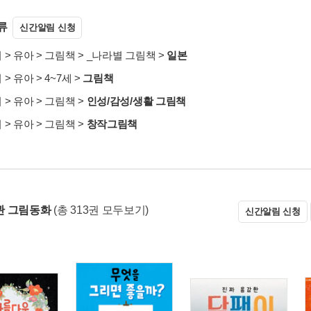
류
신간알림 신청
서
>
유아
>
그림책
>
_나라별 그림책
>
일본
서
>
유아
>
4~7세
>
그림책
서
>
유아
>
그림책
>
인성/감성/생활 그림책
서
>
유아
>
그림책
>
창작그림책
관 그림동화
(총 313권 모두보기)
신간알림 신청