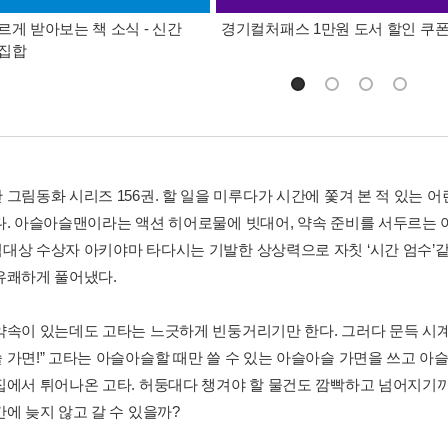
르게 받아보는 책 소식 - 신간
경기컬처패스 1만원 도서 할인 쿠
총집합
 그림동화 시리즈 156권. 할 일을 미루다가 시간에 쫓겨 본 적 있는
다. 아슬아슬맨이라는 액션 히어로물에 빗대어, 약속 준비를 서두르는 
대상 수상자 아키야마 타다시는 기발한 상상력으로 자칫 ‘시간 엄수’같
유쾌하게 풀어냈다.
약속이 있는데도 고타는 느긋하게 빈둥거리기만 한다. 그러다 문득 시계를 
 가면!” 고타는 아슬아슬할 때만 쓸 수 있는 아슬아슬 가면을 쓰고 
집에서 튀어나온 고타. 허둥대다 챙겨야 할 물건도 깜빡하고 넘어지기까
간에 늦지 않고 갈 수 있을까?