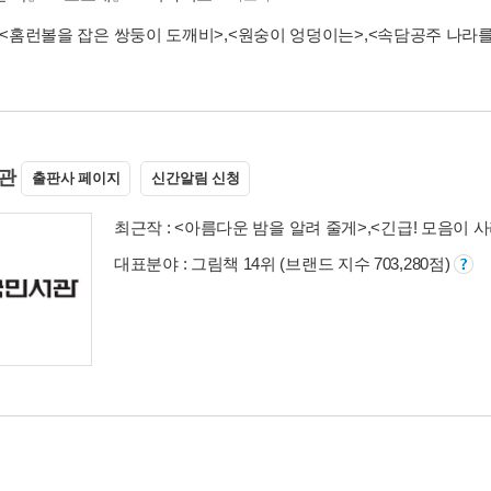
<홈런볼을 잡은 쌍둥이 도깨비>
,
<원숭이 엉덩이는>
,
<속담공주 나라를
관
출판사 페이지
신간알림 신청
최근작 :
<아름다운 밤을 알려 줄게>
,
<긴급! 모음이 
대표분야 : 그림책 14위 (브랜드 지수 703,280점)