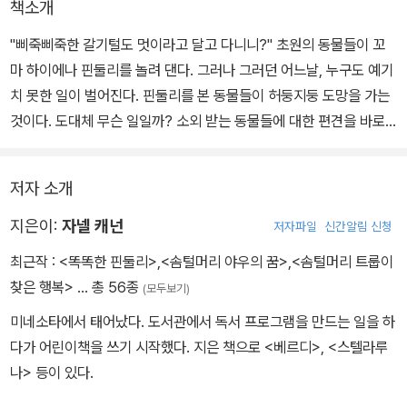
책소개
"삐죽삐죽한 갈기털도 멋이라고 달고 다니니?" 초원의 동물들이 꼬
마 하이에나 핀둘리를 놀려 댄다. 그러나 그러던 어느날, 누구도 예기
치 못한 일이 벌어진다. 핀둘리를 본 동물들이 허둥지둥 도망을 가는
것이다. 도대체 무슨 일일까? 소외 받는 동물들에 대한 편견을 바로
잡아 주는 놀라운 이야기 그림책.
저자 소개
지은이:
자넬 캐넌
저자파일
신간알림 신청
최근작 :
<똑똑한 핀둘리>
,
<솜털머리 야우의 꿈>
,
<솜털머리 트룹이
찾은 행복>
… 총 56종
(모두보기)
미네소타에서 태어났다. 도서관에서 독서 프로그램을 만드는 일을 하
다가 어린이책을 쓰기 시작했다. 지은 책으로 <베르디>, <스텔라루
나> 등이 있다.