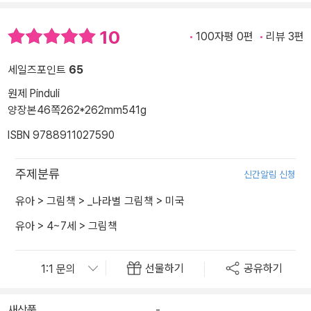
10
100자평 0편
리뷰 3편
세일즈포인트
65
원제 Pinduli
양장본
46쪽
262*262mm
541g
ISBN 9788911027590
주제분류
신간알림 신청
유아
>
그림책
>
_나라별 그림책
>
미국
유아
>
4~7세
>
그림책
선물하기
공유하기
새상품
-