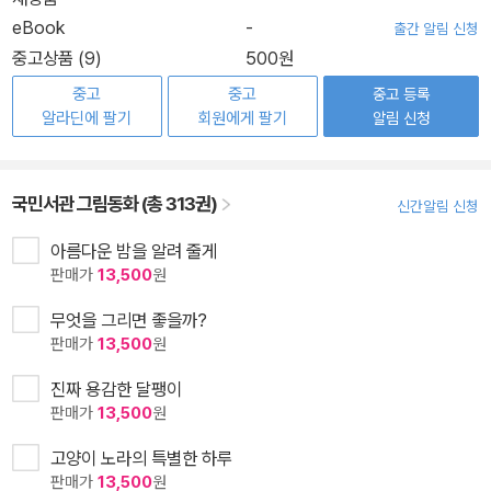
eBook
-
출간 알림 신청
중고상품 (9)
500원
중고
중고
중고 등록
알라딘에 팔기
회원에게 팔기
알림 신청
국민서관 그림동화 (총 313권)
신간알림 신청
아름다운 밤을 알려 줄게
판매가
13,500
원
무엇을 그리면 좋을까?
판매가
13,500
원
진짜 용감한 달팽이
판매가
13,500
원
고양이 노라의 특별한 하루
판매가
13,500
원