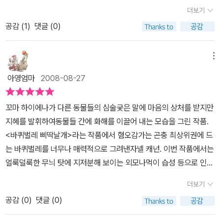
나게 되면 우리가 기존에 그런 생물에 대해 가지고 있던 나쁜편견이
더보기
옅어지면서 각각 자연 생물로서의 존재가치를 느낄 수 있게 해줍니
공감 (
1
)
댓글 (0)
다.하이에나... 생긴 모양새도 그렇고 맹수들의 먹잇감을 훔쳐 먹기도
한다는 행동 때문에 그럴까요~. 그림책이나 동화책에 나오는 하이에
나는 대부분 비열한 모습으로 등장할 때가 많습니다. 하지만 이 책을
메뉴
읽고 나면, 하이에나가 이렇게 예뻤던가~싶어 고개를 갸웃해지게 되
아영엄마
2008-08-27
는데 특히 고운 흙먼지를 뒤집어 쓰고서 귀를 바짝 내려 붙인 모습의
그림은 우리아이가 보면서 연신... 이쁘다~이쁘다! 하는 그림입니다.
꼬마 하이에나가 다른 동물들의 심술궂은 말에 마음의 상처를 받지만
꼭 강아지같다면서 말이지요~^^. 별로 호감가지 않는 모습이여서 좋
지혜를 발휘하여동물들 간에 화해를 이끌어 내는 모습을 그린 작품.
아하지 않던 하이에나였는데,이 책을 읽고나서는 하이에나가 그리 얄
<바퀴벌레 삐딱날개>라는 작품에서 혐오감가는 곤충 최상위권에 드
밉거나 못된 동물이란 편견이 사라졌습니다.<똑똑한 핀둘리>... 핀둘
는 바퀴벌레를 너무나 매력적으로 그려낸자넬 캐넌. 이번 작품에서는
리는 꼬마 하이에나입니다. 꼬마 하이에나 핀둘리의 모습을 보며아프
얼룩덜룩한 무늬 탓에 지저분해 보이는 외모나먹이 습성 등으로 인해
리카 초원의 동물들이 한마디씩 놀려 댑니다. 귀가 너무 크다느니, 삐
그다지 호의적인 인상을 주지 못하는 하이에나를 주인공으로 내세웠
죽찌죽한 갈기털을멋이라고 달고 다니냐느니, 또렷하지 않는 줄무늬
더보기
다. 자넬 캐넌의 작품 성향을 보면 사람들이 대체로 싫어하는 생물을
라 정신 사납다는 등 꼬마 핀둘리의 마음을 콕콕 쏘아대는 말을 하는
공감 (
0
)
댓글 (0)
주인공으로 한 작품을선보이고 있다. 이번 작품도 흔치 않은 '하이에
바람에 핀둘리는 처음으로 자신의 귀와 갈기와 줄무늬가 창피해져서
나'를 주인공으로 하였고, 본 적은 없지만 <Verdi>는 뱀, 영문판으로