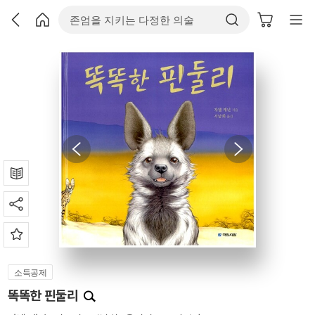
소득공제
똑똑한 핀둘리