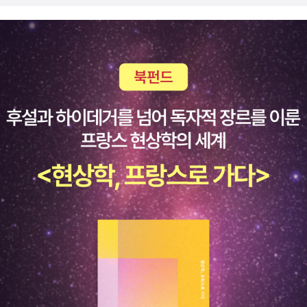
@시속은 106km 아이들 동화에 동물들이 자주 등장하지만 하이에
나가 등장하는 동화는 처음으로 만나게 되어서 우선 하이에나가 어떤
동물인지 궁금했고 또 어떤 이야기일지 더더욱 궁금했어요. 으~생각
만해도 무시무시한 하이에나가 이렇게 귀엽게 변했네요.자 이제 귀엽
고 똑똑한 핀둘리를 만나러 가볼까요?아기 하이에나 핀둘리가 놀러
나왔어요. 그런데 개들이 하이에나를 보자 귀가 크다며 놀려댔어요.
한번도 자기 귀가 크다고 생각해본 적이 없었던 핀둘리는 커다란 귀
를 납작하게 붙여버렸죠. 그러다가 이번에는 어~흥 사자를 만났어요.
핀둘리는 본능적으로 몸의 털을 곤두세웠죠. 그런 모습을 보고 사자
는 갈기털이 제멋대로 뻗었다며 놀리네요. 속상한 핀둘리 금새 털을
내리고 허둥지둥 그 자리를 떠났지요. 또 길을 가다가 이번에는 얼룩
말을 만났어요. 핀둘리를 비웃듯이 바로보더니 줄무늬를 만들고 싶거
든 털을 잘 다듬어야 한다며 놀리지요. 혼자서 조용한 곳으로 온 핀둘
리는 고운 흙먼지 속에서 자꾸 뒹굴렀어요. 그러자 흐릿한 줄무늬는
하나도 안 보이게 되었지요. 귀는 바짝 내려 붙이고 납작한 털에는 잔
뜩 흙먼지 옷을 입은채 집으로 돌아오는 길에 자신을 놀렸던 친구들