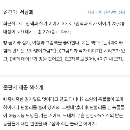
옮긴이:
서남희
저자파일
신간알림 신청
최근작 :
<그림책과 작가 이야기 3>
,
<그림책과 작가 이야기 2>
,
<흉
내쟁이 코요테>
… 총 275종
(모두보기)
빵 굽기와 걷기, 여행과 그림책을 좋아한다. 지은 책으로는 《아이와
함께 만드는 꼬마영어그림책》, 《그림책과 작가 이야기》 시리즈가 있
고, 《샘과 데이브가 땅을 팠어요》, 《모자를 보았어》, 《이건 내 모자가
아니야》, 《아트 오브 에릭 칼》 등을 우리말로 옮겼다.
출판사 제공 책소개
삐죽삐죽한 갈기털도 멋이라고 달고 다니니? 초원의 동물들이 꼬마
하이에나 핀둘리를 놀려 댔어요. 그런데 얼마 후,핀둘리를 본 동물들
이 허둥지둥 도망을 가는 거예요. 도대체 무슨 일일까요? 소외 받는
동물들에 대한 편견을 바로잡아 주는 놀라운 이야기!