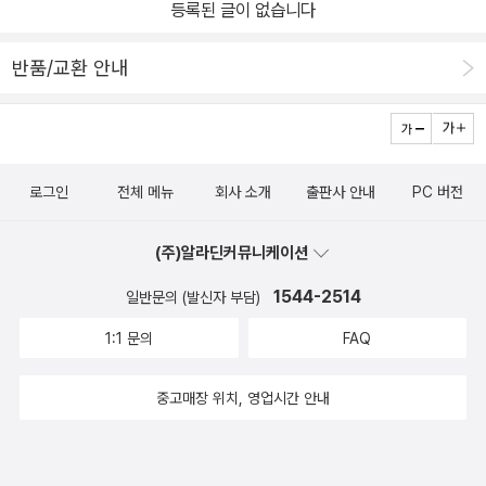
나 흉을 보는행동에 어느 누구도 기분 좋을리 없습니다. 자신의 기분
등록된 글이 없습니다
에 분포한다. 갈색하이에나(H. brunnea)는 사바나나 건조한 지역에
과, 대머리, 줄무늬동물들, 귀가 커다란 이유 등에 관한 정보가 담긴
이 나쁘다고 하여 누군가에게 마음의 상처를 주는 것 또한 나쁜 행동
산다. 몸의 털은 거칠고 길다. 몸빛깔은 갈색이며 목과 네 다리의 하부
글을 보면 다른 동물들도 연관성이 있게 등장시킨 것을 알 수 있다.그
이라는것을 아이들에게 알려줄 수 있는 책입니다.누군가 나를 헐뜯어
반품/교환 안내
는 회색을 띤다. 로디지아 ·모잠비크 ·남아프리카 등지에 분포한다. 하
림에 대해 언급하자면, 왼쪽 책장에는 본문 글과함께 점과 가는 선으
기분이 나쁘면 또 다른 누군가를 헐뜯게 되지만 서로 서로 세워주고
이에나는 일반적으로 사자 ·치타 ·수리 등과 같은 맹수들의 사냥감을
로 그린 작고 간결한 흑백 삽화로 핀둘리를 찾아다니는 엄마 하이에
배려한다면 그런 상냥한 마음을 받게 된 상대방도 다른 누군가에게상
도둑질하는 것으로 잘 알려져 있지만 사냥도 매우 잘 한다. 특히 협동
나의 모습을 담았다. 그리고 오른쪽 책장에는 세밀하면서도 부드러운
냥한 마음을 베풀 수 있음을 알게 해줍니다.덧붙여, 본문 뒤편에 부록
해서 사냥할 때는 매우 큰 짐승을 잡기도 한다. 사냥은 주로 후각을 이
느낌을 풍기는 화풍의 채색된 큰 그림이 배치되어 있는데,다양하면서
으로 실린 '하이에나과의 동물들'과 '대머리 동물들', '줄무늬 동물
로그인
전체 메뉴
회사 소개
출판사 안내
PC 버전
용해서 한다.주로 암컷이 이끄는 가족 단위로 생활하며, 수컷들은 흩
도 생동감 있는 동물들의 표정 덕분에보는 즐거움이있다. 이런 방식
들'이야기를 통해 그들의 종류와 생태에 대해서도 배울 수 있어 여러
어져서 생활한다. 주로 다른 동물이 쓰던 굴이나 동굴, 짙은 관목숲에
은 작가의 다른 그림책에서도 찾아볼 수 있는 특징으로, 웃음을 주는
모로 알찬 느낌이 들었습니다.
(주)알라딘커뮤니케이션
보금자리를 튼다. ***** 표범, 치타와는 어떻게 구별할까? *****
요소가 들어 있는작은 흑백 그림은 보는 재미가 솔솔하고 큰 그림은
표 범 치 타 하 이 에 나 @검은 점안에 흰 점 있다 @시속은 60~70k
1544-2514
근사한 그림을 감상하는 즐거움이 있다.-속지의 그림도 놓치지 말아
일반문의 (발신자 부담)
m @점 안에 흰 점이 없고 그냥 까만 점이다 @귀가 좀 더 옆에 붙어
야 할 볼거리로, 앞속지에서는 동물들이 상대에게 핀잔을 주는 심술
1:1 문의
FAQ
있다 @ 시속은 180km 그러나, 사냥할 때나 다른 때에도 단기간 밖
궂은 표정과 놀란 표정을 잡아 그렸다. 뛰어가는 꼬마 핀둘리를 통해
에 속력을 못 내요. 그래서 한 번 사냥 할 떄 놓치면 무지 힘들다는...
연결되는 뒤속지 그림은 서로 화해할 때의 표정을 담아 놓았다.큰 아
중고매장 위치, 영업시간 안내
@비교적 몸집이 작다. @고양이 보다는 '개'와 더 닮았다 @썩은 고
이가 자기는 이런 내용-동물, 화해, 해피엔딩-의 책이 좋다며 망설임
기를 좋아한다. 사냥도 잘 하지 않고, 사자나 치타, 표범이 사냥 해 놓
없이 별 다섯. (^^)/
으면 그걸 떼로 몰려와서 뺏어 먹어요. @끈기가 있고 턱 힘이 세다