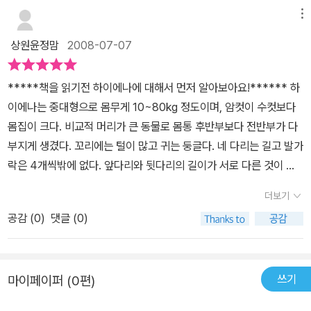
아무도 자기를 몰라보기를 바라게 됩니다.물에 젖은 털로 고운 흙먼
본 <Stellaluna>는 박쥐를 주인공으로 한 작품이다.저녁 무렵에 놀
메뉴
지 속에서 자꾸 뒹굴거린 통에 몸에 줄무늬도 안보이고 갈기도 착~달
러 나간 꼬마 하이에나 핀둘리는 길에서 만난 개 무리, 사자, 얼룩말로
라 붙어버린 핀둘리는 귀도 쑥 내려 붙이고 집으로 돌아가는 길에,자
상원윤정맘
2008-07-07
부터 외모에 대한 놀림을받는다. '귀가 크다,갈기털이 삐죽삐죽하다,
신을 놀렸던 사자, 얼룩말, 개들을 만나게 됩니다. 그런데그들이 갑자
줄무늬가 정신 사납다'는 그들의 말에 기가 죽은 핀둘리는 아무도 자
기핀둘리를 보고 유령이라며 무서워 떨자, 자신의 모습이 이상해졌음
*****책을 읽기전 하이에나에 대해서 먼저 알아보아요!****** 하
신을 몰라보기를 바라며흙먼지 속을 뒹군다.집으로 돌아가던 차에 마
(온통 흙먼지를 뒤집어써서 하얗게 되었음)을 알게 된 핀둘리는 자신
이에나는 중대형으로 몸무게 10~80kg 정도이며, 암컷이 수컷보다
주친 동물들은유령이라 생각하여 놀라 달아나고,핀둘리는동물들의
이 하이에나라는게 들통나기 전에그들이 무서워하는 대로 유령 행세
몸집이 크다. 비교적 머리가 큰 동물로 몸통 후반부보다 전반부가 다
이야기를 통해왜 자신에게 심한 말을 하였는지 알게 된다.동물들은
를 하게 됩니다.유령이 화가 나서 나타났다고 생각하는 동물들은자신
부지게 생겼다. 꼬리에는 털이 많고 귀는 둥글다. 네 다리는 길고 발가
위대한 유령(?)님의 명령에 따라자신에게 상처가 되는 말을 했던 동
의 죄(누군가를 이유없이 놀렸음) 자백하고그랬던 이유는 자신 또한
락은 4개씩밖에 없다. 앞다리와 뒷다리의 길이가 서로 다른 것이 특
물들을 찾아가사과하고 서로 화해하는 유쾌한 결말을 맞이한다.우리
다른 동물들에게 비꼬임을 당했기 때문이라고 하소연을 합니다. 핀둘
징이다. 발톱은 뭉툭하고 고양이처럼 접거나 펼 수 없다. 외부형태는
나라에 '종로에서 뺨맞고 한강 가서 눈 흘긴다.'라는 속담이 있다. 이
더보기
리는그들에게 '너희를 괴롭힌 자들을 찾아가 사이좋게 지내'라고 하고
개와 비슷하지만 분류학적으로는 사향고양이에 가깝다.얼룩점박이하
그림책 내용을 잘 표현한 속담이지 않나 싶은데,속담의 속뜻처럼한
자신을 위해서는 먹을 것을 이곳 저곳에 항상 둘 것을 명한 후에그 자
공감 (
0
)
댓글 (0)
이에나(Crocuta crocuta)는 하이에나 중에서 가장 큰 종류로서 황
동물에게 언짢은 말을 듣고 감정이 상한 동물이다른 동물에게 이에
리를 떠납니다.그 명령에 따라 초원의 동물들은 서로 서로 자신의 잘
회색 바탕에 암갈색 또는 검은색의 둥근 무늬가 있다. 사하라 이남의
대한 화풀이를 하는 과정에서핀둘리도 희생양이 된 셈이다.핀둘리는
못을 뉘우치고 사이좋게 지내게 되었음은 물론이고, 똑똑한 핀둘리
아프리카에 서식한다. 줄무늬하이에나(Hyaena hyaena)는 바위가
먹이를 구하느라 힘든 엄마를 위해 꾀를 발휘하여 동물들에게 음식을
덕에 핀둘리 엄마는 애써 사냥하지 않아도 이곳 저곳에 놓여진 음식
쓰기
마이페이퍼 (0편)
많은 건조지대에 산다. 몸빛깔은 회색 또는 연한 갈색인데 암갈색 또
남겨 두라고 하는데,이처럼 작가는동물들이 남긴 먹이를 먹는 하이에
들로 배를 채우게 된다는 이야기입니다.상대방의 모습을 보고 비꼬거
는 검은 줄무늬가 있다. 북아프리카 ·동아프리카 ·인도 ·파키스탄 등지
나의 먹이 습성도 작품 속에 잘 녹여 놓았다.본문 뒤에 실린 하이에나