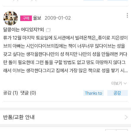
단다. ㅎㅎ 어른들의 꿈을 대행하는 아이로 키워가기보다, 자라면서
왔어?' 하며 현관으로 달려간다.인상 좋으신 아주머니께서 <알라딘
자기가 잘하고 좋아서 할 수 있는 일을 꿈꾸는 아이들이기를 나는 또
보물상자>를 건네 주시고 가신다.아이가 신나서 재미나게 책을 보는
울보
2009-01-02
메뉴
꿈꾼다. 그래, 아직 닥치지도 않은 걱정을 미리 할 필요는 없다. 생쥐
모습을 보니 당일배송의 효과에 만점을 주고싶다.요즘은 책을 주문하
달콩이는 어디있지?외
가 책에서 필요한 정보를 얻고 들쥐가 자신을 지하실로 끌고 가 잡아
면 작은아이가 자기것도 찾아서 몇권 함께 주문했는데 미세기의입체
류가 12월 마지막 토요일에 도서관에서 빌려온책은,,종이로 지은성이
먹을까 봐 걱정만 했다면, 그 정보를 확인하지 못했을 것이다. 겁나지
북인 <어떤 신발을 신을까?>를 너무 좋아한다. 앞으로 신발끈 열심
브의 아빠는 시인이다이브의집에는 책이 너무너무 많다이브는 성을
만 그래도 생일초대에 용기를 내서 갔기 때문에 책의 정보를 확인해
히 묶어줘야하지않을까 싶다...ㅎㅎㅎ사실 우리집에서 서울까지 나가
갖고 싶다는 생각을한다나만의 성 하지만 나만의 성을 만들려면 커다
산지식으로 만들었다. 요렇게 책에서 배운 것을 용기내어 하나씩 확
는데 몇분 걸리지도 않는데 당일배송 지역에서 빠져있는게 조금 섭섭
란 돌이 필요한데 그런 돌을 구할 방법도 없고 땅도 마땅하지 않다그
인해 보는 것도 꿈을 이루는 길에 필수요소일 것이다.
했는데 이번에 당일배송 지역에 포함되어서 좋긴하다.하지만 다시 생
래서 이브는 생각한다그리고 집에서 가장 많은 책으로 성을 쌓기 시
각해보면 이렇게 빨리 책을 보내기 위해 창고에서는 얼마나 서두르며
작을 한다아빠의 책장은 요술 책장이다 책을 뽑아도 뽑아도 또 나오
작업을하고 택배사는 늦게까지 배달을 하지 않을까 생각하니집에서
더보기
는 책장,그림책을 읽으면서 너무 행복햇다딸아이도 너무 행복해 했다
편하게 받아보는나는 살짝 미안해진다.^^ 그래서 생각인데 옵션같은
공감 (
1
)
댓글 (0)
아빠도 멋진 글을 쓰게 되길 바라고 이브의 꿈도 좀더 크게 커가기를
걸 주어서 오전에 일찍 주문을 하더라고 급하게 받을 필요가 없는 주
바란다, 멋진 그림책,,2.아직 어린 소년 팀팀은 바다가 좋다배를 타고
문은 선택을 안하고 꼭 당일에 받아야만하는 주문은 선택을 해서주문
바다에 나가는것이 참 좋다그러던 중 잠시 집을 비운 사이 집에 돌아
하는건 어떨까 하는 생각이다. 그러면 당일 배송해야하는 건은 오전
반품/교환 안내
와보니 엄마도 아빠도 없다팀은 홀로 부모님을 찾아 길을 떠난다다행
에 먼저 작업을 하고 안그래도 되는 건은 오후에 좀더 여유있게 작업
히 좋은 사람들을 만나서 배를 타게 되고 배를 타고 다니면서 부모님
을 할 수 있지 않을까?오히려 이렇게 나누는게 더 불편할라나? >.<