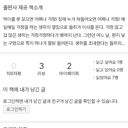
출판사 제공 책소개
먹이를 못 모으면 어쩌나 걱정! 집에 누가 쳐들어오면 어쩌나 걱정! 매
일매일 걱정을 하는 생쥐의 옆집으로 들쥐가 이사를 온다. 걱정 많고
겁 많은 생쥐는 걱정걱정하다가 병까지 난다. 그런던 어느 날, 편지 넣
는 구멍으로 쪽지 하나가 팔랑 들어온다. 생쥐를 초대한다는 들쥐의
초대장! 생쥐는 온갖 무서운 상상을 해 보지만 초대를 거절할 수는 없
다. 들쥐가 화가 나면 무슨 짓을 할지 알 수 없기에. 하지만 들쥐는 집
읽고 싶어요 1명
0
3
2
에서는 자신의 생일 파티를 준비하고 있었다. 들쥐는 커다란 케이크
읽고 있어요 0명
100자평
리뷰
마이페이퍼
도 준비하고 기분이 좋아 노래도 부른다. 생쥐는 자기도 모르게 어깨
읽었어요 7명
가 들썩들썩, 케이크도 냠냠 거의 다 먹어 치운다. 어두운 밤, 집으로
이 책에 내가 남긴 글
돌아오는 길. 생쥐는 더 이상 예전의 생쥐가 아니다.
로그인하면 내가 남긴 글과 친구가 남긴 글을 확인할 수 있습니다.
로그인하기