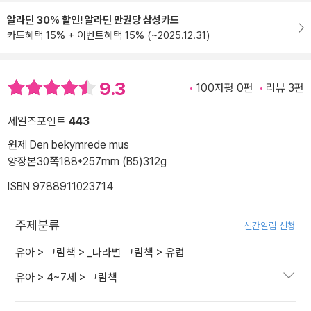
알라딘 30% 할인! 알라딘 만권당 삼성카드
카드혜택 15% + 이벤트혜택 15% (~2025.12.31)
9.3
100자평 0편
리뷰 3편
세일즈포인트
443
원제 Den bekymrede mus
양장본
30쪽
188*257mm (B5)
312g
ISBN 9788911023714
주제분류
신간알림 신청
유아
>
그림책
>
_나라별 그림책
>
유럽
유아
>
4~7세
>
그림책