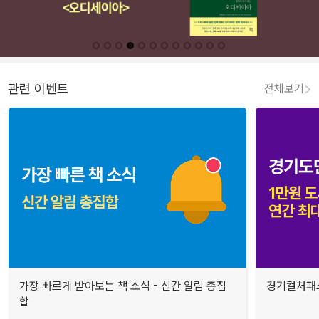
관련 이벤트
전체보기
가장 빠르게 받아보는 책 소식 - 신간 알림 총집
경기컬처패스
합