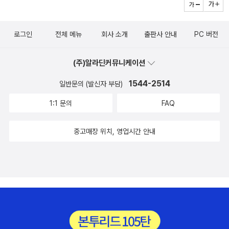
을 찾기 시작을 한다어린 소년 팀은 배의 선원이 되어서 아주 멋진 생
내가 보고싶은 책을 받기 위해 기다리는 마음도 어쩜 작은 설레임 같
활을 하지만 부모님을 만날 수없어서 괴롭다꼬마 팀의 모험과 팀의
은게 될 수도 있지 않을까 생각되는데...그리고 이건 다른 얘기지만...
로그인
전체 메뉴
회사 소개
출판사 안내
PC 버전
용기를 보여주는 아주 멋진 그림책꼬마 팀이 부모님을 만나서 아주
지난 12일에 동네 엄마의 부탁으로 문제집을 두건 주문했었다.그런데
행복하게 살았답니다,3.너무나 귀여운 고양이 에이프릴의 고양이시
한건은 13일에 도착하고, 한건은 17일에 도착을 했다.살펴보니 내가
(주)알라딘커뮤니케이션
바에아프릴이 집은 아주 커다란 집이 아니라 아주 작은 집에 살고 있
보려고 함께 주문한 책이 없어서 배송이 늦어지는 거였다.다른책도
었지요 아빠는 고양이는 한마리만 키울 수잇는 집이라고 누차 당부를
1544-2514
일반문의 (발신자 부담)
아니고 아이들 공부하는 문제집인데 이럴때는 문제집만 먼저 배송해
하지만 어느날 시바는 새끼를 낳게 되지요세마리의 아기고양이아빠
주시면안되는건지 여쭤보고 싶었다. 아이를 공부시키려는 엄마는 하
1:1 문의
FAQ
는 그런 아기고양이를 함께 키울 수없다고 말을 하면서도 에이프릴이
루라도 빨리 책을 받아보고싶어하는데 건네주지 못해서 미안해 하는
고양이 이름을 짓고자 할때 아주 멋진 고양이 이름을 지어주지요버
나의 모습이라니... >.<어차피 내가 보려고 구입한 책 가격이 만원이
중고매장 위치, 영업시간 안내
치. 브렌다. 차콜.아기고양이들의 특징을 살려 아주 이쁜 이름을 지어
넘고 문제집의 가격도만원이 넘으니만원 넘으면 무료배송이라는 알
주지요 그리고 엄마는 새끼고양이들을 입양시키기로 하지요 에이프
라딘의 원칙에 위배가 되는것도 아닌데...이럴때는 나누어서 배송해
릴도 부모님을 말을 아주 잘 듣는 소녀였답니다그러나 에이프릴은 새
주었으면 하는게 나의 바램이다...^^
끼고양이 브렌다가 너무너무 이뻤지요 그래서 시바를 이모에게 입양
보내고 브렌다를 키우려고 합니다 그러나 어미 시바를 생각하니 자꾸
눈물이 나고 마음이 아프네요 에이프릴은 사랑받는 새끼고양이들보
다 다잘 시바를 키우기로 마음을 먹지요 그런 에이프릴을 바라다 보