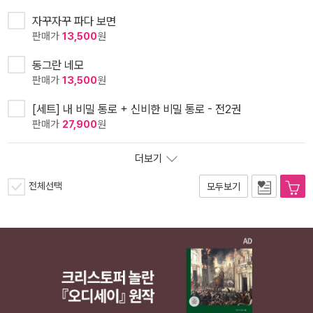
자꾸자꾸 파다 보면
판매가
13,500
원
동그란 네모
판매가
13,500
원
[세트] 내 비밀 통로 + 신비한 비밀 통로 - 전2권
판매가
27,900
원
더보기
전체선택
모두보기