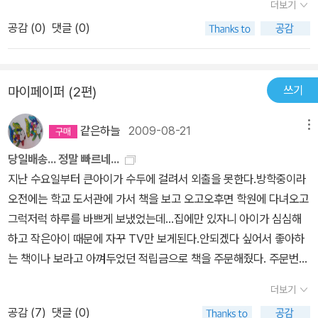
더보기
들이 좋아하는 생쥐는 다 '미키마우스'인줄 아는 아이들에게 새로운
공감 (
0
)
댓글 (0)
생쥐의 등장은 의미있는 경험이다. 어른인 내가 주절대는 것보다 초
등1학년 아이가 느낀 눈높이에 맞춰보자.'용기가 필요해!' 1학년 박상
후 나는 생쥐가 자신감이 없다는 게 이상했다. 자신감이 없으니 뭐든
쓰기
마이페이퍼 (2편)
지 무서워했다. 집에 들어 온 동물도 없고 숲속에 아무도 없는데도 무
서워했다. 들쥐가 이사를 왔다. 들쥐를 몰라서 들쥐에 대한 책을 많이
같은하늘
2009-08-21
메뉴
읽었다. 생쥐도 우리처럼 모르는 걸 책에서 배운다는 게 재미있다. 들
쥐는 아무거나 먹고 지하실에 데리고 간다고 나온 걸 보고 생쥐는 더
당일배송... 정말 빠르네...
무서워져서 집 문을 나무토막으로 '쿵쾅' 박았다. 우편함에 편지가 들
지난 수요일부터 큰아이가 수두에 걸려서 외출을 못한다.방학중이라
어 왔다. 들쥐가 초대한다고 해서 엄청나게 걱정하다가 갔는데 들쥐
오전에는 학교 도서관에 가서 책을 보고 오고오후면 학원에 다녀오고
의 생일이었다. 즐거운 생일파티가 끝났다. 그래도 생쥐는 들쥐에 대
그럭저럭 하루를 바쁘게 보냈었는데...집에만 있자니 아이가 심심해
한 무서움이 조금은 남았다. 나도 생쥐처럼 겁이 많았을 때도 있었지
하고 작은아이 때문에 자꾸 TV만 보게된다.안되겠다 싶어서 좋아하
만 앞으로는 용기를 얻고, 겁내지 말아야겠다. 자신감이 있으면 발표
는 책이나 보라고 아껴두었던 적립금으로 책을 주문해줬다. 주문번호
할 때도 겁나지 않으니까 용기도 자신감이랑 같은거 같다.상후는 검
001-A090713245 로 오전 8시 30분에 주문하고 당일일배송이라
더보기
사가 되겠다고 하는 아이다. 검사가 뭐 하는 사람인지 알아? 하고 물
지만 저녁은되야오지 않을까 생각하고 있었다. 그런데 정확하게 7시
으니 아빠가 설명해줬다며 자기는 꼭 검사가 될거라고 아빠랑 약속했
공감 (
7
)
댓글 (0)
간 후인 3시 30분에 '띵동~~'하며 벨이 울린다. 우리아이는 '엄마! 책