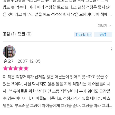
정일 위원장을 비난했다는 뉴스를 보고는 밥을 먹다 고민을 하느라
갑니다. 들쥐가 내온 케익을 보고도 독약이 들었으면 어쩌나 걱정이
밥도 못 먹는다. 미리 미리 걱정할 필요 없다고, 근심 걱정은 좋지 않
끊이질 않습니다. 하지만 들쥐와 노래를 부르며 즐겁게 놀다 보니 걱
은 것이라고 아무리 말을 해도 성격상 쉽지 않은 모양이다. 이 책에 나
정 같은 건 싹 잊을 수 있었지요. 케익까지 먹고 집으로 돌아온 생쥐에
오는 생쥐... 하늘이 무너질까봐 걱정하는 중국 사람이랑 똑같다. 겪어
게 이젠 걱정 같은 건 없을 것 같지요? 하지만 이 생쥐 아직도 아주 아
더보기
보지 않고 미리 걱정하고 근심하고 생각의 생각이 꼬리를 물게 하는
주 조금은 걱정이 된답니다. 그럼 아직도 생쥐가 걱정에 싸여 문을 잠
공감 (
1
)
댓글 (0)
것...정말 비능률적이라는 생각이 든다. 너! 겁먹지 말고 일어나 세상
그고 있을까요? 마지막 장을 넘기면 깜짝 놀랄 장면이 기다리고 있습
앞에 서서 두려워 울지마.... 클릭비라는 그룹의 '백전무패'라는 노래!
니다. 들쥐가 이사 올 때 타고 온 오토바이를 같이 타고 신나하는 생쥐
내가 좋아하는 노래이다. 내게 주어진 일, 닥친 일은 담담하게 최대한
메뉴
를 볼 수 있거든요. 정말 다행스런 일이지요? 괜히 의심이나 하고, 하
노력을 해서 해결하는 마음자세를 좀 가져야 할 것 같다.
지 않아도 되는 걱정에 싸여 인생을 허비할 뻔했잖아요.우리 하지 않
순오기
2007-12-05
아도 되는 걱정은 하지 말고 살자구요.
이 책은 걱정거리가 산처럼 많은 어른들이 읽어도 풋~하고 웃을 수
있는 책이다. 사실 닥치지도 않은 일을 지레 걱정하는 게 어른들이니
까. ^^ 유아들을 위한 책이지만 초등 저학년이나 누가 읽어도 공감할
수 있는 이야기다. 아이들도 나름대로 걱정거리가 있을 테니까. 파스
텔톤의 부드러운 그림이 아이들에게 호감을 준다. 그림을 따라 그려
봐도 좋을 책이고, 자기만의 캐릭터를 만들어내도 좋겠다. 특히 아이