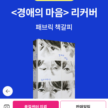
는 부모님은 에이프릴과 고양이들을 위해서 아니 커버려서 아기 침대
가 너무 작아진 에이프릴을 위해서 좀더 큰집으로이사를 가기로 하지
요 그리고 두마리의 고양이 시바와 브렌다를 함께 키우기로 하지요난
고양이를 별로 좋아하지 않는다 그러나 고양이 그림이 참 이쁘다 귀
엽다고 해야하나 조금 긴듯한 글밥도 아이는 귀기울여 듣는다 새끼
고양이들과 어미 고양이들이 헤어지면 어쩌나 하는 마음으로 에이프
릴의 이쁘고 사랑스러운 마음을 엿볼 수잇는 그림책,,,4.죽음아기생
쥐와 코끼리 할아버지와의 우정이야기그리고 죽음을 기다리는 아니
언젠가는 죽는다는것을 우리아이들에게 설명하기 좋은 그림책아주
작은 생쥐가 이제 떠나야 할 할아버지를 위해서정성으로 마음으로 다
리를 고치는 모습을 보면서,,언제나 든든한 힘이 되어주던 할아버지
를 떠나 보내야 하는 생쥐의 마음은 어떨까그리고 이제 힘이 없어서
아주 작은 생쥐의 도움을 받는 할아버지는 떠나면서 홀로 남는 생쥐
뒤로가
가 얼마나 걱정스러울까그래서 할아버지는 어린 생쥐에게 좋은 추억
기
을 많이 만들어주시고 가시는지도,,참 멋진 그림책이다,,마음이 싸하
고 아프지만 언젠가는 우리는 모두 저 먼 어딘가로 가겠지,,5.아빠는
보관함담기
품절센터 의뢰
판매알림