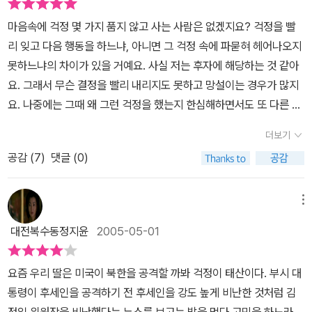
마음속에 걱정 몇 가지 품지 않고 사는 사람은 없겠지요? 걱정을 빨
리 잊고 다음 행동을 하느냐, 아니면 그 걱정 속에 파묻혀 헤어나오지
못하느냐의 차이가 있을 거예요. 사실 저는 후자에 해당하는 것 같아
요. 그래서 무슨 결정을 빨리 내리지도 못하고 망설이는 경우가 많지
요. 나중에는 그때 왜 그런 걱정을 했는지 한심해하면서도 또 다른 걱
정거리를 발견(?)해내곤 한다니까요.여기 저랑 비슷한 생쥐가 있어
더보기
소개합니다. 걱정이란 걱정은 다하는 생쥐 한 마리가 있었대요. 먹이
공감 (
7
)
댓글 (0)
를 많이 못 모을까 봐 걱정, 잠잘 때 누군가 들어와 잡아 먹을까 봐 걱
정. 늘 걱정만 하는데 어느 날 정말 걱정거리가 생겼답니다. 이웃에 낯
선 들쥐 한 마리가 이사를 온 거예요. 왠지 위험해 보이는 그 들쥐 때
메뉴
문에 생쥐는 아무것도 할 수 없습니다. 들쥐에 대해 연구하고 들쥐 꿈
대전복수동정지윤
2005-05-01
에 시달리다 결국은 아무도 들어오지 못하게 문에 못질까지 하게 됩
니다.걱정에 걱정을 하던 생쥐는 병이 나 드러누워서도 여전히 들쥐
요즘 우리 딸은 미국이 북한을 공격할 까봐 걱정이 태산이다. 부시 대
에 대한 걱정만 합니다. 그러던 어느 날 들쥐로부터 초대장이 왔어요.
통령이 후세인을 공격하기 전 후세인을 강도 높게 비난한 것처럼 김
초대를 거절하면 또 무슨 일이 날지 모른다는 걱정에 들쥐네 집으로