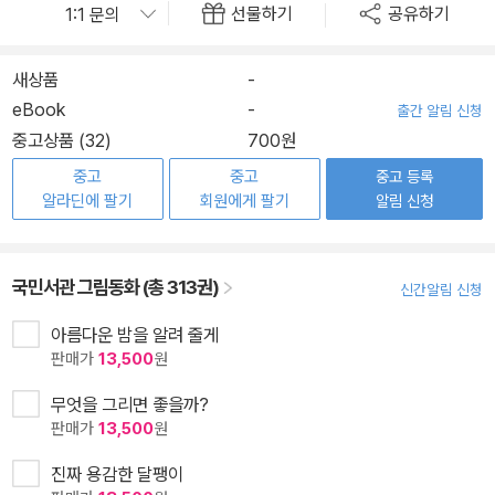
선물하기
공유하기
새상품
-
eBook
-
출간 알림 신청
중고상품 (32)
700원
중고
중고
중고 등록
알라딘에 팔기
회원에게 팔기
알림 신청
국민서관 그림동화 (총 313권)
신간알림 신청
아름다운 밤을 알려 줄게
판매가
13,500
원
무엇을 그리면 좋을까?
판매가
13,500
원
진짜 용감한 달팽이