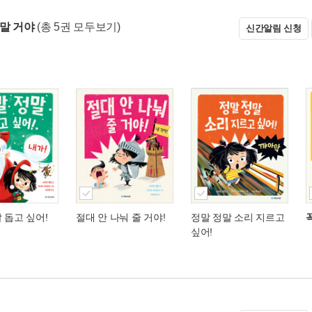
 말 거야
(총 5권 모두보기)
신간알림 신청
 돕고 싶어!
절대 안 나눠 줄 거야!
정말 정말 소리 지르고
싶어!