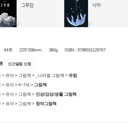
44쪽
225*268mm
380g
ISBN : 9788911126767
류
신간알림 신청
서
>
유아
>
그림책
>
_나라별 그림책
>
유럽
서
>
유아
>
4~7세
>
그림책
서
>
유아
>
그림책
>
인성/감성/생활 그림책
서
>
유아
>
그림책
>
창작그림책