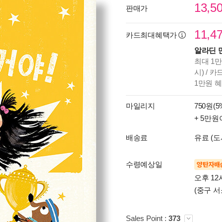
13,5
판매가
11,4
카드최대혜택가
알라딘 
최대 1만
시) / 
1만원 
마일리지
750원(5
+ 5만원
배송료
유료 (도
수령예상일
양탄자배
오후 12
(중구 서
Sales Point :
373