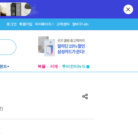
로그인
회원가입
마이페이지
고객센터
장바구니
(0)
투비컨티뉴드
펀드
북플
서재
창작플랫폼
투비컨티뉴드
년)
원