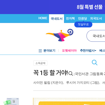
HOME
전자책
만권당
외국도서
국내도서
첫달무료
국내도
분야보기
오뒷세이아
추천마법사
베
소득공제
꼭 1등 할 거야!
국민서관 그림동화 2
|
사이먼 필립
(지은이),
루시어 가지오티
(그림),