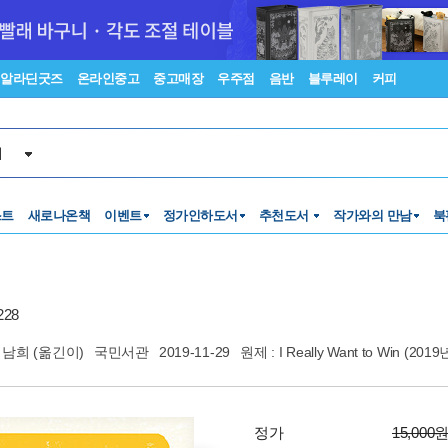
알라딘굿즈
온라인중고
중고매장
우주점
음반
블루레이
커피
서
스트
새로나온책
이벤트
정가인하도서
추천도서
작가와의 만남
북
28
서남희
(옮긴이)
국민서관
2019-11-29
원제 : I Really Want to Win (2019
정가
15,000