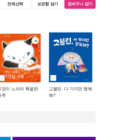
전체선택
보관함 담기
장바구니 담기
고양이 노라의 특별한
고블린, 다 가지면 행복
하루
해?