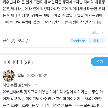
키우면서 더 잘 알게 되었다내 어릴적을 생각해보자난 자매다 내동생
은 언제나 내손에 내옆에 있었다아니면 등에 있거나세살 터울인 우리
는 언제나 함께였다엄마는 바빴다 어쩔 수 없었다 일을 하시는 엄마
그때는 그럴 수밖에 없었다그래서 인지 나는 동생이 참 안쓰럽다동생
은 그래서인지 결혼을 하고 아이를 위해서 절대로 일을 하지 않겠다
더보기
고 선언을 했다자기 어릴적에 학교에서 돌아오면 엄마가 없는것에 너
공감 (
7
)
댓글 (1)
무 너무 힘들었다고 한다나는 솔직히 잘 몰르겠다너무 열심히 사시는
엄마가 불쌍하고 안쓰러웠었다그런 엄마의 모습 지금 생각해도 참 멋
져보였었다내아이가 지금 다섯살 몇달전에는 아침일찍 일어나서 재
쓰기
마이페이퍼 (2편)
활용을 하러 갔을때 아이가 자고 있어서 살며서 다녀오려고 했는데
다녀오고 나니 아이가 일어나서 놀라서 나오려고 현관문을 만져서 열
울보
2006-10-21
메뉴
지도 못하고 열쇠아저씨를 부른 적이있다 그후로 아이는 내곁에서 떨
어지려고 하지 않았다이책속에 돼지 아이도 아침에 일어나니 엄마가
하얀 눈썹 호랑이외,
보이지 않는다그래서 엄마를 찾아나선다그런데 엄마는 보이지 않고
228번째너무 멋지고 재미있는 이야기다호랑이 이야기는 그동안 아
오리.엄마 양엄마 말엄마 개엄마등을 만난다모두가 하나 같이 같이
이가 알고 있는 이야기도 아주 많다,그런데 이이야기는 새롭다하얀
놀아주겠다고 하지만 돼지 엄마는 아니다엄마를 한참 찾다보니 엄마
눈썹 호랑이,호랑이는 우리에게 어리석은 모습 무서운 모습 효심이