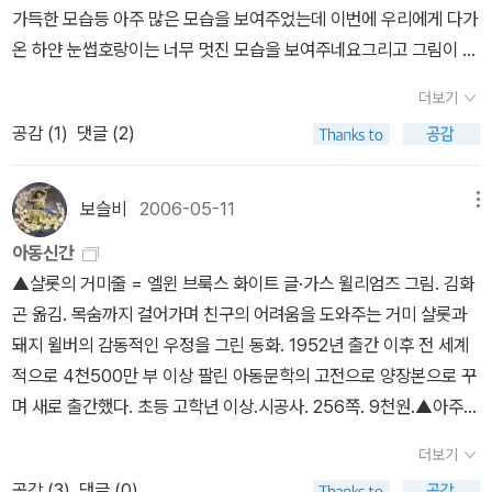
가 어디선가 왔다돼지는 엄마를 얼싸안고 행복해한다그리고 엄마랑
가득한 모습등 아주 많은 모습을 보여주었는데 이번에 우리에게 다가
재미있는 놀이를 했습니다역시 엄마가 최고지요아이의 마음이 하나
온 하얀 눈썹호랑이는 너무 멋진 모습을 보여주네요그리고 그림이 너
가득 담겨있다아무리 타인이 잘해주어도 어디 엄마만큼 좋을까눈을
무 너무 멋져요,229번째돼지가 엄마를 찾아요돼지엄마는 어디에 있
더보기
떴을때 엄마가 보이지 않는다면 얼마나 불안할까나는 그때 아침 사건
을까요돼지가 엄마를 찾아가는 동안 만난 많은 동물들이 모두가 엄마
후에는 절대로 재활용은 혼자 하러 가지 않는다그리고 내가 어딘가를
공감 (
1
)
댓글 (2)
가 되어준다고 같이 놀자고 하지만 돼지는 엄마를 찾아가요가는동안
잠시 가야 할때도 아이에게 꼭행선지를 알리고 이야기를 하고 간다아
만난 동물들의 모습이 너무너무 귀여워요230번째여행을 떠난 거인
이를 키우면서 배우는것도 많고정답은 없지만 언제나 최선을 다하려
의 이야기,사막에 살던 틸이라는 거인이 커다란 돌맹이가 떨어진후
보슬비
2006-05-11
메뉴
고 노력한다우리아이도 세상에서 엄마를 제일 좋아하겠지요,
여행을 떠나요틸이 여행을 하면서 만나는 사람들과 모험이야기많은
아동신간
이야기를 들려주고 있습니다,
▲샬롯의 거미줄 = 엘윈 브룩스 화이트 글·가스 윌리엄즈 그림. 김화
곤 옮김. 목숨까지 걸어가며 친구의 어려움을 도와주는 거미 샬롯과
돼지 윌버의 감동적인 우정을 그린 동화. 1952년 출간 이후 전 세계
적으로 4천500만 부 이상 팔린 아동문학의 고전으로 양장본으로 꾸
며 새로 출간했다. 초등 고학년 이상.시공사. 256쪽. 9천원.▲아주
오래된 이야기 = 정해왕 글·강희준 외 그림. '꼬리로 낚시하는 호랑
더보기
이', '은혜 갚은 느티나무', '호랑이와 곶감', '돌부처에게 비단을 판 총
공감 (
3
)
댓글 (0)