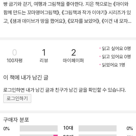
빵 굽기와 걷기, 여행과 그림책을 좋아한다. 지은 책으로는 《아이와
ly Therapy Award)의 첫 회 수상 작가이기도 합니다. 《흰곰과 겨울
함께 만드는 꼬마영어그림책》, 《그림책과 작가 이야기》 시리즈가 있
나무》를 비롯하여 《내 짝꿍 에이미》, 《폴짝폴짝 에이미》, 《내 이름은
고, 《샘과 데이브가 땅을 팠어요》, 《모자를 보았어》, 《이건 내 모자가
똥개》, 《아빠, 나 사랑해요?》, 《패트리시아》 등 많은 작품이 있습니
아니야》, 《아트 오브 에릭 칼》 등을 우리말로 옮겼다.
다.
읽고 싶어요 0명
0
1
2
읽고 있어요 0명
100자평
리뷰
마이페이퍼
읽었어요 1명
이 책에 내가 남긴 글
로그인하면 내가 남긴 글과 친구가 남긴 글을 확인할 수 있습니다.
로그인하기
구매자 분포
10대
0%
0%