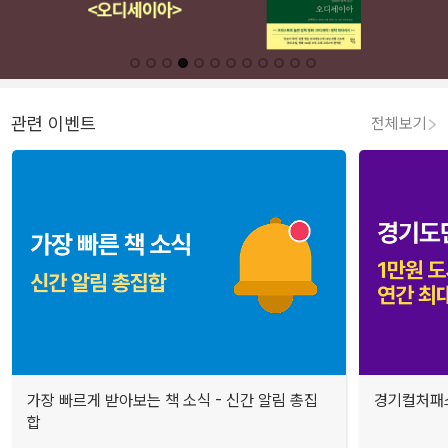
관련 이벤트
전체보기
가장 빠르게 받아보는 책 소식 - 신간 알림 총집
경기컬처패스
합