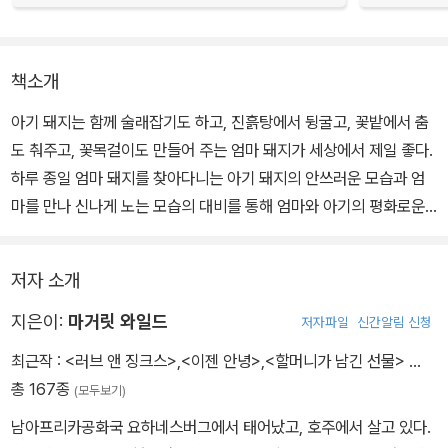
책소개
아기 돼지는 함께 술래잡기도 하고, 진흙탕에서 뒹굴고, 꽃밭에서 춤
도 춰주고, 꽃목걸이도 만들어 주는 엄마 돼지가 세상에서 제일 좋다.
하루 종일 엄마 돼지를 찾아다니는 아기 돼지의 안쓰러운 모습과 엄
마를 만나 신나게 노는 모습의 대비를 통해 엄마와 아기의 평화로운
관계를 보여주는 그림책이다.
저자 소개
파스텔 톤의 부드럽고 따뜻한 색감으로 그려진 수채화는 분홍색 아기
돼지의 여정과 엄마와의 즐거운 한 때를 더욱 사랑스럽게 보여준다.
지은이:
마거릿 와일드
저자파일
신간알림 신청
아기 돼지가 엄마 오리, 엄마 양, 엄마 당나귀, 엄마 개, 엄마 말, 엄마
최근작 :
<러브 앤 징크스>
,
<이젠 안녕>
,
<할머니가 남긴 선물>
…
고양이를 지나치며 제 엄마를 찾아가는 과정이 애틋하게 그려져 있
총 167종
(모두보기)
다.
남아프리카공화국 요하네스버그에서 태어났고, 호주에서 살고 있다.