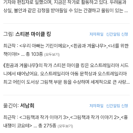
기자와 편집자로 일했으며, 지금은 작가로 활동하고 있다. 두려움과
상실, 불안과 같은 감정을 받아들일 수 있는 간결하고 울림이 있는 이
야기로 작품 세계를 견고히 다지며 전 세계의 사랑을 받았다. 《여우》
《할머니가 남긴 선물》 《아버지의 보물 상자》 《이젠 안녕》 등 100권
그림:
스티븐 마이클 킹
저자파일
신간알림 신청
이상의 책을 출간하였고 케이트 그린어웨이 상, 호주어린이 도서관
협회에서 선정한 ‘올해의 그림책 상’, ‘어린이가 뽑은 책 상’ 등을 수상
최근작 :
<우리 아빠는 기린이에요>
,
<흰곰과 겨울나무>
,
<너를 위한
하였으며 2022년에는 한스 크리스티안 안데르센 어워드에 노미네이
책이야!>
… 총 103종
(모두보기)
트 되었다.
《흰곰과 겨울나무》의 작가 스티븐 마이클 킹은 오스트레일리아 시드
니에서 태어났어요. 오스트레일리아 아동 문학상과 오스트레일리아
최고 어린이 도서상 그림책 부문 등을 수상하며 세계적으로 큰 사랑
을 받고 있습니다. 킹은 어려서부터 귀가 나빴습니다. 그로 인해 소리
없는 그림의 세계에 빠져들었고, 현재는 매력적인 자신의 세계를 이
옮긴이:
서남희
저자파일
신간알림 신청
루어가는 작가입니다. 아이들의 우정과 외로움, 진정한 행복의 의미
를 시적이며 울림이 있는 이야기로 따뜻하게 그려내고 있습니다. 뛰
최근작 :
<그림책과 작가 이야기 3>
,
<그림책과 작가 이야기 2>
,
<흉
어난 일러스트레이터에게 주는 크리톤 상(The Crichton Award fo
내쟁이 코요테>
… 총 275종
(모두보기)
r Children’s Book Illustration)을 받았고, 가족 사랑 상(The Fami