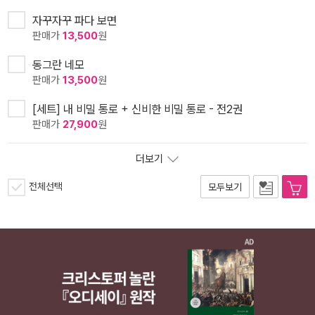
자꾸자꾸 파다 보면
판매가
13,500
원
동그란 네모
판매가
13,500
원
[세트] 내 비밀 통로 + 신비한 비밀 통로 - 전2권
판매가
27,900
원
더보기
전체선택
모두보기