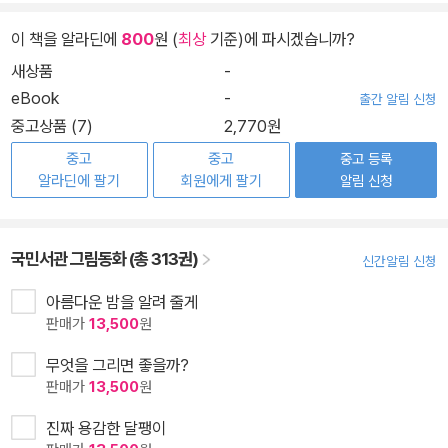
이 책을 알라딘에
800
원 (
최상
기준)에 파시겠습니까?
새상품
-
eBook
-
출간 알림 신청
중고상품 (7)
2,770원
중고
중고
중고 등록
알라딘에 팔기
회원에게 팔기
알림 신청
국민서관 그림동화 (총 313권)
신간알림 신청
아름다운 밤을 알려 줄게
판매가
13,500
원
무엇을 그리면 좋을까?
판매가
13,500
원
진짜 용감한 달팽이