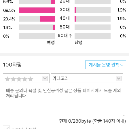
20대
0%
5.6%
30대
1.9%
68.5%
40대
1.9%
20.4%
50대
0%
1.9%
60대
0%
0%
여성
남성
100자평
게시물 운영 원칙
카테고리
현재
0
/280byte (한글 140자 이내)