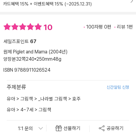
카드혜택 15% + 이벤트혜택 15% (~2025.12.31)
10
100자평 0편
리뷰 1편
세일즈포인트
67
원제 Piglet and Mama (2004년)
양장본
32쪽
240*250mm
48g
ISBN 9788911026524
주제분류
신간알림 신청
유아
>
그림책
>
_나라별 그림책
>
호주
유아
>
4~7세
>
그림책
선물하기
공유하기