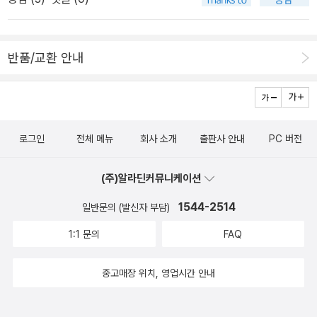
각' 등 옛 이야기 16편을 유머러스한 그림과 함께 엮은 전래동화집.
초등 저학년용.은하수미디어. 108쪽. 1만원.▲멍멍개의 모험 = 정영
애 글·박철민 그림. 떠돌이 개 백구와 동물들이 서로 낡은 기와집을 차
반품/교환 안내
지하기 위해 다투고 서로 화해하는 과정을 그린 동화. 초등 저학년용.
은하수미디어. 120쪽. 7천원.▲빡빡머리와 낙지대가리 = 김현태 글·
김진령 그림. 함께 있는 것만으로도 희망과 사랑을 느끼게 해주는 가
족과 친구, 이웃들의 이야기 6편을 담았다. 초등생용은하수미디어. 1
로그인
전체 메뉴
회사 소개
출판사 안내
PC 버전
44쪽. 7천원.▲커다란 나무 = 레미 쿠르종 글·그림. 나선희 옮김. 2
003년 '생텍쥐페리' 상을 수상한 저자의 실크스크린 그림책. 돈이 최
(주)알라딘커뮤니케이션
고라고 생각해온 어느 부자 아저씨의 가치관이 점점 변화해가는 과정
을 담고 있다. 유아용.시공주니어. 32쪽. 9천원.▲호두 = 아베 하지
1544-2514
일반문의 (발신자 부담)
메 글·그림. 위정현 옮김. 자신이 아끼는 호두나무를 할머니 방을 만들
1:1 문의
FAQ
기 위해 잘라야할지 고민하는 어린아이의 마음을 담은 동화. 비록 아
이는 호두나무를 잃지만 나무를 잃음으로써 더 큰 기쁨과 행복을 얻
중고매장 위치, 영업시간 안내
게 된다는 사실을 깨닫는다. 유아용.계수나무. 8천500원.▲엄마 엄
마 우리 엄마 = 마거릿 와일드 글·스티븐 마이클 킹 그림. 서남희 옮