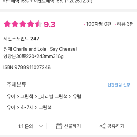
카드혜택 15% + 이벤트혜택 15% (~2025.12.31)
9.3
100자평 0편
리뷰 3편
세일즈포인트
247
원제 Charlie and Lola : Say Cheese!
양장본
30쪽
220*243mm
316g
ISBN 9788911027248
주제분류
신간알림 신청
유아
>
그림책
>
_나라별 그림책
>
유럽
유아
>
4~7세
>
그림책
선물하기
공유하기