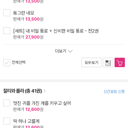
판매가
13,500
원
동그란 네모
판매가
13,500
원
[세트] 내 비밀 통로 + 신비한 비밀 통로 - 전2권
판매가
27,900
원
더보기
전체선택
모두보기
찰리와 롤라 (총 41권)
신간알림 신청
멋진 귀를 가진 개를 키우고 싶어
판매가
12,600
원
딱 하나 고를게
판매가
12,600
원