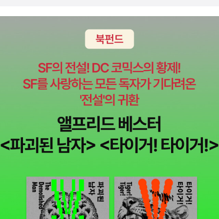
보면 이해하고 읽는 것인지 알 수 있다), 질문을 던져볼 수도 있다. 여
을 많이 쳤나 싶다, 그래 오늘 부터 내가 먼저 손 벌리고 다가가 안아
담이지만, 어린시절 '묵독'이 가능하다는 것을 깨닫고 적잖이 충격적
야 겟다, 비슷한 류의 책들아이들이 마음이 담겨있는아주 이쁜 그림
이었던 기억이 여럼풋이 난다. 집에 있던 2층 침대에서 월간 만화 『보
책들이다, 글이 없는 그림책그런데 가만보고 있으면 소곤소곤 소곤
물섬』을 읽던 중이었고, 그런 게 가능하다고 알려주었던, 누군지 기억
대는것 같은나에게 말을 거는것 같은잘 들어보세요, 분명 말하고 있
은 나지 않지만 손위의 동네 형이 함께 있었던 것 같다. '이희재' 선생
어요그림이 너무 이쁜 그림책,,, 글이 없이 우리아
님의 그림체와, 만화가 분들이 번갈아 연재하셨던 것도 같은데 '위인
이에게 재미있는 상상을 할 수있게 만들어주는 책들 아이들의 상상을
전', 그중에서도 녹두장군 전봉준의 압송 장면 컷이 강렬하게 남아 있
무한대로 끌어 줄 수있는 아주 아주 멋진 그리책들이다, 그리고
다(뒷날 기억이 섞였는지도 모르고...). 딸보다 나이가 많은 아이를 키
류가 좋아하는로렌 차일드의 작품들롤라가 너무너무 좋다고 그녀의
우는 친구들 이야기를 들어보아도, 아이들에게 '마음의 목소리'로 책
엉뚱한 행동이며 착한 찰리 오빠며오래도록 정말 어른인 엄마도 좋아
을 읽을 수 있다는 것을 깨닫는 순간은 천지가 개벽하는 경험인 것도
하는 시리즈 등등등,,
같다. 여하간 지은이는 듣기 수준과 읽기 수준이 같아지려면 13세 정
또, 이책들도정말 많다집에는 몇권 있지다 읽었던가,안 읽은
도는 되어야 하기 때문에, '외국'에서는 중학생에게도 책을 읽어준다
책은?기억이 가물가물,독특한 그림과 이야기참 재미있는 책들이다,
고 하고(다 좋은데, 외국 어느 나라에서? 출처는? 책을 제대로 따져
또 ,,나머지는 또 다음에,오늘은 여기까지,
읽지 않는 독자를 대상으로 한 탓인지는 모르지만, 박사님이신데도
이런 식으로 추적 불가능한-때로는 선뜻 믿기 어려운- 솔깃한 썰들을
책 곳곳에 마구 흩뿌려두신 것은 불만스럽다), 적어도 초등학교 1학