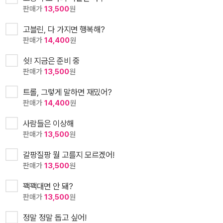
판매가
13,500
원
고블린, 다 가지면 행복해?
판매가
14,400
원
쉿! 지금은 준비 중
판매가
13,500
원
트롤, 그렇게 말하면 재밌어?
판매가
14,400
원
사람들은 이상해
판매가
13,500
원
갈팡질팡 뭘 고를지 모르겠어!
판매가
13,500
원
꽥꽥대면 안 돼?
판매가
13,500
원
정말 정말 돕고 싶어!