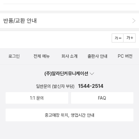
책들의 면면이 나름대로는 화려한데, 예컨대, '이론과 실천'에서 나왔
도 아니지만작년에 나왔는데 그동안 눈도장만 찍고 있는 책있다집에
던 『자본』 전 권, 『진보평론』(2020년 봄호가 무려 349쪽이나 되
는 이권은 이미 가지고 있다그의 그림이 참 좋다아이도 아주 즐겨라
네;;) 以前의 『이론』誌 대부분과, 초창기부터의 '과천연구실 세미나',
반품/교환 안내
보면서 재미잇어 하는책이다그래서 장바구니에 살짝 넣아 났는데 ,,
새길아카데미 비판총서, 민맥신서 같은 것들이다. 문득 생각이 나 찾
적립금이 많이 쌓여야 지르겠지만,,,그리고 류가 너무 좋아하는 병관
아보니 짜골로프의 『정치경제학 교과서』는 여전히 시판 중이고, 새길
이 집에도 책이 몇권있고 도서관에 새책이 들어올때마다
출판사에서 나왔던 『정치경제학』은 중원문화로 옮겨 판매가로 13만
빌려다 읽고 가서 읽고정말 귀여운 병관이와 누나 이야기아이들은 병
원이 붙어 있다;;]. 다시 현실(?)로 돌아와서, 책은 얼마간 뻔하면서
로그인
전체 메뉴
회사 소개
출판사 안내
PC 버전
관이 캐릭터를 보면서 아주 즐거워 하고 생활습관을 배운다 이번에
도 뻔하지 않은 내용들이 일부 나온다. 예컨대 저자가 '독서의 사각지
나온 칭찬 먹으러 가요도 기대된다, 점박이 너무 보고 싶다고 햇던 영
대'라 이름 붙인 시기(딱 맞는 명명은 아닌 것 같다), 그러니까 독서
(주)알라딘커뮤니케이션
화인데시간이 맞지 않아 미루고 미루다 보지 못한 영화얼마전 아이랑
습관을 망치기 쉬운 시기는 도리어 '한글을 막 떼는 시기'라는 지적에
함게 서점에 갔을때 그자리에 서서 다 읽어버린책그런데 소장하고 싶
1544-2514
일반문의 (발신자 부담)
정신이 번쩍 든다(책 60쪽 이하). 글자는 읽어도 내용은 이해하지 못
지는 않단다, 아마여자아이라서 그런것 같다그런데 이 책은 가지고
하기 때문이다. 책을 잘 읽는 사람, 독서의 맛을 아는 능숙한 어른(부
1:1 문의
FAQ
싶단다 . 이유는, 저안경,,ㅎㅎㅎㅎ 고슴도치 친구 펄,사랑스럽고 친
모)이 책을 읽어주어야 의미가 온전히 전달된다. 마침 아이가 글자를
구들을 아주 좋아하는 친구이다 그런데 친구들과 서로 안고 표현하고
깨치기 시작했기 때문에 부모가 감칠맛나게 읽어주면 책 읽어주기의
중고매장 위치, 영업시간 안내
싶은데 , 자꾸 친구들을 아프게 한다그 이유는 고슴도치니까,그래서
효과는 배가된다. 혼자 읽게 내버려두지 말고, 전보다 더 적극적으로
고민이다 어떻게 하면 과연 고슴도치 친구는 찾았을까요친구드을 꼭
읽어주어야 한다. 아이가 소리 내어 읽게도 해보고(끊어읽는 모습을
안아줄 방법을요즘 틈만 나면 손벌리고 다가오는딸, 내가 너무 야단