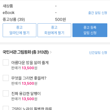
새상품
-
eBook
-
출간 알림 신청
중고상품 (39)
500원
중고
중고
중고 등록
알라딘에 팔기
회원에게 팔기
알림 신청
국민서관 그림동화 (총 313권)
신간알림 신청
아름다운 밤을 알려 줄게
판매가
13,500
원
무엇을 그리면 좋을까?
판매가
13,500
원
진짜 용감한 달팽이
판매가
13,500
원
고양이 노라의 특별한 하루