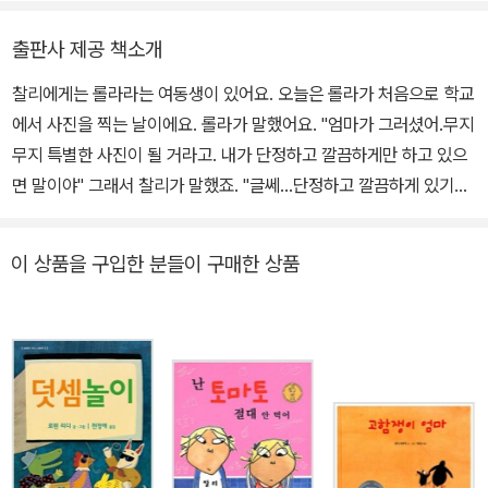
전념하고 있으며, 대표적인 역서로 《마틸다》 《크리스마스 캐럴》 《켄
즈케 왕국》 《웡카》 등이 있다. 강연과 저술 활동을 통해 그림책이 지
출판사 제공 책소개
닌 예술적 가치를 전하는 일에도 힘쓰고 있다.
찰리에게는 롤라라는 여동생이 있어요. 오늘은 롤라가 처음으로 학교
에서 사진을 찍는 날이에요. 롤라가 말했어요. "엄마가 그러셨어.무지
무지 특별한 사진이 될 거라고. 내가 단정하고 깔끔하게만 하고 있으
면 말이야" 그래서 찰리가 말했죠. "글쎄...단정하고 깔끔하게 있기가
그리 쉬운 일이 아닐 텐데?" ★ '찰리와 롤라'의 또 다른 그림책도 만
나 보세요. 《흔들흔들 내 앞니 절대 안빼》《있잖아, 그건 내 책이야》,
이 상품을 구입한 분들이 구매한 상품
《진짜야, 내가 안 그랬어》,《나도 강아지 돌볼 수 있어》,《나 정말 아프
단 말이야》《난 나뭇잎 절대 안해》,《난 머리 자르기 싫어》 케이트 그
린어웨이 상 수상,스마티즈 상 3회 수상에 빛나는 작가,로렌 차일드
의 '찰리와 롤라'이야기는 계속 나옵니다!