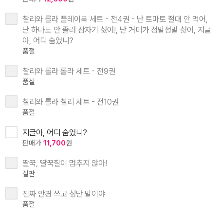
찰리와 롤라 플레이북 세트 - 전4권 - 난 토마토 절대 안 먹어,
난 하나도 안 졸려 잠자기 싫어!, 난 거미가 정말정말 싫어, 지글
아, 어디 숨었니?
품절
찰리와 롤라 롤라 세트 - 전9권
품절
찰리와 롤라 찰리 세트 - 전10권
품절
지글아, 어디 숨었니?
판매가
11,700
원
딸꾹, 딸꾹질이 멈추지 않아!
절판
진짜 안경 쓰고 싶단 말이야
품절