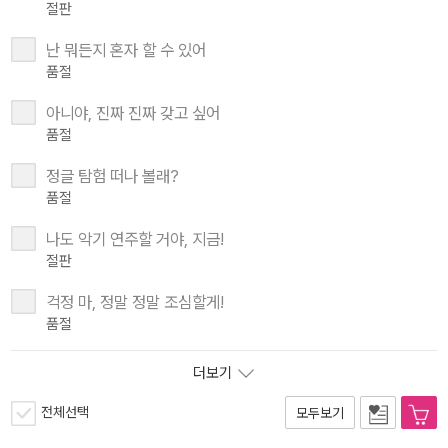
절판
난 뭐든지 혼자 할 수 있어
품절
아니야, 진짜 진짜 갖고 싶어
품절
정글 탐험 떠나 볼래?
품절
나도 악기 연주할 거야, 지금!
절판
걱정 마, 정말 정말 조심할게!
품절
더보기
전체선택
모두보기