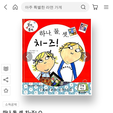
소득공제
하나, 둘, 셋, 치-즈!