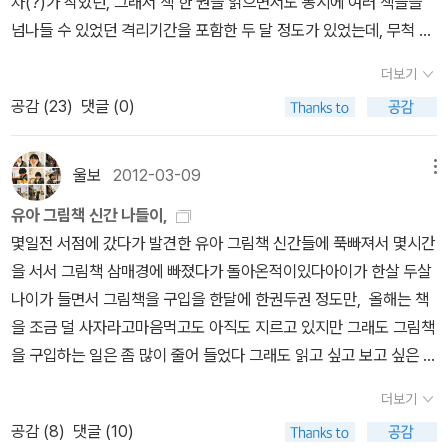
차(?)가 작았던, 그래서 책 한 권을 읽으면서도 동시에 여러 책들을
는 모습이 멋진 롤라니까 당연하다. 처음에 읽을 때는 이제 일곱살이
넘나들 수 있었던 격리기간을 포함한 두 달 정도가 있었는데, 무척 행
한참 무르익은 조카에게는 너무 유치하지 않을까 걱정이 되었는데 뒤
복했고 아이도 서재에서 놀면서 좋아했다. 이제는 다시 副서재로 옮
더보기
로 갈수록 즐겁고 재밌게 읽을 수 있었다. 오늘 아침 우리 집에서 눈을
겨 살고 있는데, 이사를 다니면서 책들을 새로이 정리하다 보면 구석
뜬 둘째 조카가 엄마도 아빠도 보이지 않자 마구 울었는데, 제 오빠가
공감 (
23
)
댓글 (0)
에 처박혀 잊힌 책들을 새삼스럽게 상기하는 계기가 되기도 한다. 이
눈에 들어오자 안심이 되었는지 울음을 뚝! 그치는 것을 보았다. 저 어
책도 그렇게 간만에 발견하였다. 그러나 번번이 책을 이고 지고 다니
린 것에게도 물보다 진한 피가 느껴졌던가??? 암튼, 이 책 보면서 찰
는 것이 비경제적이기도 하고 몸도 점점 힘들어져(특히 책박스를 나
울보
2012-03-09
메뉴
리처럼 큰 조카가 어린 동생을 롤라처럼 예쁘게 생각해 줬으면 좋겠
르다가 허리를 다치는 일이 간혹 생겨) 전자책에 조금 더 익숙해지려
유아 그림책 신간 나들이,
다. 다정히 무엇을 만들어 주기엔 아직 둘 다 너무 어리지만. ^^
고도 하고 있다. 필요한 책들을 그때그때 사는 게 아니라, 중고책방에
몇일전 서점에 갔다가 발견한 유아 그림책 신간들에 푹빠져서 몇시간
서 언젠가 읽을 것 같은(훑어보기라도 해야 할 것 같은) 책들을 발견
을 서서 그림책 삼매경에 빠졌다가 돌아온적이있다아이가 한살 두살
하는 대로 미리 사두기 때문에 발생하는 문제이다. 아무튼 버리지 못
나이가 들면서 그림책을 구입을 한달에 한권두권 정도만, 올해는 책
하고 20년 이상 모으고 싸들고 다녔던, 매년 눈덩이처럼 불어나는 책
을 조금 덜 사자라고마음먹고도 아직도 지르고 있지만 그래도 그림책
들이 인생의 큰 짐이자 제약조건이면서도, 잦은 이동생활 중에 언제
을 구입하는 일은 좀 많이 줄어 들었다 그래도 읽고 싶고 보고 싶은 그
라도 돌아갈 수 있는 가상의 고향이 되고 있다. 몸과 함께 생각도 이리
림책이 너무 많아서 어느날은 도서관에 가서 그림책만 빌려 오는날
저리 이전(移轉)하였다. 이렇게 남기는 글들을 5년, 10년 뒤에 읽어
더보기
도있다 아이도 그러면 아주 좋아라 한다,신간도 너무 많이 나와 있고
보면 생각이 바뀌어 지우고 싶은 것들도 당연히 있을 것 같다[사모은
공감 (
8
)
댓글 (10)
시리즈 물도 너무 많이 나와 있었다, 이책 , 막스 뒤코스의 신간, 신간