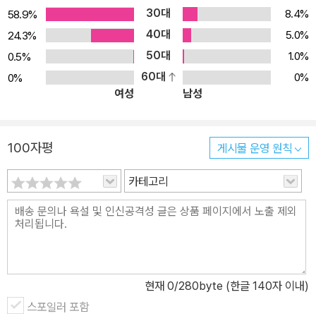
30대
8.4%
58.9%
40대
5.0%
24.3%
50대
1.0%
0.5%
60대
0%
0%
여성
남성
100자평
게시물 운영 원칙
카테고리
현재
0
/280byte (한글 140자 이내)
스포일러 포함