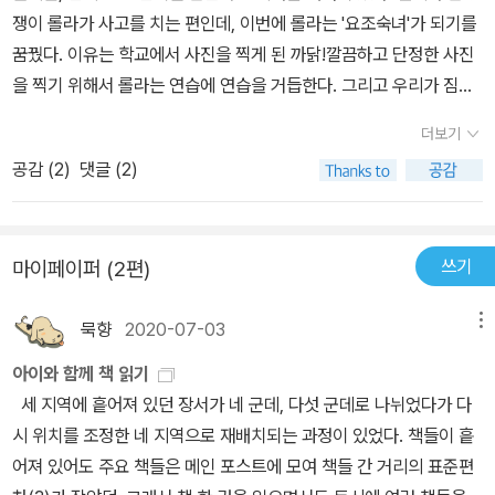
쟁이 롤라가 사고를 치는 편인데, 이번에 롤라는 '요조숙녀'가 되기를
꿈꿨다. 이유는 학교에서 사진을 찍게 된 까닭!깔끔하고 단정한 사진
을 찍기 위해서 롤라는 연습에 연습을 거듭한다. 그리고 우리가 짐작
하듯이 번번히 실패한다.흙탕물이 튈까봐 물 흙탕물 주변만 뛰어놀았
더보기
지만 신발은 흠뻑 젖어버렸고, 물통에서 장난을 치면 오히려 깨끗해
공감 (
2
)
댓글 (2)
지지 않을까 생각했지만 옷을 적셨고,딸기 우유 마시다가 엎어서 옷
을 버리고,앞치마 두르고그림을 그렸는데 그만 물감 묻은 손으로 얼
굴에 자국을 내버렸다.깔끔하게 손을 씻고 완벽하다고 생각하며 사진
쓰기
마이페이퍼 (2편)
을 찍었지만 결과는 처참!그래도 하나, 둘, 셋 치~즈!만은 제대로 지
켰다는 것!깔끔하고 단정한 사진으로 엄마를 기쁘게 해드리고 싶었던
묵향
2020-07-03
메뉴
롤라는 학교에서 찍은 사진이 맘에 들지 않았다. 실망하는 롤라를 달
래기 위해서 찰리가 묘안을 짜낸다. 바로 작가가 작업하듯이 사진들
아이와 함께 책 읽기
을 모자이크 해서 '깔끔하고 단정한' 사진을 만들어 준 것!사진들을 자
세 지역에 흩어져 있던 장서가 네 군데, 다섯 군데로 나뉘었다가 다
르고 붙여서 새로이 멋진 사진 한장을 만드는 작업이 진지하고도 경
시 위치를 조정한 네 지역으로 재배치되는 과정이 있었다. 책들이 흩
쾌하게 묘사되었다. 동생을 위해서 애써주는 오빠의 마음이 참 예쁘
어져 있어도 주요 책들은 메인 포스트에 모여 책들 간 거리의 표준편
고 기특하다. 조각조각 연결되어 완성된 롤라의 사진은 압권이다. 웃