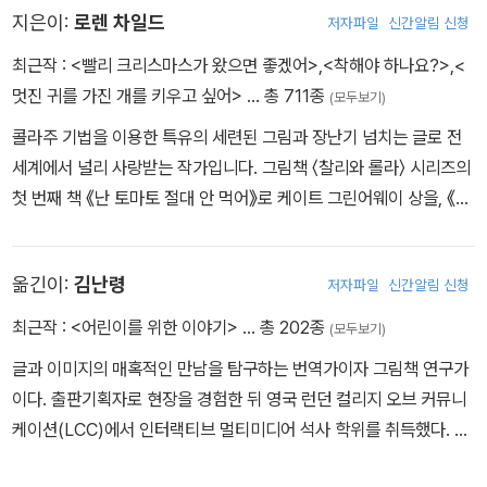
지은이:
로렌 차일드
저자파일
신간알림 신청
최근작 :
<빨리 크리스마스가 왔으면 좋겠어>
,
<착해야 하나요?>
,
<
멋진 귀를 가진 개를 키우고 싶어>
… 총 711종
(모두보기)
콜라주 기법을 이용한 특유의 세련된 그림과 장난기 넘치는 글로 전
세계에서 널리 사랑받는 작가입니다. 그림책 〈찰리와 롤라〉 시리즈의
첫 번째 책 《난 토마토 절대 안 먹어》로 케이트 그린어웨이 상을, 《요
런 고얀 놈의 생쥐》로 스마티즈북 금상을 받았습니다. 그린 책으로는
〈클라리스 빈〉 시리즈, 《착해야 하나요?》, 《동생이 미운 걸 어떡해!》,
옮긴이:
김난령
저자파일
신간알림 신청
《꼬마 천재 허버트》, 《내가 꿈꾸는 침대》, 《쉿! 책 속 늑대를 조심
해!》, 《넌 어느 별에 살고 있니?》, 《사자가 좋아!》가 있고, 《오늘은 회
최근작 :
<어린이를 위한 이야기>
… 총 202종
(모두보기)
색빛》, 《꼬마 백만장자 삐삐》, 《내 이름은 삐삐 롱스타킹》에 그림을
글과 이미지의 매혹적인 만남을 탐구하는 번역가이자 그림책 연구가
그렸습니다.
이다. 출판기획자로 현장을 경험한 뒤 영국 런던 컬리지 오브 커뮤니
케이션(LCC)에서 인터랙티브 멀티미디어 석사 학위를 취득했다. 고
전과 현대 문학을 아우르는 문장을 우리말로 유려하게 옮기는 일에