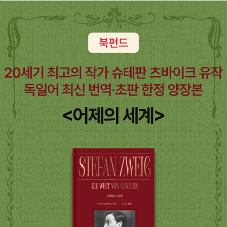
면서 “사람들의 삶의 방식”이 어떻게 바뀌었는지, 또 그것이 “당시 사
회, 경제 전반의 문제와 어떻게 관계 맺고 있는”지 하는 점이다. 이야
기는 ‘수옥’이 처음 ‘조만섭’의 손에 이끌려 부산에서 통영으로 흘러들
어오는 것으로 시작된다. 통영 토박이인 조만섭은 부산 사는 처제(영
자)의 부탁으로 홀로 피란 온 수옥을 데리고 집으로 가는 배에서 친구
‘서영래’와 마주친다. 그는 부산과 통영을 오가며 밀수로 막대한 부를
축적했지만 후사를 보지 못한 터라, 어리고 예쁜 수옥에게 눈독을 들
인다. 하지만 이후 수옥은 조만섭의 후처인 ‘서울댁’과 서영래 사이의
모종의 거래로 인해 단순한 심부름인 줄 알고 나갔다가 서영래에게
겁탈당하고 그의 감시 속에 갇혀 지내게 된다. 둘 사이에 ‘물건’처럼
거래된 수옥은 작품 속에서 전쟁으로 인해 삶이 “가장 고통스럽고 피
폐해진 인물”이기도 하다. 수옥이라는 인물을 통해 『파시』는 인간이
수단으로 전락하고, 불법적인 루트로 흘러드는 밀수품들처럼 거래되
는 현실을 꼬집는다. 한국전쟁을 치르는 1950~53년의 통영은 잠시
인민군 점령기를 거치긴 했지만, 피비린내 나는 살육의 현장에서 벗
어난 비교적 안전한 피란처로, 많은 사람들이 몰려들었다. 당시 통영