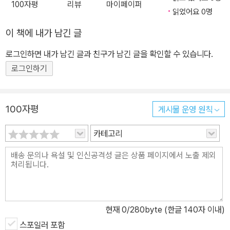
100자평
리뷰
마이페이퍼
데뷔해, 26년에 걸쳐 집필한 대하소설 『토지』로 한국 문학사에 거대
이 있다. 1996년 토지문화재단을 설립해 작가들을 위한 창작실을 운
읽었어요 0명
한 이정표를 남긴 거장 박경리. 타계 16주기를 맞아 다산북스에서 박
영하며 문학과 예술의 발전을 위해 힘썼다. 현대문학신인상, 한국여
이 책에 내가 남긴 글
경리의 작품들을 새롭게 엮어 출간한다. 한국 문학의 유산으로 꼽히
류문학상, 월탄문학상, 인촌상, 호암예술상 등을 수상했고 칠레 정부
는 『토지』를 비롯한 박경리의 소설과 에세이, 시집이 차례로 묶여 나
로부터 가브리엘라 미스트랄 문학 기념 메달을 받았다. 2008년 5월
로그인하면 내가 남긴 글과 친구가 남긴 글을 확인할 수 있습니다.
올 예정인 장대한 기획으로, 작가의 문학 세계를 누락과 왜곡 없이 온
5일 타계했다. 대한민국 정부는 한국문학에 기여한 공로를 기려 금관
로그인하기
전하게 담아낸 의미 있는 작업이다. 이번 기획에서는 한국 사회와 문
문화훈장을 추서했다.
학의 중추를 관통하는 박경리의 방대한 작품들을 한데 모아 구성했
고, 새롭게 발굴한 미발표 유작도 꼼꼼한 편집 과정을 거쳐 출간될 예
100자평
게시물 운영 원칙
정이다. 오래전에 고전의 반열에 오른 박경리의 작품들은 새롭게 읽
카테고리
힐 기회를 갖질 못했다. 이번에 펴내는 특별판에서는 원문의 표현을
살리고 이전의 오류를 잡아내는 것을 넘어, 새로운 시대감각을 입혀
기존의 판본과는 전혀 다른 분위기의 책을 선보인다. 이전에 박경리
의 작품을 읽은 독자에게는 기존의 틀을 부수는 신선함을, 작품을 처
음 접할 독자에게는 고전의 품위와 탁월함을 맛볼 수 있도록 고심해
구성했다. 이전의 고리타분함을 말끔하게 벗어내면서도 작품 각각의
현재
0
/280byte (한글 140자 이내)
고유의 맛을 살린 표지 디자인으로, 독서는 물론 소장용으로도 손색
스포일러 포함