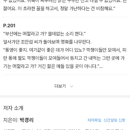
수 없었어요. 뒤축이 찌부러진 낡은 구두만 신고 다닐 수 없었어요. 난
젊어요. 이 초라한 꼴을 하고서, 정말 가난하다는 건 비참해요.”
P.201
“부산에는 머할라고 가? 쓸데없는 소리 한다.”
앞서가던 조만섭 씨가 돌아보며 명화를 나무란다.
“통영이 좋지. 여기같이 좋은 데가 어디 있노? 깍쟁이들만 모여서, 피
란 통에 팔도 깍쟁이들이 모여들어서 등치고 간 내먹는 그런 곳에 가
기는 머할라고 가? 거긴 젊은 애들 있을 곳이 아니다.”
“하지만 아버지, 저는 지금 가지 않아요?”
“아, 너는 안 다르나, 넌 공부하러 가니께. 수옥이는…….”
더보기
저자 소개
지은이:
박경리
저자파일
신간알림 신청