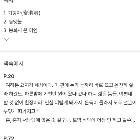
목차
원전을 충실하게 살린 편집과 고전에 대한 선입견을 완벽하게 깨부수
어 줄 디자인으로 새 시대의 새 독자를 만날 준비를 마친 이번 작품은
1. 기항자(寄港者)
『파시(波市)』다. 한국전쟁 당시 최후방인 통영과 부산 일대를 무대
2. 등댓불
로, 박경리가 포착한 여성과 소시민, 외딴섬의 사람들까지 각 계층의
3. 봉화서 온 여인
상황에 따른 다양한 삶의 풍경을 폭넓게 느껴보기를 바란다.
책속에서
P.20
“여하튼 요지경 세상이다. 이 판에 누가 눈까리 바로 뜨고 온전히 살
라 하겠노. 하룻밤에 기천만 원이 왔다 갔다 하니 젊은 놈들, 여편네
할 것 없이 환장이라. 인심 더럽게 돼가지. 돈독이 올라서 모두 얼굴이
누렇게 떠가지고.”
“흥, 혼자 서낭당에 앉은 것 같구나. 토영 바닥에 어장 안 하고 밀수
안 하고 사는 놈이 몇이나 될꼬?”
P.72