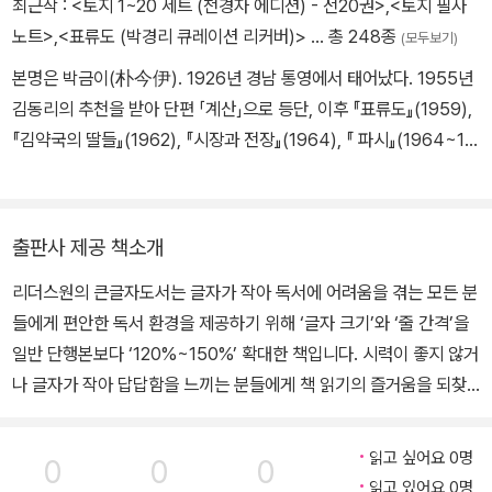
최근작 :
<토지 1~20 세트 (천경자 에디션) - 전20권>
,
<토지 필사
노트>
,
<표류도 (박경리 큐레이션 리커버)>
… 총 248종
(모두보기)
본명은 박금이(朴今伊). 1926년 경남 통영에서 태어났다. 1955년
김동리의 추천을 받아 단편 「계산」으로 등단, 이후 『표류도』(1959),
『김약국의 딸들』(1962), 『시장과 전장』(1964), 『 파시』(1964~19
65) 등 사회와 현실을 꿰뚫어 보는 비판적 시각이 강한 문제작을 잇
달아 발표하면서 문단의 주목을 받았다. 1969년 9월부터 대하소설
『토지』의 집필을 시작했으며 26년 만인 1994년 8월 15일에 완성했
출판사 제공 책소개
다. 『토지』는 한말로부터 식민지 시대를 꿰뚫으며 민족사의 변전을
리더스원의 큰글자도서는 글자가 작아 독서에 어려움을 겪는 모든 분
그린 한국문학의 걸작으로, 이 소설을 통해 한국문학사에 뚜렷한 족
들에게 편안한 독서 환경을 제공하기 위해 ‘글자 크기’와 ‘줄 간격’을
적을 남긴 거장으로 우뚝 섰다. 2003년 장편소설 『나비야 청산가자』
일반 단행본보다 ‘120%~150%’ 확대한 책입니다. 시력이 좋지 않거
를 《현대문학》에 연재했으나 건강상의 이유로 중단되며 미완으로 남
나 글자가 작아 답답함을 느끼는 분들에게 책 읽기의 즐거움을 되찾
았다. 그 밖에 산문집 『Q씨에게』 『원주통신』 『만리장성의 나라』 『꿈
아 드리고자 합니다. “제 삶이 평탄했다면 글을 쓰지 않았을 것입니
꾸는 자가 창조한다』 『생명의 아픔』 『일본산고』 등과 시집 『못 떠나
다. 삶이 문학보다 먼저지요.” 고전의 품격과 새 시대의 감각을 동시
는 배』 『도시의 고양이들』 『우리들의 시간』 『버리고 갈 것만 남아서
읽고 싶어요 0명
0
0
0
에 담아낸 박경리 타계 16주기 추모 특별판 1957년 단편 「계산」으로
참 홀가분하다』 『슬픔도 기쁨도 왜 이리 찬란한가』 『산다는 슬픔』 등
읽고 있어요 0명