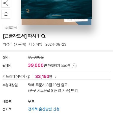
소득공제
[큰글자도서] 파시 1
박경리
(지은이)
다산책방
2024-08-23
정가
39,000원
39,000
판매가
원
마일리지 390원
33,150
카드최대혜택가
원
수령예상일
택배 주문시 8월 10일 출고
(중구 서소문로 89-31 기준)
변경
배송료
무료
전자책
전자책 출간알림 신청