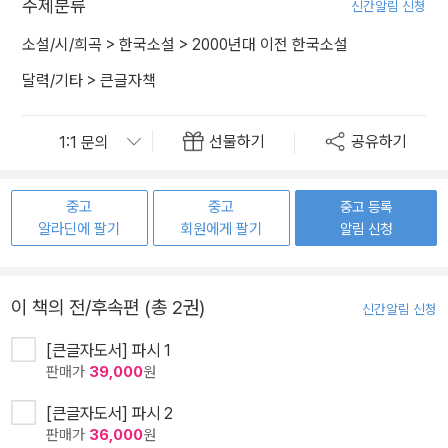
주제분류
신간알림 신청
소설/시/희곡
>
한국소설
>
2000년대 이전 한국소설
달력/기타
>
큰글자책
선물하기
공유하기
중고
중고
중고 등록
알라딘에 팔기
회원에게 팔기
알림 신청
이 책의 전/후속편 (총 2권)
신간알림 신청
[큰글자도서] 파시 1
판매가
39,000
원
[큰글자도서] 파시 2
판매가
36,000
원