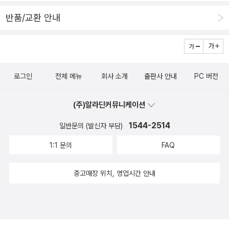
통영 일대 섬을 주요 배경으로 한다. 실제 전투가 벌어지는 전방에 비
반품/교환 안내
해 후방은 피가 튀고 포성이 울리는 참혹한 전장에서 벗어나 있는 것
처럼 보이지만, 실상은 이곳 역시 전쟁으로 파괴된 일상을 다시 영위
하기 위해, 먹고살기 위해, 어떻게든 한몫 잡기 위해 더 치열하게 돈과
욕망을 좇으며 저마다 살길을 찾아 발버둥 치는 사람들이 모여 있는
로그인
전체 메뉴
회사 소개
출판사 안내
PC 버전
‘전쟁터’나 다름없다. 그 현장 한가운데 욕망으로 들끓는 다양한 인간
군상들과 격변한 시대상을 박경리는 『파시』에 충실히 재현하였다. 전
(주)알라딘커뮤니케이션
쟁이라는 사건은 한민족 전체에 큰 영향을 미쳤지만, 그 여파는 각 개
인이 처한 계급이나 상황에 따라 다르게 나타났다. 어떤 이는 가족을
1544-2514
일반문의 (발신자 부담)
모두 잃고 전쟁고아가 되거나 무일푼의 난민으로 전락하고, 어떤 이
1:1 문의
FAQ
는 별다른 피해 없이 재력과 권력을 유지하기도 한 반면, 외려 전시 혼
란을 틈타 불법적인 방식으로 부를 축적하는 등 전쟁을 신분 상승의
중고매장 위치, 영업시간 안내
기회로 삼는 이들도 있었다. 박경리는 그러한 세태에 주목한다. “여하
튼 요지경 세상이다. …… 돈독이 올라서 모두 얼굴이 누렇게 떠가지
고.” ‘생계유지’라는 또 다른 격전의 현장 후방에서 박경리가 바라본
전쟁의 실상 박경리가 『파시』에서 초점을 맞춘 것은, 전쟁이 지속되