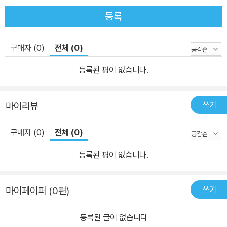
이 없게 했다. 한국 문학사에 영원히 남을 이름, 박경리 문학의 정수를
등록
다산북스의 기획으로 다시 경험하길 바란다. “현실 속에서는 비극이
란 조금도 아름답지 못해. 그건 추한 거야. 추하지.” 전시 혼란 속 일상
구매자 (0)
전체 (0)
에 자리 잡은 전쟁의 그늘 돈을 좇는 인간군상들의 민낯 다산북스에
서 새롭게 출간된 『파시(波市)』는 박경리의 또 다른 걸작이다. 출간
등록된 평이 없습니다.
에 앞서 1964년 7월 13일부터 1965년 5월 31일까지 《동아일보》
에 연재(총 274회)되었는데, 집필 시기나 한국전쟁을 소재로 다룬다
쓰기
마이리뷰
는 점에서 『시장과 전장』과 연결지어 생각해볼 수 있다. 연재가 끝난
후 작가는 후기를 통해 전작 장편인 『시장과 전장』의 “마지막 손
구매자 (0)
전체 (0)
질”과 병행하여 썼다(「파시(波市)를 끝내고」, 《동아일보》1965년 6
월 5일 자)고 직접 밝힌 바 있다. 또한 『시장과 전장』 주인공인 ‘남지
등록된 평이 없습니다.
영’이 작품 마지막에 야시장의 불빛이 반짝이는 피란처 ‘부산’으로 흘
러 들어가는데, 『파시』의 무대로 부산이 등장한다는 데서 맞닿아 있
쓰기
마이페이퍼 (0편)
으며, 추후 피란처에서의 삶을 유추해볼 수 있게 한다. 『시장과 전장』
이 서울을 중심으로 전쟁을 그리고 있다면, 『파시』는 한국전쟁 당시
등록된 글이 없습니다
임시 수도였던 부산과 더불어 최후방 지역이자 작가의 고향이기도 한