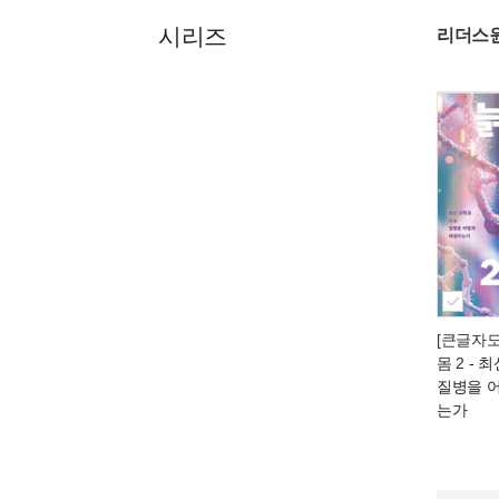
시리즈
리더스
[큰글자도
몸 2
- 최
질병을 
는가