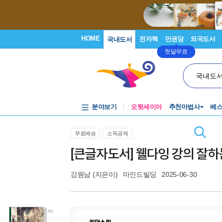
HOME
전자책
만권당
외국도서
국내도서
첫달무료
국내도
분야보기
오뒷세이아
추천마법사
베
무료배송
소득공제
[큰글자도서] 웰다잉 강의 잘하
강원남
(지은이)
마인드빌딩
2025-06-30