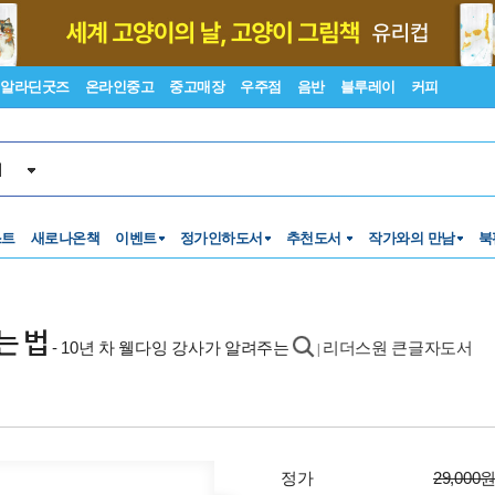
알라딘굿즈
온라인중고
중고매장
우주점
음반
블루레이
커피
서
스트
새로나온책
이벤트
정가인하도서
추천도서
작가와의 만남
북
는 법
- 10년 차 웰다잉 강사가 알려주는
리더스원 큰글자도서
|
정가
29,000