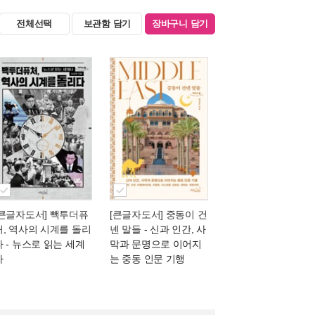
전체선택
보관함 담기
장바구니 담기
[큰글자도서] 빽투더퓨
[큰글자도서] 중동이 건
처, 역사의 시계를 돌리
넨 말들
- 신과 인간, 사
다
- 뉴스로 읽는 세계
막과 문명으로 이어지
사
는 중동 인문 기행