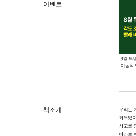
이벤트
8월 특
이동식 
책소개
우리는 
화두였다
사고를 당
바라보며