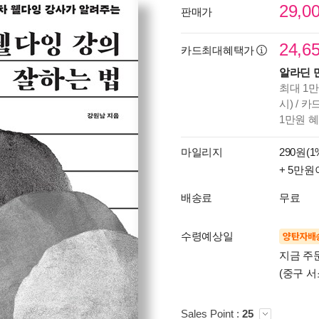
29,0
판매가
24,6
카드최대혜택가
알라딘 
최대 1만
시) / 
1만원 
마일리지
290원(1
+ 5만원
배송료
무료
수령예상일
양탄자배
지금 주
(중구 서
Sales Point :
25