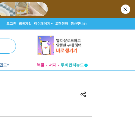
로그인
회원가입
마이페이지
고객센터
장바구니
(0)
펀드
북플
서재
투비컨티뉴드
창작플랫폼
투비컨티뉴드
원