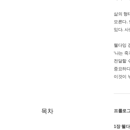
삶의 형
모른다.
있다. 
웰다잉 
‘나는 
전달할 
중요하다
이것이 
목차
프롤로그
1장 웰다