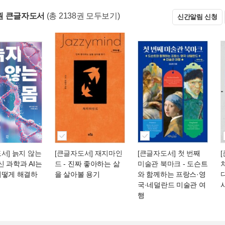
원 큰글자도서
(총 2138권 모두보기)
신간알림 신청
서] 늙지 않는
[큰글자도서] 재지마인
[큰글자도서] 첫 번째
신 과학과 AI는
드
- 진짜 좋아하는 삶
미술관 북마크
- 도슨트
어떻게 해결하
을 살아볼 용기
와 함께하는 프랑스·영
국·네덜란드 미술관 여
행