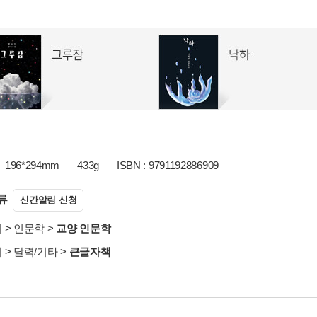
196*294mm
433g
ISBN : 9791192886909
류
신간알림 신청
서
>
인문학
>
교양 인문학
서
>
달력/기타
>
큰글자책