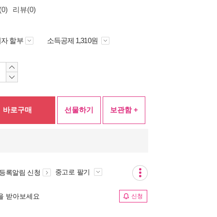
0)
리뷰(0)
자 할부
소득공제 1,310원
바로구매
선물하기
보관함 +
중고로 팔기
 등록알림 신청
림을 받아보세요
신청