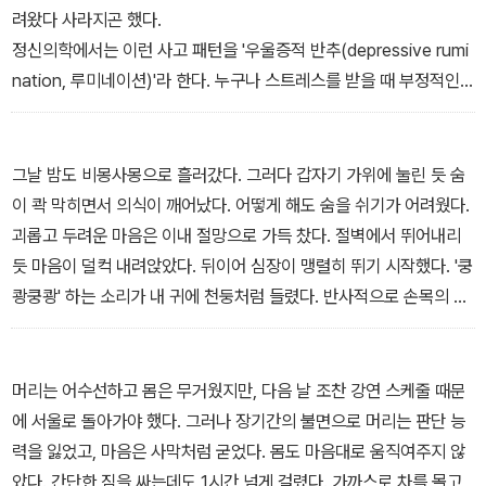
려왔다 사라지곤 했다.
정신의학에서는 이런 사고 패턴을 '우울증적 반추(depressive rumi
nation, 루미네이션)'라 한다. 누구나 스트레스를 받을 때 부정적인
사고를 곱씹기 마련이지만, 그 정도가 깊어지고 길어지면 결국 극심
한 소진(burnout) 상태를 지나 우울증 등 각종 신경증이나 암, 치매,
자살로 이어질 수 있다.
그날 밤도 비몽사몽으로 흘러갔다. 그러다 갑자기 가위에 눌린 듯 숨
-1부 '우울증 전야'
이 콱 막히면서 의식이 깨어났다. 어떻게 해도 숨을 쉬기가 어려웠다.
괴롭고 두려운 마음은 이내 절망으로 가득 찼다. 절벽에서 뛰어내리
듯 마음이 덜컥 내려앉았다. 뒤이어 심장이 맹렬히 뛰기 시작했다. '쿵
쾅쿵쾅' 하는 소리가 내 귀에 천둥처럼 들렸다. 반사적으로 손목의 맥
을 짚어보니 100m 달리기를 할 때처럼 빨랐다. 얼핏 벽시계를 보니
새벽 5시가 조금 넘은 시각.
이 증상을 오한이라고 해야 하나. 이불이 들썩거릴 정도로 몸이 부들
머리는 어수선하고 몸은 무거웠지만, 다음 날 조찬 강연 스케줄 때문
부들 떨리기 시작하더니 급기야 이가 딱딱 부딪혔다. 전신에서 땀이
에 서울로 돌아가야 했다. 그러나 장기간의 불면으로 머리는 판단 능
비 오듯 쏟아졌다. 몸과 마음이 완전히 무너져 내리는 느낌이 들었다.
력을 잃었고, 마음은 사막처럼 굳었다. 몸도 마음대로 움직여주지 않
이러다 미쳐버리거나 죽을 것 같았다. 극도의 공포가 엄습했다.
았다. 간단한 짐을 싸는데도 1시간 넘게 걸렸다. 가까스로 차를 몰고