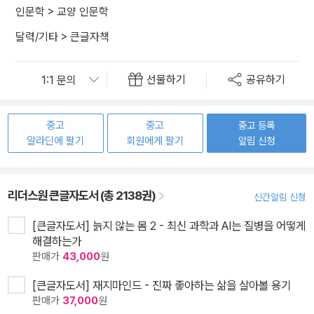
인문학
>
교양 인문학
달력/기타
>
큰글자책
선물하기
공유하기
중고
중고
중고 등록
알라딘에 팔기
회원에게 팔기
알림 신청
리더스원 큰글자도서 (총 2138권)
신간알림 신청
[큰글자도서] 늙지 않는 몸 2 - 최신 과학과 AI는 질병을 어떻게
해결하는가
판매가
43,000
원
[큰글자도서] 재지마인드 - 진짜 좋아하는 삶을 살아볼 용기
판매가
37,000
원