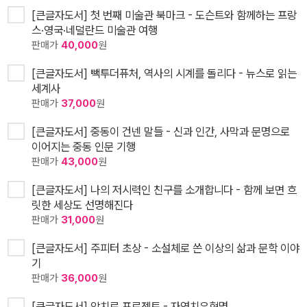
[큰글자도서] 첫 번째 미술관 북마크 - 도슨트와 함께하는 프랑
스·영국·네덜란드 미술관 여행
판매가
40,000
원
[큰글자도서] 빽투더퓨처, 역사의 시계를 돌리다 - 뉴스로 읽는
세계사
판매가
37,000
원
[큰글자도서] 중동이 건넨 말들 - 신과 인간, 사막과 문명으로
이어지는 중동 인문 기행
판매가
43,000
원
[큰글자도서] 나의 저시력인 친구를 소개합니다 - 함께 보면 흐
릿한 세상도 선명해진다
판매가
31,000
원
[큰글자도서] 주피터 초상 - 소설체로 쓴 이상의 삶과 문학 이야
기
판매가
36,000
원
[큰글자도서] 암치료 프로젝트 - 자연치유혁명