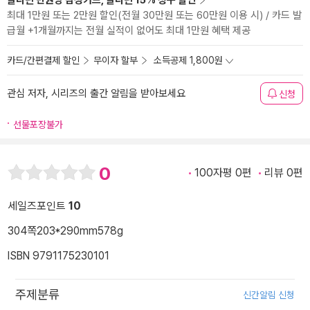
알라딘 만권당 삼성카드, 알라딘 15% 청구 할인
최대 1만원 또는 2만원 할인(전월 30만원 또는 60만원 이용 시) / 카드 발
급월 +1개월까지는 전월 실적이 없어도 최대 1만원 혜택 제공
카드/간편결제 할인
무이자 할부
소득공제 1,800원
관심 저자, 시리즈의 출간 알림을 받아보세요
신청
선물포장불가
0
100자평 0편
리뷰 0편
세일즈포인트
10
304쪽
203*290mm
578g
ISBN 9791175230101
주제분류
신간알림 신청