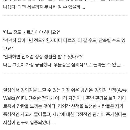
-1부 '공황발작, 이대로 죽거나 미칠 것 같다'
나섰다. 과연 서울까지 무사히 갈 수 있을까.
톨게이트가 보였지만 진입로를 찾지 못했다. 그때 왼편에서 직원이
소리쳤다.
'아저씨, 그리로 가면 안 됩니다! 이리로 오세요!'
'어느 정도 치료받아야 하나요?'
어리둥절해 쳐다보니 아까는 보이지 않던 요금정산소가 있었다. 직원
'넉넉히 잡아 1년 정도? 환자마다 다르죠. 더 길 수도, 단축될 수도 있
은 한심하다는 듯 말했다.
고요.'
'거긴 길이 아닙니다. 안내판이 보이지 않으세요?'
'완쾌하면 전처럼 정상 생활을 할 수 있나요?'
가까스로 후진해 톨게이트를 통과한 뒤, 왕복 4차선 도로로 진입했
나는 그것이 가장 궁금했다. 우울증은 심리적으로 '돌아올 수 없는
다.
강'을 건넜다는 절망감의 신호를 계속 주기 때문이었다.
그런데 갑자기 저 앞에서 웬 승용차가 정면으로 다가오면서 미친 듯
'그럼요. 오히려 정신력이 더 강해지기도 해요. 자신의 약점을 알면 더
이 경적을 울려댔다. 급히 핸들을 오른쪽으로 돌려 차를 피하니 상대
조심하게 되고, 그래서 노력하다 보면 오히려 더 강해집니다. 성공한
일상에서 경외감을 느낄 수 있는 가장 쉬운 방법은 '경외감 산책(Awe
편 운전사가 창문을 열고 욕설을 퍼부었다.
운동선수들을 보면 어릴 적에 허약했던 걸 계기로 운동을 시작한 경
Walks)'이다. 단순한 걷기가 아니라 자연이나 주변 환경을 보며 경이
'야, 이 ×××야, 죽으려고 환장했냐!'
우가 많아요. 정신도 마찬가지입니다.'
로움과 감탄을 느끼는 것이다. 경외감 산책을 실천한 사람들은 자기
내 차가 중앙선을 넘어 반대편 차선에서 달린 것이었다. 나는 온 신경
그의 말은 내게 하늘에서 내리는 복음같이 들렸다. 시원시원하게 말
중심적인 사고가 줄어들고, 세상에 대한 긍정적인 관심이 증가한다는
을 집중해 차를 몰았다. 그러나 의지와 달리, 마치 보이지 않는 손에
하는 그에게서 나는 희망과 신뢰를 동시에 느꼈다. 아, 의사는 이래야
사실이 연구로 입증되었다.
이끌리듯 내 차는 어느새 중앙선을 넘어가 또 반대편에서 달리고 있
한다.