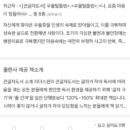
깨닫는 것이 치유의 핵심이라고 하는 카를 융의 가르침을 떠올리게
최근작 :
<[큰글자도서] 우울탈출법>
,
<우울탈출법>
,
<나, 요즘 마음
하는 내용을 담고 있다. 단순한 공감이나 위로의 말보다는 개인적 체
이 힘들어서>
… 총 8종
(모두보기)
험을 통해 얻은 삶의 통찰을 담고 있다는 점에서 독자들에게 더욱 와
닿을 것으로 생각된다.
자신에게 찾아온 우울증을 인생의 숙제로 받아들이고, 이를 극복하며
성숙한 삶으로 전환해낸 사람이다. 초기의 극심한 불면과 불안장애는
병원치료로 극복했지만 마음속에는 여전히 부정적 사고의 반복, 즉
루미네이션과 무기력이 남아 있었다. 이를 극복하기 위해 그는 매일
새벽 운동화 끈을 묶고 자연으로 나섰고, ‘지금 여기’에 집중하며 글쓰
기에 몰두했다. 치유는 점차 우울을 지혜로 바꾸는 탐험이 되었다. 정
출판사 제공 책소개
신과 의사와 환자, 심리학자, 뇌과학자, 명상가, 종교인, 철학자, 예술
큰글자도서 소개 리더스원의 큰글자도서는 글자가 작아 독서에 어려
인, 명리학자와 나눈 대화는 그 자체로 ‘마음 공부’였고, 삶에 대한 통
움을 겪는 모든 분들에게 편안한 독서 환경을 제공하기 위해 ‘글자 크
찰로 이어졌다. 대학 심리학과에 편입해 공부한 심리학 이론은 자기
기’와 ‘줄 간격’을 일반 단행본보다 ‘120%~150%’ 확대한 책입니다.
탐구의 길잡이가 되어주었다. 아울러 MBSR, 고엔카 명상 등 세계적
시력이 좋지 않거나 글자가 작아 답답함을 느끼는 분들에게 책 읽기
인 명상 프로그램을 익히고, 인도 리시케시에서 명상 수련을 했다.
의 즐거움을 되찾아 드리고자 합니다. 큰글자도서-일반단행본 비교
《주간조선》에 〈스티브 잡스 명상 따라하기〉를 연재하고, 국내 심리학
사진(표지, 내지) 어느 날 찾아온 불면, 무기력, 우울증… 반복되는 부
계 원로 고故 장현갑 교수 등과 함께 ‘8주 마음챙김 명상’ 강좌를 여
읽고 싶어요 0명
0
0
0