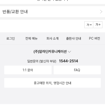
하면서 깨달은 것들 겪어본 자만이 쓸 수 있는 회복의 실전 지침서 이
책에는 ‘다 잘될 거야’ 같은 위로가 없다. 섣부른 위로가 우울을 없애
반품/교환 안내
주지 못한다는 것을 다름 아닌 저자가 가장 잘 알기 때문이다. 전문가
의 정신의학서도 아니다. 어렵고 딱딱한 이론보다는, 무너졌던 사람
이 회복하면서 알게 된 실전 기록을 담았다. 그래서 이 책의 문장은 겸
손하고 진솔하다. 그러나 체험에서 나온 진정성과 베테랑 기자의 필
로그인
전체 메뉴
회사 소개
출판사 안내
PC 버전
력이 어우러져 그 어떤 우울증 관련서보다 생생하고, 회복의 지침 또
한 구체적이다. 저자는 정신적으로 무너지는 과정을 복기하고, 우울
(주)알라딘커뮤니케이션
탈출의 7가지 기술을 소개하며, 회복의 진정한 의미를 되새긴다. 우
울증이 왜 생기고 어떤 경로로 깊어지는지 이해를 돕고자 자신의 고
1544-2514
일반문의 (발신자 부담)
통과 상처를 솔직히 토로하고, 각종 치료법과 생활 습관 등 실용적인
1:1 문의
FAQ
정보를 두루 소개해 치유의 첫걸음을 쉽게 내디딜 수 있도록 돕는다.
한때 저자는 ‘내 인생이 여기서 끝날 수도 있다’고 생각했다고 고백한
중고매장 위치, 영업시간 안내
다. 그러나 약물치료를 받고, 운동과 명상을 하고, 다시 우울해지려는
마음을 그때그때 다스리며 조금씩 다시 살아갈 힘을 되찾았다. 또다
시 우울감이 찾아와도 휘둘리지 않고 이겨낼 면역력도 갖게 되었다.