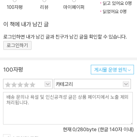
정적 생각을 멈추는 7가지 회복 기술 “우울을 이기려면 이겨내본 사
는 등 배우고 익힌 바를 세상과 나누는 노력도 게을리하지 않았다. 그
읽고 있어요 0명
100자평
리뷰
마이페이퍼
람의 이야기가 필요하다. 이제 우리 앞에 그런 이야기가 하나 놓여 있
의 삶 자체도 치유의 여정이다. 언론인이던 아버지를 만 1세에 사고로
읽었어요 0명
다.” 김경일 교수 강력 추천 “무너졌다, 그러나 나는 다시 살아났다”
여의고 조부모 손에서 자랐다. 이후 《조선일보》 기자로 사회·경제·국
이 책에 내가 남긴 글
후회와 자책, 루미네이션의 밤을 지나 되찾은 자기돌봄의 기술 “내가
제 분야를 넘나들며 22년간 활동했고, 마하티르, 훈센 등 일국의 정상
사라졌으면 좋겠다는 생각이 하루에도 몇 번씩 찾아왔다. 하루 24시
부터 반군 지도자까지 인터뷰하며 전 세계의 생생한 현장을 기록했
로그인하면 내가 남긴 글과 친구가 남긴 글을 확인할 수 있습니다.
간, 나를 향한 비난과 자책이 이어졌다.” 여기, 인생 2막을 준비하던
다. 신문사를 떠난 뒤에는 글을 쓰고, 청와대 문화체육비서관으로 일
로그인하기
한 사람이 완전히 무너졌다. 밤마다 반복된 불면과 공황, 식은땀, 무기
했다. 1999년 관훈클럽 국제보도상을, 2012년 평창올림픽 유치 공
력… 지난날을 후회하고 자책하는 ‘루미네이션(rumination)’이 그를
로로 체육훈장 백마장을 받았다. 2019년에는 정신건강 전문매체 《마
벼랑끝으로 내몰았다. 죽음의 문턱까지 다다른 그가 이대로 무너질
음건강 길》(mindgil.com)을 창간해 대표로 활동 중이다. 전문가들
100자평
게시물 운영 원칙
수 없다는 마음으로 시작한 치유의 여정. 이 책은 저자가 직접 겪은 정
과 함께 정기적으로 〈마음디톡스〉 강연을 열고 있다. 주요 저서로는
카테고리
신적 붕괴의 기록이자, 그를 다시 일으킨 7가지 마음 기술을 전한다.
《나, 요즘 마음이 힘들어서》, 《내려올 때 보인다》, 《마흔이 내게 준
“우리에겐 우울을 이겨내본 사람의 이야기가 필요하다. 여기, 그 이야
선물》, 《나의 심장은 코리아로 벅차오른다》, 《한국 너 잘났다》 등이
기 하나가 있다” 어스름한 저녁, 길을 가던 한 남자가 동네 고깃집 풍
있다.
경을 멍하니 바라본다. 술잔이 부딪치고, 삼겹살이 지글거리고, 웃음
소리가 쏟아지는 정겨운 삶의 한 장면. ‘나는 평생 저 자리에 끼지 못
할 거야’라고 절망하면서. 남자는 언론인과 공직 생활을 거쳐 50대
현재
0
/280byte (한글 140자 이내)