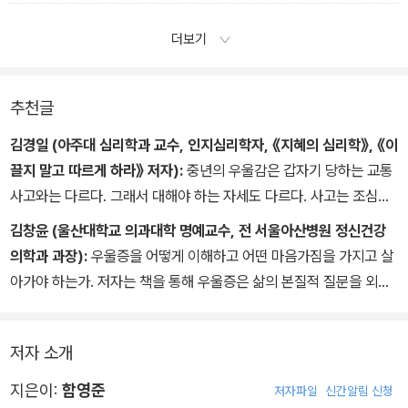
집 근처 공원, 산책로, 조용한 골목길 등 어디든 좋다. 주변의 모든 것
는 것이 아닌가. 등골이 오싹했다.
'다시 한번 강조하지만 관건은 환자의 '의지'와 '자신감'입니다. 극복할
을 새로운 시선으로 바라보자. 눈만이 아니라 소리냄새 등 다양한 감
더보기
얼마쯤 달렸을까, 서울행 고속도로 진입을 알리는 표지판이 나타났
수 있다고 마음먹으면 극복할 수 있고, 해낼 수 없다고 생각하면 아무
각을 활용해 어린아이처럼 신기하게 바라보며 경험하는 것이 핵심이
다. 그런데 얼마쯤 달리니 또 그 표지판이 보였다. 분명히 그쪽으로 갔
것도 바뀌는 게 없어요. 꼭 이겨내야겠다는 마음으로 치료에 임하세
다. 아름다운 풍경이나 감동적인 순간을 마주했을 때의 감정을 있는
는데 엉뚱한 길로 빠져버린 것이다. 이러기를 수차례. 다람쥐 쳇바퀴
요.'
그대로 느껴보자.
추천글
돌듯 뱅뱅 도는 바람에 1시간가량을 허비했다.
그는 내가 싸워야 할 대상을 분명히 말해주고 꺼져가던 전의(戰意)
-2부 '자연: 무심의 숲으로 돌아가다'
김경일 (아주대 심리학과 교수, 인지심리학자, 《지혜의 심리학》, 《이
-1부 '악마의 주술에 걸린 불면의 밤'
를 되살려주었다. 참으로 오랜만에 마음이 환해졌다. 희망의 빛이 솟
끌지 말고 따르게 하라》 저자):
중년의 우울감은 갑자기 당하는 교통
아나는 것 같았다. 나는 치료에 어떤 방법이 있느냐고 물었다.
사고와는 다르다. 그래서 대해야 하는 자세도 다르다. 사고는 조심하
-1부 '우울증 극복의 첫 단계, 약물요법'
고 예방해야 하지만 병은 왜 그 결과가 나왔는지 퍼즐을 맞춰보고 이
김창윤 (울산대학교 의과대학 명예교수, 전 서울아산병원 정신건강
해를 해보는 것이 필요하다. 이를 위해 그만큼을 살아내고 이겨내본
의학과 과장):
우울증을 어떻게 이해하고 어떤 마음가짐을 가지고 살
사람들의 이야기가 필요하다. 이제 우리 앞에 그런 이야기가 하나 놓
아가야 하는가. 저자는 책을 통해 우울증은 삶의 본질적 질문을 외면
여 있다. 저자가 우리에게 말해주는 것은 명확하다. 자신의 우울감과
하고 살아왔기 때문이라며, 각자에게 알맞은 자기만의 새로운 삶을
우울증을 통해 자신의 인생을 이해하고 새로운 삶을 시작하는 게 진
찾는 과정이라고 말한다. 정신과 의사로서 전적으로 공감되는 말이
정으로 가능하다는 분명한 사실 말이다.
저자 소개
다. 이 책은 우울증을 극복하기 위해서는 뇌과학을 넘어 존재론적 관
점에서 삶을 바라볼 필요가 있음을 일깨워준다. 또한 종교적 심성을
지은이:
함영준
저자파일
신간알림 신청