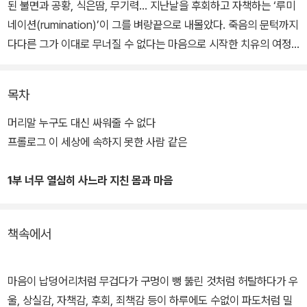
된 불면과 공황, 식은땀, 무기력… 지난날을 후회하고 자책하는 ‘루미
네이션(rumination)’이 그를 벼랑끝으로 내몰았다. 죽음의 문턱까지
다다른 그가 이대로 무너질 수 없다는 마음으로 시작한 치유의 여정.
이 책은 저자가 직접 겪은 정신적 붕괴의 기록이자, 그를 다시 일으킨
7가지 마음 기술을 전한다.
목차
머리말 누구도 대신 싸워줄 수 없다
프롤로그 이 세상에 속하지 못한 사람 같은
1부 너무 열심히 사느라 지친 몸과 마음
책속에서
마음이 납덩어리처럼 무겁다가 구멍이 뻥 뚫린 것처럼 허탈하다가 우
울, 상실감, 자책감, 후회, 죄책감 등이 하루에도 수없이 파도처럼 밀