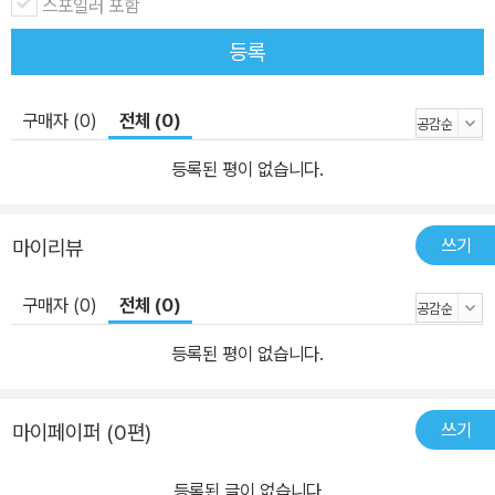
중반에 인생의 방향을 틀다가 우울의 늪에 빠졌다. 불면의 밤마다 후
스포일러 포함
회와 자책이 반복되는 ‘루미네이션’의 덫에 걸린 것이다. 루미네이션
등록
은 번아웃과 우울증, 암과 치매로까지 이어질 수 있는 우울의 전조증
상. 이 남자도 무기력과 불안 증세가 나타나더니 공황발작을 일으키
구매자 (0)
전체 (0)
기에 이르렀다. 우울증으로 추락하는 그에게는 날개가 없었다. 괜한
거부감 때문에 정신과 진료도 마다하다 바닥까지 떨어지고 있었다.
등록된 평이 없습니다.
추락하던 그를 잡아올린 것은 결국 그 자신이었다. 뒤늦게 병원치료
를 시작하는 한편, 기자 본능을 살려 우울증을 ‘취재’하기 시작했다.
쓰기
마이리뷰
자신의 고통을 관찰하고, 전문가를 만나고, 몸과 마음을 실험하면서
삶을 되살리는 단서를 하나씩 모아갔다. 의사, 심리학자, 명상가, 영성
구매자 (0)
전체 (0)
가, 종교인, 예술가 등 다양한 이들을 인터뷰하고, 대학에 편입해 공부
를 병행하고 명상 수련을 하면서 서서히 회복의 원리를 깨달아갔다.
등록된 평이 없습니다.
덕분에 그는 빠르게 우울증에서 벗어날 수 있었고, 나아가 우울증에
대한 면역력을 갖출 수 있었다. 그가 발견한 우울탈출법은 7가지였
쓰기
마이페이퍼 (0편)
다. 이 책은 저자가 10년 넘게 탐구하고 실천하며 체득한 7가지 회복
의 기술을 담은, 그의 치유 여정의 결정판이다. 무너졌던 사람이 회복
등록된 글이 없습니다