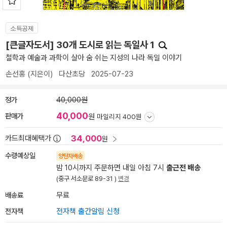
소득공제
[큰글자도서] 30개 도시로 읽는 독일사 1
철학과 예술과 과학이 살아 숨 쉬는 지성의 나라 독일 이야기
손선홍
(지은이)
다산초당
2025-07-23
정가
40,000원
40,000
판매가
원
마일리지 400원
34,000
카드최대혜택가
원
수령예상일
양탄자배송
밤 10시까지 주문하면 내일 아침 7시
출근전 배송
(중구 서소문로 89-31 )
변경
배송료
무료
전자책
전자책 출간알림 신청