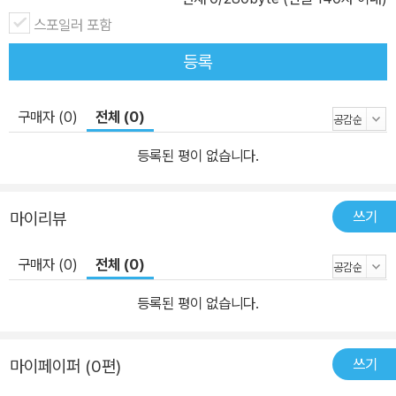
회담의 도시 포츠담 등. 우리가 세계사를 접하면서 한 번쯤 들어봤을
스포일러 포함
그 도시가 독일 도시에 녹아 있다. 가벼운 마음으로 여행을 떠나고자
등록
하는 여행자는 물론 독일사를 단숨에 습득하고 세계 정세를 깊이 파
악하고 싶은 독자까지 이 책은 지적 포만감이 드는 한 권의 교양서가
구매자 (0)
전체 (0)
될 것이다. 우리가 아는 독일의 그 인물, 그 사건이 여기에 모두 모여
있다. 현재 전 세계에서 가장 힙한 나라 독일로 지금 떠나보자. 아인슈
등록된 평이 없습니다.
타인, 니체는 물론 루터, 괴테, 바흐, 베토벤, 마르크스, 구텐베르크,
히틀러 등 세계를 움직인 인물들이 살아 숨 쉬었던 30개 도시 이야기
쓰기
마이리뷰
독일 역사의 시작은 ‘토이토부르크숲 전투’부터라고 할 수 있다. 서기
9년, 로마 제국이 공격해 들어오자 게르만족 지도자 중 한 사람인 헤
구매자 (0)
전체 (0)
르만은 토이토부르크숲으로 로마군을 유인했다. 지리에 어두웠던 로
마군은 매복해 있던 게르만 전사들에게 기습 공격을 당했고 전멸하다
등록된 평이 없습니다.
시피 했다. 이때의 승리로 독일은 로마의 지배를 피할 수 있었다. 현재
데트몰트시 인근에는 토이토부르크숲 전투의 영웅인 헤르만 동상이
쓰기
마이페이퍼 (0편)
세워져 있다. 검을 높이 치켜들고 있는 높이 26.57미터의 이 동상을
보고 있으면 용맹한 독일인의 기상이 짜릿하게 느껴진다. 이처럼 도