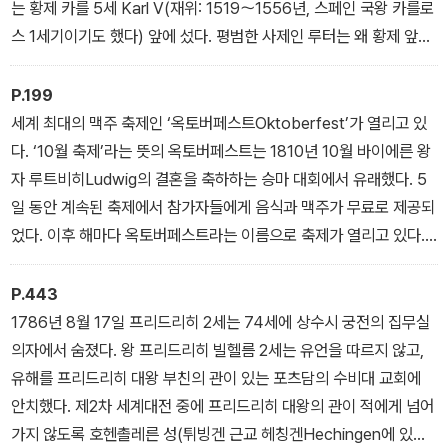
은 구매자의 요구에 따라 추가로 작업한 것이다. 『42행 성서』는 세계
는 황제 카를 5세 Karl V(재위: 1519〜1556년, 스페인 국왕 카를로
에서 가장 아름답게 인쇄된 책으로 꼽힌다. 인쇄본 180권 중에서 오
스 1세기이기도 했다) 앞에 섰다. 평범한 사제인 루터는 왜 황제 앞에
늘날 49권만 남아 있다.
섰을까? 15〜16세기에 교황은 면벌부를 팔았다. 콘스탄티노플을 수
복하고, 이슬람 세력의 확대를 막으며, 성 베드로 대성당의 건축 자금
P.199
을 마련하기 위해서였다. 알브레히트 마인츠 대주교도 대주교가 되기
세계 최대의 맥주 축제인 ‘옥토버페스트Oktoberfest’가 열리고 있
위해 빌린 돈을 갚기 위해서 면벌부를 팔았다. 교회는 면벌부를 사면
다. ‘10월 축제’라는 뜻의 옥토버페스트는 1810년 10월 바이에른 왕
죄를 지어도 처벌을 면제받아 용서를 받고 천국으로 갈 수 있다고 선
자 루트비히Ludwig의 결혼을 축하하는 승마 대회에서 유래했다. 5
동했다. 신자들은 양피지를 사 이름과 죄의 내용을 적어 신부에게 가
일 동안 계속된 축제에서 참가자들에게 음식과 맥주가 무료로 제공되
져가 사면 의식으로
었다. 이후 해마다 옥토버페스트라는 이름으로 축제가 열리고 있다. 1
950년 이래 옥토버페스트 개막 행사에서 뮌헨 시장이 대형 맥주 통
을 여는 전통이 이어지고 있으며 해마다 9월 중순〜10월 초까지 2주
P.443
동안 열린다. 바이에른의 자랑인 옥토버페스트는 세계에서 가장 인기
1786년 8월 17일 프리드리히 2세는 74세에 상수시 궁전의 집무실
있는 맥주 축제다. 독일에는 1507개의 맥주 양조장(2022년 기준)이
의자에서 숨졌다. 왕 프리드리히 빌헬름 2세는 유언을 따르지 않고,
있다. 독일인들이 즐겨 마시는 맥주는 필스와 밀 맥주인 바이첸비어
유해를 프리드리히 대왕 부친의 관이 있는 포츠담의 수비대 교회에
다. 쾰쉬비어(쾰른), 알트비어(뒤셀도르프), 바이스비어(뮌헨), 라우
안치했다. 제2차 세계대전 중에 프리드리히 대왕의 관이 적에게 넘어
흐비어(밤베르크 Bamberg) 등의 지역 특산 맥주도 있다. 맥주 소비
가지 않도록 호헨촐레른 성(튀빙겐 근교 헤칭겐Hechingen에 있음)