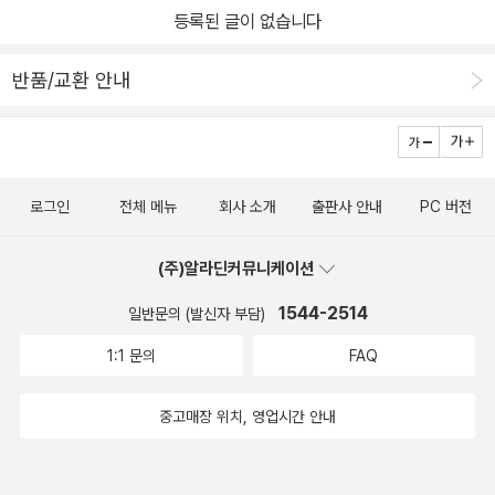
등록된 글이 없습니다
시와 도시에 남겨진 건축물, 유물, 이야기를 보면 그 나라의 역사와 정
신을 알 수 있다. 『30개 도시로 읽는 독일사』는 ‘작은 로마’라고 불리
반품/교환 안내
는 독일에서 가장 오래된 도시 트리어부터 독일의 영원한 수도 베를
린까지 30개의 도시를 통해 2000여 년이 넘는 독일의 역사를 알아
본다. 마치 여행하듯 이 책을 따라 도시 골목골목을 걷다 보면 자연스
레 역사적 지식을 체득할 수 있다. 가령 독일은 음악의 나라로 유명하
로그인
전체 메뉴
회사 소개
출판사 안내
PC 버전
기도 하다. 음악의 아버지라고 불리는 바흐부터 헨델, 멘델스존, 베토
벤, 바그너, 슈만 등 빛나는 음악가들이 유독 많다. 왜 그럴까? 그들이
(주)알라딘커뮤니케이션
살았던 도시를 둘러보자. 독일에는 선제후나 제후들이 많았다. 그래
서 궁전과 교회가 즐비했다. 선제후나 제후들의 즉위식, 생일, 다른 나
1544-2514
일반문의 (발신자 부담)
라 제후의 방문 등 주요 행사가 있으면 음악도 필요했다. 그래서 궁에
1:1 문의
FAQ
서 악단을 만들어 음악에 재능 있는 이들을 고용했다. 바흐, 베토벤,
헨델, 멘델스존 등은 전부 젊은 시절 궁정 악단에서 활동했다. 또한 모
중고매장 위치, 영업시간 안내
든 도시에 교회가 있는 만큼 교회 음악이 발전했다. 그래서 독일에 설
립된 지 800년 넘은 세계적 소년 합창단만 해도 네 개나 된다. 이렇
게 30개의 도시를 돌아보고 그곳을 거닐다 보면 어떻게 세계적 사상