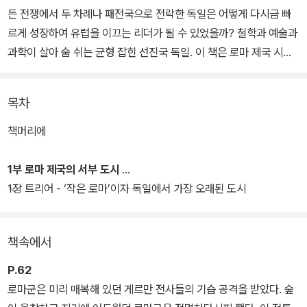
든 전쟁에서 두 차례나 패전국으로 전락한 독일은 어떻게 다시금 빠
르게 성장하여 유럽을 이끄는 리더가 될 수 있었을까? 철학과 예술과
과학이 살아 숨 쉬는 균형 잡힌 선진국 독일. 이 책은 로마 제국 시절
부터 현대에 이르기까지, 그리고 맥주와 소시지와 축구 이야기까지
우리가 몰랐던 독일의 비밀을 도시 골목골목에서 찾아 밝히는 역사
목차
교양서다.
책머리에
‘이 사람도 독일인이었어?’ 독일사를 들여다보면 이런 생각이 자주
든다. 독일의 역사는 인물의 역사이기도 하다. 아인슈타인, 니체와 같
1부 로마 제국의 서부 도시
은 세계 석학은 물론 암흑 시대를 끝내고 근대를 연 종교 개혁가 루터,
1장 트리어 - ‘작은 로마’이자 독일에서 가장 오래된 도시
전 인류를 ‘읽는 존재’로 만든 구텐베르크, 모든 음악의 시작점 바흐,
세계 절반의 정치 지형을 뒤집어 놓은 사상가 마르크스, 역사상 최악
책속에서
의 전쟁 범죄자 히틀러까지. 종교, 철학, 예술, 정치를 아우르는 역사
적 인물들의 숨결이 이 책에 고스란히 담겨 있다.
P.62
로마군은 미리 매복해 있던 게르만 전사들의 기습 공격을 받았다. 숲