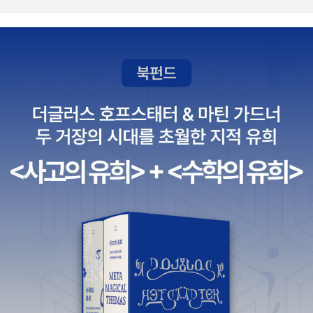
가, 문학가, 음악가가 태어나고 성장할 수 있었는지 알게 된다. 우리는
그들의 시작점부터 묻힌 곳까지 그 여정을 따라가게 된다. 그러다 보
면 언뜻언뜻 그들의 생각이 느껴지기도 한다. 이렇듯 이 책은 독일의
다양한 인물과 도시 이야기를 흥미진진하게 전달하여 복잡한 독일사
를 자연스럽게 이해하도록 돕는다. ‘그게 왜 거기서 나와…?’ 예수의
배내옷부터 십자가에 못 박힐 때 입었던 성의(盛儀), 학살된 유대인
600만 명의 이름 하나하나까지 독일이 역사를 기억하는 방법 독일
최초의 유네스코 세계 문화유산이 된 대성당이 있다. 바로 아헨시의
상징이자 카를 대제가 잠들어 있는 대성당 ‘아헨 대성당’이다. 이 대성
당에는 성모 마리아의 성유물 상자가 있는데, 상자에는 마리아의 옷,
예수의 배내옷, 예수가 허리에 두른 천이 있다. 또 ‘작은 로마’라고 불
리는 트리어시의 ‘트리어 대성당’에는 예수가 십자가를 메고 언덕을
오를 때 입었던 옷을 간직하고 있다. 그런데 왜 예수의 옷이 독일에 있
을까? 콘스탄티누스 대제의 어머니이자 신앙심이 강했던 헬레나가 3
25년에 예루살렘에서 가져온 것이다. 그래서 수많은 기독교인이 독
일로 성지순례를 오고 있다. 또한 독일은 2005년에 베를린 브란덴부