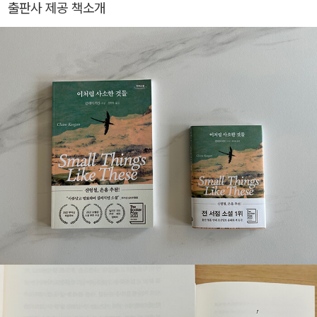
출판사 제공 책소개
년 퇴임 후에는 충남 대학교 평화 안보 대학원 특임 교수와 외교부 국
립 외교원 명예 교수를 지냈다. 제20대 국회 국회의원 연구 단체 평
가위원으로도 활동했다. 현재는 ‘독일 정치·문화 연구소’를 운영하며
독일 통일과 한반도 통일 문제, 그리고 독일 역사와 문화 관련 강연을
하고 글도 쓰고 있다. 저서로는 『독일 독일인』(1989)을 시작으로
『분단과 통일의 독일 현대사』(2005), 『독일 통일 한국 통일』(201
6), 『독일 통일 총서: 외교 분야 I, II』(2016), 『도시로 떠난 독일 역사
문화 산책』(2020) 등 6권이 있다. 공저로는 『카이스트, 통일을 말하
다』(2018)와 『공공외교의 이해』(2020) 등 5권이 있다.