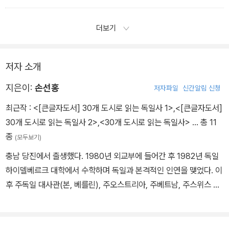
가 조금씩 줄어들고 있으나 알코올이 없는 맥주 소비는 2014년 2억
으로 옮겼다. 프리드리히 대왕의 유언은 200여 년이 지난 1991 년 8
4000만 리터에서 2023년에 4억 300만 리터로 증가할 정도로 독
월 17일에서야 이루어졌다. 그의 유해는 유언대로 한밤중에 상수시
더보기
일에서 알코올 없는 맥주 소비가 늘어나고 있는 것이 최근의 추세다.
궁전의 반려견 무덤 옆에 묻혔다. 봉분이나 비석도 없이 평평한 돌 위
에 ‘프리드리히 데어 그로세Friedrich der Grosse(프리드리히 대
왕)’이란 글만 있다. 독일이 강한 이유 중 하나는 정치인들의 이러한
저자 소개
검소함이다. 상수시 궁전은 1990년에 유네스코 세계 문화유산이 됐
지은이:
손선홍
저자파일
신간알림 신청
다.
최근작 :
<[큰글자도서] 30개 도시로 읽는 독일사 1>
,
<[큰글자도서]
30개 도시로 읽는 독일사 2>
,
<30개 도시로 읽는 독일사>
… 총 11
종
(모두보기)
충남 당진에서 출생했다. 1980년 외교부에 들어간 후 1982년 독일
하이델베르크 대학에서 수학하며 독일과 본격적인 인연을 맺었다. 이
후 주독일 대사관(본, 베를린), 주오스트리아, 주베트남, 주스위스 대
사관에서 근무했다. 독일 ‘프리드리히 에베르트 재단Friedrich Eber
t Stiftung’에 파견 근무하며 독일 통일 문제도 연구했다. 주본 총영
사에 이어 주독일 대사관 공사와 주함부르크 총영사를 역임했다. 정