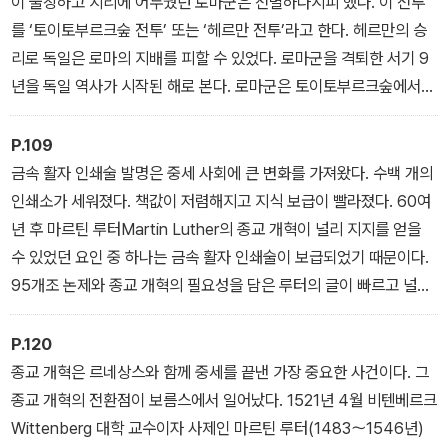
이 울창하고 지리에 어두웠던 로마군은 전멸하다시피 했다. 이 전투
를 ‘토이토부르크숲 전투’ 또는 ‘헤르만 전투’라고 한다. 헤르만의 승
리로 독일은 로마의 지배를 피할 수 있었다. 로마군을 격퇴한 서기 9
년을 독일 역사가 시작된 해로 본다. 로마군은 토이토부르크숲에서
대패했으나 이후 강을 건너 여러 차례 게르만 부족을 토벌하며 복수
했다. 그러나 후임 황제 티베리우스Tiberius Caesar Augustus(재
P.109
위: 14〜37년)는 라인강을 국경선으로 삼았다. 강력한 군대가 있었
금속 활자 인쇄술 발명은 중세 사회에 큰 변화를 가져왔다. 수백 개의
음에도 티베리우스는 왜 라인강 경계를 유지했을까? 그는 게르만족
인쇄소가 세워졌다. 책값이 저렴해지고 지식 보급이 빨라졌다. 60여
의 저항이 거세 게르마니아 지역을 완전히 점령하여 지배하는 것이
년 후 마르틴 루터Martin Luther의 종교 개혁이 널리 지지를 얻을
어렵다고 보았기 때문이다. 말기 11 년을 로마가 아닌 카프리섬에서
수 있었던 요인 중 하나는 금속 활자 인쇄술이 보급되었기 때문이다.
지냈던 티베리우스의 소극적인 성격도 한몫했다.
95개조 논제와 종교 개혁의 필요성을 담은 루터의 글이 빠르고 널리
전파되어 루터의 주장에 동조하는 이들이 크게 늘어났다. 마인츠에는
구텐베르크 박물관이 있다. 구텐베르크 출생 500주 년을 기념하여 1
P.120
900년에 시민들이 세운 박물관이다. 박물관 최고의 소장품은 단연
종교 개혁은 르네상스와 함께 중세를 끝낸 가장 중요한 사건이다. 그
『42행 성서』 네 권이다. 두 권은 필사본이고, 두 권은 인쇄본이다. 12
종교 개혁의 전환점이 보름스에서 일어났다. 1521년 4월 비텐베르크
82쪽인데 무게 때문에 두 권으로 나누어 제작했다. 책 모서리의 문양
Wittenberg 대학 교수이자 사제인 마르틴 루터(1483〜1546년)