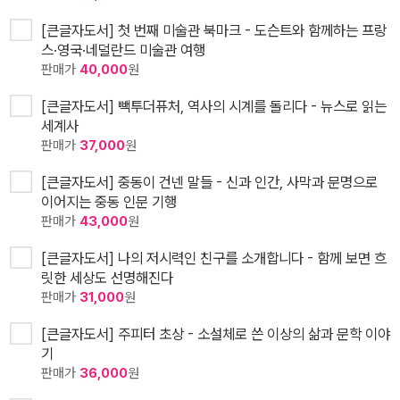
[큰글자도서] 첫 번째 미술관 북마크 - 도슨트와 함께하는 프랑
스·영국·네덜란드 미술관 여행
판매가
40,000
원
[큰글자도서] 빽투더퓨처, 역사의 시계를 돌리다 - 뉴스로 읽는
세계사
판매가
37,000
원
[큰글자도서] 중동이 건넨 말들 - 신과 인간, 사막과 문명으로
이어지는 중동 인문 기행
판매가
43,000
원
[큰글자도서] 나의 저시력인 친구를 소개합니다 - 함께 보면 흐
릿한 세상도 선명해진다
판매가
31,000
원
[큰글자도서] 주피터 초상 - 소설체로 쓴 이상의 삶과 문학 이야
기
판매가
36,000
원