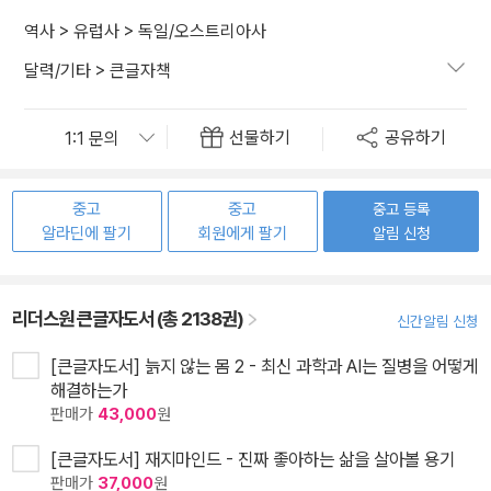
역사
>
유럽사
>
독일/오스트리아사
달력/기타
>
큰글자책
선물하기
공유하기
중고
중고
중고 등록
알라딘에 팔기
회원에게 팔기
알림 신청
리더스원 큰글자도서 (총 2138권)
신간알림 신청
[큰글자도서] 늙지 않는 몸 2 - 최신 과학과 AI는 질병을 어떻게
해결하는가
판매가
43,000
원
[큰글자도서] 재지마인드 - 진짜 좋아하는 삶을 살아볼 용기
판매가
37,000
원