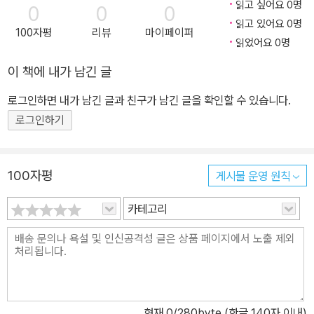
읽고 싶어요 0명
0
0
0
생했을까? 독일 역사라고 하면 가장 먼저 세계대전이 떠오른다. 전
읽고 있어요 0명
100자평
리뷰
마이페이퍼
세계를 뒤흔든 전쟁에서 두 차례나 패전국으로 전락한 독일은 어떻게
읽었어요 0명
다시금 빠르게 성장하여 유럽을 이끄는 리더가 될 수 있었을까? 철학
이 책에 내가 남긴 글
과 예술과 과학이 살아 숨 쉬는 균형 잡힌 선진국 독일. 이 책은 로마
제국 시절부터 현대에 이르기까지, 그리고 맥주와 소시지와 축구 이
로그인하면 내가 남긴 글과 친구가 남긴 글을 확인할 수 있습니다.
야기까지 우리가 몰랐던 독일의 비밀을 도시 골목골목에서 찾아 밝히
로그인하기
는 역사 교양서다. ‘이 사람도 독일인이었어?’ 독일사를 들여다보면
이런 생각이 자주 든다. 독일의 역사는 인물의 역사이기도 하다. 아인
슈타인, 니체와 같은 세계 석학은 물론 암흑 시대를 끝내고 근대를 연
100자평
게시물 운영 원칙
종교 개혁가 루터, 전 인류를 ‘읽는 존재’로 만든 구텐베르크, 모든 음
카테고리
악의 시작점 바흐, 세계 절반의 정치 지형을 뒤집어 놓은 사상가 마르
크스, 역사상 최악의 전쟁 범죄자 히틀러까지. 종교, 철학, 예술, 정치
를 아우르는 역사적 인물들의 숨결이 이 책에 고스란히 담겨 있다. 한
편 굵직한 세계사까지 독일 도시 역사와 함께한다. 전범 재판 도시 뉘
른베르크, 로마 군사 기지 레겐스부르크, 베스트팔렌 조약 체결 도시
뮌스터, 베를린 장벽을 붕괴시킨 평화 혁명 도시 라이프치히, 포츠담
현재
0
/280byte (한글 140자 이내)