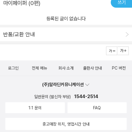
쓰기
마이페이퍼 (0편)
마’와 ‘엄마인 나’를 생각합니다. 갑작스럽게 곁을 떠난 아빠를 추억하
며 《소년의 마음》(소복이, 사계절)을 펼쳐 보기도 해요. 야구 선수를
등록된 글이 없습니다
꿈꾸는 아들을 응원하기 위한 그림책 한 권, 소중한 사람을 떠올리게
하는 그림책 한 권, 내가 잘하고 있는지 의심될 때 불안을 잠재워 주는
반품/교환 안내
그림책 한 권…. 이 책에서는 총 53권의 그림책을 소개합니다. 그림책
에 관심은 있지만 어떤 책을 읽어야 할지 모르겠는 어른, 아이와 함께
그림책을 읽으며 소통하고 싶은 보호자, 일상에 지쳐 위로의 메시지
를 바라는 독자에게 좋은 지침이 되어줄 것입니다. 작가가 그랬던 것
로그인
전체 메뉴
회사 소개
출판사 안내
PC 버전
처럼, 그림책을 읽으며 ‘나의 이야기’를 더해 보세요. 포근한 그림과
다정한 문장에 나를 비추어 보며, 내 마음을 돌보고 진정한 내 모습을
(주)알라딘커뮤니케이션
찾을 수 있습니다.
1544-2514
일반문의 (발신자 부담)
1:1 문의
FAQ
중고매장 위치, 영업시간 안내