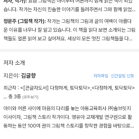
저자, 작가):
요즘 그림책은 아이부터 어른까지 함께 읽는 책이 되었
습니다. 작가는 자신의 진솔한 이야기를 들려주면서 그와 함께 읽었
던 그림책을 소개하고 있습니다. 그림책은 그림과 글로 작가의 메시
정문주 (그림책 작가):
작가는 그림책의 그림과 글의 여백이 아름다
지를 함축적으로 담고 있는 매체입니다. 작가가 그림책에서 받았던
운 이유를 너무나 잘 알고 있습니다. 이 책을 읽다 보면 소개되는 그림
다정한 위로와 잔잔한 기쁨을 독자 여러분도 함께 느끼면 좋겠습니
책들도 얼른 읽어 보고 싶어져요. 세상의 모든 멋진 그림책들을 다정
다.
하게 쓰다듬는, 김글향 작가만의 이야기를 만나 보세요.
저자 소개
지은이:
김글향
저자파일
신간알림 신청
최근작 :
<[큰글자도서] 다정하게, 토닥토닥>
,
<다정하게, 토닥토닥>
… 총 3종
(모두보기)
아이와 어른 사이에 마음의 다리를 놓는 아동교육회사 ㈜솔브릿지
이사이자, 그림책 스토리 작가이다. 영유아 교재개발 연구원으로 활
동하는 동안 100여 권의 그림책 스토리를 창작한 경험을 바탕으로
아카데미, 교육 센터 등에서 다양한 그림책 강연을 운영하며 그림책