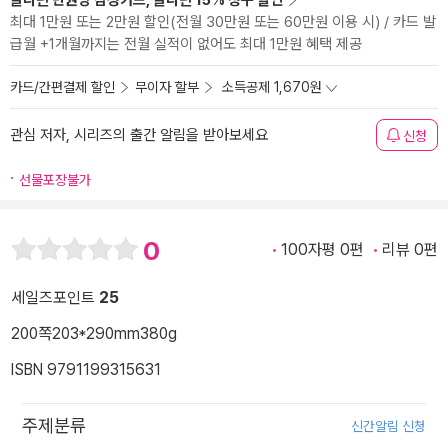
알라딘 만권당 삼성카드, 알라딘 15% 청구 할인
최대 1만원 또는 2만원 할인(전월 30만원 또는 60만원 이용 시) / 카드 발
급월 +1개월까지는 전월 실적이 없어도 최대 1만원 혜택 제공
카드/간편결제 할인
무이자 할부
소득공제 1,670원
관심 저자, 시리즈의 출간 알림을 받아보세요
신청
선물포장불가
0
100자평 0편
리뷰 0편
세일즈포인트
25
200쪽
203*290mm
380g
ISBN 9791199315631
주제분류
신간알림 신청