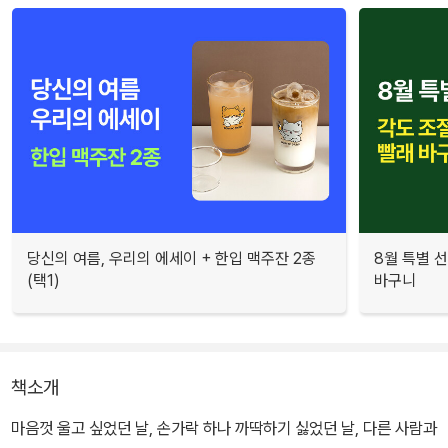
당신의 여름, 우리의 에세이 + 한입 맥주잔 2종
8월 특별 선
(택1)
바구니
책소개
마음껏 울고 싶었던 날, 손가락 하나 까딱하기 싫었던 날, 다른 사람과