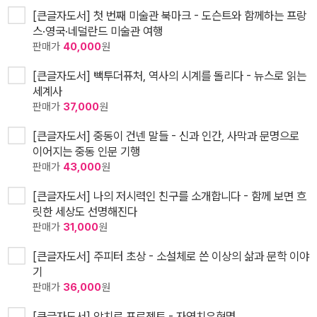
[큰글자도서] 첫 번째 미술관 북마크 - 도슨트와 함께하는 프랑
스·영국·네덜란드 미술관 여행
판매가
40,000
원
[큰글자도서] 빽투더퓨처, 역사의 시계를 돌리다 - 뉴스로 읽는
세계사
판매가
37,000
원
[큰글자도서] 중동이 건넨 말들 - 신과 인간, 사막과 문명으로
이어지는 중동 인문 기행
판매가
43,000
원
[큰글자도서] 나의 저시력인 친구를 소개합니다 - 함께 보면 흐
릿한 세상도 선명해진다
판매가
31,000
원
[큰글자도서] 주피터 초상 - 소설체로 쓴 이상의 삶과 문학 이야
기
판매가
36,000
원
[큰글자도서] 암치료 프로젝트 - 자연치유혁명