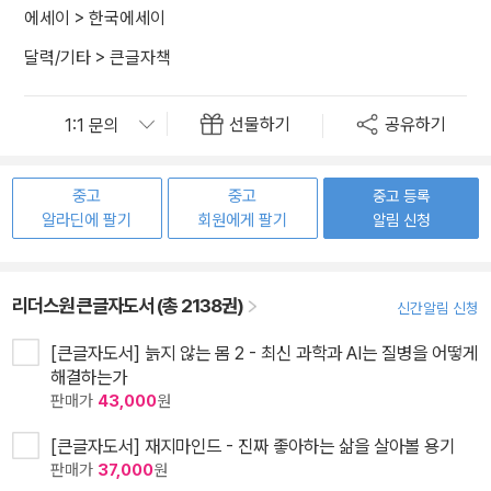
에세이
>
한국에세이
달력/기타
>
큰글자책
선물하기
공유하기
중고
중고
중고 등록
알라딘에 팔기
회원에게 팔기
알림 신청
리더스원 큰글자도서 (총 2138권)
신간알림 신청
[큰글자도서] 늙지 않는 몸 2 - 최신 과학과 AI는 질병을 어떻게
해결하는가
판매가
43,000
원
[큰글자도서] 재지마인드 - 진짜 좋아하는 삶을 살아볼 용기
판매가
37,000
원