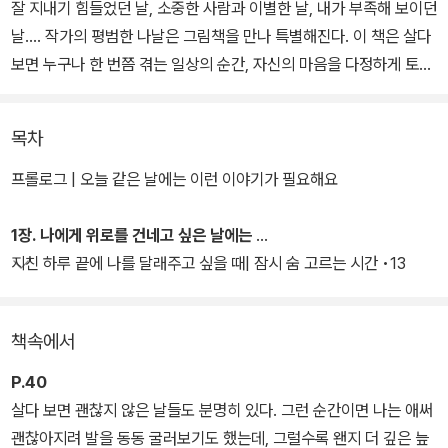
잘 지내기 힘들었던 날, 소중한 사람과 이별한 날, 내가 부족해 보이던
날…. 작가의 평범한 나날은 그림책을 만나 특별해진다. 이 책은 살다
보면 누구나 한 번쯤 겪는 일상의 순간, 자신의 마음을 다정하게 토닥
여준 그림책들의 이야기를 담고 있다.
목차
힘든 마음을 위로받고 싶을 때, 주변을 이해하고 싶을 때, 자신감과 용
기가 필요할 때, 더 나은 내가 되고 싶을 때면 작가는 그림책을 읽었
프롤로그 | 오늘 같은 날에는 이런 이야기가 필요해요
다. 그림책을 통해 나를 들여다보면 내가 처한 상황을 이해하고, 내 솔
직한 마음을 느낄 수 있다. 작가를 따라 따뜻한 그림과 다정한 문장에
1장. 나에게 위로를 건네고 싶은 날에는
‘나의 이야기’를 더해 보자. 내 안의 나를 새롭게 발견하는 뭉클한 순
지친 하루 끝에 나를 달래주고 싶을 때| 잠시 숨 고르는 시간 •13
간을 맞이할 것이다.
책속에서
이 책은 총 53권의 그림책을 소개한다. 작가는 독자가 자신에게 꼭
필요한 그림책과 만날 수 있도록 안내한다. ‘이 책에서 다룬 그림책 목
P.40
록’은 그림책 독서 가이드가 필요한 독자에게 도움이 될 것이다.
살다 보면 괜찮지 않은 날들도 분명히 있다. 그런 순간이면 나는 애써
괜찮아지려 발을 동동 굴러보기도 했는데, 그럴수록 왠지 더 깊은 늪