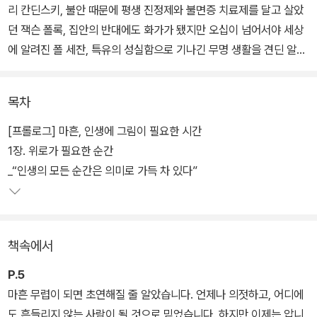
리 칸딘스키, 불안 때문에 평생 진정제와 불면증 치료제를 달고 살았
던 잭슨 폴록, 집안의 반대에도 화가가 됐지만 오십이 넘어서야 세상
에 알려진 폴 세잔, 특유의 성실함으로 기나긴 무명 생활을 견딘 알폰
스 무아…. 그들에게는 공통점이 있다. 불안하고 외로운 날들을 재료
삼아 되려 위대한 작품을 완성했다는 점이다.
목차
10년 이상 예술가들의 삶을 글로 옮겨온 〈헤럴드경제〉 기자이자 미술
[프롤로그] 마흔, 인생에 그림이 필요한 시간
스토리텔러 이원율은 신작 《마흔에 보는 그림》을 통해 인생에 힘을
1장. 위로가 필요한 순간
주는 18명의 화가와 그들의 작품을 소개한다. 열심히 살았는데 이룬
_“인생의 모든 순간은 의미로 가득 차 있다”
게 없다고 느낄 때, 무언가를 시작하기에 늦었다고 생각될 때, 뜻대로
풀리지 않는 관계에 지칠 때 그가 소개하는 화가들의 삶을 들여다본
다면 이 책을 덮을 때, 우리는 인생을 좀 더 의연하게 받아들이게 될
책속에서
것이다.
P.5
마흔 무렵이 되면 초연해질 줄 알았습니다. 언제나 의젓하고, 어디에
도 흔들리지 않는 사람이 될 것으로 믿었습니다. 하지만 이제는 압니