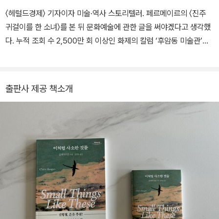
〈헤럴드경제〉 기자이자 미술·역사 스토리텔러. 페르메이르의 〈진주
귀걸이를 한 소녀〉를 본 뒤 문화예술에 관한 글을 써야겠다고 생각했
다. 누적 조회 수 2,500만 회 이상인 화제의 칼럼 ‘후암동 미술관’을
쓰고 있다. 매주 7만 8천여 명 구독자가 기다리는 이 코너에서는 미
술과 함께 역사, 과학, 문학, 종교, 철학 등 교양을 광범위하게 다룬다.
“미술은 인생의 해상도를 높인다”라는 말을 믿는다. 저서로는 《여름
출판사 제공 책소개
이라는 그림》 《마흔에 보는 그림》 《무서운 그림들》 《결정적 그림》
《사적이고 지적인 미술관》 《하룻밤 미술관》이 있다.