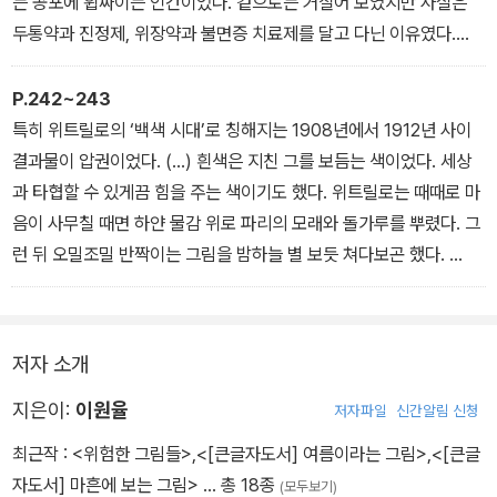
는 공포에 휩싸이는 인간이었다. 겉으로는 거칠어 보였지만 사실은
두통약과 진정제, 위장약과 불면증 치료제를 달고 다닌 이유였다.
하지만 불안의 화마가 모든 것을 잿더미로 만들지는 않았다. 그는 지
긋지긋한 압박감 탓에 늘 신경을 곤두세웠다. 항상 무언가를 시도하
P.242~243
고, 끊임없이 실험을 이어가야 했다. 뼈를 깎는 고통이 끝없이 뒤를 밟
특히 위트릴로의 ‘백색 시대’로 칭해지는 1908년에서 1912년 사이
았지만, 이 덕에 어제보다 더 나은 오늘을 맞을 수 있었다. 그에게 불
결과물이 압권이었다. (…) 흰색은 지친 그를 보듬는 색이었다. 세상
안은 창작을 위한 충실한 뮤즈 역할도 한 셈이다.
과 타협할 수 있게끔 힘을 주는 색이기도 했다. 위트릴로는 때때로 마
_“불안이 가져다준 것들_잭슨 폴록” 중에서
음이 사무칠 때면 하얀 물감 위로 파리의 모래와 돌가루를 뿌렸다. 그
런 뒤 오밀조밀 반짝이는 그림을 밤하늘 별 보듯 쳐다보곤 했다.
백색 시대는 그의 인생에서 가장 힘든 시기 중 하나였다. 그토록 바라
던 발라동의 사랑이 꽃처럼 잠깐 피었다가 사라진 때였다. 하지만 이
시기에 가장 아름다운 그림을 그릴 수 있었다. 결핍과 쓸쓸함을 되레
저자 소개
영감으로 삼고 그만의 선과 색을 펼칠 수 있었다. 거기에 잠식돼 생을
놓지 않았기에 얻을 수 있는 결과였다.
지은이:
이원율
저자파일
신간알림 신청
_“약함 속에서 피어난 강인함” 중에서
최근작 :
<위험한 그림들>
,
<[큰글자도서] 여름이라는 그림>
,
<[큰글
자도서] 마흔에 보는 그림>
… 총 18종
(모두보기)