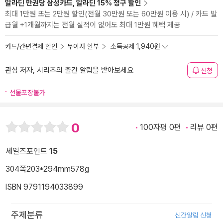
알라딘 만권당 삼성카드, 알라딘 15% 청구 할인
최대 1만원 또는 2만원 할인(전월 30만원 또는 60만원 이용 시) / 카드 발
급월 +1개월까지는 전월 실적이 없어도 최대 1만원 혜택 제공
카드/간편결제 할인
무이자 할부
소득공제 1,940원
관심 저자, 시리즈의 출간 알림을 받아보세요
신청
선물포장불가
0
100자평 0편
리뷰 0편
세일즈포인트
15
304쪽
203*294mm
578g
ISBN 9791194033899
주제분류
신간알림 신청