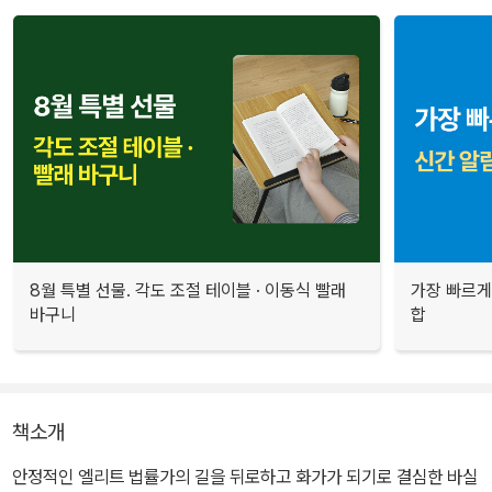
8월 특별 선물. 각도 조절 테이블 · 이동식 빨래
가장 빠르게
바구니
합
책소개
안정적인 엘리트 법률가의 길을 뒤로하고 화가가 되기로 결심한 바실