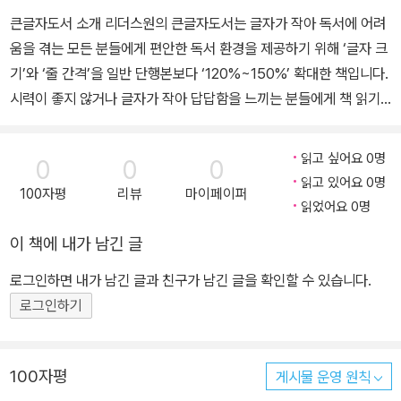
큰글자도서 소개 리더스원의 큰글자도서는 글자가 작아 독서에 어려
움을 겪는 모든 분들에게 편안한 독서 환경을 제공하기 위해 ‘글자 크
기’와 ‘줄 간격’을 일반 단행본보다 ‘120%~150%’ 확대한 책입니다.
시력이 좋지 않거나 글자가 작아 답답함을 느끼는 분들에게 책 읽기
의 즐거움을 되찾아 드리고자 합니다. “삶이 당신을 쓰러뜨릴 때, 예
술이 당신을 일으켜 세운다” 위대한 화가들이 알려주는 삶의 태도에
읽고 싶어요 0명
0
0
0
관하여 안정적인 엘리트 법률가의 길을 뒤로하고 화가가 되기로 결심
읽고 있어요 0명
100자평
리뷰
마이페이퍼
한 바실리 칸딘스키, 불안 때문에 평생 진정제와 불면증 치료제를 달
읽었어요 0명
고 살았던 잭슨 폴록, 집안의 반대에도 화가가 됐지만 오십이 넘어서
이 책에 내가 남긴 글
야 세상에 알려진 폴 세잔, 특유의 성실함으로 기나긴 무명 생활을 견
딘 알폰스 무아…. 그들에게는 공통점이 있다. 불안하고 외로운 날들
로그인하면 내가 남긴 글과 친구가 남긴 글을 확인할 수 있습니다.
을 재료 삼아 되려 위대한 작품을 완성했다는 점이다. 10년 이상 예술
로그인하기
가들의 삶을 글로 옮겨온 〈헤럴드경제〉 기자이자 미술 스토리텔러 이
원율은 신작 《마흔에 보는 그림》을 통해 인생에 힘을 주는 18명의 화
가와 그들의 작품을 소개한다. 열심히 살았는데 이룬 게 없다고 느낄
100자평
게시물 운영 원칙
때, 무언가를 시작하기에 늦었다고 생각될 때, 뜻대로 풀리지 않는 관