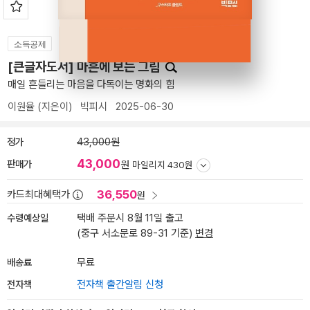
소득공제
[큰글자도서] 마흔에 보는 그림
매일 흔들리는 마음을 다독이는 명화의 힘
이원율
(지은이)
빅피시
2025-06-30
정가
43,000원
43,000
판매가
원
마일리지 430원
36,550
카드최대혜택가
원
수령예상일
택배 주문시 8월 11일 출고
(중구 서소문로 89-31 기준)
변경
배송료
무료
전자책
전자책 출간알림 신청