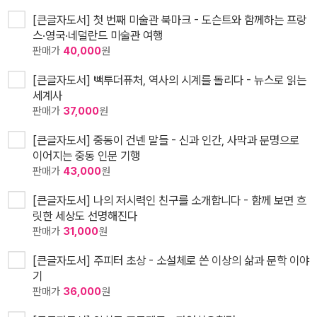
[큰글자도서] 첫 번째 미술관 북마크 - 도슨트와 함께하는 프랑
스·영국·네덜란드 미술관 여행
판매가
40,000
원
[큰글자도서] 빽투더퓨처, 역사의 시계를 돌리다 - 뉴스로 읽는
세계사
판매가
37,000
원
[큰글자도서] 중동이 건넨 말들 - 신과 인간, 사막과 문명으로
이어지는 중동 인문 기행
판매가
43,000
원
[큰글자도서] 나의 저시력인 친구를 소개합니다 - 함께 보면 흐
릿한 세상도 선명해진다
판매가
31,000
원
[큰글자도서] 주피터 초상 - 소설체로 쓴 이상의 삶과 문학 이야
기
판매가
36,000
원