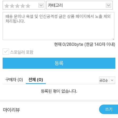
카테고리
계에 지칠 때 그가 소개하는 화가들의 삶을 들여다본다면 이 책을 덮
을 때, 우리는 인생을 좀 더 의연하게 받아들이게 될 것이다. 열심히
살았는데 이룬 게 없다고 느껴질 때… 무언가를 시작하기에 늦었다고
생각될 때… 뜻대로 풀리지 않는 관계에 지칠 때… 위대한 화가들의
삶과 작품을 통해 흔들림 없이 의연하게 살아가는 법을 배운다 더는
이렇게 살 수도, 그렇다고 멈출 수도 없을 때 마흔은 온다. 숙제하듯
현재
0
/280byte (한글 140자 이내)
인생의 큰 결정을 내려야 했던 삼십 대를 지나 이제 겨우 숨 돌리다 보
스포일러 포함
면 이런 생각이 든다. ‘그저 열심히 산 것 같은데 내가 이룬 건 뭐지?’,
등록
‘왜 남들만큼 못 사는 것 같지?’ 마흔쯤 되면 인생이 안정될 거라 예상
했는데, 무언가 이룬 게 있을 거라 여겼는데, 여전히 불안하고 갈 길이
구매자 (0)
전체 (0)
멀어 보여 조급하다. 그런데 ‘인생의 모든 순간은 의미로 가득 차 있
다’며, 이루고 가진 것이 아닌 삶을 바라보는 태도가 인생을 결정한다
등록된 평이 없습니다.
고 조용히 조언하는 예술가들이 있다. 뜻대로 풀리지 않는 관계, 완전
히 소진된 일상, 앞이 보이지 않는 불안 속에서 그들은 어떻게 묵묵히
쓰기
마이리뷰
자기 길을 걸을 수 있었을까? 끝없는 실망과 좌절 가운데 어떻게 포
기하지 않고 희망을 말할 수 있었을까? 이 책 《마흔에 보는 그림》은