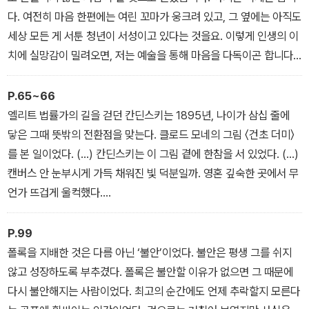
다. 여전히 마음 한편에는 여린 꼬마가 웅크려 있고, 그 옆에는 아직도
세상 모든 게 서툰 청년이 서성이고 있다는 것을요. 이렇게 인생의 이
치에 실망감이 밀려오면, 저는 예술을 통해 마음을 다독이곤 합니다.
10년 넘게 위대한 화가들의 생을 짚어보고, 이들이 빚어낸 그림을 살
펴본 덕일까요. 처음에는 이들의 삶이 마냥 비범해 보이기만 했습니
P.65~66
다. 하지만 알면 알수록, 전혀 특별한 것 없는 제 인생과도 포개지는
엘리트 법률가의 길을 걷던 칸딘스키는 1895년, 나이가 삼십 줄에
지점이 많다는 걸 깨달았습니다. (…) 현실의 괴로움과 고통, 외로움
닿은 그때 뜻밖의 전환점을 맞는다. 클로드 모네의 그림 〈건초 더미〉
을 극복하고자 발버둥 쳤던 그들의 작품이야말로 당장의 제 상태를
를 본 일이었다. (…) 칸딘스키는 이 그림 곁에 한참을 서 있었다. (…)
비추는 창이자 영감과 위로, 희망까지 전하는 매개체가 될 수 있다는
캔버스 안 눈부시게 가득 채워진 빛 덕분일까. 영혼 깊숙한 곳에서 무
점을 절감할 수 있었지요.
언가 뜨겁게 울컥했다.
_“프롤로그. 마흔, 인생에 그림이 필요한 시간” 중에서
(…) 칸딘스키의 도전은 확실히 무모했다. 그간 쌓아놓은 금자탑만 무
너뜨릴 만한 선택이었지만, 생애 처음 느낀 끌림에 뛰어들지 못한다
P.99
면 삶은 무슨 의미가 있겠는가. 끊임없이 조심하고, 모든 일의 장단점
폴록을 지배한 것은 다름 아닌 ‘불안’이었다. 불안은 평생 그를 쉬지
을 따지며 산다면 대체 어떤 일을 할 수 있겠는가. 칸딘스키는 용기를
않고 성장하도록 부추겼다. 폴록은 불안할 이유가 없으면 그 때문에
내 새로운 인생을 받아들였다.
다시 불안해지는 사람이었다. 최고의 순간에도 언제 추락할지 모른다
_“너무 늦었다는 거짓말_바실리 칸딘스키” 중에서