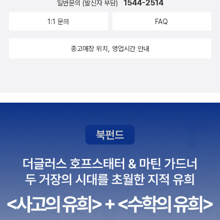
1544-2514
일반문의 (발신자 부담)
이야기를 통해 위로를 넘어 단단한 내면을 다지게 된다. 2장은 ‘용기
1:1 문의
FAQ
가 필요한 순간’에 필요한 그림으로, 불안과 타고난 결핍, 사회적 냉대
와 무시 등 여러 어려움 속에서도 끝내 포기하지 않고 용기를 낸 작가
중고매장 위치, 영업시간 안내
들의 작품을 소개한다. 3장은 ‘버텨야 하는 순간’에 봐야 할 그림으로,
가장 어두운 순간, 고독과 외로움을 재료 삼아 자기만의 힘으로 위대
한 작품을 창조해낸 예술가들을 만난다. 마지막으로 4장은 ‘홀로 서
야 하는 순간’에 필요한 그림으로, 지친 일상에 안식과 쉼을 권하며 다
시 일어설 힘과 위로를 건네는 작품들을 소개한다. 이처럼 《마흔에 보
는 그림》 속 작품들은 다시 힘을 내고 싶은 당신을 위해 따뜻하고 감
동적인 이야기들을 품고 기다리고 있다. 불혹은 세상일에 갈팡질팡하
거나 판단을 흐리는 일이 없게 된다는 뜻이다. 이처럼 흔들리는 순간
마다 마음을 다독이는 그림의 힘을 경험한다면, 불안한 세상에 자기
만의 속도로 의연하게 걸어 나갈 수 있을 것이다.