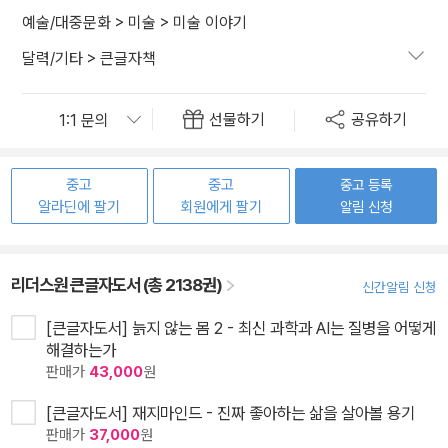
예술/대중문화
>
미술
>
미술 이야기
달력/기타
>
큰글자책
선물하기
공유하기
중고
중고
중고 등록
알라딘에 팔기
회원에게 팔기
알림 신청
리더스원 큰글자도서 (총 2138권)
신간알림 신청
[큰글자도서] 늙지 않는 몸 2 - 최신 과학과 AI는 질병을 어떻게
해결하는가
판매가
43,000
원
[큰글자도서] 재지마인드 - 진짜 좋아하는 삶을 살아볼 용기
판매가
37,000
원