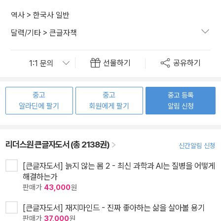
역사
>
한국사 일반
달력/기타
>
큰글자책
선물하기
공유하기
중고
중고
중고 등록
알라딘에 팔기
회원에게 팔기
알림 신청
리더스원 큰글자도서 (총 2138권)
신간알림 신청
[큰글자도서] 늙지 않는 몸 2 - 최신 과학과 AI는 질병을 어떻게
해결하는가
판매가
43,000
원
[큰글자도서] 재지마인드 - 진짜 좋아하는 삶을 살아볼 용기
판매가
37,000
원