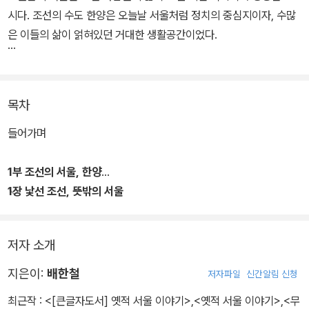
시다. 조선의 수도 한양은 오늘날 서울처럼 정치의 중심지이자, 수많
은 이들의 삶이 얽혀있던 거대한 생활공간이었다.
'소고기 없으면 잔치가 아니다’라는 말이 유행하던 숙종 시대의 소고
기 열풍부터, 인구 과밀로 인해 부동산 가격이 치솟았던 조선판 부동
목차
산 불패 현상까지. 또 내시, 무당, 노비, 후궁 등 신분제 속 다양한 인
물들의 생생한 삶을 따라가다 보면, 과거 한양의 실체가 더욱 선명하
들어가며
게 드러난다. 《옛적 서울 이야기》는 기존의 궁궐 중심, 전쟁과 정치
중심의 역사서와 달리, 조선 사람들의 일상과 공간에 주목한다. 도시
1부 조선의 서울, 한양
의 골목, 풍속, 인물에 담긴 이야기를 통해 그 시절 사람들의 생활상을
1장 낯선 조선, 뜻밖의 서울
생생히 되살려냈다.
소고기 맛에 흠뻑 취하다
저자 소개
저자인 배한철은 매일경제에서 문화재 및 한국사 전문 기자와, 국가
유산청의 문화재전문위원으로 활동했으며 실록, 문집, 풍속화, 지리
지은이:
배한철
저자파일
신간알림 신청
지 등 다양한 기록을 바탕으로 현장을 직접 취재하고 답사해, 조선 사
최근작 :
<[큰글자도서] 옛적 서울 이야기>
,
<옛적 서울 이야기>
,
<무
람들의 한양에서의 삶을 세심하게 복원했다. 오백 년 도시의 흔적을