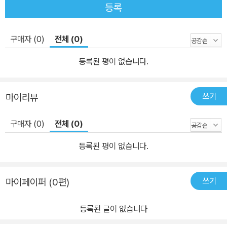
등록
서는 역사책에서 쉽게 만나기 어려운 노비, 무당, 군인, 상인, 여성 등
의 시선을 따라서 그들이 어떻게 살아갔는지를 추적한다. 청계천이
구매자 (0)
전체 (0)
거대한 도시 하수도로 쓰였고, 지금의 이태원과 한남동은 공동묘지였
으며, 왕십리와 서대문은 서울의 식자재를 공급하는 배추와 미나리
등록된 평이 없습니다.
밭으로 유명했다는 사실은 ‘우리가 몰랐던’ 서울의 역사를 재발견하
게 해준다. 따분하기만 한 역사서는 가라! 이 책 한 권으로 대한민국의
쓰기
마이리뷰
수도 ‘서울’의 과거를 전부 파헤친다! 이 책은 서울을 주제로 한 역사
교양서지만, 기존의 도시사와는 결이 다르다. 정치 엘리트가 아닌 사
구매자 (0)
전체 (0)
람들의 자리에서 조선을 들여다보며, 현재 서울의 도시성과도 자연스
럽게 연결되는 생활사 기반의 인문 콘텐츠다. 서울의 현재는 조선의
등록된 평이 없습니다.
골목 위에 있다. 《옛적 서울 이야기》는 그 오랜 시간의 지층 위로 다
시 한번 걸어보게 만드는 책인 셈이다. “서울의 어느 빌딩이나 대로
쓰기
마이페이퍼 (0편)
옆, 언덕 위에 서서 200~300년 전의 광경을 상상해 보라. 마치 빛바
랜 흑백사진을 보듯 그 시절의 장면이 머릿속에 어렴풋이 그려질 것
등록된 글이 없습니다
이다. 저명한 역사학자 E. H. 카(Edward Hallett Carr)는 ‘역사란
현재와 과거의 끊임없는 대화’라고 했다. 시간의 문을 가로질러 과거