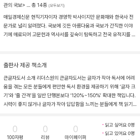
관의 국보>
… 총 14종
(모두보기)
좇아, 오늘의 서울이 어떤 시간의 축적을 통해 형성되었는지 역사 속
으로 함께 따라가 보자.
매일경제신문 현직기자이자 경영학 박사이지만 문화재와 한국사 전
문가로 널리 알려졌다. 국보에 깃든 아름다움과 국보가 간직한 이야
기에 매료되어 고문헌과 역사서를 깊숙이 탐독하고 전국 유적지를 구
석구석 답사해 왔다. 동시에 옛적 장소와 스토리에 흠뻑 빠져 서울 전
역을 도보로 활보하며 웅장한 지금의 모습 속에 감춰진 도시의 역사
를 유물을 발굴하듯 찾아내고 있다. 《한국사 스크랩》(2015년 세종도
출판사 제공 책소개
서 선정), 《얼굴, 사람과 역사를 기록하다》(2016년 한국출판문화산
큰글자도서 소개 리더스원의 큰글자도서는 글자가 작아 독서에 어려
업진흥원 이달의 책 선정, 2017년 세종도서 선정), 《역사, 선비의 서
움을 겪는 모든 분들에게 편안한 독서 환경을 제공하기 위해 ‘글자 크
재에 들다》, 《국보, 역사의 명장면을 담다》(2021년 국립중앙도서관
기’와 ‘줄 간격’을 일반 단행본보다 ‘120%~150%’ 확대한 책입니다.
추천도서 선정), 《무관의 국보》 등 다수의 베스트셀러 역사 교양서를
시력이 좋지 않거나 글자가 작아 답답함을 느끼는 분들에게 책 읽기
펴냈다. 2021~2023년 문화재청 문화재전문위원으로 활동했으며 2
의 즐거움을 되찾아 드리고자 합니다. 큰글자도서-일반단행본 비교
024년부터는 성남학연구소 연구위원을 겸직하고 있다.
사진(표지, 내지) 정치 중심의 역사에서 벗어나 궁궐이 아닌 골목에
읽고 싶어요 0명
0
0
0
서, 왕이 아닌 백성들에게서 조선시대 서울을 읽다— - 조선시대에도
읽고 있어요 0명
100자평
리뷰
마이페이퍼
한양은 부동산 불패였다고? - 마포와 이태원이 원래는 서울 공식 공