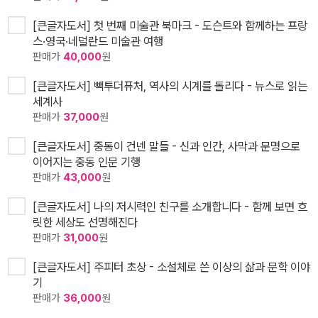
[큰글자도서] 첫 번째 미술관 북마크 - 도슨트와 함께하는 프랑
스·영국·네덜란드 미술관 여행
판매가
40,000
원
[큰글자도서] 빽투더퓨처, 역사의 시계를 돌리다 - 뉴스로 읽는
세계사
판매가
37,000
원
[큰글자도서] 중동이 건넨 말들 - 신과 인간, 사막과 문명으로
이어지는 중동 인문 기행
판매가
43,000
원
[큰글자도서] 나의 저시력인 친구를 소개합니다 - 함께 보면 흐
릿한 세상도 선명해진다
판매가
31,000
원
[큰글자도서] 주피터 초상 - 소설체로 쓴 이상의 삶과 문학 이야
기
판매가
36,000
원