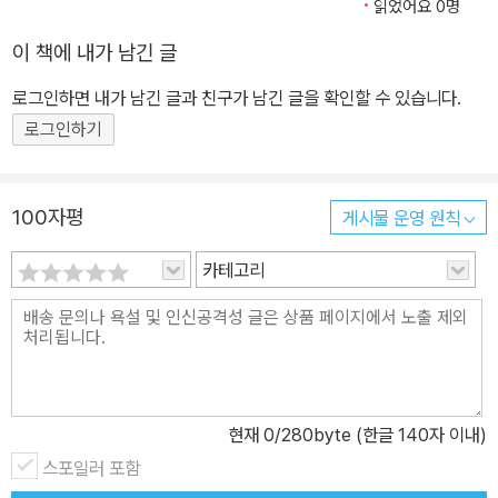
읽었어요 0명
동묘지였다고? - 청계천은 사실 똥이 떠다니고 시체도 유기되었던 도
이 책에 내가 남긴 글
시의 하수로였다고? 매일경제 한국사 전문 기자가 전하는 “오늘날 우
리가 몰랐던 서울의 ‘진짜’ 이야기” 조선 왕조의 수도 한양. 흔히 왕과
로그인하면 내가 남긴 글과 친구가 남긴 글을 확인할 수 있습니다.
신하가 오가던 정치의 무대로 기억되지만, 실제론 그보다 더 넓고 복
로그인하기
잡하며 수많은 사람들의 삶이 얽힌 도시였다. 그리고 그들의 일상은
지금 우리가 살아가는 서울과 그리 다르지 않았다. 《옛적 서울 이야
기》는 그동안 따분하게 배워왔던 정치사나 왕조 중심의 조선으로만
100자평
게시물 운영 원칙
바라보던 시선에서 벗어나, 도시 한양의 진짜 얼굴을 골목과 사람들
카테고리
사이에서 찾아낸다. 궁궐이 아닌 주택가, 왕이 아닌 백성들의 내밀한
일상 속으로 들어가 조선시대 한양을 흥미진진하게 풀어내어 과거의
한양을 시간 여행하듯 돌아볼 수 있다. 1부 ‘조선의 서울, 한양’에서는
도시의 구조, 경제, 명소, 위기와 같은 큰 이야기를 다룬다. 선입견과
는 달리 한양은 소고기 소비량이 엄청났던 미식의 도시였다. 독특한
내시들의 사회와 복잡한 신분 질서가 있었으며, 조선 후기에는 지금
현재
0
/280byte (한글 140자 이내)
처럼 주택 광풍과 부동산 가격 폭등이 벌어지는 등, 한양은 정치 무대
스포일러 포함
를 넘어선 생동감 넘치는 도시였다. 2부 ‘한양의 사람, 삶의 이야기’에