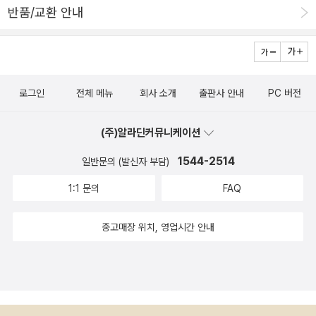
반품/교환 안내
의 공간과 소통한다면 역사를 이해하는 새로운 시각을 가질 수 있다.”
- p.13, 「들어가며」 중에서
로그인
전체 메뉴
회사 소개
출판사 안내
PC 버전
(주)알라딘커뮤니케이션
1544-2514
일반문의 (발신자 부담)
1:1 문의
FAQ
중고매장 위치, 영업시간 안내