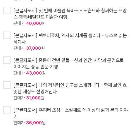
[큰글자도서] 첫 번째 미술관 북마크 - 도슨트와 함께하는 프랑
스·영국·네덜란드 미술관 여행
판매가
40,000
원
[큰글자도서] 빽투더퓨처, 역사의 시계를 돌리다 - 뉴스로 읽는
세계사
판매가
37,000
원
[큰글자도서] 중동이 건넨 말들 - 신과 인간, 사막과 문명으로
이어지는 중동 인문 기행
판매가
43,000
원
[큰글자도서] 나의 저시력인 친구를 소개합니다 - 함께 보면 흐
릿한 세상도 선명해진다
판매가
31,000
원
[큰글자도서] 주피터 초상 - 소설체로 쓴 이상의 삶과 문학 이야
기
판매가
36,000
원