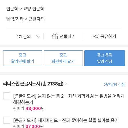
인문학
>
교양 인문학
달력/기타
>
큰글자책
선물하기
공유하기
중고
중고
중고 등록
알라딘에 팔기
회원에게 팔기
알림 신청
리더스원 큰글자도서 (총 2138권)
신간알림 신청
[큰글자도서] 늙지 않는 몸 2 - 최신 과학과 AI는 질병을 어떻게
해결하는가
판매가
43,000
원
[큰글자도서] 재지마인드 - 진짜 좋아하는 삶을 살아볼 용기
판매가
37,000
원