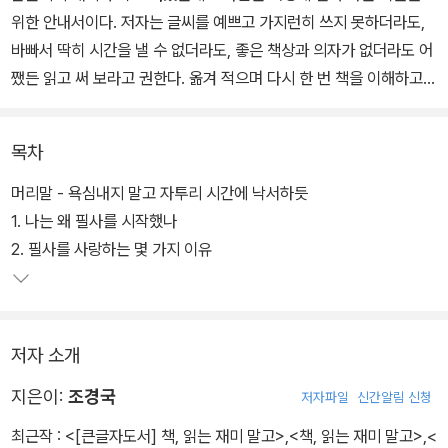
위한 안내서이다. 저자는 글씨를 예쁘고 가지런히 쓰지 못하더라도,
바빠서 딱히 시간을 낼 수 없더라도, 좋은 책상과 의자가 없더라도 어
쨌든 읽고 써 보라고 권한다. 옮겨 적으며 다시 한 번 책을 이해하고
소화하고 내 안을 채운다.
목차
내가 선택한 필기구로 사각사각 소리를 내며 종이 위를 걷는 손맛과
그렇게 한 번 더 글을 읽어 가는 맛을 즐거워하는 때가 오면, 펜을 쥔
머리말 - 욕심내지 말고 자투리 시간에 낙서하듯
손의 뻑뻑함도 굳힌 자세 때문에 오는 어깨의 뻐근함도 눈의 피로도
1. 나는 왜 필사를 시작했나
충실한 기분을 더해 주는 불편이 되지 않을까? 책의 말미에는 저자의
2. 필사를 사랑하는 몇 가지 이유
필사 도구를 소개한다. 소박하게 필사를 시작한 저자답게 누구나 쉽
게 구할 수 있되 실제로 필사할 때도 좋은 필기구로 채워져 있다.
저자 소개
지은이:
조경국
저자파일
신간알림 신청
최근작 :
<[큰글자도서] 책, 읽는 재미 말고>
,
<책, 읽는 재미 말고>
,
<