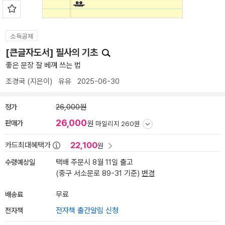
소득공제
[큰글자도서] 필사의 기초
좋은 문장 잘 베껴 쓰는 법
조경국
(지은이)
유유
2025-06-30
정가
26,000원
26,000
판매가
원
마일리지 260원
22,100
카드최대혜택가
원
수령예상일
택배 주문시 8월 11일 출고
(중구 서소문로 89-31 기준)
변경
배송료
무료
전자책
전자책 출간알림 신청