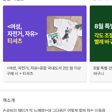
<여성, 자전거, 자유>포함 국내도서 2만 원 이상
8월 특별 선
구매 시 + 티셔츠
바구니
책소개
손글씨의 재미가 막 느껴졌는데 그다음은 어떻게 할까 하는 이들을