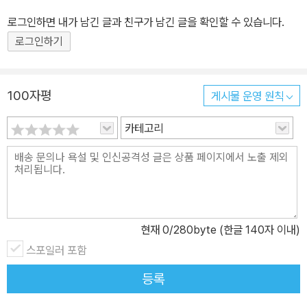
사를 생각하나 봅니다. 디지털은 우리의 생활을 편리하게 하는 대신
로그인하면 내가 남긴 글과 친구가 남긴 글을 확인할 수 있습니다.
손끝의 감각을 둔하게 하는 게 아닐까 짐작해 봅니다. 편하지만 단조
로그인하기
롭죠. 여행 사진을 백 번 본들, 내가 그 자리에서 직접 보는 것만 못합
니다. 나의 눈으로 보고, 나의 코로 맡고, 나의 손으로 만지는 일이 점
점 소중해지는 시절이 도래한 걸지도 모르겠습니다. 커피를 편리하게
100자평
게시물 운영 원칙
만들어 주는 캡슐커피도 있고 에스프레소 머신도 있는데 한사코 드립
카테고리
커피를 고집하는 이들이 있는 것처럼요. 시간도 더 오래 걸리고 맛도
일정하지 않은데, 만드는 과정의 손맛이 즐겁고 일정하지 않은 맛이
오히려 흥미를 돋웁니다. 실수를 하기도 하고, 맛이 없어 울상을 짓기
도 하죠. 필사는 사실 만년필을 어떻게든 쓰고 싶어서 시작한 일입니
다. 일하면서 만년필을 쓸 일은 대단히 드물고, 키보드면 거의 해결되
는데 만년필을 대체 어디에 쓸까요? 하지만 틈틈이 손을 대 보니 매
현재
0
/280byte (한글 140자 이내)
력이 있었습니다. 어떻게든 더 만지고 써 보고 싶어졌는데, 도리가 없
스포일러 포함
었어요. 그럼 뭔가 써 보자. 우선 다이어리부터 시작했습니다. 필사는
등록
어렵게 느껴졌거든요. 필사를 갓 시작한 이에게 주는 작은 안내서 이
책 『필사의 기초』는 이제 다이어리에서 벗어나 조금 더 나아가고 싶