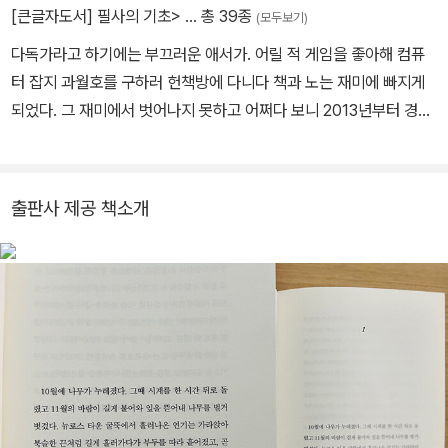
[큰글자도서] 필사의 기초>
… 총 39종
(모두보기)
다독가라고 하기에는 부끄러운 애서가. 어릴 적 게임을 좋아해 컴퓨
터 잡지 과월호를 구하러 헌책방에 다니다 책과 노는 재미에 빠지게
되었다. 그 재미에서 벗어나지 못하고 어쩌다 보니 2013년부터 경남
진주에서 동네 헌책방 소소책방을 꾸리고 있다. 책을 읽어야 한다는
강박은 처음부터 없었고, 책이라는 물건 그 자체를 사랑할 뿐이다. 책
방지기지만 책 파는 재미에는 무감하고 책 쟁여 놓는 재미를 버리지
출판사 제공 책소개
못했다. 먼 곳에 있는 서점이나 도서관을 목적지 삼아 여행하길 좋아
한다. 『책 정리하는 법』, 『오토바이로, 일본 책방』, 『아폴로 책방』 등
책이 주는 재미와 이어져 있는 책을 몇 권 쓰기도 했다.