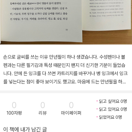
손으로 글씨를 쓰는 이유 만년필이 하나 생겼습니다. 수성펜이나 볼
펜과는 다른 필기감과 특성 때문인지 왠지 더 신기한 기분이 들었습
니다. 안에 든 잉크를 다 쓰면 카트리지를 바꾸거나 병 잉크에서 잉크
를 넣는다는 점이 좋아 보이기도 했고요. 마음에 드는 만년필을 하나
가지면 오래도록 곁을 지켜 줄 수 있을 것 같았습니다. 다만 그다지 쓸
일이 없었습니다. 요즘 같은 디지털 시대에, 종이에 글씨를 쓰는 일이
읽고 싶어요 0명
0
0
0
과연 얼마나 있을까요? 뭔가 재빨리 기록해야 할 때는 스마트폰의 메
읽고 있어요 0명
100자평
리뷰
마이페이퍼
모 기능을 쓰거나 나아가 사진으로 찍어 두면 될 일인걸요. 종이와 펜
읽었어요 0명
을 꺼내 기록하는 시간이면 스마트폰은 필요한 메모나 정보를 몇 배
이 책에 내가 남긴 글
빨리, 몇 배 많이 저장할 수 있습니다. 아마 그래서 요즘 사람들이 필