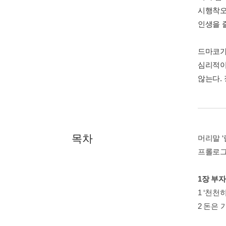
시행착오
인생을 즐
드마코가
심리적이
않는다.
목차
머리말 
프롤로그
1장 부자
1 ‘천천
2 돈은