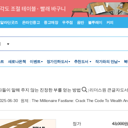
알라딘굿즈
온라인중고
중고매장
우주점
음반
블루레이
커피
서
스트
새로나온책
이벤트
정가인하도서
추천도서
작가와의 만남
북
부자들이 말해 주지 않는 진정한 부를 얻는 방법
리더스원 큰글자도
|
025-06-30
원제 : The Millionaire Fastlane: Crack The Code To Wealth And
정가
43,000