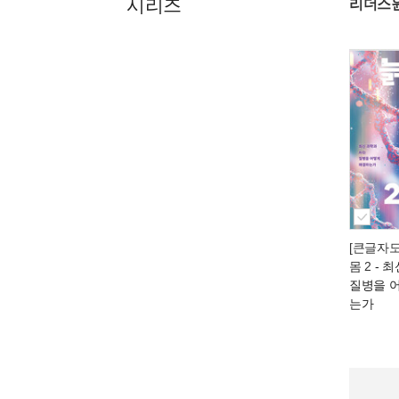
시리즈
리더스
[큰글자도
몸 2
- 최
질병을 
는가