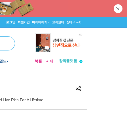
로그인
회원가입
마이페이지
고객센터
장바구니
(0)
펀드
북플
서재
투비컨티뉴드
창작플랫폼
투비컨티뉴드
서
 Live Rich For A Lifetime
원