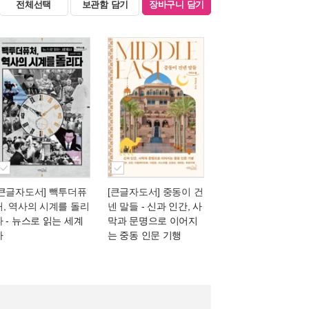
전체선택
보관함 담기
장바구니 담기
[큰글자도서] 빽투더퓨
[큰글자도서] 중동이 건
처, 역사의 시계를 돌리
넨 말들
- 신과 인간, 사
다
- 뉴스로 읽는 세계
막과 문명으로 이어지
사
는 중동 인문 기행