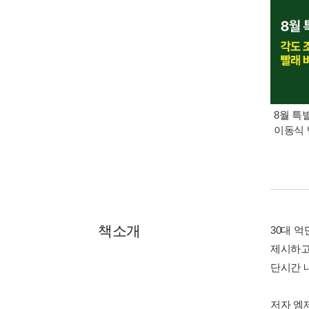
8월 특
이동식 
책소개
30대 억
제시하고 
단시간 
저자 엠