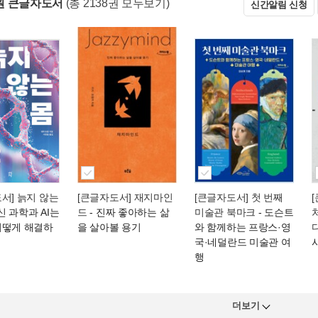
원 큰글자도서
(총 2138권 모두보기)
신간알림 신청
서] 늙지 않는
[큰글자도서] 재지마인
[큰글자도서] 첫 번째
신 과학과 AI는
드
- 진짜 좋아하는 삶
미술관 북마크
- 도슨트
어떻게 해결하
을 살아볼 용기
와 함께하는 프랑스·영
국·네덜란드 미술관 여
행
더보기