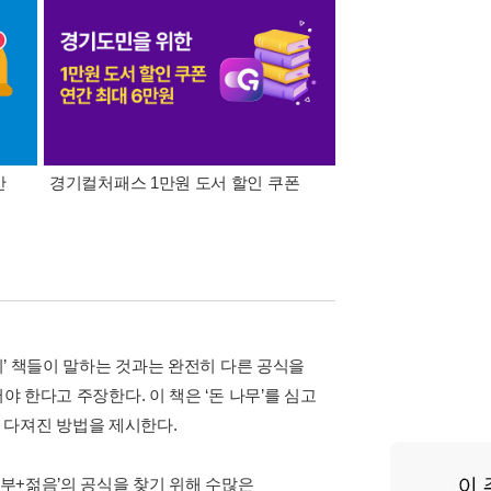
간
경기컬처패스 1만원 도서 할인 쿠폰
삼성카드가 쏜다! 알라
기’ 책들이 말하는 것과는 완전히 다른 공식을
야 한다고 주장한다. 이 책은 ‘돈 나무’를 심고
 다져진 방법을 제시한다.
‘부+젊음’의 공식을 찾기 위해 수많은