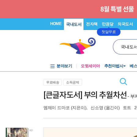
HOME
전자책
만권당
외국도서
국내도서
첫달무료
국내도
분야보기
오뒷세이아
추천마법사
베
무료배송
소득공제
[큰글자도서] 부의 추월차선
- 
엠제이 드마코
(지은이),
신소영
(옮긴이)
토트
2