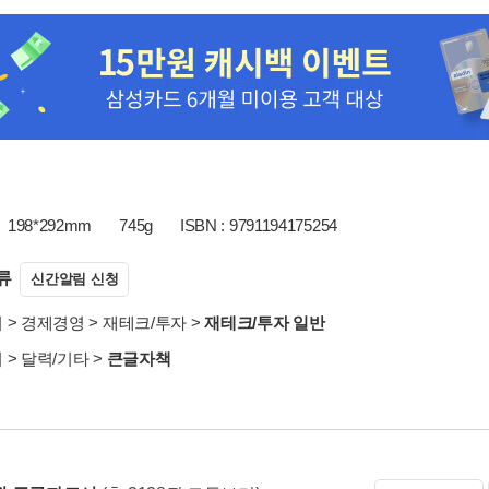
198*292mm
745g
ISBN : 9791194175254
류
신간알림 신청
서
>
경제경영
>
재테크/투자
>
재테크/투자 일반
서
>
달력/기타
>
큰글자책