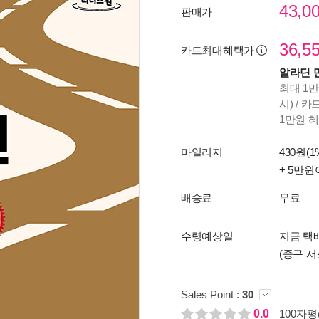
43,0
판매가
36,5
카드최대혜택가
알라딘 
최대 1만
시) / 
1만원 
마일리지
430원(1
+ 5만원
배송료
무료
수령예상일
지금 택배
(중구 서
Sales Point :
30
0.0
100자평(