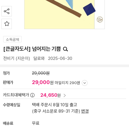
소득공제
[큰글자도서] 넘어지는 기쁨
전비기
(지은이)
달로와
2025-06-30
정가
29,000원
29,000
판매가
원
마일리지 290원
24,650
카드최대혜택가
원
수령예상일
택배 주문시 8월 10일 출고
(중구 서소문로 89-31 기준)
변경
배송료
무료