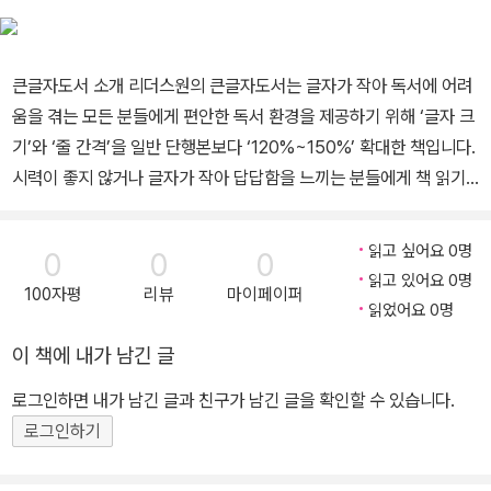
큰글자도서 소개 리더스원의 큰글자도서는 글자가 작아 독서에 어려
움을 겪는 모든 분들에게 편안한 독서 환경을 제공하기 위해 ‘글자 크
기’와 ‘줄 간격’을 일반 단행본보다 ‘120%~150%’ 확대한 책입니다.
시력이 좋지 않거나 글자가 작아 답답함을 느끼는 분들에게 책 읽기
의 즐거움을 되찾아 드리고자 합니다. 남들은 모르는 당신만의 기쁨
은 무엇인가요? 세상에 다양한 기쁨을 들려주세요 달로와의 ‘기쁨 시
읽고 싶어요 0명
0
0
0
리즈’ “누구에게나 기쁨의 순간은 똑같을까?” 마인드빌딩의 문학 브
읽고 있어요 0명
100자평
리뷰
마이페이퍼
랜드, 달로와에서 선보이는 ‘기쁨 시리즈’는 이 질문으로 시작되었다.
읽었어요 0명
왜 나에겐 끔찍한 일이 저 사람에겐 기쁨이 되고, 나에겐 기쁨이 되는
이 책에 내가 남긴 글
일이 누군가에겐 끔찍한 순간인 걸까? 기쁨 시리즈는 행복을 발견하
는 작업이다. 우리 모두의 행복이 아니라 당신의 행복을 찾아가는 여
로그인하면 내가 남긴 글과 친구가 남긴 글을 확인할 수 있습니다.
정이다. 누구도 행복으로 여기지 않았던 순간에 관한, 누구도 행복이
로그인하기
라고 인정하지 않았던 나만의 행복에 관한 이야기이다. 그리하여 행
복이 바로 지금, 이곳에, 누구에게나 있음을 전한다. 각자의 기쁨이 모