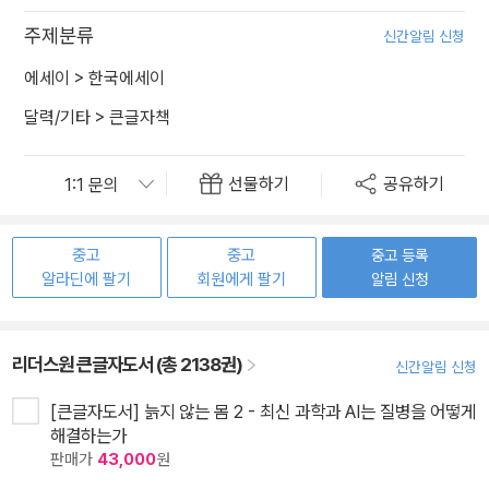
주제분류
신간알림 신청
에세이
>
한국에세이
달력/기타
>
큰글자책
선물하기
공유하기
중고
중고
중고 등록
알라딘에 팔기
회원에게 팔기
알림 신청
리더스원 큰글자도서 (총 2138권)
신간알림 신청
[큰글자도서] 늙지 않는 몸 2 - 최신 과학과 AI는 질병을 어떻게
해결하는가
판매가
43,000
원