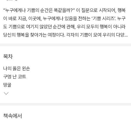
“누구에게나 기쁨의 순간은 똑같을까?” 이 질문으로 시작되어, 행복
이 바로 지금, 이곳에, 누구에게나 있음을 전하는 ‘기쁨 시리즈’. 누구
도 기쁨으로 여기지 않았던 순간에 관해, 우리 모두의 행복이 아니라
당신의 행복을 찾아가는 여정이다. 각자의 기쁨이 모여 우리의 다양
성이 되기를 바란다.
목차
세 번째 기쁨 시리즈, <넘어지는 기쁨>은 때때로 자신의 빈틈에 걸려
넘어지는 어른들에 관한 이야기다. 누구의 인생이건 빈틈이 있다. 그
나의 옳은 왼손
빈틈은 유년 시절의 기억일 수도, 나의 결핍일 수도 있다. 빈틈은 손쉽
구멍 난 코트
게 약점이 되고, 약점이 비난할 거리가 되는 세상에서, 빈틈을 드러내
땅굴
기 점점 더 어려워진다. 어떻게든 감추고 싶고, 어떻게든 티 나지 않도
록 노력한다. 그렇게 무리하고 애를 쓰다 보니 넘어지기 일쑤다.
책속에서
그러나 저자는 넘어져야만 알 수 있는 세상이 있다고 말한다. 넘어져
봐야만 나를 일으켜주기 위해 손을 내밀어 주는 사람을 알 수 있다고,