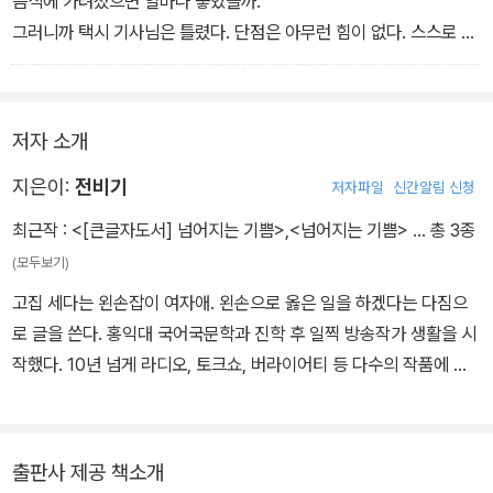
음식에 가려졌으면 얼마나 좋았을까.
그러니까 택시 기사님은 틀렸다. 단점은 아무런 힘이 없다. 스스로 걸
어 나갈 줄을 모른다. 꺼내어 봤자, 더 오래 머물 뿐이다. --- <손맛
없는 할머니>
저자 소개
지은이:
전비기
저자파일
신간알림 신청
최근작 :
<[큰글자도서] 넘어지는 기쁨>
,
<넘어지는 기쁨>
… 총 3종
(모두보기)
고집 세다는 왼손잡이 여자애. 왼손으로 옳은 일을 하겠다는 다짐으
로 글을 쓴다. 홍익대 국어국문학과 진학 후 일찍 방송작가 생활을 시
작했다. 10년 넘게 라디오, 토크쇼, 버라이어티 등 다수의 작품에 임
하며 근면·성실한 노예로서의 지구력을 키웠다. 온갖 인간 군상을 만
나고도 사람을 사랑하고픈 미련이 남아 세상 이야기를 쓰기로 했다.
방송국 극본 공모전에 당선 후 드라마 작가로서 삶을 써가고 있다.
출판사 제공 책소개