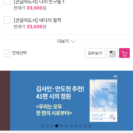
[큰글자도서] 나의 친구들 1
판매가
33,000
원
[큰글자도서] 바다의 철학
판매가
33,000
원
더보기
전체선택
모두보기