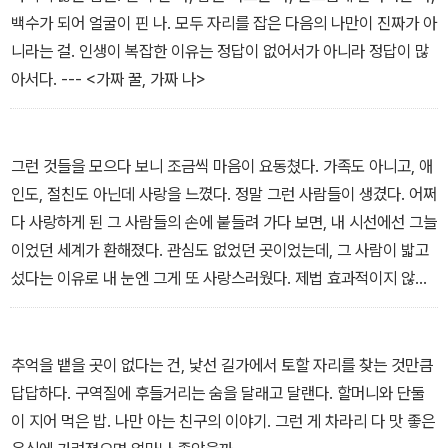
백수가 되어 얼굴이 핀 나. 모두 자리를 잡은 다음의 나만이 진짜가 아
니라는 걸. 인생이 복잡한 이유는 정답이 없어서가 아니라 정답이 많
아서다. --- <가짜 꿀, 가짜 나>
그런 것들을 모으다 보니 조금씩 마음이 요동쳤다. 가족도 아니고, 애
인도, 절친도 아닌데 사랑을 느꼈다. 정말 그런 사람들이 생겼다. 어쩌
다 사랑하게 된 그 사람들의 손에 붙들려 가다 보면, 내 시선에선 그늘
이었던 세계가 환해졌다. 관심도 없었던 곳이었는데, 그 사람이 밟고
섰다는 이유로 내 눈엔 그게 또 사랑스러웠다. 제법 효과적이지 않
나? 하는 참이었다. 하지만 척만 해도 됐는데 그 모든 것들을 진짜 사
랑하게 되었다. 나의 귀여운 사람들이 내가 도망 다니던 미지로 나를
이끌어 준 거다. --- <살려는 자, 귀여워‘하’라>
추억을 뱉을 곳이 없다는 건, 낯선 길가에서 토할 자리를 찾는 것만큼
답답하다. 구역질에 후들거리는 숨을 달래고 달랜다. 할머니와 단둘
이 지어 먹은 밥. 나만 아는 친구의 이야기. 그런 게 차라리 다 맛 좋은