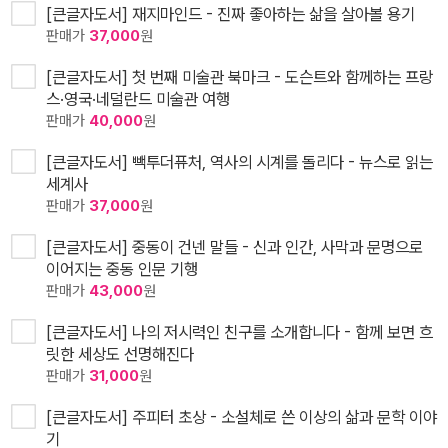
[큰글자도서] 재지마인드 - 진짜 좋아하는 삶을 살아볼 용기
판매가
37,000
원
[큰글자도서] 첫 번째 미술관 북마크 - 도슨트와 함께하는 프랑
스·영국·네덜란드 미술관 여행
판매가
40,000
원
[큰글자도서] 빽투더퓨처, 역사의 시계를 돌리다 - 뉴스로 읽는
세계사
판매가
37,000
원
[큰글자도서] 중동이 건넨 말들 - 신과 인간, 사막과 문명으로
이어지는 중동 인문 기행
판매가
43,000
원
[큰글자도서] 나의 저시력인 친구를 소개합니다 - 함께 보면 흐
릿한 세상도 선명해진다
판매가
31,000
원
[큰글자도서] 주피터 초상 - 소설체로 쓴 이상의 삶과 문학 이야
기