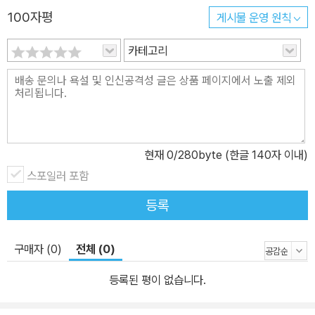
여 우리의 다양성이 되기를 바란다. ‘기쁨 시리즈’의 세 번째, 〈넘어지
100자평
게시물 운영 원칙
는 기쁨〉 모든 어른의 마음속엔 영원히 자라지 않는 아이가 있다. 그
카테고리
아이는 어른이 숨기고 싶어 하는 빈틈을 지니고 있다. 그 빈틈은 유년
시절의 기억일 수도 있고, 그로 인해 생긴 나의 결핍일 수도 있다. 빈
틈이 손쉽게 약점이 되고, 약점이 비난할 거리가 되는 세상에서, 빈틈
을 드러내기란 점점 더 어려운 일이 되어간다. 그렇게 우리는 나를 더
숨긴다. 빈틈을 아무도 눈치채지 못하게 숨기고, 나의 빈틈에 내가 걸
려 넘어지지 않도록, 아슬아슬하게 살아간다. 언젠가 모두에게 빈틈
현재
0
/280byte (한글 140자 이내)
을 들키고 말 거야, 언젠가 크게 넘어지고 말 거야, 불안해하면서 말이
스포일러 포함
다. 하지만 아무리 조심하고 주의해도 살다 보면 넘어질 수밖에 없다.
등록
넘어지고 아파하며 나의 빈틈을 미워하게 된다. 스스로 나의 빈틈을
인정하지 못하면 누구도 사랑할 수 없다. 나를 사랑하는 사람이 수천
구매자 (0)
전체 (0)
명이라고 하더라도, 나를 원망하느라 누구도 마주하지 못한다. 마음
안의 어린아이는 그렇게 끊임없이 다치고, 우리는 ‘어른’이 되지 못하
등록된 평이 없습니다.
는 것만 같다. “그런 용기가 결국은 난파선이 되는 서로를 도와주는
거겠지.” 저자는 어린아이였던 자신이 어떻게 어른으로 자랄 수 있었