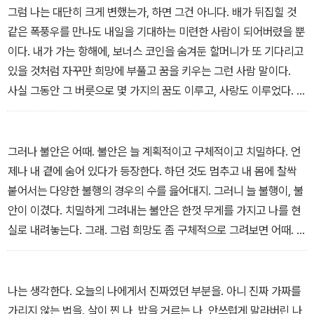
나 역시 다른 이에게 손을 내미는 사람이 될 수 있다고 말이다. 그렇게
그럼 나는 대단히 크게 변했는가, 하면 그건 아니다. 배가 뒤집힐 것
우리는 서로의 빈틈까지도 안아주게 된다. 그 사랑에는 용기가 필요
같은 폭풍우를 만나도 내일을 기대하는 미련한 사람이 되어버렸을 뿐
하다. 완벽하지 않은 상대를 있는 그대로 바라보고 사랑하는 것, 그런
이다. 내가 가는 항해에, 보너스 코인을 숨겨둔 할머니가 또 기다리고
순간에야말로 빈틈은 ‘완전함’을 대신하는 말이 된다. 빈틈에 걸려 넘
있을 것처럼 자꾸만 희망에 부풀고 꿈을 키우는 그런 사람 말이다.
어져야 비로소, 빈틈은 더 이상 숨겨야만 하는 슬픔이 되지 않는다. 서
사실 그동안 그 버릇으로 몇 가지의 꿈도 이루고, 사랑도 이루었다. 5
로의 빈틈에 걸려 넘어지는 기쁨에 관한 에세이.
00원 몇 개로 꽤 큰 소득 아닌가. 이다음에 세월이 흘러, 나도 동전을
숨겨놓는 사랑스러운 할머니가 된다면 더 바랄 게 없을 것 같다. 세월
이 무섭지 않느냐지만, 나는 아직 받지 못한 선물이 있는 것처럼 설렌
그러나 불안은 어때. 불안은 늘 계획적이고 구체적이고 치밀하다. 언
다. 시간은 흐르는 게 아니라, 쌓이는 쪽에 가까운 거니까 말이다. 하
제나 내 곁에 숨어 있다가 등장한다. 하던 것도 멈추고 내 몸에 찰싹
늘 위로 한가득 떨어지는 별똥별처럼, 머리 위로 쏟아지는 것. 개중엔
붙어서는 다양한 불행의 경우의 수를 읊어대지. 그러니 늘 불행이, 불
따끔한 부스러기도 있겠지만, 분명히 반짝이는 것 말이다. --- <구멍
안이 이겼다. 치밀하게 그려내는 불안은 한껏 무게를 가지고 나를 현
난 코트>
실로 내려놓는다. 그래. 그럼 희망도 좀 구체적으로 그려보면 어때. 아
무리 작은 거라도 바짝 모으면 불안감을 이길 만큼 무거워지지 않을
까. --- <땅굴>
나는 생각한다. 오늘의 나에게서 진짜였던 부분을. 아니 진짜 가짜를
가리지 않는 법을. 살이 찐 나, 밥을 거르는 나, 안쓰럽게 말라버린 나,