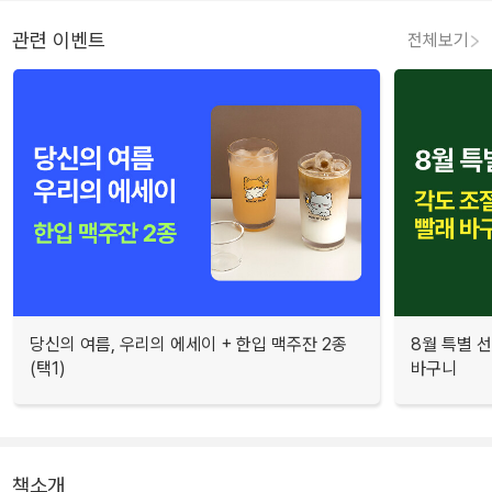
관련 이벤트
전체보기
당신의 여름, 우리의 에세이 + 한입 맥주잔 2종
8월 특별 선
(택1)
바구니
책소개