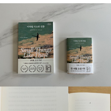
동안 쓴 책으로는 《천재 과학자들은 어떻게 세상을 바꿨을까?》, 《달
할리스 대장》을 출판했다. 그리스 정교회는 이 책의 내용 일부가 신성
곰 이야기 10권 시리즈》, 《꿀별·꿀이 이야기 10권 시리즈》 등이 있
모독을 범했다고 비판했다. 《최후의 유혹》도 그리스 정교회와 로마
고, 옮긴 책으로는 《라루스 바다백과》, 《라루스 동물백과》, 《라루스
가톨릭 양쪽에게서 비판당하고 로마 가톨릭 금서로 지정되었다. 195
식물백과》, 《자연 현상과 재난》, 《우리 지구를 생각하는 철학 초콜릿
7년 6월, 중국을 여행하던 중에 전염병 백신을 맞고 생긴 후유증이
3》 등 많은 책이 있습니다.
악화되어 10월 26일에 숨을 거두었다.