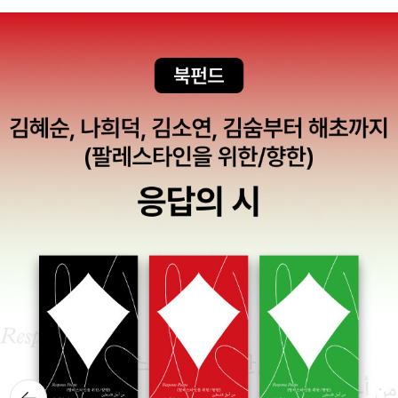
불 가리지 않고 투쟁한 코미타지로서의 삶이고, 후반은 애국심의 무
상함을 깨닫고 어떠한 것에도 얽매이지 않는 자유인으로서의 삶이다.
조르바는 청년 시절에 ‘조국’이라는 광기에 휩쓸려 온갖 잔인한 짓을
저지르지만, 어느 순간 자신의 모습을 되돌아보고 이념에 질려 코미
타지의 삶을 포기한다. 그리고 나이가 들어서는 과거도 미래도 잊고
현재만을 직시한다. 슬프면 울고, 기쁘면 웃으며, 그래도 감정을 다 분
출할 수 없으면 춤을 춘다. 자유며 인생을 논하는 것은 자칫 뜬구름 잡
는 소리로 들릴 수도 있지만, 조르바의 이야기에는 설득력 있는 깊은
울림이 있다. 왜냐하면 그는 인생을 그 누구보다 치열하게 살면서 평
범한 사람들이 미처 깨닫지 못한 진리를 발견했기 때문이다. 진짜 행
복의 의미와 가치를 일깨워주는 조르바의 가르침 역설적이지만, 자유
를 노래한 이 작품은 그리스가 독일 나치군의 지배를 받던 1943년에
완성되어 제2차 세계대전이 끝난 직후인 1946년에 아테네에서 출간
되었다. 유럽인들은 오랫동안 종교, 이념 혹은 경제적 이익에 따라 편
을 갈라 전쟁을 벌인 탓에 육체적ㆍ정신적으로 매우 피폐해진 상태였
뒤로가
다. 이때 조르바의 이야기가 발표되자 큰 반향을 불러일으키며 유럽