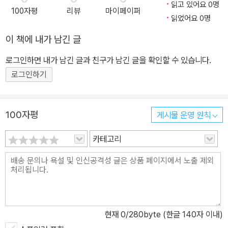
읽고 있어요 0명
100자평
리뷰
마이페이퍼
걸린 유령에 불과하다. - 타임 책장을 가득 메운 생생한 발상과 명쾌
읽었어요 0명
한 묘사는 시에 맞먹는 정밀도와 함축성, 생기를 자랑한다. - 뉴요커
이 책에 내가 남긴 글
인간 본성의 보다 밝은 면을 향한 흥미로운 탐험!《남풍》, 《캉디드》,
《오디세이아》 못지않은 고전. - 뉴욕 타임스 니코스 카잔차키스의 자
로그인하면 내가 남긴 글과 친구가 남긴 글을 확인할 수 있습니다.
전적 경험이 반영된 대표작 《그리스인 조르바》. 이 작품은 터키의 지
로그인하기
배에서 벗어난 20세기 초반의 크레타 섬을 배경으로, 순수한 자유를
찾아 광산으로 떠난 두 남자의 모험담을 그려냈다. 문예춘추사의 《그
리스인 조르바》는 특유의 참신하고 유머러스한 비유를 잘 살려 우리
100자평
게시물 운영 원칙
말로 옮겼고, 보다 깊은 이해를 돕기 위해 풍부한 각주를 달았다. 책의
카테고리
마지막에는 작가 연보를 수록했다. 이성적인 그리스 지식인인 ‘나’는
우연히 만난 조르바에게 호감을 느끼고, 그를 갈탄 광산 감독으로 고
용해 함께 크레타 섬으로 향한다. 금욕적인 삶을 살던 ‘나’는 자유분방
한 조르바와 지내면서 순간의 행복에 눈을 뜨고, 참다운 구원은 욕망
과 감정을 억제하는 것이 아닌 마음껏 발산하는 데에서 온다는 것을
발견한다. 이처럼 신에 의존하지 않고 스스로를 구원한 조르바의 모
현재
0
/280byte (한글 140자 이내)
습은 당대 유럽인들에게 큰 충격을 던졌고, 조르바는 현대 자유인의