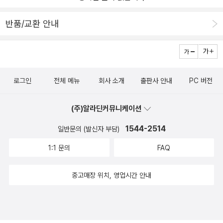
앞에서 갈탄 광산의 운명을 결정짓는 케이블 개통식이 펼쳐진다. 울
반품/교환 안내
고 싶을 때 우는 것이 곧 행복이다! 책에만 빠져 살던 지식인과 열정적
인 옛 코미타지(오스만 제국에 맞서 그리스의 독립을 위해 싸운 게릴
라 전사)가 함께 운영하는 갈탄 광산의 이야기를 다룬 이 작품은 사람
들이 놓치기 쉬운 순간의 행복을 유머러스하고 실감 나게 묘사한다.
로그인
전체 메뉴
회사 소개
출판사 안내
PC 버전
카잔차키스는 오스만 제국(오늘날의 터키)의 지배를 받던 크레타 섬
에서 태어났으므로 어렸을 때부터 ‘자유’, ‘투쟁’, ‘조국’ 등의 단어에
(주)알라딘커뮤니케이션
몹시 민감했다. 1913년, 크레타가 독립하여 그리스로 편입되자 카잔
차키스의 투쟁은 정신적인 방향으로 길을 틀었다. 예전에는 그의 투
1544-2514
일반문의 (발신자 부담)
쟁 대상이 실재하는 ‘오스만 제국’이었다면, 크레타 독립 이후부터는
1:1 문의
FAQ
형이상학적인 추상과 우상으로 확대되었다. 대학생 때부터 이미 금욕
주의 너머에 있는 영혼과 육체의 조화에 눈을 뜬 카잔차키스는 여행
중고매장 위치, 영업시간 안내
과 사색을 통해 마침내 영원과 찰나가 같고 순간을 즐길 때 진정한 자
유가 찾아온다는 깨달음을 얻었다. 이러한 작가의 사상은 ‘알렉시스
조르바’라는 인물을 통해 확연하게 드러난다. 조르바의 삶은 전반부
와 후반부로 나눌 수 있다. 전반은 조국 마케도니아의 독립을 위해 물