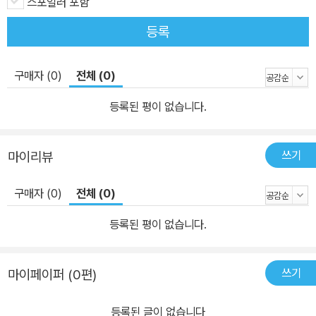
스포일러 포함
대명사로 자리매김하게 되었다. 젊은 그리스 지식인의 우여곡절 광산
등록
운영기 이성적인 그리스 지식인인 ‘나’는 동포를 구하러 떠나는 친우
에게서 책벌레라는 핀잔을 듣고 난 후, 크레타 섬으로 건너가 갈탄 광
구매자 (0)
전체 (0)
산을 운영하면서 노동자들과 부대끼는 삶을 살기로 결심한다. 선착장
에서 배를 기다리던 중, 우연히 알렉시스 조르바를 만나 몇 마디 대화
등록된 평이 없습니다.
를 나눈 ‘나’는 그에게 호감을 느끼고 크레타에서 함께 갈탄 광산을 운
영하기로 한다. 금욕적인 삶을 살던 ‘나’는 자유분방한 조르바와 지내
쓰기
마이리뷰
면서 비로소 순간의 행복이라는 새로운 가치에 눈을 뜬다. 또한, 화려
했던 과거에 사로잡힌 늙은 카바레 가수 오르탕스 부인, 맹수처럼 매
구매자 (0)
전체 (0)
력적인 과부 소멜리나, 고귀하나 영혼이 없는 그리스정교회 수도사
등과 얽히는 과정에서 참다운 구원은 욕망과 감정을 억제하는 것이
등록된 평이 없습니다.
아니라 오히려 그것을 마음껏 발산하는 데에서 온다는 것을 발견한
다. 그러나 점점 충만해지는 영혼과는 반대로 갈탄 광산 운영은 내리
쓰기
마이페이퍼 (0편)
막길을 걷는다. 조르바는 상황을 타개하기 위해 철탑을 세우고 케이
블을 연결해서 목재를 운반하자는 새로운 제안을 하고, 명목상의 사
등록된 글이 없습니다
장인 ‘나’는 그것을 허락한다. 대망의 4월 30일, 크레타 섬의 주민들