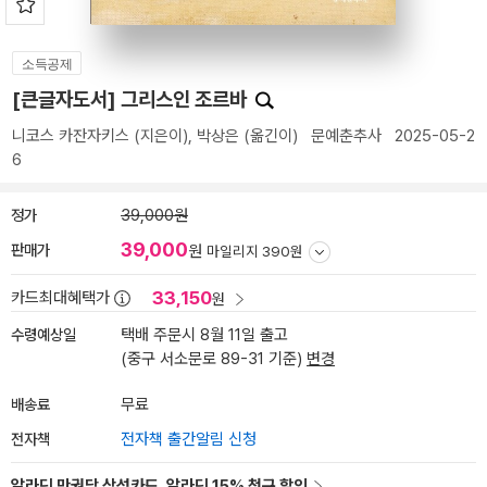
소득공제
[큰글자도서] 그리스인 조르바
니코스 카잔자키스
(지은이),
박상은
(옮긴이)
문예춘추사
2025-05-2
6
정가
39,000원
39,000
판매가
원
마일리지 390원
33,150
카드최대혜택가
원
수령예상일
택배 주문시 8월 11일 출고
(중구 서소문로 89-31 기준)
변경
배송료
무료
전자책
전자책 출간알림 신청
알라딘 만권당 삼성카드, 알라딘 15% 청구 할인