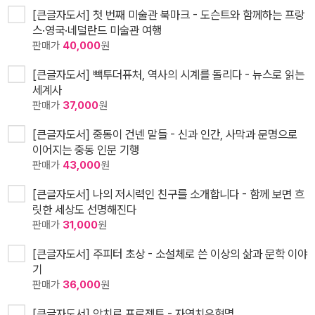
[큰글자도서] 첫 번째 미술관 북마크 - 도슨트와 함께하는 프랑
스·영국·네덜란드 미술관 여행
판매가
40,000
원
[큰글자도서] 빽투더퓨처, 역사의 시계를 돌리다 - 뉴스로 읽는
세계사
판매가
37,000
원
[큰글자도서] 중동이 건넨 말들 - 신과 인간, 사막과 문명으로
이어지는 중동 인문 기행
판매가
43,000
원
[큰글자도서] 나의 저시력인 친구를 소개합니다 - 함께 보면 흐
릿한 세상도 선명해진다
판매가
31,000
원
[큰글자도서] 주피터 초상 - 소설체로 쓴 이상의 삶과 문학 이야
기
판매가
36,000
원
[큰글자도서] 암치료 프로젝트 - 자연치유혁명