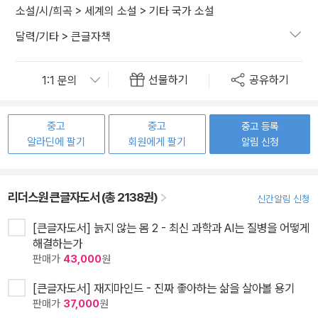
소설/시/희곡
>
세계의 소설
>
기타 국가 소설
달력/기타
>
큰글자책
선물하기
공유하기
중고
중고
중고 등록
알라딘에 팔기
회원에게 팔기
알림 신청
리더스원 큰글자도서 (총 2138권)
신간알림 신청
[큰글자도서] 늙지 않는 몸 2 - 최신 과학과 AI는 질병을 어떻게
해결하는가
판매가
43,000
원
[큰글자도서] 재지마인드 - 진짜 좋아하는 삶을 살아볼 용기
판매가
37,000
원