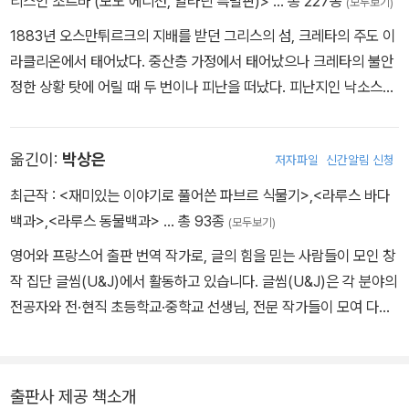
리스인 조르바 (모노 에디션, 알라딘 특별판)>
… 총 227종
(모두보기)
1883년 오스만튀르크의 지배를 받던 그리스의 섬, 크레타의 주도 이
라클리온에서 태어났다. 중산층 가정에서 태어났으나 크레타의 불안
정한 상황 탓에 어릴 때 두 번이나 피난을 떠났다. 피난지인 낙소스에
서 프랑스 가톨릭 학교에 다니며 프랑스어와 이탈리아어, 프랑스 문
학을 배웠다. 아테네 대학교에서 법학을 공부했고, 그 무렵 《병든 시
옮긴이:
박상은
저자파일
신간알림 신청
대》를 비롯한 문학 작품을 몇 편 발표했다. 파리의 법학 대학원에 진
학해서도 법학보다는 니체와 베르그송의 사상에 심취했다. 1917년
최근작 :
<재미있는 이야기로 풀어쓴 파브르 식물기>
,
<라루스 바다
친구 기오르고스 조르바와 갈탄 광산을 운영한 경험은 훗날 《그리스
백과>
,
<라루스 동물백과>
… 총 93종
(모두보기)
인 조르바》의 밑거름이 되었다. 평생 문학, 정치, 사회 등 다방면으로
영어와 프랑스어 출판 번역 작가로, 글의 힘을 믿는 사람들이 모인 창
왕성하게 활동했으며 끊임없이 여행을 다녔다. 수많은 문학 작품을
작 집단 글씸(U&J)에서 활동하고 있습니다. 글씸(U&J)은 각 분야의
남겼는데, 일단 완성된 원고라도 몇 번 개작한 뒤 출판하곤 했다. 193
전공자와 전·현직 초등학교·중학교 선생님, 전문 작가들이 모여 다양
8년에 대표작 중 하나인 《오디세이아》를, 1946년에는 《그리스인 조
한 분야의 글을 쓰고 있습니다. 아이들에게 꿈과 희망을 심어 주고, 문
르바》를 발표했다. 1947년 유네스코에서 근무하다 이듬해 그만두고
학과 역사는 물론 세상에 대한 호기심을 채워 주기 위해 오늘도 알차
《미할리스 대장》과 《최후의 유혹》의 집필에 전념했다. 1953년 림프
고 재미있는, 상상력 가득한 이야기를 쓰는 데 힘을 쏟고 있습니다. 그
샘 이상으로 오른쪽 눈의 시력을 잃었으나 문학 활동을 계속하며 《미
출판사 제공 책소개