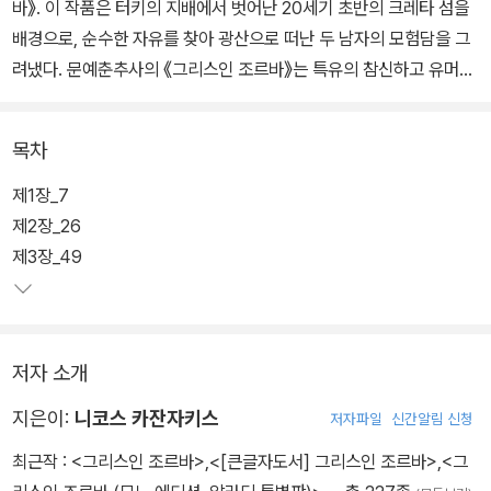
바》. 이 작품은 터키의 지배에서 벗어난 20세기 초반의 크레타 섬을
배경으로, 순수한 자유를 찾아 광산으로 떠난 두 남자의 모험담을 그
려냈다. 문예춘추사의 《그리스인 조르바》는 특유의 참신하고 유머러
스한 비유를 잘 살려 우리말로 옮겼고, 보다 깊은 이해를 돕기 위해 풍
부한 각주를 달았다. 책의 마지막에는 작가 연보를 수록했다.
목차
이성적인 그리스 지식인인 ‘나’는 우연히 만난 조르바에게 호감을 느
제1장_7
끼고, 그를 갈탄 광산 감독으로 고용해 함께 크레타 섬으로 향한다. 금
제2장_26
욕적인 삶을 살던 ‘나’는 자유분방한 조르바와 지내면서 순간의 행복
제3장_49
에 눈을 뜨고, 참다운 구원은 욕망과 감정을 억제하는 것이 아닌 마음
껏 발산하는 데에서 온다는 것을 발견한다. 이처럼 신에 의존하지 않
고 스스로를 구원한 조르바의 모습은 당대 유럽인들에게 큰 충격을
저자 소개
던졌고, 조르바는 현대 자유인의 대명사로 자리매김하게 되었다.
지은이:
니코스 카잔자키스
저자파일
신간알림 신청
최근작 :
<그리스인 조르바>
,
<[큰글자도서] 그리스인 조르바>
,
<그