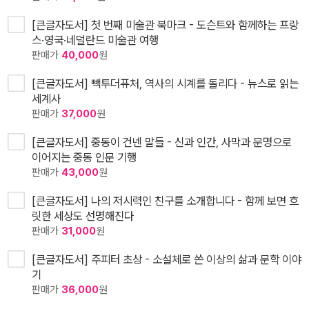
[큰글자도서] 첫 번째 미술관 북마크 - 도슨트와 함께하는 프랑
스·영국·네덜란드 미술관 여행
판매가
40,000
원
[큰글자도서] 빽투더퓨처, 역사의 시계를 돌리다 - 뉴스로 읽는
세계사
판매가
37,000
원
[큰글자도서] 중동이 건넨 말들 - 신과 인간, 사막과 문명으로
이어지는 중동 인문 기행
판매가
43,000
원
[큰글자도서] 나의 저시력인 친구를 소개합니다 - 함께 보면 흐
릿한 세상도 선명해진다
판매가
31,000
원
[큰글자도서] 주피터 초상 - 소설체로 쓴 이상의 삶과 문학 이야
기
판매가
36,000
원