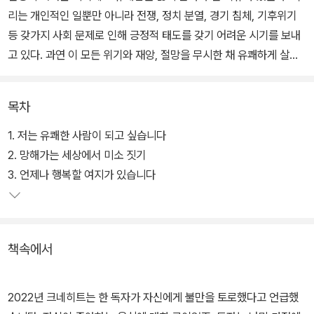
리는 개인적인 일뿐만 아니라 전쟁, 정치 분열, 경기 침체, 기후위기
등 갖가지 사회 문제로 인해 긍정적 태도를 갖기 어려운 시기를 보내
고 있다. 과연 이 모든 위기와 재앙, 절망을 무시한 채 유쾌하게 살아
도 괜찮을까? 저자는 이 질문에 단호히 그렇다고 말하며, 진정으로
유쾌한 삶의 태도를 갖는 데 꼭 필요한 관점을 제시한다.
목차
이를 위해 '유쾌함'이란 용어의 깊고 넓은 의미를 철학, 심리학, 예술,
1. 저는 유쾌한 사람이 되고 싶습니다
대중문화를 넘나들며 탐구하여 독자에게 번뜩이는 통찰과 실질적인
2. 망해가는 세상에서 미소 짓기
조언을 건넨다. 이 책은 유쾌함을 이해하고 긍정하는 태도로 삶을 살
3. 언제나 행복할 여지가 있습니다
아가고자 하는 모든 이에게 귀한 메시지를 전할 것이다.
책속에서
2022년 크네히트는 한 독자가 자신에게 불만을 토로했다고 언급했