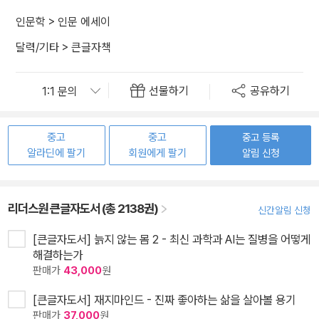
인문학
>
인문 에세이
달력/기타
>
큰글자책
선물하기
공유하기
중고
중고
중고 등록
알라딘에 팔기
회원에게 팔기
알림 신청
리더스원 큰글자도서 (총 2138권)
신간알림 신청
[큰글자도서] 늙지 않는 몸 2 - 최신 과학과 AI는 질병을 어떻게
해결하는가
판매가
43,000
원
[큰글자도서] 재지마인드 - 진짜 좋아하는 삶을 살아볼 용기
판매가
37,000
원