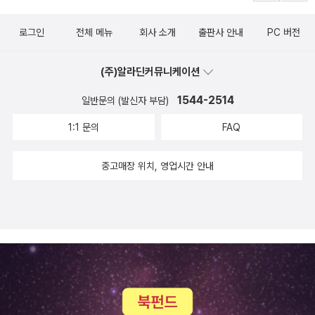
했기에 생기지 않았을까? 유튜브나 SNS에서 찾을 수 있는 재미는
로그인
전체 메뉴
회사 소개
출판사 안내
PC 버전
간편하고 강렬하지만 우리에게 근본적인 유쾌함을 가져다주지는 않
는다. 김정운 교수의 말대로 “스마트폰을 던져두고 자주 허공을 쳐다
(주)알라딘커뮤니케이션
보며 삶을 성찰할 때” 각자 진정으로 유쾌해질 수 있는 방법을 비로소
찾을 수 있을 것이다. 보기만 해도 일상이 기분 좋아지는 마법 라울 뒤
1544-2514
일반문의 (발신자 부담)
피의 작품을 수록한 특별한 디자인 프랑스의 화가이자 직물·도자기·
1:1 문의
FAQ
패션 디자이너로 활동한 라울 뒤피(Raoul Dufy)는 삶의 기쁨을 다
채로운 색채로 표현한 탁월한 예술가이다. 보트 경주, 음악회, 경마,
중고매장 위치, 영업시간 안내
축제 등에서 즐거움을 경험하는 사람들의 모습을 포착한 그의 작품에
는 긍정적인 에너지가 가득하다. 특히 “삶이 항상 나에게 미소 짓지는
않았다. 하지만 나는 삶에 미소 지었다.”라는 라울 뒤피의 말은 이 책
의 중심 주제와 긴밀하게 연결되어 있다. 이 책은 라울 뒤피의 작품으
로 표지와 본문을 디자인하여 유쾌한 삶을 찬미하는 글과 그림을 함
께 즐길 수 있도록 했다. 악셀 하케의 위트 있는 글과 라울 뒤피의 아
름다운 그림은 독자들에게 “책을 펼치자마자 미소를 짓는” 특별한 경
험을 선사할 것이다.