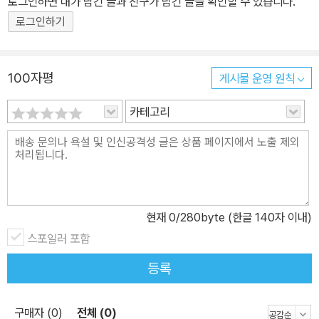
로그인하면 내가 남긴 글과 친구가 남긴 글을 확인할 수 있습니다.
게 하기가 무척 어렵다. 우리는 모두 각자의 문제를 갖고 하루하루를
로그인하기
힘겹게 살아간다. 또한 기후위기, 전쟁, 정치 분열 등 뉴스에서 들리는
갖가지 사회 문제도 우리를 우울하게 한다. 과연 이 모든 위기와 재앙,
절망을 무시한 채 유쾌하게 살아도 괜찮을까? 이 책 『삶은 당신의 표
100자평
게시물 운영 원칙
정을 닮아간다』의 저자 악셀 하케는 이 질문을 바탕으로 우리를 ‘유쾌
카테고리
함’의 넓고 깊은 세계로 안내한다. 그는 유쾌한 사람이 되고 싶지만 개
인적 경험과 여러 사회 문제는 그를 고민에 빠뜨린다. 삶을 버겁게 느
끼고 싶지 않지만 왜 그것이 어려울까? 왜 유쾌한 사람이 되고 싶을
까? 유쾌함은 우리에게 어떤 의미일까? 이러한 질문들을 살펴보며
저자는 철학, 문학, 예술, 대중문화 등 다양한 분야에서 유쾌함을 어떻
게 다루었는지 탐구한다. 아리스토텔레스부터 몽테뉴, 괴테, 장자크
현재
0
/280byte (한글 140자 이내)
상페까지 유쾌함을 고민한 여러 인물의 글과 작품을 들여다보고, 그
스포일러 포함
속에서 발견한 것을 전한다. 예를 들어 장자크 상페는 불우한 어린 시
등록
절을 보냈지만 그것을 극복하기 위해 유쾌한 삽화를 그렸고, “언제나
행복할 여지는 남아 있습니다.”라는 말을 남겼다. 오스트리아 역사학
구매자 (0)
전체 (0)
자 에곤 프리델은 언제나 똑같이 즐기고 죽을 준비가 되어 있는 몽테