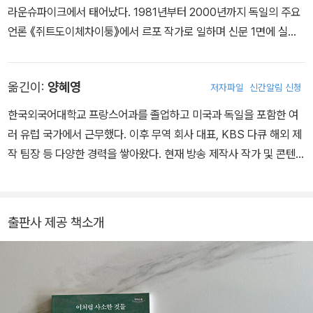
라운슈파이크에서 태어났다. 1981년부터 2000년까지 독일의 주요
언론 《쥐트도이체차이퉁》에서 르포 작가로 일하며 신문 1면에 실리
는 정치 칼럼 ‘슈플라이플리히트’의 주요 필진으로 활동했다. 유럽 전
역에서 영향력 있는 사회·정치 비평가로서 최고의 언론인에게 수여되
옮긴이:
양혜영
저자파일
신간알림 신청
는 ‘요제프 로트상’, 독일의 퓰리처상으로 불리는 ‘테오도르 볼프상’을
수상한 바 있다. 특유의 유쾌한 문체와 허를 찌르는 통찰로 칼럼니스
한국외국어대학교 프랑스어과를 졸업하고 미국과 독일을 포함한 여
트뿐 아니라 작가로서 여전히 사랑받고 있다. 국내 발간된 저서로는
러 유럽 국가에서 근무했다. 이후 무역 회사 대표, KBS 다큐 해외 제
『무례한 시대를 품위 있게 건너는 법』, 『하케 씨의 맛있는 가족 일기』
작 팀장 등 다양한 경력을 쌓아왔다. 현재 방송 제작사 작가 및 콘텐츠
등이 있다.
크리에이터로 일하며 바른번역 소속 번역가로 활동 중이다. 옮긴 책
으로 『삶은 당신의 표정을 닮아간다』 『윈터 씨의 해빙기』 등이 있다.
출판사 제공 책소개