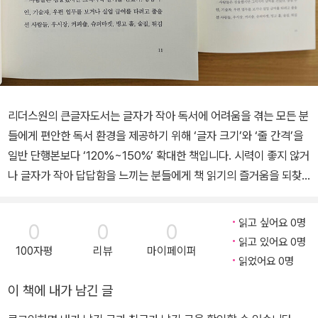
리더스원의 큰글자도서는 글자가 작아 독서에 어려움을 겪는 모든 분
들에게 편안한 독서 환경을 제공하기 위해 ‘글자 크기’와 ‘줄 간격’을
일반 단행본보다 ‘120%~150%’ 확대한 책입니다. 시력이 좋지 않거
나 글자가 작아 답답함을 느끼는 분들에게 책 읽기의 즐거움을 되찾
아 드리고자 합니다. ★ 유쾌한 문화심리학자 김정운 교수 강력 추천!
★ 독일 아마존, 슈피겔 베스트셀러 ★ 삶의 기쁨을 다채롭게 표현한
읽고 싶어요 0명
0
0
0
라울 뒤피의 그림 수록 “언제나 행복할 여지는 남아 있습니다.” 독일
읽고 있어요 0명
100자평
리뷰
마이페이퍼
의 국민 작가 악셀 하케가 스토아학파, 몽테뉴, 장자크 상페에게서 찾
읽었어요 0명
아낸 긍정적 삶의 자세 지금, 나는 어떤 표정을 하고 있을까? 무표정
이 책에 내가 남긴 글
한가? 눈살을 찌푸렸는가? 아니면 혹시 은은한 미소를 지었는가? 누
구나 밝은 표정, 긍정적인 마음으로 유쾌하게 살아가고 싶지만 그렇