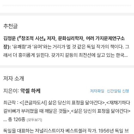
하루는 평온하지 않나요? 왜 저는 즐겁게 서재로 가서 글을 쓸 수 없
나요?” 그가 대답했습니다. “원래 그래요.”
이상하게도 그의 대답에서 위안이 되는 깨달음을 얻었습니다. 사람은
추천글
결국 모든 걱정과 두려움과 역경에서 결코 자유로울 수 없습니다. 뱀
이 오래된 허물을 벗거나 사슴이 지난해의 뿔을 떼어내듯이 자신의
김정운 (『창조적 시선』 저자, 문화심리학자, 여러 가지문제연구소
인생 이야기에서 벗어날 수 없습니다. 여러분은 자신을 바꿀 수 있지
장):
‘유쾌함’과 ‘유머’와는 거리가 멀 것 같은 독일 작가의 책이다. 그
만 완전히 바꿀 수는 없습니다. 받아들이고 인정해야 할 것들이 있죠.
래서 더 흥미롭게 읽힌다. 갖가지 갈등의 최전선에 살고 있는 한국인
우리는 다른 사람이 될 수 없습니다. 그런 식으로 유쾌한 사람이 될 수
이 독일인보다 유쾌하다고 결코 자신할 수 없기 때문이다. 항상 흐리
도 없죠. 그렇기에 위대하고 전능한 신이 요람에서부터 유쾌한 본성
고 변덕스러운 날씨와 긴 겨울밤을 지내야 하는 독일인의 즐거운 삶
저자 소개
을 심어놓은 사람들을 늘 질투하며 인생을 보내는 것은 별 의미가 없
에 대한 성찰은 철학, 심리학과 같은 학문은 물론 문학의 아주 오래된
습니다.
주제다. 저자 악셀 하케는 이와 관련된 온갖 문헌을 샅샅이 뒤져가며
지은이:
악셀 하케
저자파일
신간알림 신청
- 26. 「우리는 항상 웃을 필요가 없습니다」 중에서
‘유쾌함’이 갖는 삶의 의미를 아주 구체적으로 정리한다. ‘유쾌함’이
최근작 :
<[큰글자도서] 삶은 당신의 표정을 닮아간다>
,
<재채기하다
이토록 인간에게 중요한 덕목이었는가를 새삼 깨닫게 된다. 읽다가
갈비뼈가 부러졌을 때 깨달은 것들>
,
<삶은 당신의 표정을 닮아간다>
자주 허공을 쳐다보며 내 삶을 성찰했다. 유튜브와 SNS에 넘쳐나는
… 총 126종
(모두보기)
자극적인 가짜 재미에 지쳤다면, 스마트폰을 던져두고 이 책을 아주
천천히 읽어보면 좋겠다.
독일을 대표하는 저널리스트이자 베스트셀러 작가. 1956년 독일 브