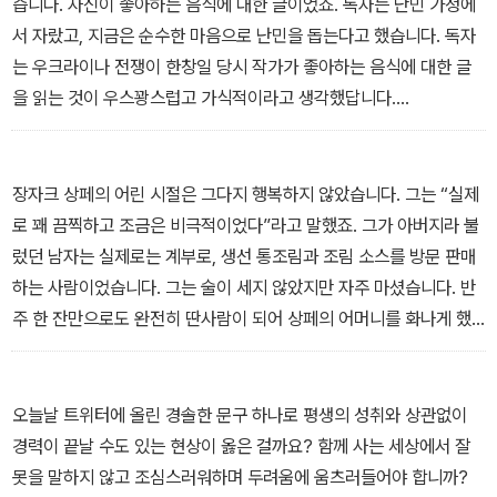
습니다. 자신이 좋아하는 음식에 대한 글이었죠. 독자는 난민 가정에
서 자랐고, 지금은 순수한 마음으로 난민을 돕는다고 했습니다. 독자
는 우크라이나 전쟁이 한창일 당시 작가가 좋아하는 음식에 대한 글
을 읽는 것이 우스꽝스럽고 가식적이라고 생각했답니다.
크네히트는 투명하고도 우아하게 글을 썼습니다. “물론, 독자의 의견
은 일리가 있다. 하지만 내 생각은 조금 다르다.” 그의 글은 계속되었
습니다. “우리는 이 전쟁을 시작하지 않았다. 우리 중 누구도 전쟁을
장자크 상페의 어린 시절은 그다지 행복하지 않았습니다. 그는 “실제
원치 않는다. 모두가 겁에 질려 긴장하고 있다. 하지만 전쟁에 휘말린
로 꽤 끔찍하고 조금은 비극적이었다”라고 말했죠. 그가 아버지라 불
사람들에게 우리가 밤낮으로 죄책감을 가질 필요는 없다고 생각한다.
렀던 남자는 실제로는 계부로, 생선 통조림과 조림 소스를 방문 판매
우크라이나 사람들은 평화롭고 평범하게 살기 원했고 지금도 그렇게
하는 사람이었습니다. 그는 술이 세지 않았지만 자주 마셨습니다. 반
원한다. 우리가 아이들과 놀기를 포기하고 좋은 음식을 먹지 않고 예
주 한 잔만으로도 완전히 딴사람이 되어 상페의 어머니를 화나게 했
술을 감상하지 않는다고 하더라도 이 전쟁은 멈추지 않을 것이다. 우
고, 매일같이 미친 듯한 싸움이 벌어져 어린 상페는 끔찍한 고통을 겪
리가 온종일 무기력하게 죄의식에 사로잡혀 보낸다고 한들 우크라이
었다고 합니다. 어머니는 보잘것없는 통조림 장사보다 더 그럴듯하고
나 국민과 난민의 상황이 더 나아지지는 않을 것이다. 만약 그렇게 모
잘 버는 일을 찾지 못하면서 술을 마신다며 남편을 비난했습니다. 그
오늘날 트위터에 올린 경솔한 문구 하나로 평생의 성취와 상관없이
든 것을 포기하고 무기력하게 보낸다면 어떻게 될까? 우리를 전쟁에
러면 그는 접시를 집어 던지기 시작했고, 이웃들은 수군거렸죠.
경력이 끝날 수도 있는 현상이 옳은 걸까요? 함께 사는 세상에서 잘
말려들게 만들려는 푸틴의 의도에 넘어가는 것이다.”
어린아이는 오롯이 고통받아야 했습니다. 유명해진 다음 상페는 이렇
못을 말하지 않고 조심스러워하며 두려움에 움츠러들어야 합니까?