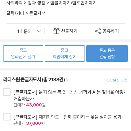
사회과학
>
법과 생활
>
법률이야기/법조인이야기
달력/기타
>
큰글자책
선물하기
공유하기
중고
중고
중고 등록
알라딘에 팔기
회원에게 팔기
알림 신청
리더스원 큰글자도서 (총 2138권)
신간알림 신청
[큰글자도서] 늙지 않는 몸 2 - 최신 과학과 AI는 질병을 어떻게
해결하는가
판매가
43,000
원
[큰글자도서] 재지마인드 - 진짜 좋아하는 삶을 살아볼 용기
판매가
37,000
원