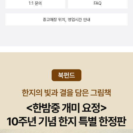
1:1 문의
FAQ
함정’에 빠져 법과 원칙을 어긴 수사를 했다. 검찰은 경찰의 위법 수사
를 전혀 통제하지 못했다. 심지어 진범임이 유력해 보이는 피의자를
중고매장 위치, 영업시간 안내
제대로 수사하지 않고 풀어 주는 등 사건의 실체를 규명하는 데 적극
적이지 않았다. 국선변호인은 허위 자백을 유도하거나 강요했다. 그
리고 법원은 사건 기록을 제대로 검증하지 않고 유죄를 선고했다. ‘왜
당신들은 허위 자백을 했느냐?’고 피해자들에게 묻기에 앞서, 수사기
관과 사법기관을 향해 ‘이들의 허위 자백은 어떻게 나왔을까?’라고
문제 제기하는 것이 우선이다. 적법한 절차에 따라 수사하고, 신중하
고 겸손하게 재판을 해야 하는 것은 인권 보호 때문만이 아니라, 그래
야만 실체적 진실에 접근할 수 있기 때문이다. 2. 억울한 사람들에게
다시(혹은 처음) 주어지는 기회 재심은 확정된 판결에 대하여 사실 인
정에 중대한 오류가 있는 경우에 당사자 및 기타 청구권자의 청구에
의하여 그 판결의 당부(當否)를 다시 심리하는 비상수단적인 구제
방법을 말한다. _두산백과사전 박준영 변호사는 ‘재심 전문 변호사’로
잘 알려져 있다. (2007년 발생한 ‘수원 노숙 소녀 상해 치사 사건’을
비롯해) 그가 수임한 재심 사건들은 좋은 결과로 이어졌다. 삼례 사건