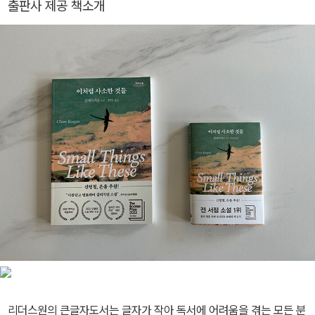
출판사 제공 책소개
의 사법 시스템에 켜진 경고등이 됐다. 두 사람의 책 『지연된 정의』는
젝트 3부작’을 진행했다. 탐사 보도 전문 매체 진실탐사그룹 ‘셜록’(n
경쾌한 ‘버디 무비’와 존 그리샴의 법정 스릴러, 셰익스피어의 희곡을
eosherlock.com)을 만들었다. 시인 백석, 고정희를 사랑하고 김중
동시에 보는 느낌이다. 자칭 백수 기자와 파산 변호사가 의기투합하
식의 시 「식당에 딸린 방 한 칸」을 좋아한다. 지은 책으로 『이게 다 엄
면서 나눈 말. “변호사나 기자나, 그냥 보면 안 보이는 걸 세상 사람들
마 때문이다』, 『똥만이』가 있다. SBS 드라마 〈날아라 개천용〉 대본
이 볼 수 있게 해줘야 해요.” 『지연된 정의』는 근래 최고의 논픽션이
을 썼다.
자, 진짜 기자와 진짜 변호사의 얘기다.
리더스원의 큰글자도서는 글자가 작아 독서에 어려움을 겪는 모든 분