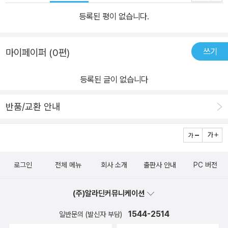
찰의 항고를 거쳐 대법원에서 2018년 9월 28일 재심 개시 확정. 1.
등록된 평이 없습니다.
아무도 믿어 주지 않았다 자신이 하지도 않은 죄를 인정하는 ‘자기 파
괴적인 행동’을 하는 사람들이 있다. 이런 행동을 합리적인 잣대로 이
쓰기
마이페이퍼 (0편)
해하고 판단하기란 쉽지 않다. ‘경찰의 폭행을 이기지 못해 허위 자백
을 했더라도 그것이 엄청난 잘못임을 왜 몰랐을까?’ ‘범인이 아니어
등록된 글이 없습니다
서 억울하면 왜 상고하지 않았을까?’ ‘3심 제도와 국선변호인 제도가
있는데 왜 중간에 포기했을까?’ ‘다른 범죄도 아니고 살인 사건에 연
반품/교환 안내
루되었다면 끝까지 결백을 호소해야 하지 않았을까?’ 이는 재심 사건
의 당사자들이 검찰 조사 및 법정에서 숱하게 맞닥뜨린 벽인 동시에,
이들과 같은 상황에 처해 본 적 없는 사람들이 가장 먼저 떠올리는 의
문이기도 하다. 《지연된 정의》에서 다루고 있는 삼례 나라슈퍼 강도
로그인
전체 메뉴
회사 소개
출판사 안내
PC 버전
치사 사건의 세 주인공, 익산 약촌오거리 택시 기사 살인 사건의 최성
필(가명) 씨, 친부 살해 혐의를 받아 무기수로 복역 중인 김신혜 씨 모
(주)알라딘커뮤니케이션
두 보호자나 변호인의 도움을 전혀 받지 못했다. 경찰은 범인을 특정
할 수 있는 직접적인 물증이나 단서를 확보하지 못한 상태에서 피의
1544-2514
일반문의 (발신자 부담)
자들을 의심했고, 별다른 근거 없이 의심을 확신으로 키웠다. ‘확신의