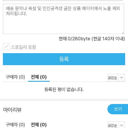
인으로 지목됨(임명선 징역 5년 6개월, 강인구, 최대열 각각 징역 3
년 6개월). 1999년 4월 진범에 대한 제보가 있었고, 2000년 부산
지검에서 유력 용의자 세 명을 수사했으나, 사건을 이관받은 전주지
검에서 ‘혐의 없음’ 처리. 2015년 3월 재심 청구서 접수. 2016년 7
월 재심 개시, 10월 28일 ‘삼례 3인조’에게 무죄 선고. 익산 약촌오거
현재
0
/280byte (한글 140자 이내)
리 택시 기사 살인 사건 : 2000년 8월 10일 발생. 최성필(가명) 체
스포일러 포함
포. 불법체포와 감금이 있었음. 2심 재판에서 자신이 살인했다고 허
등록
위 자백(징역 10년 선고). 2003년 유력 용의자 김 씨에 대한 수사가
있었으나, 전주지검에서 ‘혐의 없음’ 처리. 2013년 4월 재심 청구서
구매자 (0)
전체 (0)
접수. 2016년 11월 17일 무죄 선고. 같은 날 용인에서 유력 용의자
김 씨 체포. 12월 6일 전주지검 군산지청이 김 씨를 강도 살인 혐의로
등록된 평이 없습니다.
재판 회부. 완도 무기수 김신혜 사건 : 2000년 3월 7일 발생. 친부 살
해 혐의로 김신혜 체포. 영장 없는 불법 압수 수색, 공문서 위조 등이
쓰기
마이리뷰
있었음. 2015년 2월 재심 청구서 접수(광주지방법원 해남지원). 11
월 18일 재심 결정(복역 중인 무기수 재심으로는 한국 사법 역사에서
구매자 (0)
전체 (0)
최초). 경찰이 위법 수사를 했다는 사실이 인정된다는 법원 입장. 검