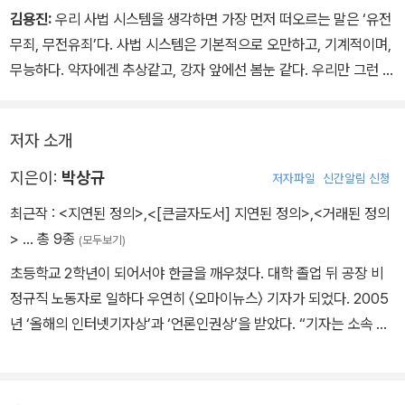
못했다. 심지어 진범임이 유력해 보이는 피의자를 제대로 수사하지
‘오연호의 기자 만들기’ 제자로 박상규를 처음 만났다. <오마이뉴스>
김용진:
우리 사법 시스템을 생각하면 가장 먼저 떠오르는 말은 ‘유전
않고 풀어 주는 등 사건의 실체를 규명하는 데 적극적이지 않았다. 국
에서는 10년을 함께 보냈다. 그를 두 단어로 정리하면 ‘똘기’와 ‘재
무죄, 무전유죄’다. 사법 시스템은 기본적으로 오만하고, 기계적이며,
선변호인은 허위 자백을 유도하거나 강요했다. 그리고 법원은 사건
미’다.
무능하다. 약자에겐 추상같고, 강자 앞에선 봄눈 같다. 우리만 그런 게
기록을 제대로 검증하지 않고 유죄를 선고했다. ‘왜 당신들은 허위 자
박상규는 기대를 저버리지 않았다. 퇴사하면서 ‘사대문 밖으로 나가
아니다. 시스템이 제법 갖춰졌다는 미국도 마찬가지다. 그래서 미국
백을 했느냐?’고 피해자들에게 묻기에 앞서, 수사기관과 사법기관을
살아 있는 기사를 쓰겠다.’고 하더니 정말 자신과 닮은 ‘또라이 변호
에는 ‘무죄 프로젝트’(Innocence Project)라는 비영리단체가 그
향해 ‘이들의 허위 자백은 어떻게 나왔을까?’라고 문제 제기하는 것
사’를 만나 큰 사고를 쳤다.
저자 소개
결함을 바로잡는 역할을 하고 있다. 1992년부터 잘못된 수사와 판결
이 우선이다. 적법한 절차에 따라 수사하고, 신중하고 겸손하게 재판
이 책 『지연된 정의』는 백수 기자 박상규와 파산 변호사 박준영의 환
에 희생된 3백여 명의 누명을 벗겼고, 2백 명 가까운 진범을 밝혀냈다
지은이:
박상규
을 해야 하는 것은 인권 보호 때문만이 아니라, 그래야만 실체적 진실
저자파일
신간알림 신청
상적 결합을 보여 준다. 두 사람이 ‘삼례 3인조 사건’, ‘익산 택시 기사
고 한다. 나는 KBS 탐사보도팀 시절부터 한국판 ‘무죄 프로젝트’를
에 접근할 수 있기 때문이다.
살인 사건’의 재심과 무죄를 이끌어 내는 과정은 영화처럼 극적이고
최근작 :
<지연된 정의>
,
<[큰글자도서] 지연된 정의>
,
<거래된 정의
구상해 봤지만 실행에 옮기진 못했다.
감동적이다. 죽은 정의는 이렇게 살아날 수도 있구나!
>
… 총 9종
(모두보기)
그러던 중 삼례 3인조 사건을 접했다. 확정판결이 난 형사사건에서
기자는 ‘기레기’라 불리고, 법률가는 부자만을 위해 일한다고 여겨지
재심을 이끌고, 무죄까지 받는 건 하늘에서 별 따기보다 어렵다고 한
초등학교 2학년이 되어서야 한글을 깨우쳤다. 대학 졸업 뒤 공장 비
는 시대. 두 사람의 활동은 작은 희망의 증거다. 두 ‘또라이’가 계속 사
다. 누가 이런 일을 했을까? 이후 박상규와 박준영 콤비를 유심히 살
정규직 노동자로 일하다 우연히 〈오마이뉴스〉 기자가 되었다. 2005
고를 칠 수 있도록, 많은 독자들이 『지연된 정의』를 응원해 주면 좋겠
폈다. 삼례 3인조에 이어 익산 택시 기사 살인 사건과 무기수 김신혜
년 ‘올해의 인터넷기자상’과 ‘언론인권상’을 받았다. “기자는 소속 매
다.
사건에서도 기적 같은 일이 일어났다. 기성 매체나 법조계가 그저 귀
체가 아닌 기사로 말한다.”는 마음으로 2014년 12월 31일, 10년 일
찮아서, 아니면 돈이 안 돼서 지나쳤던 일을 이들이 뒤바꿨다. 단순히
한 〈오마이뉴스〉에 사표를 냈다. 취재, 글쓰기에 더 집중하기 위해서
재심과 무죄를 이끌어 냈다는 차원을 넘어, 이제 이들의 존재는 한국
다. 2015년부터 박준영 변호사와 〈다음〉 스토리펀딩에서 ‘재심 프로