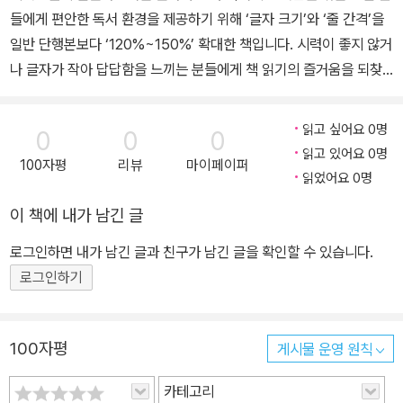
들에게 편안한 독서 환경을 제공하기 위해 ‘글자 크기’와 ‘줄 간격’을
일반 단행본보다 ‘120%~150%’ 확대한 책입니다. 시력이 좋지 않거
나 글자가 작아 답답함을 느끼는 분들에게 책 읽기의 즐거움을 되찾
아 드리고자 합니다. “지연된 정의는 정의가 아니다.”_법에 관한 격언
“정의를 구현하는 방식은 때로 정의 자체보다 더 중요하다.”_조지 위
읽고 싶어요 0명
0
0
0
커샴 … 익산 약촌오거리 택시 기사 살인 사건, 삼례 나라슈퍼 3인조
읽고 있어요 0명
100자평
리뷰
마이페이퍼
강도 치사 사건 그리고 완도 무기수 김신혜 사건 십수 년 넘게 진실이
읽었어요 0명
가려진 사건들을 세상에 드러낸 사람들의 이야기 사대문 밖에서 길어
이 책에 내가 남긴 글
낸 심층 재심 르포 … “기자는 ‘기레기’라 불리고, 법률가는 부자만을
위해 일한다고 여겨지는 시대. 두 사람의 활동은 작은 희망의 증거
로그인하면 내가 남긴 글과 친구가 남긴 글을 확인할 수 있습니다.
다.” _오연호(<오마이뉴스> 대표) “《지연된 정의》는 경쾌한 ‘버디 무
로그인하기
비’와 존 그리샴의 법정 스릴러, 셰익스피어의 희곡을 동시에 보는 느
낌이다.” _김용진(<뉴스타파> 대표) “우리 시대 법이 약자들을 어떻
게 대해 왔는지 적나라하게 보여 주는 책.” _금태섭(국회의원) 삼례
100자평
게시물 운영 원칙
나라슈퍼 3인조 강도 치사 사건 : 1999년 2월 6일 발생. 수사 과정에
카테고리
서 폭행, 욕설 등 가혹 행위 및 허위 자백이 있었음. ‘삼례 3인조’가 범