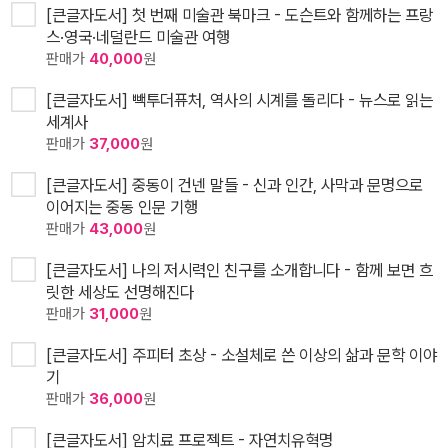
[큰글자도서] 첫 번째 미술관 북마크 - 도슨트와 함께하는 프랑
스·영국·네덜란드 미술관 여행
판매가
40,000
원
[큰글자도서] 빽투더퓨처, 역사의 시계를 돌리다 - 뉴스로 읽는
세계사
판매가
37,000
원
[큰글자도서] 중동이 건넨 말들 - 신과 인간, 사막과 문명으로
이어지는 중동 인문 기행
판매가
43,000
원
[큰글자도서] 나의 저시력인 친구를 소개합니다 - 함께 보면 흐
릿한 세상도 선명해진다
판매가
31,000
원
[큰글자도서] 주피터 초상 - 소설체로 쓴 이상의 삶과 문학 이야
기
판매가
36,000
원
[큰글자도서] 암치료 프로젝트 - 자연치유혁명