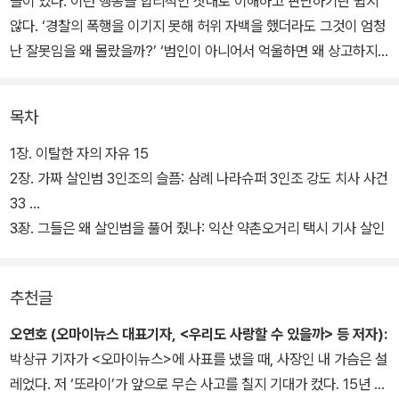
들이 있다. 이런 행동을 합리적인 잣대로 이해하고 판단하기란 쉽지
않다. ‘경찰의 폭행을 이기지 못해 허위 자백을 했더라도 그것이 엄청
난 잘못임을 왜 몰랐을까?’ ‘범인이 아니어서 억울하면 왜 상고하지
않았을까?’ ‘3심 제도와 국선변호인 제도가 있는데 왜 중간에 포기했
을까?’ ‘다른 범죄도 아니고 살인 사건에 연루되었다면 끝까지 결백
목차
을 호소해야 하지 않았을까?’ 이는 재심 사건의 당사자들이 검찰 조
사 및 법정에서 숱하게 맞닥뜨린 벽인 동시에, 이들과 같은 상황에 처
1장. 이탈한 자의 자유 15
해 본 적 없는 사람들이 가장 먼저 떠올리는 의문이기도 하다.
2장. 가짜 살인범 3인조의 슬픔: 삼례 나라슈퍼 3인조 강도 치사 사건
33
《지연된 정의》에서 다루고 있는 삼례 나라슈퍼 강도 치사 사건의 세
3장. 그들은 왜 살인범을 풀어 줬나: 익산 약촌오거리 택시 기사 살인
주인공, 익산 약촌오거리 택시 기사 살인 사건의 최성필(가명) 씨, 친
사건 117
부 살해 혐의를 받아 무기수로 복역 중인 김신혜 씨 모두 보호자나 변
추천글
호인의 도움을 전혀 받지 못했다. 경찰은 범인을 특정할 수 있는 직접
적인 물증이나 단서를 확보하지 못한 상태에서 피의자들을 의심했고,
오연호 (오마이뉴스 대표기자, <우리도 사랑할 수 있을까> 등 저자):
별다른 근거 없이 의심을 확신으로 키웠다. ‘확신의 함정’에 빠져 법과
박상규 기자가 <오마이뉴스>에 사표를 냈을 때, 사장인 내 가슴은 설
원칙을 어긴 수사를 했다. 검찰은 경찰의 위법 수사를 전혀 통제하지
레었다. 저 ‘또라이’가 앞으로 무슨 사고를 칠지 기대가 컸다. 15년 전