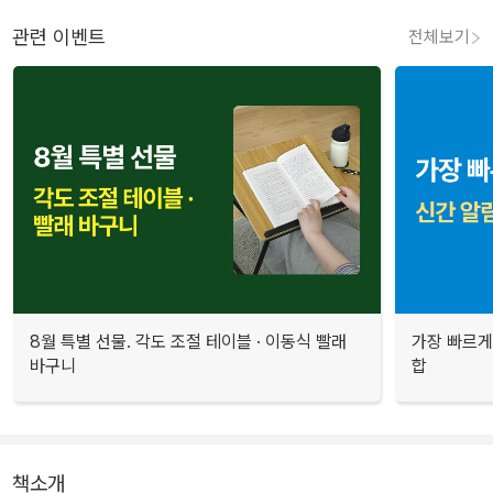
관련 이벤트
전체보기
8월 특별 선물. 각도 조절 테이블 · 이동식 빨래
가장 빠르게
바구니
합
책소개