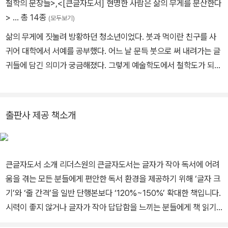
철학의 문장들>
,
<[큰글자도서] 현명한 사람은 삶의 무게를 분산한다
게 나만의 생각으로 확장하는 책은 드물다. 제갈건 선생의 글은 공자
>
… 총 14종
(모두보기)
와 장자의 생각과 어우러지면서, 나만의 생각을 창조하고 심화하는
아름다운 자립의 모습을 담고 있어 보는 이로 하여금 자신의 삶의 모
삶의 무게에 짓눌려 방황하던 청소년이었다. 붓과 먹이란 친구를 사
습을 들여다보고 생각하게 만드는 귀한 글이다. 제갈건 선생이 책에
귀어 대학에서 서예를 공부했다. 어느 날 문득 붓으로 써 내려가는 글
서 이야기하는 자립과 상생의 원리가 책을 써 나가는 글에서도 온전
귀들에 담긴 의미가 궁금해졌다. 그렇게 예술학도에서 철학도가 되었
히 적용되고 있어 현명한 사람은 삶의 무게를 분산한다는 진리를 한
다. 성균관대학교에서 예술철학을 전공하며 노장(老莊)에 심취했다.
글자 한 글자 우리 마음에 각인시키고 있다.
훌륭한 여러 철학 이론이 삶에서 실천되지 못하는 현실에 답답함을
느껴 사회복지학과 청소년교육학을 공부했다. 이후 가톨릭대학교에
출판사 제공 책소개
서 중독학을 공부했으며, 오늘날 우리가 당착한 중독 관련 문제들을
동양철학의 관점에서 해석하고 동양적 정서에 맞는 해결책을 제시하
고자 분투하고 있다. 일운(一雲)이라는 호(號)가 무색하지 않도록
큰글자도서 소개 리더스원의 큰글자도서는 글자가 작아 독서에 어려
구름처럼 사는 삶을 지향한다. 홀로일 땐 한없이 자유로운 한 조각 장
움을 겪는 모든 분들에게 편안한 독서 환경을 제공하기 위해 ‘글자 크
자의 구름으로, 함께일 땐 예절과 풍류가 조화를 이루며 상생하는 한
기’와 ‘줄 간격’을 일반 단행본보다 ‘120%~150%’ 확대한 책입니다.
덩어리 공자의 구름으로 언제까지고 소요하며 놀 듯이 살고 싶다. 저
시력이 좋지 않거나 글자가 작아 답답함을 느끼는 분들에게 책 읽기
서로 《내일을 어떻게 살 것인가》, 《현명한 사람은 삶의 무게를 분산
의 즐거움을 되찾아 드리고자 합니다. ★누적 조회 수 2,000만 화제
한다》, 《마음의 소란을 다스리는 철학의 문장들》 등이 있다. 『논어』,