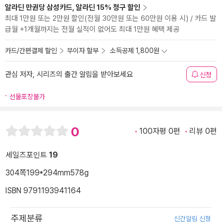
알라딘 만권당 삼성카드, 알라딘 15% 청구 할인
최대 1만원 또는 2만원 할인(전월 30만원 또는 60만원 이용 시) / 카드 발
급월 +1개월까지는 전월 실적이 없어도 최대 1만원 혜택 제공
카드/간편결제 할인
무이자 할부
소득공제 1,800원
관심 저자, 시리즈의 출간 알림을 받아보세요
신청
선물포장불가
0
100자평 0편
리뷰 0편
세일즈포인트
19
304쪽
199*294mm
578g
ISBN 9791193941164
주제분류
신간알림 신청