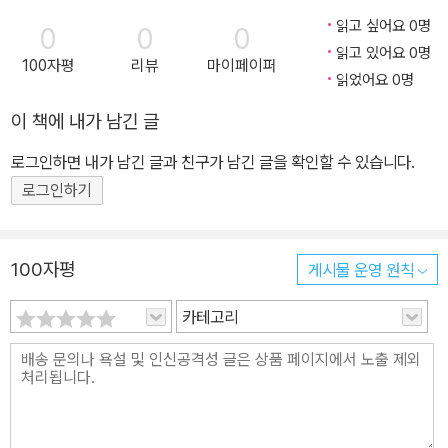
의 동양철학자 제갈건의 신간★ ★《오십, 나는 재미있게 살기로 했
『장자』, 『도덕경』 등 동양 고전 및 철학에 담긴 삶의 지혜를 널리 전하
읽고 싶어요 0명
0
0
0
다》 이서원 작가 강력 추천★ ★《논어》《장자》 원문과 해석 수록★
기 위해 유튜브 [제갈건]에 강의를 올리고 있다. 유튜브 제갈건 인스
읽고 있어요 0명
100자평
리뷰
마이페이퍼
휘청이는 삶을 다잡아 주는 공자와 장자의 지혜! 반복되는 월화수목
타그램 @jegalgunn
읽었어요 0명
금토일, “당신은 어떻게 살 것인가?” 우리는 매주 같은 요일을 반복
이 책에 내가 남긴 글
해서 살아간다. 또 다시 일터로 나가야 한다는 생각에 무기력해지는
월요일부터 떠나간 주말을 아쉬워하는 일요일까지… 당신은 부정적
로그인하면 내가 남긴 글과 친구가 남긴 글을 확인할 수 있습니다.
인 감정을 느끼며 일주일을 흘려보내고 있는가? 아니면 조금이라도
로그인하기
더 나은 한 주를 만들어 가고 있는가? 삶을 후회 없이 보내려면 ‘반복
되는 일주일의 무게’를 분산할 수 있어야 한다. 이 책은 《논어》와 《장
자》의 말을 빌려 하루하루가 고된 현대인들이 균형적이면서도 다채
100자평
게시물 운영 원칙
로운 삶을 만들어 가도록 안내하는 일종의 ‘인생 가이드북’이라고 할
카테고리
수 있다. 공자와 장자의 이야기를 읽다 보면 삶의 불안이 어디서부터
시작되는지 알게 된다. 즐거웠던 일에도 감흥을 잃고 쉽게 우울해진
다면 삶의 ‘중용’이 무너졌기 때문이다. 쳇바퀴 돌 듯 반복되는 일상에
지루함을 느낀다면 삶에 ‘변화’가 필요하다는 신호다. 현명한 사람은
중용과 변화를 통해 삶의 무게를 분산함으로써 하루하루의 균형을 맞