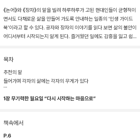
《논어》와 《장자》의 말을 빌려 하루하루가 고된 현대인들이 균형적이
면서도 다채로운 삶을 만들어 가도록 안내하는 일종의 ‘인생 가이드
북’이라고 할 수 있다. 공자와 장자의 이야기를 읽다 보면 삶의 불안이
어디서부터 시작되는지 알게 된다. 즐거웠던 일에도 감흥을 잃고 쉽
게 우울해진다면 삶의 ‘중용’이 무너졌기 때문이다. 쳇바퀴 돌 듯 반복
되는 일상에 지루함을 느낀다면 삶에 ‘변화’가 필요하다는 신호다. 현
목차
명한 사람은 중용과 변화를 통해 삶의 무게를 분산함으로써 하루하루
의 균형을 맞추어 간다.
추천의 말
들어가며 각자의 삶에는 각자의 무게가 있다
《논어》와 《장자》를 함께 읽어야 하는 이유도 균형에 있다. 동양철학
의 양대 산맥인 유가 철학과 도가 철학을 함께 읽으면 동양철학은 진
1장 무기력한 월요일 “다시 시작하는 마음으로”
지하면서 지루하지 않고 풍요로우면서 핵심을 짚게 된다. 마음이 해
이해질 땐 공자의 말로 질서를 잡고, 불안이 밀려올 땐 장자의 말로 긴
책속에서
장을 해소해 보자. 삶에 필요한 중용과 변화를 불러일으킬 것이다.
P.6