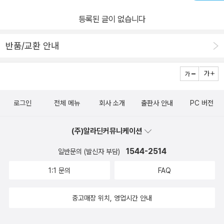
을 잘 지키고 있을까? 휴일만을 기다리며 평일 동안 일에 열과 성을
등록된 글이 없습니다
다하는 것이 균형을 잘 지키는 삶일까? 중용이란 ‘넘치거나 모자라지
않은 상태를 늘 유지할 수 있는 힘’을 말한다. 평일엔 열심히 일하고
반품/교환 안내
주말엔 열심히 놀아야 한다는 극단적인 태도로는 넘치거나 모자라지
않은 상태를 유지하기 어렵다. 일하는 시간은 길게만 느껴지고 휴식
시간은 짧게만 느껴지기 때문이다. 어쩌면 우리는 늘 여유 없이 넘치
거나 모자란 상태에 놓였던 것은 아니었을까. 그렇다면 삶의 균형은
로그인
전체 메뉴
회사 소개
출판사 안내
PC 버전
어떻게 지킬 수 있을까. 각자의 삶에는 각자의 무게가 있다. 그러므로
지금까지 나는 어떤 삶을 살아 왔는지를 먼저 돌아볼 수 있어야 한다.
(주)알라딘커뮤니케이션
걱정이 많은 탓에 매사가 급급하고 초조하지는 않았는지, 잘 살고 싶
은 마음은 큰데 행동이 따라 주지 않아 우울함을 느끼지는 않았는지,
1544-2514
일반문의 (발신자 부담)
과도한 책임감 앞에서 무너진 적은 없었는지, 그리고 때때로 찾아오
1:1 문의
FAQ
는 무기력함, 예민함, 공허함과 같은 감정에 사로잡혀 하루를 망쳤다
는 자책감을 느끼지는 않았는지. 이것은 모두 삶의 균형이 무너진 순
중고매장 위치, 영업시간 안내
간들이다. 하루의 태도가 모여 일주일의 태도가 되고, 일주일의 태도
가 모여 인생 전반의 태도를 이룬다. 그러므로 삶의 방향을 결정하는