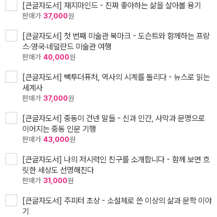
[큰글자도서] 재지마인드 - 진짜 좋아하는 삶을 살아볼 용기
판매가
37,000
원
[큰글자도서] 첫 번째 미술관 북마크 - 도슨트와 함께하는 프랑
스·영국·네덜란드 미술관 여행
판매가
40,000
원
[큰글자도서] 빽투더퓨처, 역사의 시계를 돌리다 - 뉴스로 읽는
세계사
판매가
37,000
원
[큰글자도서] 중동이 건넨 말들 - 신과 인간, 사막과 문명으로
이어지는 중동 인문 기행
판매가
43,000
원
[큰글자도서] 나의 저시력인 친구를 소개합니다 - 함께 보면 흐
릿한 세상도 선명해진다
판매가
31,000
원
[큰글자도서] 주피터 초상 - 소설체로 쓴 이상의 삶과 문학 이야
기