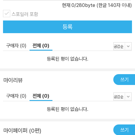
추어 간다. 《논어》와 《장자》를 함께 읽어야 하는 이유도 균형에 있다.
현재
0
/280byte (한글 140자 이내)
동양철학의 양대 산맥인 유가 철학과 도가 철학을 함께 읽으면 동양
스포일러 포함
철학은 진지하면서 지루하지 않고 풍요로우면서 핵심을 짚게 된다.
등록
마음이 해이해질 땐 공자의 말로 질서를 잡고, 불안이 밀려올 땐 장자
의 말로 긴장을 해소해 보자. 삶에 필요한 중용과 변화를 불러일으킬
구매자 (0)
전체 (0)
것이다. 저자는 싸움으로 10대를, 알코올 중독으로 20대를 보냈다.
그가 오랜 방황에 마침표를 찍을 수 있었던 것은 두 철학자의 지혜를
등록된 평이 없습니다.
일상에 적용한 덕분이다. 공자와 장자는 먼지와 때가 왜 묻게 되었는
지 알 수 없듯이 ‘왜 살며 왜 죽는가’를 말할 수 있는 사람은 없다고 말
쓰기
마이리뷰
한다. 그러므로 우리가 해야 할 일은 먼지와 때가 묻지 않도록 조심하
는 일, 이미 묻은 먼지와 때를 닦아 내는 일이다. 모두에게 주어진 월
구매자 (0)
전체 (0)
화수목금토일을 당신은 어떻게 살고 싶은가? 더 나은 하루하루를 쌓
기 위한 힌트가 이 책에 있다. “각자의 삶에는 각자의 무게가 있다” 인
등록된 평이 없습니다.
생의 무게를 분산해야 하는 이유 일과 삶의 균형을 ‘워라밸’이라고 한
다. 둘 사이의 균형이 필요한 이유는 한쪽으로 치우칠 때 체력과 마음
쓰기
마이페이퍼 (0편)
이 금세 소진되어 버리기 때문이다. 그렇다면 우리는 과연 삶의 균형