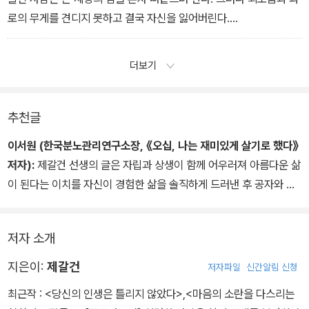
로의 무게를 견디지 못하고 결국 자신을 잃어버린다.
- ‘현명한 사람은 삶의 무게를 분산한다’ 중에서
더보기
추천글
이서원 (한국분노관리연구소장, 《오십, 나는 재미있게 살기로 했다》
저자):
제갈건 선생의 글은 자립과 상생이 함께 어우러져 아름다운 삶
이 된다는 이치를 자신이 경험한 삶을 솔직하게 드러낸 후 공자와 장
자의 이야기를 적용하여 생생하고 깊은 그만의 진리로 우리를 초대하
고 있다. 그의 이야기를 따라가다 보면 언젠가 나도 해 본 적이 있는
저자 소개
고민을 만나게 되고, 무릎을 치며 그때 놓친 것이 이것이었구나 하는
깨달음이 온다.
지은이:
제갈건
저자파일
신간알림 신청
공자와 장자의 이야기를 들려주는 책은 많다. 그러나 공자와 장자의
최근작 :
<당신의 인생은 틀리지 않았다>
,
<마음의 소란을 다스리는
생각에 의존하지 않고, 이를 내 삶에 적용하여 나의 서사로 풀어 새롭