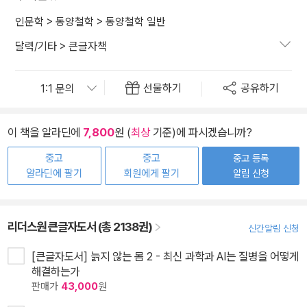
인문학
>
동양철학
>
동양철학 일반
달력/기타
>
큰글자책
선물하기
공유하기
이 책을 알라딘에
7,800
원 (
최상
기준)에 파시겠습니까?
중고
중고
중고 등록
알라딘에 팔기
회원에게 팔기
알림 신청
리더스원 큰글자도서 (총 2138권)
신간알림 신청
[큰글자도서] 늙지 않는 몸 2 - 최신 과학과 AI는 질병을 어떻게
해결하는가
판매가
43,000
원